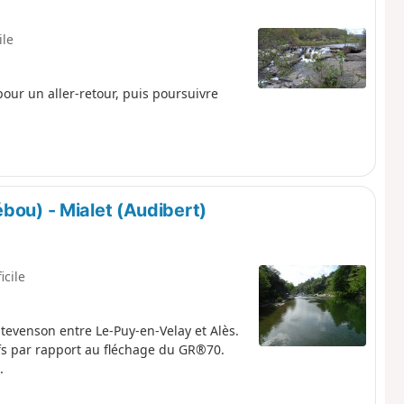
ile
ur un aller-retour, puis poursuivre
bou) - Mialet (Audibert)
icile
evenson entre Le-Puy-en-Velay et Alès.
fs par rapport au fléchage du GR®70.
.