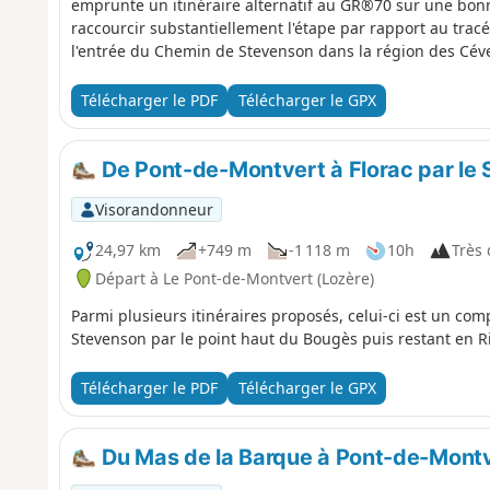
emprunte un itinéraire alternatif au GR®70 sur une bon
raccourcir substantiellement l'étape par rapport au trac
l'entrée du Chemin de Stevenson dans la région des Cév
Télécharger le PDF
Télécharger le GPX
De Pont-de-Montvert à Florac par le 
Visorandonneur
24,97 km
+749 m
-1 118 m
10h
Très d
Départ à Le Pont-de-Montvert (Lozère)
Parmi plusieurs itinéraires proposés, celui-ci est un co
Stevenson par le point haut du Bougès puis restant en R
Télécharger le PDF
Télécharger le GPX
Du Mas de la Barque à Pont-de-Mont