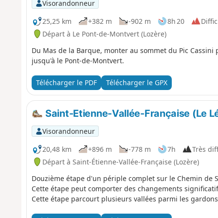
Visorandonneur
25,25 km
+382 m
-902 m
8h 20
Diffic
Départ à Le Pont-de-Montvert (Lozère)
Du Mas de la Barque, monter au sommet du Pic Cassini po
jusqu'à le Pont-de-Montvert.
Télécharger le PDF
Télécharger le GPX
Saint-Etienne-Vallée-Française (Le Lé
Visorandonneur
20,48 km
+896 m
-778 m
7h
Très diff
Départ à Saint-Étienne-Vallée-Française (Lozère)
Douzième étape d'un périple complet sur le Chemin de St
Cette étape peut comporter des changements significati
Cette étape parcourt plusieurs vallées parmi les gardons