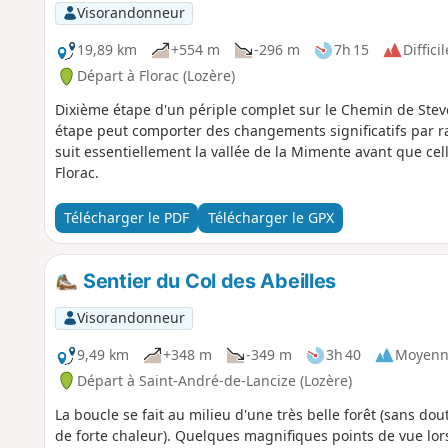
Visorandonneur
19,89 km
+554 m
-296 m
7h 15
Difficil
Départ à Florac (Lozère)
Dixième étape d'un périple complet sur le Chemin de Steve
étape peut comporter des changements significatifs par r
suit essentiellement la vallée de la Mimente avant que cell
Florac.
Télécharger le PDF
Télécharger le GPX
Sentier du Col des Abeilles
Visorandonneur
9,49 km
+348 m
-349 m
3h 40
Moyenn
Départ à Saint-André-de-Lancize (Lozère)
La boucle se fait au milieu d'une très belle forêt (sans d
de forte chaleur). Quelques magnifiques points de vue lors