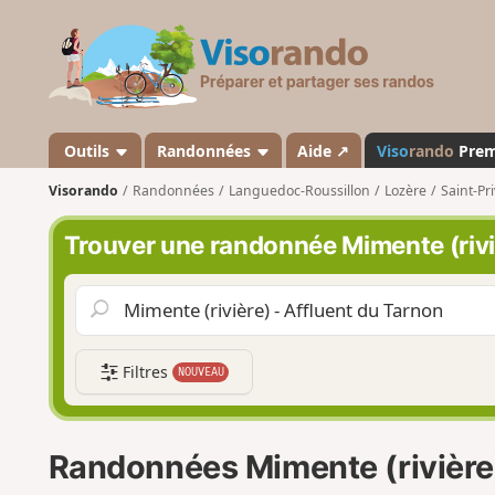
V
i
s
o
r
a
Outils
Randonnées
Aide ↗
Viso
rando
Pre
n
Visorando
Randonnées
Languedoc-Roussillon
Lozère
Saint-Pr
d
o
Trouver une randonnée Mimente (rivi
Filtres
NOUVEAU
Randonnées Mimente (rivière)