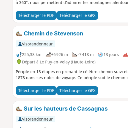
à 360°, nous permettent d'admirer les montagnes alentour
Télécharger le PDF
Télécharger le GPX
Chemin de Stevenson
Visorandonneur
255,38 km
+6 926 m
-7 418 m
13 jours
Départ à Le Puy-en-Velay (Haute-Loire)
Périple en 13 étapes en prenant le célèbre chemin suivi et
1878 dans ses notes de voyage. Ce périple suit le chemin 
Télécharger le PDF
Télécharger le GPX
Sur les hauteurs de Cassagnas
Visorandonneur