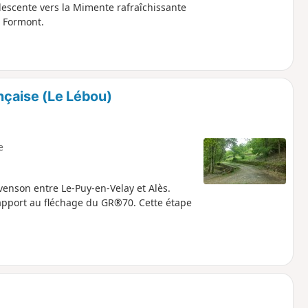
descente vers la Mimente rafraîchissante
 Formont.
nçaise (Le Lébou)
e
enson entre Le-Puy-en-Velay et Alès.
apport au fléchage du GR®70. Cette étape