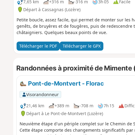
7,65 km
+316 m
-316 m
3h 05
Facile
Départ à Cassagnas (Lozère)
Petite boucle, assez facile, qui permet de monter sur les h
genêts, de bruyères et de fougères, puis de redescendre 
châtaigniers. Quelques beaux points de vue.
Télécharger le PDF
Télécharger le GPX
Randonnées à proximité de Mimente (r
Pont-de-Montvert - Florac
Visorandonneur
21,46 km
+389 m
-708 m
7h 15
Diffic
Départ à Le Pont-de-Montvert (Lozère)
Neuvième étape d'un périple complet sur le Chemin de S
Cette étape comporte des changements significatifs par 