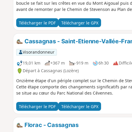
boucle se fait sur les crêtes en vue du Mont Aigoual puis 
avant de remonter par le Chemin de Stevenson au Plan de
Télécharger le PDF
Télécharger le GPX
Cassagnas - Saint-Etienne-Vallée-Fra
Visorandonneur
19,01 km
+367 m
-919 m
6h 30
Difficil
Départ à Cassagnas (Lozère)
Onzième étape d'un périple complet sur le Chemin de Stev
Cette étape comporte des changements significatifs par r
se situe au cœur du Parc National des Cévennes.
Télécharger le PDF
Télécharger le GPX
Florac - Cassagnas