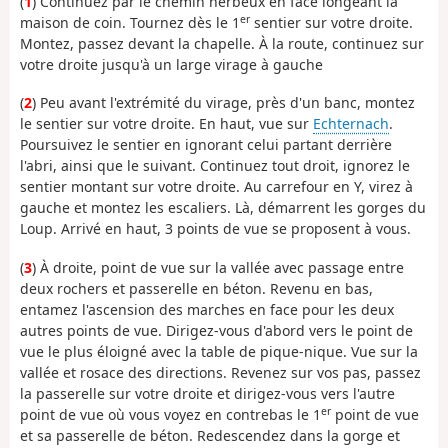
(
1
) Continuez par le chemin herbeux en face longeant la
er
maison de coin. Tournez dès le 1
sentier sur votre droite.
Montez, passez devant la chapelle. À la route, continuez sur
votre droite jusqu'à un large virage à gauche
(
2
) Peu avant l'extrémité du virage, près d'un banc, montez
le sentier sur votre droite. En haut, vue sur
Echternach
.
Poursuivez le sentier en ignorant celui partant derrière
l'abri, ainsi que le suivant. Continuez tout droit, ignorez le
sentier montant sur votre droite. Au carrefour en Y, virez à
gauche et montez les escaliers. Là, démarrent les gorges du
Loup. Arrivé en haut, 3 points de vue se proposent à vous.
(
3
) À droite, point de vue sur la vallée avec passage entre
deux rochers et passerelle en béton. Revenu en bas,
entamez l'ascension des marches en face pour les deux
autres points de vue. Dirigez-vous d'abord vers le point de
vue le plus éloigné avec la table de pique-nique. Vue sur la
vallée et rosace des directions. Revenez sur vos pas, passez
la passerelle sur votre droite et dirigez-vous vers l'autre
er
point de vue où vous voyez en contrebas le 1
point de vue
et sa passerelle de béton. Redescendez dans la gorge et