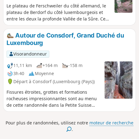
Le plateau de Ferschweiler du côté allemand, le
plateau de Berdorf du côté luxembourgeois et
entre les deux la profonde Vallée de la Sûre. Ce
parcours doit son charme au mélange de
formations rocheuses, de dédales et de
Autour de Consdorf, Grand Duché du
panoramas.
Luxembourg
Visorandonneur
11,11 km
+164 m
-158 m
3h 40
Moyenne
Départ à Consdorf (Luxembourg (Pays))
Fissures étroites, grottes et formations
rocheuses impressionnantes sont au menu
de cette randonnée dans la Petite Suisse
Luxembourgeoise.
Pour plus de randonnées, utilisez notre
moteur de recherche
.