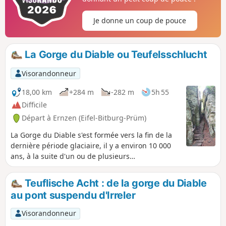
Je donne un coup de pouce
La Gorge du Diable ou Teufelsschlucht
Visorandonneur
18,00 km
+284 m
-282 m
5h 55
Difficile
Départ à Ernzen (Eifel-Bitburg-Prüm)
La Gorge du Diable s'est formée vers la fin de la
dernière période glaciaire, il y a environ 10 000
ans, à la suite d'un ou de plusieurs
effondrements rocheux. Gorges, failles et
crevasses composent les formations rocheuses
Teuflische Acht : de la gorge du Diable
du plateau de Ferschweiler.
au pont suspendu d'Irreler
Visorandonneur