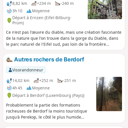
8,82 km
+234 m
-240 m
3h 10
Moyenne
Départ à Ernzen (Eifel-Bitburg-
Prüm)
Ce n'est pas l'œuvre du diable, mais une création fascinante
de la nature que l'on trouve dans la gorge du Diable, dans
le parc naturel de l'Eifel sud, pas loin de la frontière
luxembourgeoise. Les parois rocheuses abruptes atteignent
jusqu'à 30 mètres de haut, certaines d'entre elles semblent
Autres rochers de Berdorf
briller d'une lumière verte. Le monde rocheux dans et
autour de la gorge du Diable, à travers lequel des sentiers
Visorandonneur
étroits et caillouteux mènent au pont suspendu d'Irreler et
aux cascades, est vraiment mystique.
14,02 km
+252 m
-251 m
4h 45
Moyenne
Départ à Berdorf (Luxembourg (Pays))
Probablement la partie des formations
rocheuses de Berdorf la moins touristique
jusqu'à Perekop, le côté le plus humide
aussi. Parcourez des sentiers entre des