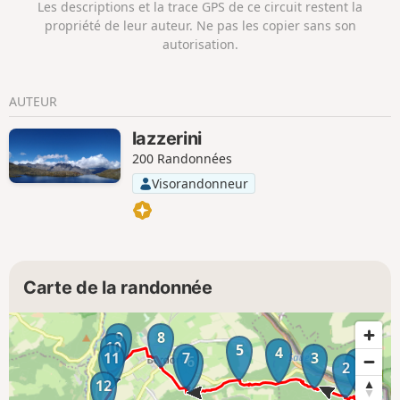
Les descriptions et la trace GPS de ce circuit restent la
propriété de leur auteur. Ne pas les copier sans son
autorisation.
AUTEUR
lazzerini
200 Randonnées
Visorandonneur
Carte de la randonnée
9
8
10
5
4
11
7
3
6
1
2
12