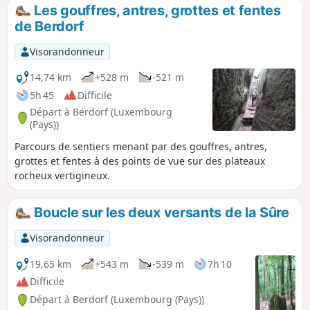
roches recouvertes de mousses et de
Les gouffres, antres, grottes et fentes
fougères.
de Berdorf
Visorandonneur
14,74 km
+528 m
-521 m
5h 45
Difficile
Départ à Berdorf (Luxembourg
(Pays))
Parcours de sentiers menant par des gouffres, antres,
grottes et fentes à des points de vue sur des plateaux
rocheux vertigineux.
Boucle sur les deux versants de la Sûre
Visorandonneur
19,65 km
+543 m
-539 m
7h 10
Difficile
Départ à Berdorf (Luxembourg (Pays))