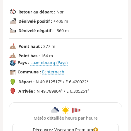
Retour au départ :
Non
Dénivelé positif :
+ 406 m
Dénivelé négatif :
- 360 m
Point haut :
377 m
Point bas :
164 m
Pays :
Luxembourg (Pays)
Commune :
Echternach
Départ :
N 49.812517° / E 6.420022°
Arrivée :
N 49.789804° / E 6.305251°
Météo détaillée heure par heure
Découvrez Visorando Premium