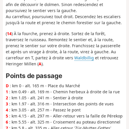
afin de découvrir le dolmen. Sinon redescendez et
poursuivez le sentier vers la gauche.
Au carrefour, poursuivez tout droit. Descendez les escaliers
jusqu'à la route et prenez le chemin forestier sur la gauche.
(
14
) À la fourche, prenez à droite. Sortez de la forêt,
traversez le ruisseau. Remontez le sentier et, à la route,
prenez le sentier sur votre droite. Franchissez la passerelle
et après un virage à droite, à la route, virez à gauche. Au
carrefour en T, partez à droite vers
Waldbillig
et retrouvez
Heringer Millen (
A
).
Points de passage
D
: km 0 - alt. 165 m - Place du Marché
1
: km 0.49 - alt. 169 m - Chemin herbeux à droite de la rue
2
: km 1.05 - alt. 241 m - Sentier à droite
3
: km 1.97 - alt. 316 m - Intersection des points de vues
4
: km 3.05 - alt. 257 m - Passez le pont
5
: km 4.15 - alt. 297 m - Aller-retour vers la faille de Pérekop
6
: km 5.55 - alt. 325 m - Croisement au poteau directionnel
7
: km 5.8 - alt. 335 m - Aller-retour 'Zür-Mutter-Gottes'