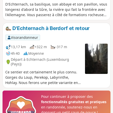
D'Echternach, sa basilique, son abbaye et son pavillon, vous
longerez d'abord la Sûre, la rivière qui fait la frontière avec
l'Allemagne. Vous passerez à côté de formations rocheuses
imposantes, par des forêts en alternance avec des paysages
ouverts, des prés et de belles vues sur la vallée.
D'Echternach à Berdorf et retour
Visorandonneur
13,17 km
+322 m
-317 m
4h 40
Moyenne
Départ à Echternach (Luxembourg
(Pays))
Ce sentier est certainement le plus connu.
Gorges du Loup, Perekop, Labyrinthe,
Hohlay. Nous ferons une petite variante en
l'effectuant en 8 afin d'équilibrer les
découvertes.
Pour continuer à proposer des
fonctionnalités gratuites et pratiques
en randonnée, soutenez-nous en
donnant un petit coup de pouce !