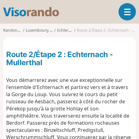
V
O
i
u
s
v
o
Randonnées
Luxembourg (Pays)
Echternach
Route 2/Étape 2 : Echternach - Mullerthal
r
r
i
a
r
n
Route 2/Étape 2 : Echternach -
l
d
a
Mullerthal
o
n
a
Vous démarrerez avec une vue exceptionnelle sur
v
i
l'ensemble d'Echternach et partirez vers et à travers
g
la Gorge du Loup. Vous suivrez le cours du petit
a
ruisseau de Aesbach, passerez à côté du rocher de
t
Pérekop jusqu'à la grotte Hohlay et son
i
amphithéâtre. Vous traverserez ensuite la localité de
o
Berdorf. Passerez près de formations rocheuses
n
spectaculaires : Binzeltschluff, Predigstull,
Werschrummschluff. Vous continuerez par la réserve