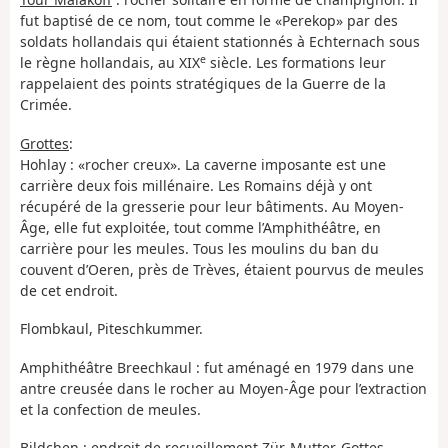
fut baptisé de ce nom, tout comme le «Perekop» par des
soldats hollandais qui étaient stationnés à Echternach sous
e
le règne hollandais, au XIX
siècle. Les formations leur
rappelaient des points stratégiques de la Guerre de la
Crimée.
Grottes
:
Hohlay : «rocher creux». La caverne imposante est une
carrière deux fois millénaire. Les Romains déjà y ont
récupéré de la gresserie pour leur bâtiments. Au Moyen-
Âge, elle fut exploitée, tout comme l’Amphithéâtre, en
carrière pour les meules. Tous les moulins du ban du
couvent d’Oeren, près de Trèves, étaient pourvus de meules
de cet endroit.
Flombkaul, Piteschkummer.
Amphithéâtre Breechkaul : fut aménagé en 1979 dans une
antre creusée dans le rocher au Moyen-Âge pour l’extraction
et la confection de meules.
Bildchen : endroit de recueillement Zür-Mutter-Gottes.