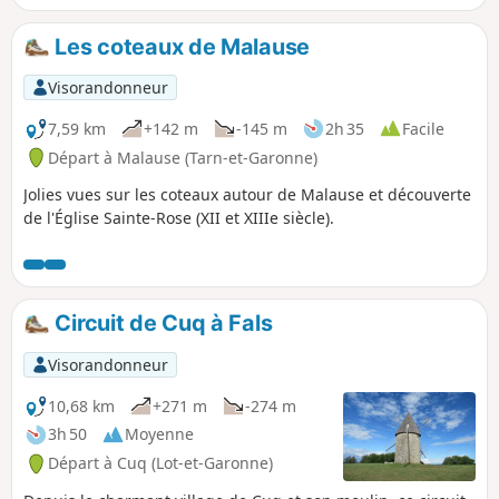
ne vous oblige à suivre mon parcours
et, si le temps le permet, de rester sur
Les coteaux de Malause
le GR®65 et visiter la Romieu. Sur ce
parcours un peu long, vous commencez
Visorandonneur
à apercevoir, au loin, la chaîne des
Pyrénées et le passage obligé pour
7,59 km
+142 m
-145 m
2h 35
Facile
l’Espagne qui se profile ! Après la
Départ à Malause (Tarn-et-Garonne)
traversée de Lectoure, capitale du
Jolies vues sur les coteaux autour de Malause et découverte
melon, des montées et descentes pour
de l'Église Sainte-Rose (XII et XIIIe siècle).
passer d'un val à l'autre.
Circuit de Cuq à Fals
Visorandonneur
10,68 km
+271 m
-274 m
3h 50
Moyenne
Départ à Cuq (Lot-et-Garonne)