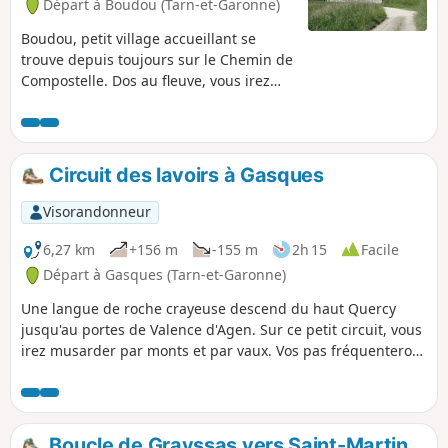
Départ à Boudou (Tarn-et-Garonne)
Boudou, petit village accueillant se
trouve depuis toujours sur le Chemin de
Compostelle. Dos au fleuve, vous irez
cheminer au milieu des coteaux,
naviguant autant sur les crêtes qu'au
fond des vallons. Au cœur de ce
territoire fruitier, vergers et vignes
Circuit des lavoirs à Gasques
dessinent de vastes figures
géométriques. Vous découvrirez aussi
Visorandonneur
de petits lacs d'irrigation, des
pigeonniers, et surtout la chapelle
6,27 km
+156 m
-155 m
2h 15
Facile
romane Saint-Pierre d'Ax (XIIe et XVe).
Départ à Gasques (Tarn-et-Garonne)
(Extrait des sentiers d'Émilie dans le 82
Une langue de roche crayeuse descend du haut Quercy
de JP Siréjol).
jusqu'au portes de Valence d'Agen. Sur ce petit circuit, vous
irez musarder par monts et par vaux. Vos pas fréquenteront
quelques anciens lavoirs. Le premier, sous le village,
possède encore ses bancs de pierre pour laver le linge. Les
autres, à mi-parcours, de chaque côté de la route, sont
envahis par la végétation ou les nénuphars. (Extrait des
Boucle de Grayssas vers Saint-Martin