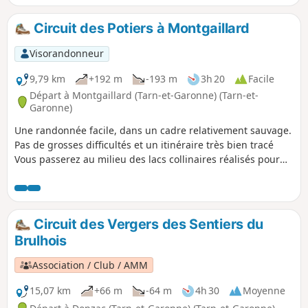
Circuit des Potiers à Montgaillard
Visorandonneur
9,79 km
+192 m
-193 m
3h 20
Facile
Départ à Montgaillard (Tarn-et-Garonne) (Tarn-et-
Garonne)
Une randonnée facile, dans un cadre relativement sauvage.
Pas de grosses difficultés et un itinéraire très bien tracé
Vous passerez au milieu des lacs collinaires réalisés pour
l'irrigation. Des forêts de châtaigniers et de chênes.
Circuit des Vergers des Sentiers du
Brulhois
Association / Club / AMM
15,07 km
+66 m
-64 m
4h 30
Moyenne