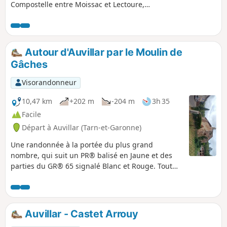
Compostelle entre Moissac et Lectoure,
traversé par 15 000 pèlerins chaque année.
Autour d'Auvillar par le Moulin de
Gâches
Visorandonneur
10,47 km
+202 m
-204 m
3h 35
Facile
Départ à Auvillar (Tarn-et-Garonne)
Une randonnée à la portée du plus grand
nombre, qui suit un PR® balisé en Jaune et des
parties du GR® 65 signalé Blanc et Rouge. Tout
ça, autour d'un des plus beaux villages de France.
Auvillar - Castet Arrouy