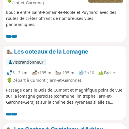
(Lot-et-Garonne)
Boucle entre Saint-Romain-le-Noble et Puymirol avec des
routes de crêtes offrant de nombreuses vues
panoramiques.
Les coteaux de la Lomagne
Visorandonneur
6,13 km
+135 m
-135 m
2h 10
Facile
Départ à Cumont (Tarn-et-Garonne)
Passage dans le Bois de Cumont et magnifique point de vue
sur la lomagne gersoise (commune limitrophe Tarn-et-
Garonne/Gers) et sur la chaîne des Pyrénées si elle se
montre. On peut repérer les villages de Faudoas, Maubec,
Avensac et même Labrihe.