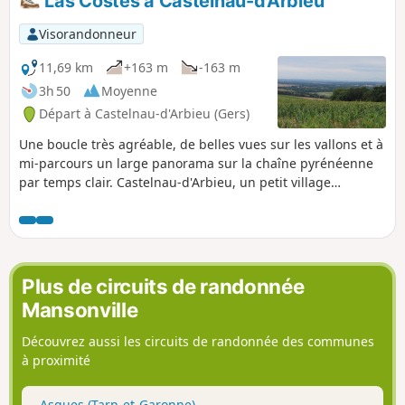
Las Costes à Castelnau-d'Arbieu
Visorandonneur
11,69 km
+163 m
-163 m
3h 50
Moyenne
Départ à Castelnau-d'Arbieu (Gers)
Une boucle très agréable, de belles vues sur les vallons et à
mi-parcours un large panorama sur la chaîne pyrénéenne
par temps clair. Castelnau-d'Arbieu, un petit village
pittoresque où le silence règne en maître lorsque le
boulodrome est encore désert.
Plus de circuits de randonnée
Mansonville
Découvrez aussi les circuits de randonnée des communes
à proximité
Asques (Tarn-et-Garonne)