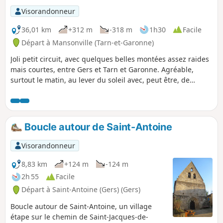
Visorandonneur
36,01 km
+312 m
-318 m
1h30
Facile
Départ à Mansonville (Tarn-et-Garonne)
Joli petit circuit, avec quelques belles montées assez raides
mais courtes, entre Gers et Tarn et Garonne. Agréable,
surtout le matin, au lever du soleil avec, peut être, de
grosses différences de température entre le haut des
coteaux et la vallée de l'Aratz.
Boucle autour de Saint-Antoine
Visorandonneur
8,83 km
+124 m
-124 m
2h 55
Facile
Départ à Saint-Antoine (Gers) (Gers)
Boucle autour de Saint-Antoine, un village
étape sur le chemin de Saint-Jacques-de-