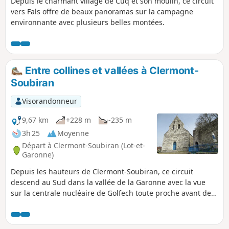
Depuis le charmant village de Cuq et son moulin, ce circuit
vers Fals offre de beaux panoramas sur la campagne
environnante avec plusieurs belles montées.
Entre collines et vallées à Clermont-
Soubiran
Visorandonneur
9,67 km
+228 m
-235 m
3h 25
Moyenne
Départ à Clermont-Soubiran (Lot-et-
Garonne)
Depuis les hauteurs de Clermont-Soubiran, ce circuit
descend au Sud dans la vallée de la Garonne avec la vue
sur la centrale nucléaire de Golfech toute proche avant de
remonter vers les collines de Rigou et d'Aureillac en passant
par la vallée du Ruisseau de Néguevieille en alternant
chemins et portions bitumées.