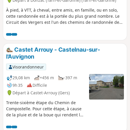
Départ à Donzac (Tarn-et-Garonne) (Tarn-et-Garonne)
À pied, à VTT, à cheval, entre amis, en famille, ou en solo,
cette randonnée est à la portée du plus grand nombre. Le
Circuit des Vergers est l'un des chemins de randonnée des
Sentiers du Brulhois. Situé sur la commune de Donzac, il
traverse principalement des vergers bien sûr, mais aussi
des vignobles et des forêts.
Castet Arrouy - Castelnau-sur-
l'Auvignon
Visorandonneur
29,08 km
+456 m
-397 m
9h 35
Difficile
Départ à Castet-Arrouy (Gers)
Trente-sixième étape du Chemin de
Compostelle. Pour cette étape, à cause
de la pluie et de la boue qui rendent les
chemins difficiles et glissants, j'ai
préféré éviter la ville de la Romieu. Rien