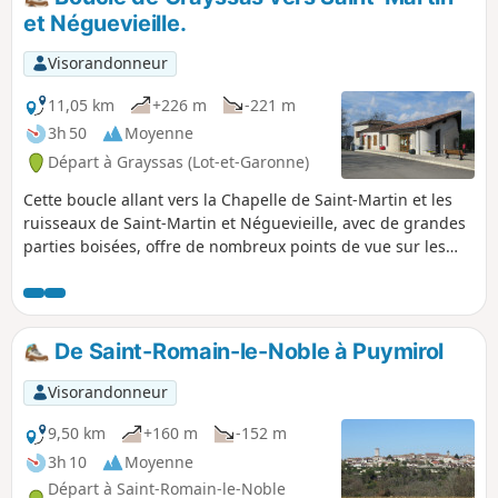
"sentiers d'Emilie dans le 82 de Randoéditions).
et Néguevieille.
Visorandonneur
11,05 km
+226 m
-221 m
3h 50
Moyenne
Départ à Grayssas (Lot-et-Garonne)
Cette boucle allant vers la Chapelle de Saint-Martin et les
ruisseaux de Saint-Martin et Néguevieille, avec de grandes
parties boisées, offre de nombreux points de vue sur les
vallées au Nord et au Sud.
De Saint-Romain-le-Noble à Puymirol
Visorandonneur
9,50 km
+160 m
-152 m
3h 10
Moyenne
Départ à Saint-Romain-le-Noble