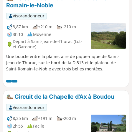
Romain-le-Noble
Visorandonneur
8,87 km
+210 m
-210 m
3h 10
Moyenne
Départ à Saint-Jean-de-Thurac (Lot-
et-Garonne)
Une boucle entre la plaine, aire de pique-nique de Saint-
Jean-de-Thurac, sur le bord de la D 813 et le plateau de
Saint-Romain-le-Noble avec trois belles montées.
Circuit de la Chapelle d'Ax à Boudou
Visorandonneur
8,35 km
+191 m
-200 m
2h 55
Facile