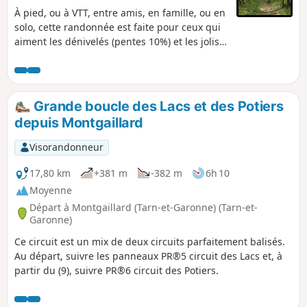
À pied, ou à VTT, entre amis, en famille, ou en
solo, cette randonnée est faite pour ceux qui
aiment les dénivelés (pentes 10%) et les jolis
points de vue. Le circuit de Cachepiot est l'un
des chemins de randonnée des "Sentiers du
Brulhois". Situé sur la commune de Saint-
Loup, il traverse principalement des forêts,
Grande boucle des Lacs et des Potiers
des prairies et quelques portions
depuis Montgaillard
goudronnées à très faible fréquentation.
Visorandonneur
17,80 km
+381 m
-382 m
6h 10
Moyenne
Départ à Montgaillard (Tarn-et-Garonne) (Tarn-et-
Garonne)
Ce circuit est un mix de deux circuits parfaitement balisés.
Au départ, suivre les panneaux PR®5 circuit des Lacs et, à
partir du (9), suivre PR®6 circuit des Potiers.