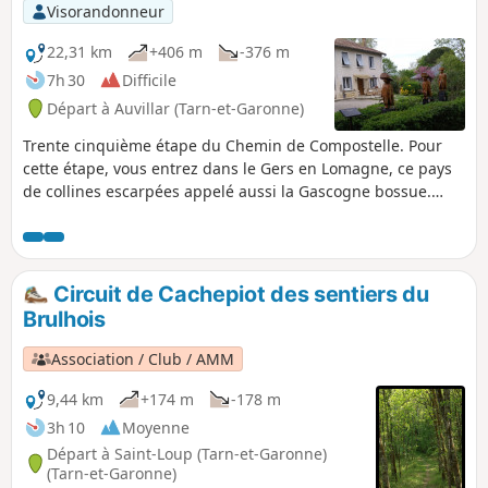
Visorandonneur
22,31 km
+406 m
-376 m
7h 30
Difficile
Départ à Auvillar (Tarn-et-Garonne)
Trente cinquième étape du Chemin de Compostelle. Pour
cette étape, vous entrez dans le Gers en Lomagne, ce pays
de collines escarpées appelé aussi la Gascogne bossue.
Cette région gastronomique connue de tous, la région du
foie gras et de l'armagnac, est aussi une terre de capitaines
avec ses châteaux, fermes fortifiées, redoutes, bastides,
places fortes, etc. Qui ne connaît pas d'Artagnan ! Vous
Circuit de Cachepiot des sentiers du
emprunterez de jolis sentiers tracés parallèles à la route
Brulhois
qui sont bordés d'arbres fruitiers (pommes, poires, cerises,
figues, noisettes) et de cyprès.
Association / Club / AMM
9,44 km
+174 m
-178 m
3h 10
Moyenne
Départ à Saint-Loup (Tarn-et-Garonne)
(Tarn-et-Garonne)