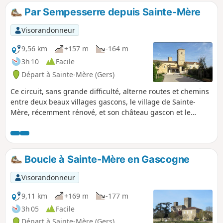
Par Sempesserre depuis Sainte-Mère
Visorandonneur
9,56 km
+157 m
-164 m
3h 10
Facile
Départ à Sainte-Mère (Gers)
Ce circuit, sans grande difficulté, alterne routes et chemins
entre deux beaux villages gascons, le village de Sainte-
Mère, récemment rénové, et son château gascon et le
village de Sempesserre, avec de larges points de vue sur la
campagne vallonnée, typiquement gersoise.
Boucle à Sainte-Mère en Gascogne
Visorandonneur
9,11 km
+169 m
-177 m
3h 05
Facile
Départ à Sainte-Mère (Gers)