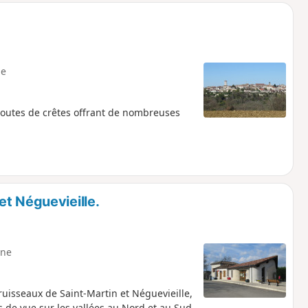
e
routes de crêtes offrant de nombreuses
t Néguevieille.
ne
 ruisseaux de Saint-Martin et Néguevieille,
 de vue sur les vallées au Nord et au Sud.