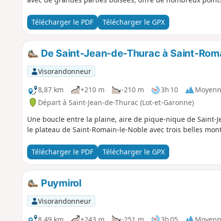
Télécharger le PDF
Télécharger le GPX
De Saint-Jean-de-Thurac à Saint-Rom
Visorandonneur
8,87 km
+210 m
-210 m
3h 10
Moyenn
Départ à Saint-Jean-de-Thurac (Lot-et-Garonne)
Une boucle entre la plaine, aire de pique-nique de Saint-J
le plateau de Saint-Romain-le-Noble avec trois belles mon
Télécharger le PDF
Télécharger le GPX
Puymirol
Visorandonneur
8,49 km
+243 m
-251 m
3h 05
Moyenn