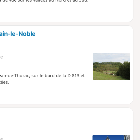
ain-le-Noble
e
ean-de-Thurac, sur le bord de la D 813 et
tées.
e