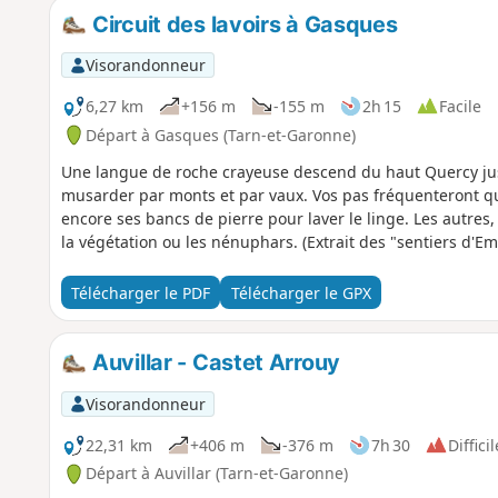
Circuit des lavoirs à Gasques
Visorandonneur
6,27 km
+156 m
-155 m
2h 15
Facile
Départ à Gasques (Tarn-et-Garonne)
Une langue de roche crayeuse descend du haut Quercy jusqu
musarder par monts et par vaux. Vos pas fréquenteront que
encore ses bancs de pierre pour laver le linge. Les autres
la végétation ou les nénuphars. (Extrait des "sentiers d'Em
Télécharger le PDF
Télécharger le GPX
Auvillar - Castet Arrouy
Visorandonneur
22,31 km
+406 m
-376 m
7h 30
Difficil
Départ à Auvillar (Tarn-et-Garonne)