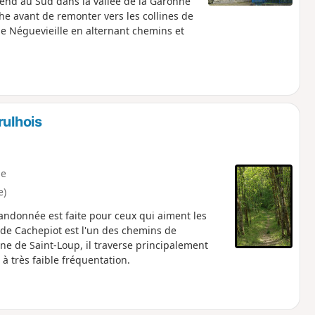
cend au Sud dans la vallée de la Garonne
che avant de remonter vers les collines de
de Néguevieille en alternant chemins et
rulhois
e
e)
 randonnée est faite pour ceux qui aiment les
it de Cachepiot est l'un des chemins de
e de Saint-Loup, il traverse principalement
à très faible fréquentation.