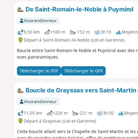
De Saint-Romain-le-Noble à Puymirol
Visorandonneur
9,50 km
+160 m
-152 m
3h 10
Moyenn
Départ à Saint-Romain-le-Noble (Lot-et-Garonne)
Boucle entre Saint-Romain-le-Noble et Puymirol avec des 
vues panoramiques.
Télécharger le PDF
Télécharger le GPX
Boucle de Grayssas vers Saint-Martin e
Visorandonneur
11,05 km
+226 m
-221 m
3h 50
Moyen
Départ à Grayssas (Lot-et-Garonne)
Cette boucle allant vers la Chapelle de Saint-Martin et les
avec de grandes parties boisées, offre de nombreux points