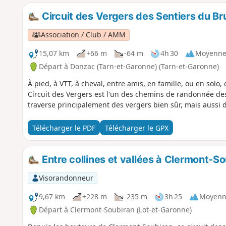
Circuit des Vergers des Sentiers du Br
Association / Club / AMM
15,07 km
+66 m
-64 m
4h 30
Moyenn
Départ à Donzac (Tarn-et-Garonne) (Tarn-et-Garonne)
À pied, à VTT, à cheval, entre amis, en famille, ou en solo
Circuit des Vergers est l'un des chemins de randonnée des
traverse principalement des vergers bien sûr, mais aussi d
Télécharger le PDF
Télécharger le GPX
Entre collines et vallées à Clermont-S
Visorandonneur
9,67 km
+228 m
-235 m
3h 25
Moyenn
Départ à Clermont-Soubiran (Lot-et-Garonne)