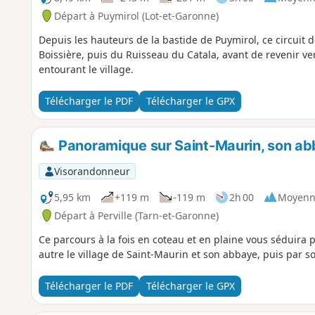
Départ à Puymirol (Lot-et-Garonne)
Depuis les hauteurs de la bastide de Puymirol, ce circuit 
Boissière, puis du Ruisseau du Catala, avant de revenir vers
entourant le village.
Télécharger le PDF
Télécharger le GPX
Panoramique sur Saint-Maurin, son abb
Visorandonneur
5,95 km
+119 m
-119 m
2h 00
Moyenn
Départ à Perville (Tarn-et-Garonne)
Ce parcours à la fois en coteau et en plaine vous séduira
autre le village de Saint-Maurin et son abbaye, puis par so
Télécharger le PDF
Télécharger le GPX