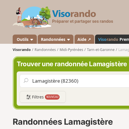
V
i
s
o
r
a
Outils
Randonnées
Aide ↗
Viso
rando
Pre
n
Visorando
Randonnées
Midi-Pyrénées
Tarn-et-Garonne
Lamag
d
o
Trouver une randonnée Lamagistère
Filtres
NOUVEAU
Randonnées Lamagistère