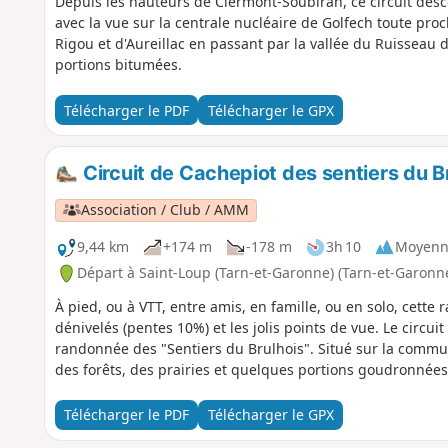
Depuis les hauteurs de Clermont-Soubiran, ce circuit des
avec la vue sur la centrale nucléaire de Golfech toute pro
Rigou et d'Aureillac en passant par la vallée du Ruisseau 
portions bitumées.
Télécharger le PDF
Télécharger le GPX
Circuit de Cachepiot des sentiers du B
Association / Club / AMM
9,44 km
+174 m
-178 m
3h 10
Moyenn
Départ à Saint-Loup (Tarn-et-Garonne) (Tarn-et-Garonn
À pied, ou à VTT, entre amis, en famille, ou en solo, cette
dénivelés (pentes 10%) et les jolis points de vue. Le circu
randonnée des "Sentiers du Brulhois". Situé sur la commun
des forêts, des prairies et quelques portions goudronnées 
Télécharger le PDF
Télécharger le GPX