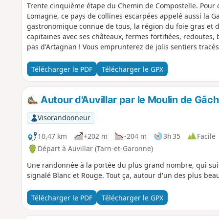
Trente cinquième étape du Chemin de Compostelle. Pour ce
Lomagne, ce pays de collines escarpées appelé aussi la G
gastronomique connue de tous, la région du foie gras et d
capitaines avec ses châteaux, fermes fortifiées, redoutes, b
pas d'Artagnan ! Vous emprunterez de jolis sentiers tracés
d'arbres fruitiers (pommes, poires, cerises, figues, noisette
Télécharger le PDF
Télécharger le GPX
Autour d'Auvillar par le Moulin de Gâc
Visorandonneur
10,47 km
+202 m
-204 m
3h 35
Facile
Départ à Auvillar (Tarn-et-Garonne)
Une randonnée à la portée du plus grand nombre, qui sui
signalé Blanc et Rouge. Tout ça, autour d'un des plus beau
Télécharger le PDF
Télécharger le GPX