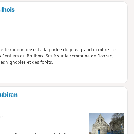
o
a
ulhois
i
m
p
e
, cette randonnée est à la portée du plus grand nombre. Le
 Sentiers du Brulhois. Situé sur la commune de Donzac, il
es vignobles et des forêts.
oubiran
e