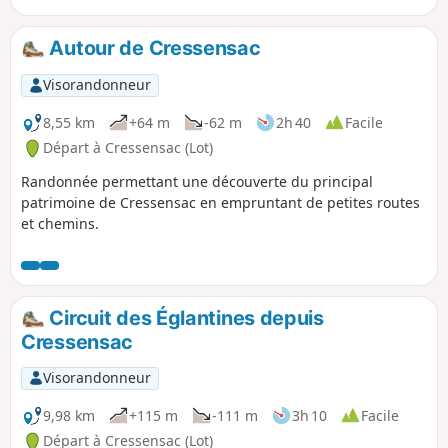
château de Tersac.
Autour de Cressensac
Visorandonneur
8,55 km
+64 m
-62 m
2h 40
Facile
Départ à Cressensac (Lot)
Randonnée permettant une découverte du principal
patrimoine de Cressensac en empruntant de petites routes
et chemins.
Circuit des Églantines depuis
Cressensac
Visorandonneur
9,98 km
+115 m
-111 m
3h 10
Facile
Départ à Cressensac (Lot)