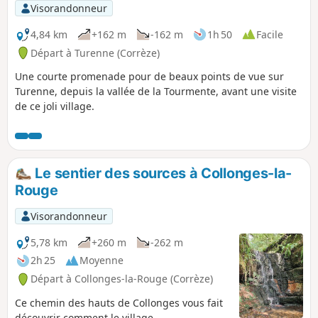
Visorandonneur
4,84 km
+162 m
-162 m
1h 50
Facile
Départ à Turenne (Corrèze)
Une courte promenade pour de beaux points de vue sur
Turenne, depuis la vallée de la Tourmente, avant une visite
de ce joli village.
Le sentier des sources à Collonges-la-
Rouge
Visorandonneur
5,78 km
+260 m
-262 m
2h 25
Moyenne
Départ à Collonges-la-Rouge (Corrèze)
Ce chemin des hauts de Collonges vous fait
découvrir comment le village