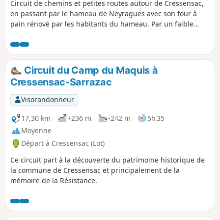
Circuit de chemins et petites routes autour de Cressensac,
en passant par le hameau de Neyragues avec son four à
pain rénové par les habitants du hameau. Par un faible
dénivelé, on accède à un point haut donnant une vue sur le
village.
Circuit du Camp du Maquis à
Cressensac-Sarrazac
Visorandonneur
17,30 km
+236 m
-242 m
5h 35
Moyenne
Départ à Cressensac (Lot)
Ce circuit part à la découverte du patrimoine historique de
la commune de Cressensac et principalement de la
mémoire de la Résistance.