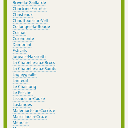
Brive-la-Gaillarde
Chartrier-Ferrière
Chasteaux
Chauffour-sur-Vell
Collonges-la-Rouge
Cosnac
Curemonte
Dampniat
Estivals
Jugeals-Nazareth
La Chapelle-aux-Brocs
La Chapelle-aux-Saints
Lagleygeolle
Lanteuil
Le Chastang
Le Pescher
Lissac-sur-Couze
Lostanges
Malemort-sur-Corrèze
Marcillac-la-Croze
Ménoire