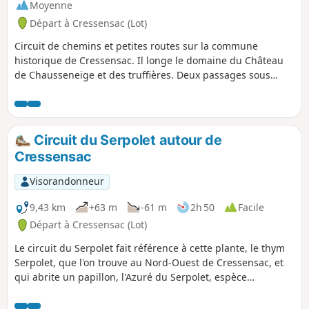
Moyenne
Départ à Cressensac (Lot)
Circuit de chemins et petites routes sur la commune
historique de Cressensac. Il longe le domaine du Château
de Chausseneige et des truffières. Deux passages sous
l'autoroute A20 qui longe sur la commune le tracé de la
Rivière l'Orupt, aujourd'hui, souterraine suite à un
tremblement de terre au XVe siècle.
Circuit du Serpolet autour de
Cressensac
Visorandonneur
9,43 km
+63 m
-61 m
2h 50
Facile
Départ à Cressensac (Lot)
Le circuit du Serpolet fait référence à cette plante, le thym
Serpolet, que l'on trouve au Nord-Ouest de Cressensac, et
qui abrite un papillon, l'Azuré du Serpolet, espèce
gravement menacée. Il passe par le hameau de Neyragues,
avec son four à pain et son puits, puis offre une vue sur le