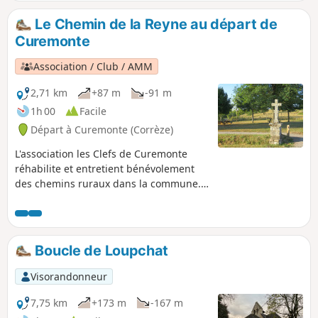
du Caté, en vous faisant découvrir les
trois fontaines de Curemonte : la
Le Chemin de la Reyne au départ de
Fontenelle, Valeyre et le Chassang.
Curemonte
Association / Club / AMM
2,71 km
+87 m
-91 m
1h 00
Facile
Départ à Curemonte (Corrèze)
L'association les Clefs de Curemonte
réhabilite et entretient bénévolement
des chemins ruraux dans la commune.
Cette balade n°1 va vous permettre d'en
emprunter trois : le chemin de la Reyne,
celui des Crouzets et enfin celui de la
Fontenelle en vous offrant à la fois
Boucle de Loupchat
points de vue sur le village et une
promenade intra-muros.
Visorandonneur
7,75 km
+173 m
-167 m