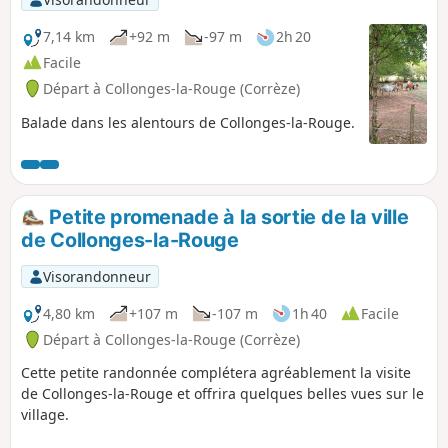
7,14 km
+92 m
-97 m
2h 20
Facile
Départ à Collonges-la-Rouge (Corrèze)
Balade dans les alentours de Collonges-la-Rouge.
Petite promenade à la sortie de la ville
de Collonges-la-Rouge
Visorandonneur
4,80 km
+107 m
-107 m
1h 40
Facile
Départ à Collonges-la-Rouge (Corrèze)
Cette petite randonnée complétera agréablement la visite
de Collonges-la-Rouge et offrira quelques belles vues sur le
village.