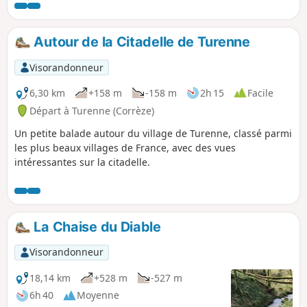
Autour de la Citadelle de Turenne
Visorandonneur
6,30 km
+158 m
-158 m
2h 15
Facile
Départ à Turenne (Corrèze)
Un petite balade autour du village de Turenne, classé parmi
les plus beaux villages de France, avec des vues
intéressantes sur la citadelle.
La Chaise du Diable
Visorandonneur
18,14 km
+528 m
-527 m
6h 40
Moyenne