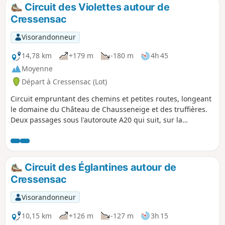
Circuit des Violettes autour de
Cressensac
Visorandonneur
14,78 km
+179 m
-180 m
4h 45
Moyenne
Départ à Cressensac (Lot)
Circuit empruntant des chemins et petites routes, longeant
le domaine du Château de Chausseneige et des truffières.
Deux passages sous l'autoroute A20 qui suit, sur la
commune, la vallée de l'ancienne Rivière l'Orupt, devenue
souterraine suite à un tremblement de terre au XVème
siècle.
Circuit des Églantines autour de
Cressensac
Visorandonneur
10,15 km
+126 m
-127 m
3h 15