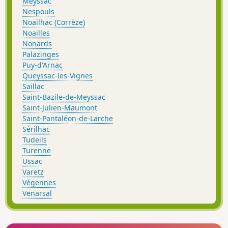
Meyssac
Nespouls
Noailhac (Corrèze)
Noailles
Nonards
Palazinges
Puy-d'Arnac
Queyssac-les-Vignes
Saillac
Saint-Bazile-de-Meyssac
Saint-Julien-Maumont
Saint-Pantaléon-de-Larche
Sérilhac
Tudeils
Turenne
Ussac
Varetz
Végennes
Venarsal