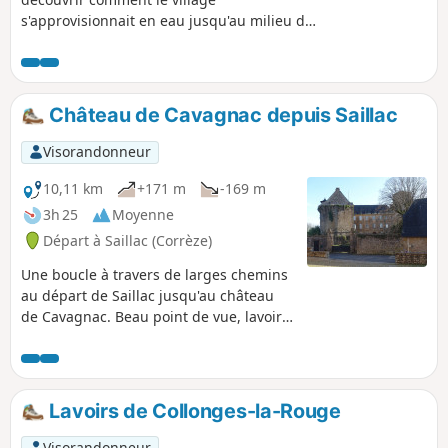
s'approvisionnait en eau jusqu'au milieu du
XXe siècle. Le long de ce circuit quelques
points d'intérêt historique sont commentés
oralement via des bornes phoniques.
Château de Cavagnac depuis Saillac
Visorandonneur
10,11 km
+171 m
-169 m
3h 25
Moyenne
Départ à Saillac (Corrèze)
Une boucle à travers de larges chemins
au départ de Saillac jusqu'au château
de Cavagnac. Beau point de vue, lavoir,
belles bâtisses agrémentent cette
randonnée.
Lavoirs de Collonges-la-Rouge
Visorandonneur