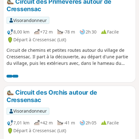
Circuit des Primevères autour de
Cressensac
Visorandonneur
8,00 km
+72 m
-78 m
2h 30
Facile
Départ à Cressensac (Lot)
Circuit de chemins et petites routes autour du village de
Cressensac. Il part à la découverte, au départ d'une partie
du village, puis les extérieurs avec, dans le hameau du
Batut, un magnifique pigeonnier. Randonnée facile avec un
faible dénivelé.
Circuit des Orchis autour de
Cressensac
Visorandonneur
7,01 km
+42 m
-41 m
2h 05
Facile
Départ à Cressensac (Lot)