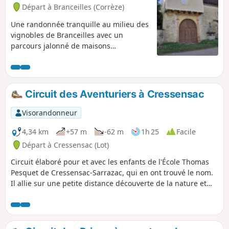
Départ à Branceilles (Corrèze)
Une randonnée tranquille au milieu des
vignobles de Branceilles avec un
parcours jalonné de maisons
remarquables.
Circuit des Aventuriers à Cressensac
Visorandonneur
4,34 km
+57 m
-62 m
1h 25
Facile
Départ à Cressensac (Lot)
Circuit élaboré pour et avec les enfants de l'École Thomas
Pesquet de Cressensac-Sarrazac, qui en ont trouvé le nom.
Il allie sur une petite distance découverte de la nature et
passage dans le village de Cressensac. Balisé en Bleu clair il
est accessible à tout public. Les principaux patrimoines,
lieux publics et commerces sont également visibles.