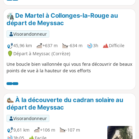
De Martel à Collonges-la-Rouge au
départ de Meyssac
Visorandonneur
45,96 km
+637 m
-634 m
3h
Difficile
Départ à Meyssac (Corrèze)
Une boucle bien vallonnée qui vous fera découvrir de beaux
points de vue à la hauteur de vos efforts
À la découverte du cadran solaire au
départ de Meyssac
Visorandonneur
9,61 km
+106 m
-107 m
3h 05
Facile