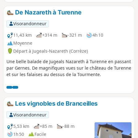
De Nazareth à Turenne
Visorandonneur
11,43 km
+314 m
-321 m
4h 10
Moyenne
Départ à Jugeals-Nazareth (Corrèze)
Une belle balade de Jugeals Nazareth à Turenne en passant
par Gernes. De magnifiques vues sur le château de Turenne
et sur les falaises au dessus de la Tourmente.
Les vignobles de Branceilles
Visorandonneur
5,53 km
+85 m
-88 m
1h 50
Facile