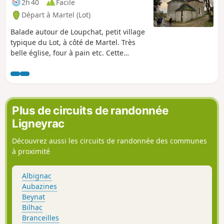
2h 40
Facile
Départ à Martel (Lot)
Balade autour de Loupchat, petit village
typique du Lot, à côté de Martel. Très
belle église, four à pain etc. Cette
randonnée peut-être faite avec des
enfants, il n'y a aucune difficulté, elle se
compose de chemins encastinés, de
sous-bois et un peu de petites routes.
Elle se termine par un très joli petit
Plus de circuits de randonnée
chemin en sous-bois.
Ligneyrac
Découvrez aussi les circuits de randonnée des communes
à proximité
Albignac
Aubazines
Beynat
Bilhac
Branceilles