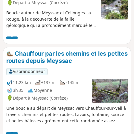
Départ à Meyssac (Corrèze)
Boucle autour de Meyssac et Collonges-La-
Rouge, à la découverte de la faille
géologique qui a profondément marqué les
sols. Grès rouges au Nord et calcaires blancs
au Sud vous emmèneront vous reposer sur
la Chaise du Diable avant de replonger dans
la vallée.
Chauffour par les chemins et les petites
routes depuis Meyssac
Visorandonneur
11,23 km
+137 m
-145 m
3h 35
Moyenne
Départ à Meyssac (Corrèze)
Une boucle au départ de Meyssac vers Chauffour-sur-Vell à
travers chemins et petites routes. Lavoirs, fontaine, source
et belles bâtisses agrémentent cette randonnée assez
facile.