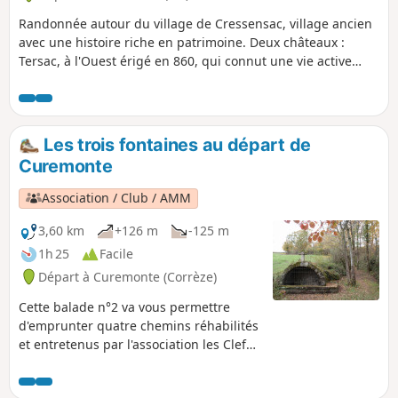
Randonnée autour du village de Cressensac, village ancien
avec une histoire riche en patrimoine. Deux châteaux :
Tersac, à l'Ouest érigé en 860, qui connut une vie active
sous Henri IV, aujourd'hui en ruine ; Chausseneige,
propriété privée, à l'Est, édifié au XIIe siècle et reconstruit
au XIIe siècle, en style Renaissance. Un presbytère au cœur
du village. En 1789, la paroisse devient une commune,
Les trois fontaines au départ de
après avoir fait partie de la Vicomté de Turenne au IXe
Curemonte
siècle.
Association / Club / AMM
3,60 km
+126 m
-125 m
1h 25
Facile
Départ à Curemonte (Corrèze)
Cette balade n°2 va vous permettre
d'emprunter quatre chemins réhabilités
et entretenus par l'association les Clefs
de Curemonte : les chemins de la
Reyne, des Crouzets, de la Fontenelle et