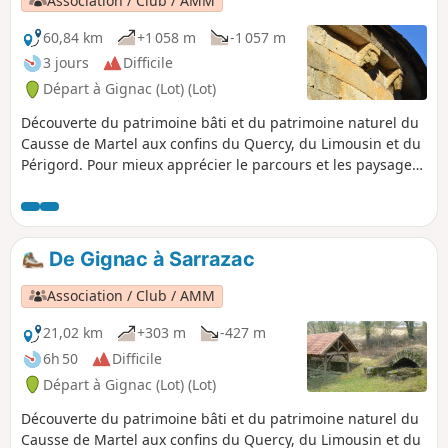
Association / Club / AMM
60,84 km
+1 058 m
-1 057 m
3 jours
Difficile
Départ à Gignac (Lot) (Lot)
Découverte du patrimoine bâti et du patrimoine naturel du
Causse de Martel aux confins du Quercy, du Limousin et du
Périgord. Pour mieux apprécier le parcours et les paysages,
il est préférable de le faire sur plusieurs jours.
De Gignac à Sarrazac
Association / Club / AMM
21,02 km
+303 m
-427 m
6h 50
Difficile
Départ à Gignac (Lot) (Lot)
Découverte du patrimoine bâti et du patrimoine naturel du
Causse de Martel aux confins du Quercy, du Limousin et du