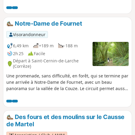
vers la vallée de la Vézère et les buttes témoin d'Yssandon,
Perpezac-le-Blanc et Saint-Robert. L'itinéraire emprunte peu
de voies revêtues et des chemins et sentiers peu
fréquentés, à l’exception des deux kilomètres reprenant une
Notre-Dame de Fournet
partie du parcours aménagé autour du plan d'eau du
Causse.
Visorandonneur
6,49 km
+189 m
-188 m
2h 25
Facile
Départ à Saint-Cernin-de-Larche
(Corrèze)
Une promenade, sans difficulté, en forêt, qui se termine par
une arrivée à Notre-Dame de Fournet, avec un beau
panorama sur la vallée de la Couze. Le circuit permet aussi
d'apercevoir le Lac de Chasteaux.
Des fours et des moulins sur le Causse
de Martel