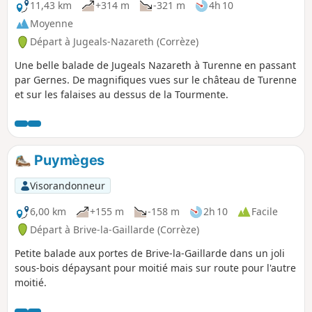
11,43 km
+314 m
-321 m
4h 10
Moyenne
Départ à Jugeals-Nazareth (Corrèze)
Une belle balade de Jugeals Nazareth à Turenne en passant
par Gernes. De magnifiques vues sur le château de Turenne
et sur les falaises au dessus de la Tourmente.
Puymèges
Visorandonneur
6,00 km
+155 m
-158 m
2h 10
Facile
Départ à Brive-la-Gaillarde (Corrèze)
Petite balade aux portes de Brive-la-Gaillarde dans un joli
sous-bois dépaysant pour moitié mais sur route pour l'autre
moitié.