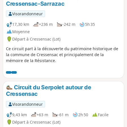
Cressensac-Sarrazac
Visorandonneur
17,30 km
+236 m
-242 m
5h 35
Moyenne
Départ à Cressensac (Lot)
Ce circuit part à la découverte du patrimoine historique de
la commune de Cressensac et principalement de la
mémoire de la Résistance.
Circuit du Serpolet autour de
Cressensac
Visorandonneur
9,43 km
+63 m
-61 m
2h 50
Facile
Départ à Cressensac (Lot)