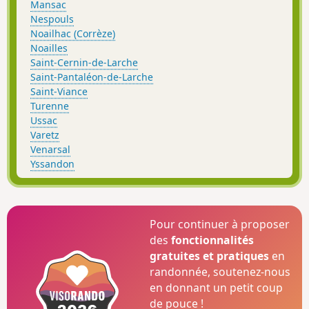
Mansac
Nespouls
Noailhac (Corrèze)
Noailles
Saint-Cernin-de-Larche
Saint-Pantaléon-de-Larche
Saint-Viance
Turenne
Ussac
Varetz
Venarsal
Yssandon
Pour continuer à proposer
des
fonctionnalités
gratuites et pratiques
en
randonnée, soutenez-nous
en donnant un petit coup
de pouce !