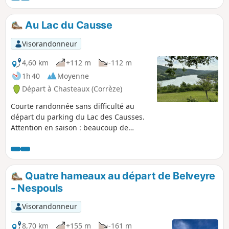
Au Lac du Causse
Visorandonneur
4,60 km
+112 m
-112 m
1h 40
Moyenne
Départ à Chasteaux (Corrèze)
Courte randonnée sans difficulté au
départ du parking du Lac des Causses.
Attention en saison : beaucoup de
monde et beaucoup de difficultés pour
se garer.
Quatre hameaux au départ de Belveyre
- Nespouls
Visorandonneur
8,70 km
+155 m
-161 m