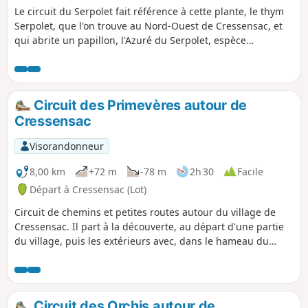
Le circuit du Serpolet fait référence à cette plante, le thym
Serpolet, que l'on trouve au Nord-Ouest de Cressensac, et
qui abrite un papillon, l'Azuré du Serpolet, espèce
gravement menacée. Il passe par le hameau de Neyragues,
avec son four à pain et son puits, puis offre une vue sur le
château de Tersac.
Circuit des Primevères autour de
Cressensac
Visorandonneur
8,00 km
+72 m
-78 m
2h 30
Facile
Départ à Cressensac (Lot)
Circuit de chemins et petites routes autour du village de
Cressensac. Il part à la découverte, au départ d'une partie
du village, puis les extérieurs avec, dans le hameau du
Batut, un magnifique pigeonnier. Randonnée facile avec un
faible dénivelé.
Circuit des Orchis autour de