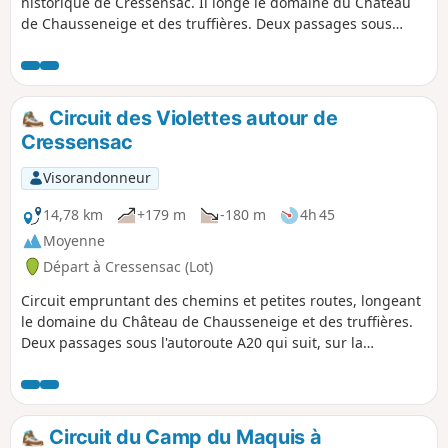
historique de Cressensac. Il longe le domaine du Château
de Chausseneige et des truffières. Deux passages sous
l'autoroute A20 qui longe sur la commune le tracé de la
Rivière l'Orupt, aujourd'hui, souterraine suite à un
tremblement de terre au XVe siècle.
Circuit des Violettes autour de
Cressensac
Visorandonneur
14,78 km
+179 m
-180 m
4h 45
Moyenne
Départ à Cressensac (Lot)
Circuit empruntant des chemins et petites routes, longeant
le domaine du Château de Chausseneige et des truffières.
Deux passages sous l'autoroute A20 qui suit, sur la
commune, la vallée de l'ancienne Rivière l'Orupt, devenue
souterraine suite à un tremblement de terre au XVème
siècle.
Circuit du Camp du Maquis à