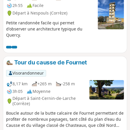
2h 55
Facile
Départ à Nespouls (Corrèze)
Petite randonnée facile qui permet
d'observer une architecture typique du
Quercy.
Tour du causse de Fournet
Visorandonneur
8,17 km
+265 m
-258 m
3h 05
Moyenne
Départ à Saint-Cernin-de-Larche
(Corrèze)
Boucle autour de la butte calcaire de Fournet permettant de
profiter de nombreux paysages, tant côté du plan d'eau du
Causse et du village classé de Chasteaux, que côté Nord