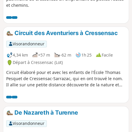
et chemins.
Circuit des Aventuriers à Cressensac
Visorandonneur
4,34 km
+57 m
-62 m
1h 25
Facile
Départ à Cressensac (Lot)
Circuit élaboré pour et avec les enfants de l'École Thomas
Pesquet de Cressensac-Sarrazac, qui en ont trouvé le nom.
Il allie sur une petite distance découverte de la nature et
passage dans le village de Cressensac. Balisé en Bleu clair il
est accessible à tout public. Les principaux patrimoines,
lieux publics et commerces sont également visibles.
De Nazareth à Turenne
Visorandonneur