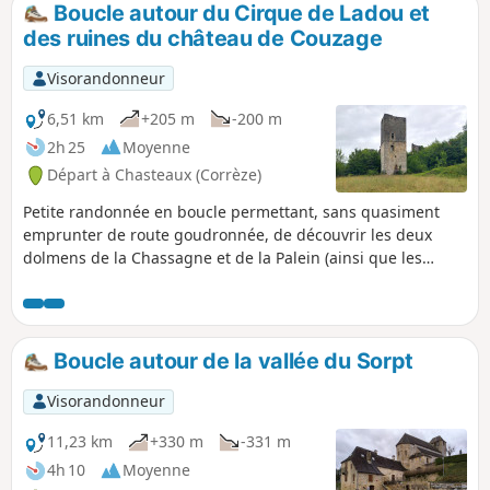
Boucle autour du Cirque de Ladou et
p
des ruines du château de Couzage
Visorandonneur
6,51 km
+205 m
-200 m
2h 25
Moyenne
Départ à Chasteaux (Corrèze)
Petite randonnée en boucle permettant, sans quasiment
emprunter de route goudronnée, de découvrir les deux
dolmens de la Chassagne et de la Palein (ainsi que les
panneaux d'informations associés), de surplomber le Cirque
de Ladou en appréciant le panorama dégagé portant
jusqu'au Puy d'Yssandon et au delà et approcher les ruines
du château de Couzage.
Boucle autour de la vallée du Sorpt
Visorandonneur
11,23 km
+330 m
-331 m
4h 10
Moyenne