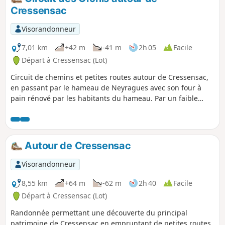
Cressensac
Visorandonneur
7,01 km
+42 m
-41 m
2h 05
Facile
Départ à Cressensac (Lot)
Circuit de chemins et petites routes autour de Cressensac,
en passant par le hameau de Neyragues avec son four à
pain rénové par les habitants du hameau. Par un faible
dénivelé, on accède à un point haut donnant une vue sur le
village.
Autour de Cressensac
Visorandonneur
8,55 km
+64 m
-62 m
2h 40
Facile
Départ à Cressensac (Lot)
Randonnée permettant une découverte du principal
patrimoine de Cressensac en empruntant de petites routes