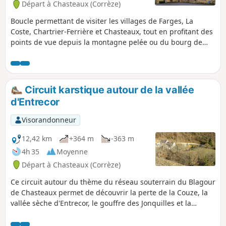
Départ à Chasteaux (Corrèze)
Boucle permettant de visiter les villages de Farges, La
Coste, Chartrier-Ferrière et Chasteaux, tout en profitant des
points de vue depuis la montagne pelée ou du bourg de
Chasteaux.
Circuit karstique autour de la vallée
d'Entrecor
Visorandonneur
12,42 km
+364 m
-363 m
4h 35
Moyenne
Départ à Chasteaux (Corrèze)
Ce circuit autour du thème du réseau souterrain du Blagour
de Chasteaux permet de découvrir la perte de la Couze, la
vallée sèche d'Entrecor, le gouffre des Jonquilles et la
résurgence des eaux souterraine à la source du Blagour.