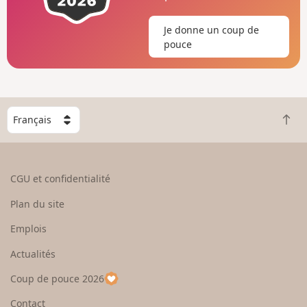
Je donne un coup de
pouce
C
R
h
e
o
t
i
o
s
CGU et confidentialité
u
i
r
s
Plan du site
e
s
n
e
Emplois
h
z
Actualités
a
u
u
n
Coup de pouce 2026
t
p
a
Contact