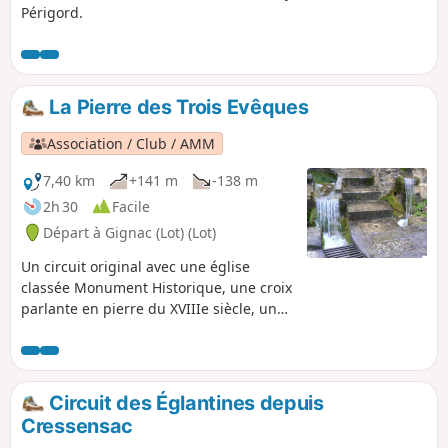
Périgord.
La Pierre des Trois Evêques
Association / Club / AMM
7,40 km
+141 m
-138 m
2h 30
Facile
Départ à Gignac (Lot) (Lot)
Un circuit original avec une église
classée Monument Historique, une croix
parlante en pierre du XVIIIe siècle, un
manoir du XVIe siècle, un moulin à vent,
deux fontaines, la Pierre des Trois
Evêques et un arbre en métal.
Circuit des Églantines depuis
Cressensac