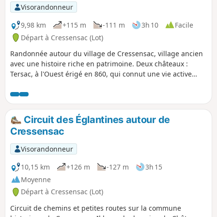
Visorandonneur
9,98 km
+115 m
-111 m
3h 10
Facile
Départ à Cressensac (Lot)
Randonnée autour du village de Cressensac, village ancien
avec une histoire riche en patrimoine. Deux châteaux :
Tersac, à l'Ouest érigé en 860, qui connut une vie active
sous Henri IV, aujourd'hui en ruine ; Chausseneige,
propriété privée, à l'Est, édifié au XIIe siècle et reconstruit
au XIIe siècle, en style Renaissance. Un presbytère au cœur
du village. En 1789, la paroisse devient une commune,
Circuit des Églantines autour de
après avoir fait partie de la Vicomté de Turenne au IXe
Cressensac
siècle.
Visorandonneur
10,15 km
+126 m
-127 m
3h 15
Moyenne
Départ à Cressensac (Lot)
Circuit de chemins et petites routes sur la commune