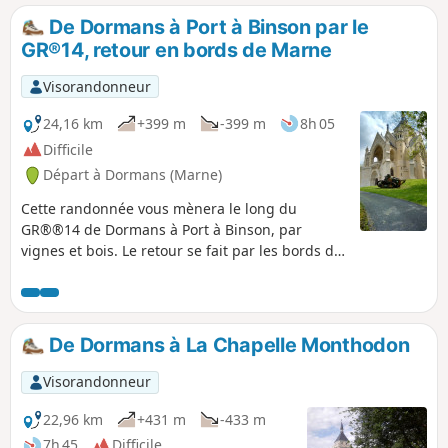
De Dormans à Port à Binson par le
GR®14, retour en bords de Marne
Visorandonneur
24,16 km
+399 m
-399 m
8h 05
Difficile
Départ à Dormans (Marne)
Cette randonnée vous mènera le long du
GR®®14 de Dormans à Port à Binson, par
vignes et bois. Le retour se fait par les bords de
Marne, du côté non goudronné, c'est à dire le
plus agréable. Elle est longue mais pas difficile,
car il y a peu de dénivelé.
De Dormans à La Chapelle Monthodon
Visorandonneur
22,96 km
+431 m
-433 m
7h 45
Difficile