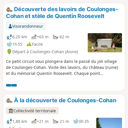
village. Elle vous permet en outre de découvrir la grande
majorité des fontaines et lavoirs de la commune. La fin du
Découverte des lavoirs de Coulonges-
circuit vous mène devant l'Auberge de la Roue Fleurie où
Cohan et stèle de Quentin Roosevelt
vous pourrez vous restaurer ou boire un coup !
Visorandonneur
6,20 km
+63 m
-62 m
1h 55
Facile
Départ à Coulonges-Cohan (Aisne)
Ce petit circuit vous plongera dans le passé du joli village
de Coulonges-Cohan. Visite des lavoirs, du château (ruine)
et du mémorial Quentin Roosevelt. Chaque point
intéressant est illustré sur place par un panneau explicatif.
À la découverte de Coulonges-Cohan
Collectivité territoriale
1,88 km
+21 m
-21 m
0h 35