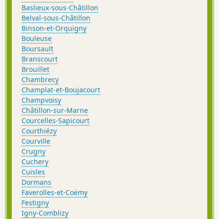
Baslieux-sous-Châtillon
Belval-sous-Châtillon
Binson-et-Orquigny
Bouleuse
Boursault
Branscourt
Brouillet
Chambrecy
Champlat-et-Boujacourt
Champvoisy
Châtillon-sur-Marne
Courcelles-Sapicourt
Courthiézy
Courville
Crugny
Cuchery
Cuisles
Dormans
Faverolles-et-Coëmy
Festigny
Igny-Comblizy