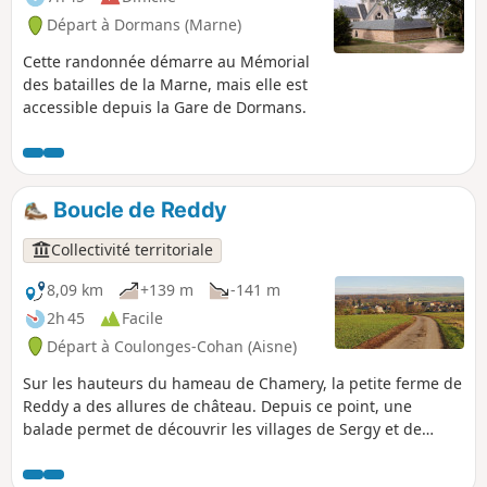
Départ à Dormans (Marne)
Cette randonnée démarre au Mémorial
des batailles de la Marne, mais elle est
accessible depuis la Gare de Dormans.
Boucle de Reddy
Collectivité territoriale
8,09 km
+139 m
-141 m
2h 45
Facile
Départ à Coulonges-Cohan (Aisne)
Sur les hauteurs du hameau de Chamery, la petite ferme de
Reddy a des allures de château. Depuis ce point, une
balade permet de découvrir les villages de Sergy et de
Cierges en marchant sur des petites routes asphaltées
praticables en toutes saisons. Une belle promenade avec de