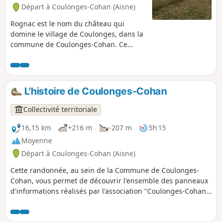
du hameau par la famille Roosevelt.
Départ à Coulonges-Cohan (Aisne)
Rognac est le nom du château qui
domine le village de Coulonges, dans la
commune de Coulonges-Cohan. Ce
circuit au départ du Château de Rognac
(château privé) vous emmène sur le
haut de la colline, en lisière de la forêt,
avec de magnifiques vues sur
L'histoire de Coulonges-Cohan
Coulonges, sur Cohan, Dravegny et la
vallée de l'Orillon vers Fismes.
Collectivité territoriale
16,15 km
+216 m
-207 m
5h 15
Moyenne
Départ à Coulonges-Cohan (Aisne)
Cette randonnée, au sein de la Commune de Coulonges-
Cohan, vous permet de découvrir l'ensemble des panneaux
d'informations réalisés par l'association "Coulonges-Cohan,
un autre regard", au sujet de l'histoire de la commune, de
la vie quotidienne et des évènements qui ont marqué le