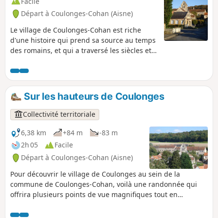
Facile
Départ à Coulonges-Cohan (Aisne)
Le village de Coulonges-Cohan est riche
d'une histoire qui prend sa source au temps
des romains, et qui a traversé les siècles et
les turpitudes de l'histoire, que ce soit par
les Jacqueries au XIVe siècle ou la Grande
Guerre. Cette petite promenade agrémentée
de panneaux d'informations vous fera
Sur les hauteurs de Coulonges
découvrir le village et son histoire.
Collectivité territoriale
6,38 km
+84 m
-83 m
2h 05
Facile
Départ à Coulonges-Cohan (Aisne)
Pour découvrir le village de Coulonges au sein de la
commune de Coulonges-Cohan, voilà une randonnée qui
offrira plusieurs points de vue magnifiques tout en
découvrant l'environnement du village et de ses hameaux à
travers champs.