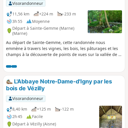
Visorandonneur
11,56 km
+224 m
-233 m
3h 55
Moyenne
Départ à Sainte-Gemme (Marne)
(Marne)
Au départ de Sainte-Gemme, cette randonnée nous
emmène à travers les vignes, les bois, les pâturages et les
champs à la découverte de points de vues sur la vallée de la
Semoigne et de la Marne et leurs villages accrochés à flanc
de coteaux.
L'Abbaye Notre-Dame-d'Igny par les
bois de Vézilly
Visorandonneur
8,40 km
+125 m
-122 m
2h 45
Facile
Départ à Vézilly (Aisne)