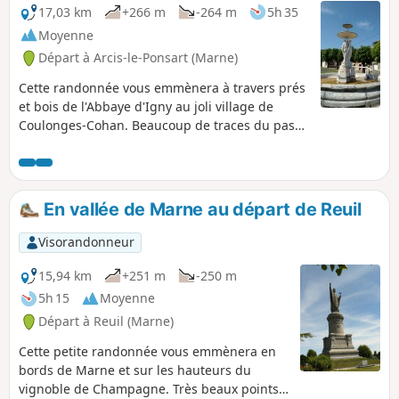
17,03 km
+266 m
-264 m
5h 35
Moyenne
Départ à Arcis-le-Ponsart (Marne)
Cette randonnée vous emmènera à travers prés
et bois de l'Abbaye d'Igny au joli village de
Coulonges-Cohan. Beaucoup de traces du passé
à voir (lavoirs, fontaines), et de beaux passages
dans les bois.
En vallée de Marne au départ de Reuil
Visorandonneur
15,94 km
+251 m
-250 m
5h 15
Moyenne
Départ à Reuil (Marne)
Cette petite randonnée vous emmènera en
bords de Marne et sur les hauteurs du
vignoble de Champagne. Très beaux points