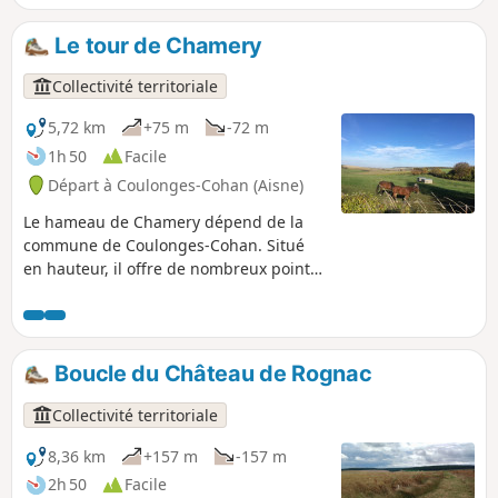
nombreux et magnifiques points de vue au cœur du
Tardenois.
Le tour de Chamery
Collectivité territoriale
5,72 km
+75 m
-72 m
1h 50
Facile
Départ à Coulonges-Cohan (Aisne)
Le hameau de Chamery dépend de la
commune de Coulonges-Cohan. Situé
en hauteur, il offre de nombreux points
de vue sur le village de Coulonges. Ce
circuit permet de découvrir la stèle qui
commémore le souvenir de Quentin
Roosevelt, fils du Président Théodore
Boucle du Château de Rognac
Roosevelt, dont l'avion a été abattu lors
d'un combat aérien dans le ciel de
Collectivité territoriale
Chamery le 14 juillet 1918. Vous
découvrirez, également, la fontaine
8,36 km
+157 m
-157 m
commémorative offerte aux habitants
2h 50
Facile