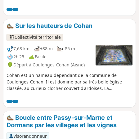
de vue sur la vallée. Vous pourrez visiter le
charmant village de Châtillon-sur-Marne et
la Statue d'Urbain II.
Sur les hauteurs de Cohan
Collectivité territoriale
7,68 km
+88 m
-85 m
2h 25
Facile
Départ à Coulonges-Cohan (Aisne)
Cohan est un hameau dépendant de la commune de
Coulonges-Cohan. Il est dominé par sa très belle église
classée, au curieux clocher couvert d'ardoises. La
randonnée vous donnera plusieurs occasions de profiter de
magnifiques points de vue et notamment d'une belle vue
sur Cohan mais également sur le village de Coulonges. Ce
circuit permet également de découvrir les hameaux de
Boucle entre Passy-sur-Marne et
Party et de Villomé.
Dormans par les villages et les vignes
Visorandonneur