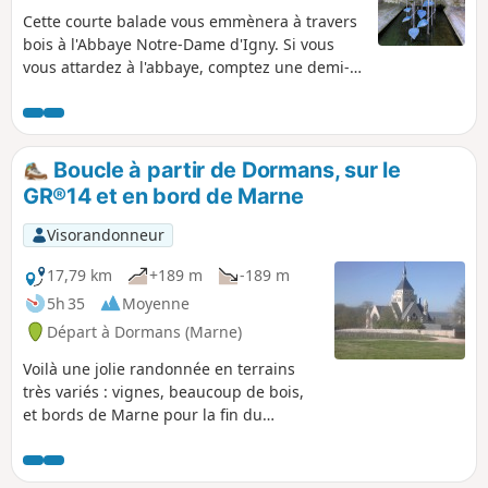
Cette courte balade vous emmènera à travers
bois à l'Abbaye Notre-Dame d'Igny. Si vous
vous attardez à l'abbaye, comptez une demi-
journée.
Boucle à partir de Dormans, sur le
GR®14 et en bord de Marne
Visorandonneur
17,79 km
+189 m
-189 m
5h 35
Moyenne
Départ à Dormans (Marne)
Voilà une jolie randonnée en terrains
très variés : vignes, beaucoup de bois,
et bords de Marne pour la fin du
parcours. Visite possible de Dormans,
son château et le Mémorial des batailles
de la Marne.