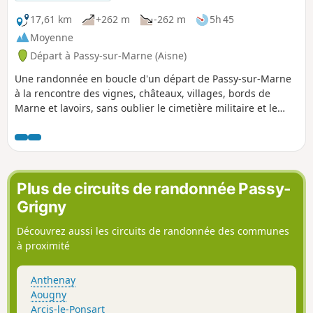
17,61 km
+262 m
-262 m
5h 45
Moyenne
Départ à Passy-sur-Marne (Aisne)
Une randonnée en boucle d'un départ de Passy-sur-Marne
à la rencontre des vignes, châteaux, villages, bords de
Marne et lavoirs, sans oublier le cimetière militaire et le
Mémorial de Dormans 1914-1918. Une journée bien
chargée avec son histoire.
Plus de circuits de randonnée Passy-
Grigny
Découvrez aussi les circuits de randonnée des communes
à proximité
Anthenay
Aougny
Arcis-le-Ponsart