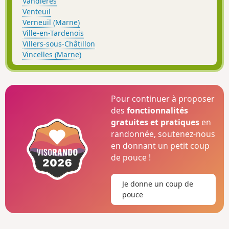
Vandières
Venteuil
Verneuil (Marne)
Ville-en-Tardenois
Villers-sous-Châtillon
Vincelles (Marne)
Pour continuer à proposer
des
fonctionnalités
gratuites et pratiques
en
randonnée, soutenez-nous
en donnant un petit coup
de pouce !
Je donne un coup de
pouce