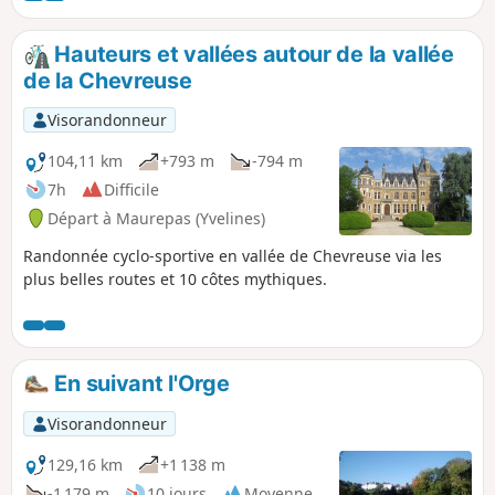
prolongent la coulée dans la vallée de l'Yvette et sur le
plateau de Saclay.
Hauteurs et vallées autour de la vallée
de la Chevreuse
Visorandonneur
104,11 km
+793 m
-794 m
7h
Difficile
Départ à Maurepas (Yvelines)
Randonnée cyclo-sportive en vallée de Chevreuse via les
plus belles routes et 10 côtes mythiques.
En suivant l'Orge
Visorandonneur
129,16 km
+1 138 m
-1 179 m
10 jours
Moyenne