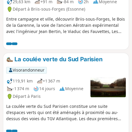
29,63 km
+91 m
-84 m
2h
Moyenne
Départ à Briis-sous-Forges (Essonne)
Entre campagne et ville, découvrir Briis-sous-Forges, le Bois
de la Garenne, la voie de l'ancien Aérotrain expérimental
avec l'ingénieur Jean Bertin, le Viaduc des Fauvettes, Les
Ulis ville créée dans les années 1970 selon les préceptes de
Le Corbusier.
La coulée verte du Sud Parisien
Visorandonneur
119,91 km
+1 367 m
-1 374 m
14 jours
Moyenne
Départ à Paris
La coulée verte du Sud Parisien constitue une suite
d'espaces verts qui ont été aménagés à proximité ou au-
dessus des voies du TGV Atlantique. Les deux premières
étapes de ce circuit suivent cette coulée de la gare
Montparnasse jusqu'à Massy. Les étapes suivantes