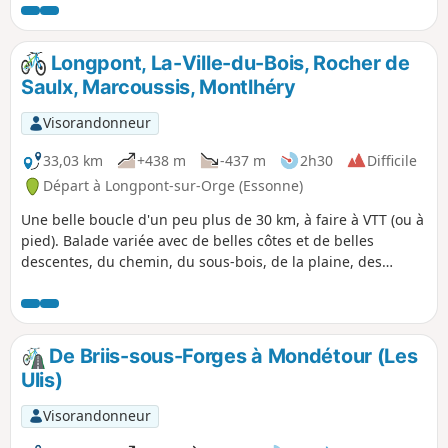
avis
Longpont, La-Ville-du-Bois, Rocher de
Saulx, Marcoussis, Montlhéry
Visorandonneur
33,03 km
+438 m
-437 m
2h30
Difficile
Départ à Longpont-sur-Orge (Essonne)
Une belle boucle d'un peu plus de 30 km, à faire à VTT (ou à
pied). Balade variée avec de belles côtes et de belles
descentes, du chemin, du sous-bois, de la plaine, des
cailloux, du sable. Possibilité à tout moment de raccourcir
ou de modifier sensiblement le parcours.
De Briis-sous-Forges à Mondétour (Les
Ulis)
Visorandonneur