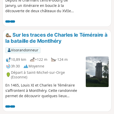
Depuis le charmant centre-bourg de
Janvry, un itinéraire en boucle à la
découverte de deux châteaux du XVIIe
siècle. Une courte randonnée entre
champs cultivés et en sous-bois.
Sur les traces de Charles le Téméraire à
la bataille de Montlhéry
Visorandonneur
10,89 km
+122 m
-124 m
3h 30
Moyenne
Départ à Saint-Michel-sur-Orge
(Essonne)
En 1465, Louis XI et Charles le Téméraire
s'affrontent à Montlhéry. Cette randonnée
permet de découvrir quelques lieux
historiques de l'Essonne qui ont été témoins
de cet affrontement (Leuville, château de
Montlhéry, champ de bataille, ...) . Le retour