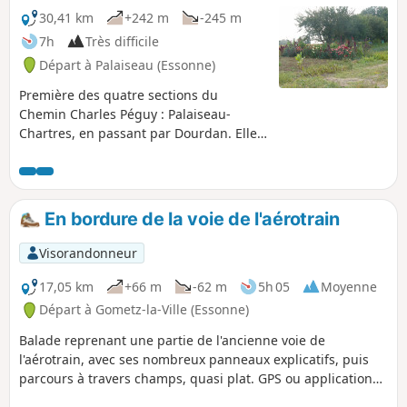
première publication sur Internet.
30,41 km
+242 m
-245 m
7h
Très difficile
Départ à Palaiseau (Essonne)
Première des quatre sections du
Chemin Charles Péguy : Palaiseau-
Chartres, en passant par Dourdan. Elle
suit, au plus près, les traces du poète
Charles Péguy qui fit deux pèlerinages
en 1912 puis 1913, en 4 jours aller-
retour.
En bordure de la voie de l'aérotrain
Visorandonneur
17,05 km
+66 m
-62 m
5h 05
Moyenne
Départ à Gometz-la-Ville (Essonne)
Balade reprenant une partie de l'ancienne voie de
l'aérotrain, avec ses nombreux panneaux explicatifs, puis
parcours à travers champs, quasi plat. GPS ou application
Visorando utile sur cette randonnée créée en 2014, voir les