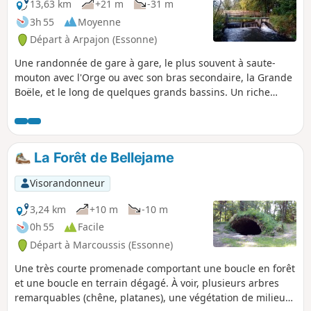
13,63 km
+21 m
-31 m
3h 55
Moyenne
Départ à Arpajon (Essonne)
Une randonnée de gare à gare, le plus souvent à saute-
mouton avec l'Orge ou avec son bras secondaire, la Grande
Boële, et le long de quelques grands bassins. Un riche
patrimoine est à découvrir, dans Arpajon en début de
randonnée et, en point d'orgue, à la Basilique de Longpont.
La Forêt de Bellejame
Visorandonneur
3,24 km
+10 m
-10 m
0h 55
Facile
Départ à Marcoussis (Essonne)
Une très courte promenade comportant une boucle en forêt
et une boucle en terrain dégagé. À voir, plusieurs arbres
remarquables (chêne, platanes), une végétation de milieu