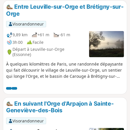
se fait par la basilique de Longpont.
Entre Leuville-sur-Orge et Brétigny-sur-
Orge
Visorandonneur
9,89 km
+61 m
-61 m
3h 00
Facile
Départ à Leuville-sur-Orge
(Essonne)
À quelques kilomètres de Paris, une randonnée dépaysante
qui fait découvrir le village de Leuville-sur-Orge, un sentier
qui longe l'Orge, et le bassin de Carouge à Brétigny-sur-
Orge.
En suivant l'Orge d'Arpajon à Sainte-
Geneviève-des-Bois
Visorandonneur