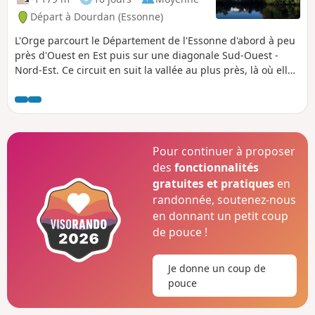
Départ à Dourdan (Essonne)
L'Orge parcourt le Département de l'Essonne d'abord à peu
près d'Ouest en Est puis sur une diagonale Sud-Ouest -
Nord-Est. Ce circuit en suit la vallée au plus près, là où elle
est accessible en train. L'itinéraire alterne les chemins le
long de la rivière, notamment une promenade aménagée
dans la partie aval, les passages en sous-bois, la traversée
de zones résidentielles et les parcours urbains.
Pour continuer à proposer
des
fonctionnalités
gratuites et pratiques
en
randonnée, soutenez-nous
en donnant un petit coup
de pouce !
Je donne un coup de
pouce