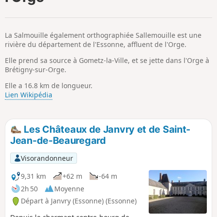
p
La Salmouille également orthographiée Sallemouille est une
rivière du département de l'Essonne, affluent de l'Orge.
Elle prend sa source à Gometz-la-Ville, et se jette dans l'Orge à
Brétigny-sur-Orge.
Elle a 16.8 km de longueur.
Lien Wikipédia
Les Châteaux de Janvry et de Saint-
Jean-de-Beauregard
Visorandonneur
9,31 km
+62 m
-64 m
2h 50
Moyenne
Départ à Janvry (Essonne) (Essonne)