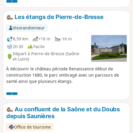
avec possibilité à tout moment de
revenir sur ses pas.
Les étangs de Pierre-de-Bresse
Visorandonneur
8,59 km
+16 m
-16 m
2h 30
Facile
Départ à Pierre-de-Bresse (Saône-
et-Loire)
À découvrir le château période Renaissance début de
construction 1680, le parc ombragé avec un parcours de
santé ainsi que plusieurs étangs.
Au confluent de la Saône et du Doubs
depuis Saunières
Office de tourisme