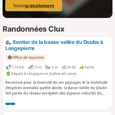
Testez
gratuitement
Randonnées Clux
Sentier de la basse vallée du Doubs à
Longepierre
Office de tourisme
7,14 km
+5 m
-5 m
2h 05
Facile
Départ à Longepierre (Saône-et-Loire)
Reconnue pour la diversité de ses paysages et la multitude
d’espèces animales qu’elle abrite, la Basse Vallée du Doubs
fait partie du réseau européen des espaces naturels les
plus prestigieux : le réseau Natura 2000. Plus de 160
espèces d’oiseaux ont été répertoriées sur l’ensemble de
cette zone protégée, dont le guêpier d’Europe, la
gorgebleue à miroir, la sterne pierregarin, le tarier des prés