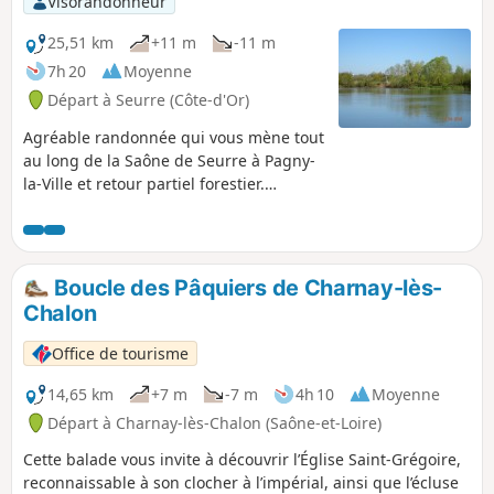
Visorandonneur
25,51 km
+11 m
-11 m
7h 20
Moyenne
Départ à Seurre (Côte-d'Or)
Agréable randonnée qui vous mène tout
au long de la Saône de Seurre à Pagny-
la-Ville et retour partiel forestier.
Nombreux points de pique-nique
notamment vers le Châtelet et Pagny-la-
Ville.
Boucle des Pâquiers de Charnay-lès-
Chalon
Office de tourisme
14,65 km
+7 m
-7 m
4h 10
Moyenne
Départ à Charnay-lès-Chalon (Saône-et-Loire)
Cette balade vous invite à découvrir l’Église Saint-Grégoire,
reconnaissable à son clocher à l’impérial, ainsi que l’écluse