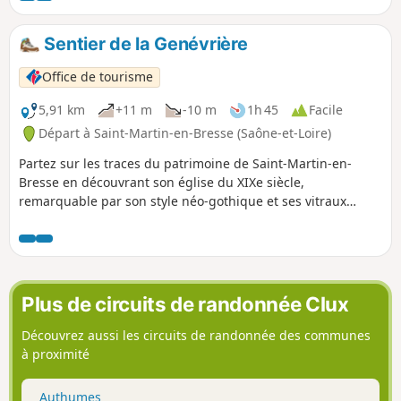
Sentier de la Genévrière
Office de tourisme
5,91 km
+11 m
-10 m
1h 45
Facile
Départ à Saint-Martin-en-Bresse (Saône-et-Loire)
Partez sur les traces du patrimoine de Saint-Martin-en-
Bresse en découvrant son église du XIXe siècle,
remarquable par son style néo-gothique et ses vitraux
colorés, ainsi que l’ancienne gare, autrefois centre
d’échanges entre la Bresse et Chalon, aujourd’hui disparue
mais riche d’histoire.
Plus de circuits de randonnée Clux
Découvrez aussi les circuits de randonnée des communes
à proximité
Authumes