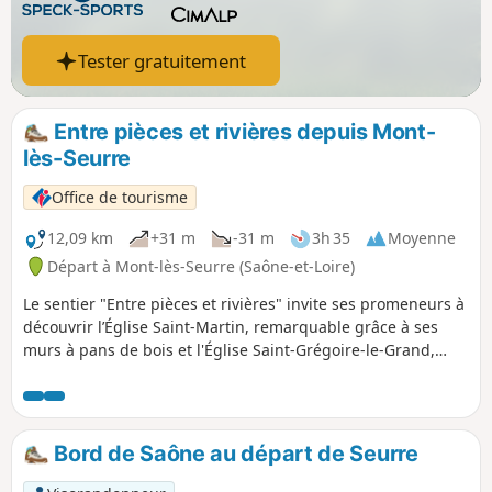
Tester gratuitement
Entre pièces et rivières depuis Mont-
lès-Seurre
Office de tourisme
12,09 km
+31 m
-31 m
3h 35
Moyenne
Départ à Mont-lès-Seurre (Saône-et-Loire)
Le sentier "Entre pièces et rivières" invite ses promeneurs à
découvrir l’Église Saint-Martin, remarquable grâce à ses
murs à pans de bois et l'Église Saint-Grégoire-le-Grand,
facilement reconnaissable grâce à son clocher franc-
comtois à tuiles vernissées. Au fil du parcours, se trouve le
hameau de Chazelle, où chevaux et bovins pâturent
paisiblement dans les prairies l'été.
Bord de Saône au départ de Seurre