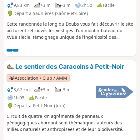
9,83 km
+3 m
-3 m
2h 50
Facile
Départ à Saunières (Saône-et-Loire)
Cette randonnée le long du Doubs vous fait découvrir le site
où furent retrouvés les vestiges d’un moulin-bateau du
XVIIe siècle, témoignage unique de l’ingéniosité des
meuniers d’autrefois. Le parcours passe aussi près de l’île
du Château, un espace naturel sensible préservé riche en
faune et en oiseaux.
Le sentier des Caracoins à Petit-Noir
Association / Club / AMM
3,67 km
+3 m
-3 m
1h 05
Facile
Départ à Petit-Noir (Jura)
Circuit de quatre km agrémenté de panneaux
pédagogiques abordant sept thématiques autours des
milieux naturels et anthropisées et de leur biodiversité
associée. À proximité de l'Espace Naturel Sensible du