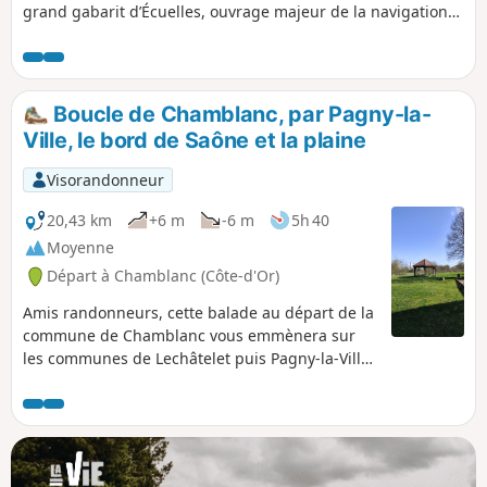
grand gabarit d’Écuelles, ouvrage majeur de la navigation
sur la Saône. Le parcours traverse également les prairies du
Val de Saône, refuge du courlis cendré.
Boucle de Chamblanc, par Pagny-la-
Ville, le bord de Saône et la plaine
Visorandonneur
20,43 km
+6 m
-6 m
5h 40
Moyenne
Départ à Chamblanc (Côte-d'Or)
Amis randonneurs, cette balade au départ de la
commune de Chamblanc vous emmènera sur
les communes de Lechâtelet puis Pagny-la-Ville
par le bord de Saône. Le retour se fera en
plaine afin de rejoindre Chamblanc. Randonnée
à éviter par temps chaud car peu d'ombre sur le
parcours.