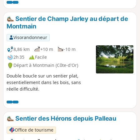
Mératon, vous pourrez découvrir des points de vue sur des
bras morts, des roselières et peut-être observer des
animaux sauvages !
Sentier de Champ Jarley au départ de
Montmain
Visorandonneur
8,86 km
+10 m
-10 m
2h 35
Facile
Départ à Montmain (Côte-d'Or)
Double boucle sur un sentier plat,
essentiellement dans les bois, sans
réelle difficulté.
Sentier des Hérons depuis Palleau
Office de tourisme