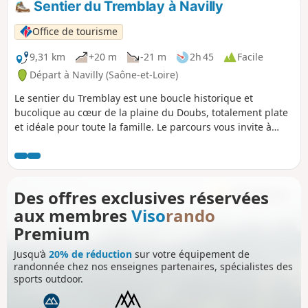
Sentier du Tremblay à Navilly
et le martin pêcheur.
Office de tourisme
9,31 km
+20 m
-21 m
2h 45
Facile
Départ à Navilly (Saône-et-Loire)
Le sentier du Tremblay est une boucle historique et
bucolique au cœur de la plaine du Doubs, totalement plate
et idéale pour toute la famille. Le parcours vous invite à
découvrir un riche patrimoine local, de l'église de Navilly et
son style néo-gothique à la magnifique église romane de
Pontoux, en passant à proximité du remarquable pont de
Navilly, du XVIIIe siècle, qui enjambe le Doubs.
Des offres exclusives réservées
aux membres
Viso
rando
Premium
Jusqu’à
20% de réduction
sur votre équipement de
randonnée chez nos enseignes partenaires, spécialistes des
sports outdoor.