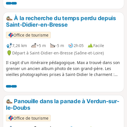
À la recherche du temps perdu depuis
Saint-Didier-en-Bresse
Office de tourisme
7,26 km
+5 m
-5 m
2h 05
Facile
Départ à Saint-Didier-en-Bresse (Saône-et-Loire)
Il s'agit d'un itinéraire pédagogique. Max a trouvé dans son
grenier un ancien album photo de son grand-père. Les
vieilles photographies prises à Saint-Didier le charment :
des fermes typiques, de beaux étangs de pêche, des
volailles appétissantes. Ni une, ni deux, Max entraîne son
ami Jack sur les traces de son aïeul, mais les choses ont
bien changé depuis les années 1950.
Panouille dans la panade à Verdun-sur-
le-Doubs
Office de tourisme