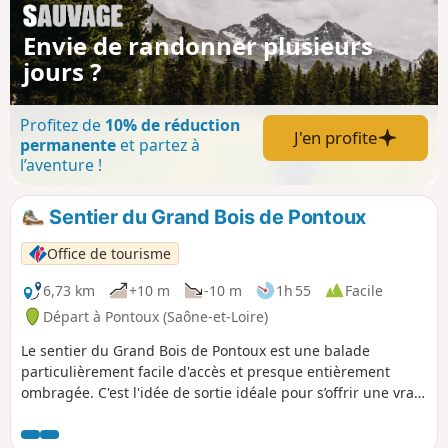
Envie de randonner plusieurs
jours ?
Profitez de
10% de réduction
J'en profite
permanente
et partez à
l’aventure !
Sentier du Grand Bois de Pontoux
Office de tourisme
6,73 km
+10 m
-10 m
1h 55
Facile
Départ à Pontoux (Saône-et-Loire)
Le sentier du Grand Bois de Pontoux est une balade
particulièrement facile d'accès et presque entièrement
ombragée. C'est l'idée de sortie idéale pour s’offrir une vraie
bulle de fraîcheur en pleine nature, tout en flânant au cœur
d’un magnifique ensemble d’étangs préservés. Une