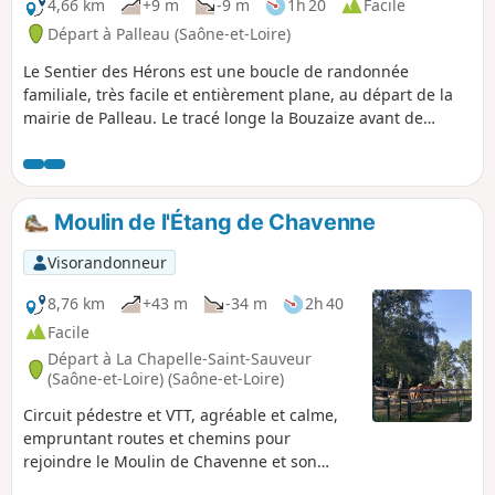
4,66 km
+9 m
-9 m
1h 20
Facile
Départ à Palleau (Saône-et-Loire)
Le Sentier des Hérons est une boucle de randonnée
familiale, très facile et entièrement plane, au départ de la
mairie de Palleau. Le tracé longe la Bouzaize avant de
rejoindre le Chemin du Meuzin, qui marque la frontière
naturelle avec la Côte-d’Or. Sur le chemin, vous apercevrez
des cultures de miscanthus, une plante herbacée vivace
utilisée comme paillage, combustible et comme litière
Moulin de l'Étang de Chavenne
animale. Le miscanthus contribue à l’amélioration de la
biodiversité faunistique dans son milieu d’implantation. Des
Visorandonneur
études ont montré que l’implantation de miscanthus
permet de favoriser la présence de certaines espèces. De
8,76 km
+43 m
-34 m
2h 40
plus, la récolte de la plante se fait en dehors des périodes
Facile
de nidification, ce qui lui permet de ne pas perturber le
Départ à La Chapelle-Saint-Sauveur
rythme des oiseaux.
(Saône-et-Loire) (Saône-et-Loire)
Circuit pédestre et VTT, agréable et calme,
empruntant routes et chemins pour
rejoindre le Moulin de Chavenne et son
étang.