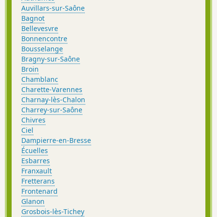
Auvillars-sur-Saône
Bagnot
Bellevesvre
Bonnencontre
Bousselange
Bragny-sur-Saône
Broin
Chamblanc
Charette-Varennes
Charnay-lès-Chalon
Charrey-sur-Saône
Chivres
Ciel
Dampierre-en-Bresse
Écuelles
Esbarres
Franxault
Fretterans
Frontenard
Glanon
Grosbois-lès-Tichey