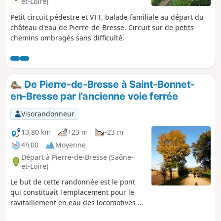
et-Loire)
en répondant aux besoins économiques locaux.
Petit circuit pédestre et VTT, balade familiale au départ du
château d'eau de Pierre-de-Bresse. Circuit sur de petits
chemins ombragés sans difficulté.
De Pierre-de-Bresse à Saint-Bonnet-
en-Bresse par l'ancienne voie ferrée
Visorandonneur
13,80 km
+23 m
-23 m
4h 00
Moyenne
Départ à Pierre-de-Bresse (Saône-
et-Loire)
Le but de cette randonnée est le pont
qui constituait l'emplacement pour le
ravitaillement en eau des locomotives à
vapeur. Il s'agit d'un trajet aller-retour