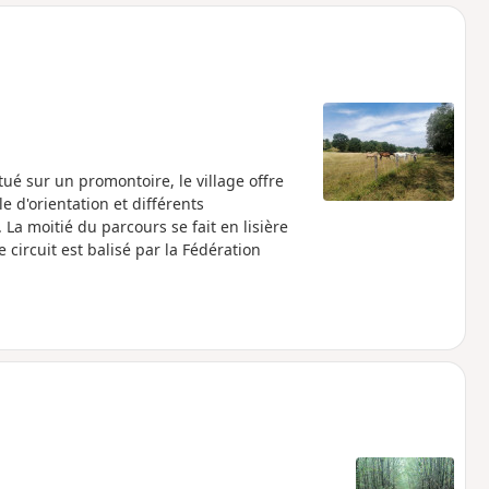
o
a
i
m
p
tué sur un promontoire, le village offre
e d'orientation et différents
a moitié du parcours se fait en lisière
e circuit est balisé par la Fédération