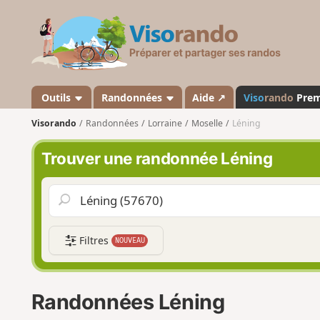
V
i
s
o
r
a
Outils
Randonnées
Aide ↗
Viso
rando
Pre
n
Visorando
Randonnées
Lorraine
Moselle
Léning
d
o
Trouver une randonnée Léning
Filtres
NOUVEAU
Randonnées Léning