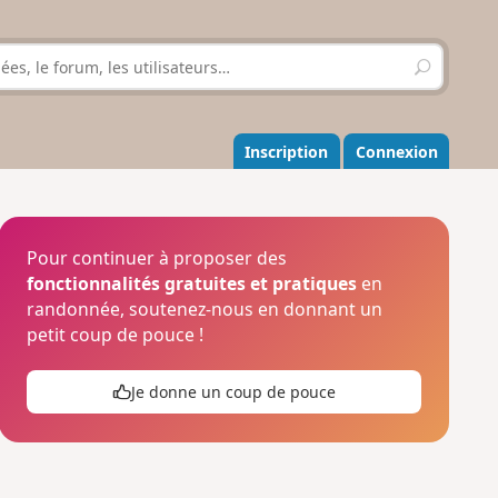
R
e
c
h
e
Inscription
Connexion
r
c
h
e
r
Pour continuer à proposer des
fonctionnalités gratuites et pratiques
en
randonnée, soutenez-nous en donnant un
petit coup de pouce !
Je donne un coup de pouce