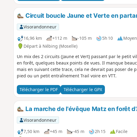
Circuit boucle Jaune et Verte en part
Visorandonneur
16,96 km
+112 m
-105 m
5h 10
Moyen
Départ à Nébing (Moselle)
Un mix des 2 circuits (Jaune et Vert) passant par le petit 
en forêt, quelques beaux points de vues. Il manque beauc
mais en suivant cette trace, cela ne devrait pas poser de
pied ou un petit entraînement Trail voire en VTT.
Télécharger le PDF
Télécharger le GPX
La marche de l'évêque Matz en forêt d'
Visorandonneur
7,50 km
+45 m
-45 m
2h 15
Facile