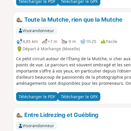
Télécharger le PDF
Télécharger le GPX
Toute la Mutche, rien que la Mutche
Visorandonneur
4,85 km
+7 m
-9 m
1h 25
Facile
Départ à Morhange (Moselle)
Ce petit circuit autour de l'Étang de la Mutche, si cher 
points de vue. Le parcours est souvent ombragé et les sen
importante s'offre à vos yeux, en particulier depuis l'obs
d'ailleurs beaucoup de passionnés de la photographie pro
aménagements sont disponibles pour les promeneurs. On 
très beaux équipements.
Télécharger le PDF
Télécharger le GPX
Entre Lidrezing et Guébling
Visorandonneur