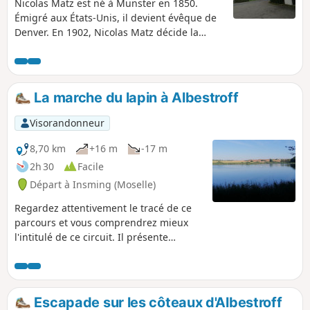
Nicolas Matz est né à Munster en 1850.
Émigré aux États-Unis, il devient évêque de
Denver. En 1902, Nicolas Matz décide la
construction de la Cathédrale de
l'Immaculée Conception. Il se souvient de
son village d'enfance et demande à ce que la
cathédrale soit la réplique de la Collégiale
La marche du lapin à Albestroff
Saint-Nicolas de Munster. En souvenir de
cette belle histoire, voici une randonnée très
Visorandonneur
agréable faite de larges chemins. Le
parcours est essentiellement en forêt. À
8,70 km
+16 m
-17 m
découvrir, le remarquable étang d'Albestroff.
2h 30
Facile
Départ à Insming (Moselle)
Regardez attentivement le tracé de ce
parcours et vous comprendrez mieux
l'intitulé de ce circuit. Il présente
heureusement un autre centre d'intérêt
notable. Il s'agit du remarquable Étang
d'Albestroff, espace préservé avec une
faune très riche. L'essentiel du parcours
Escapade sur les côteaux d'Albestroff
est en forêt sur de très larges chemins.