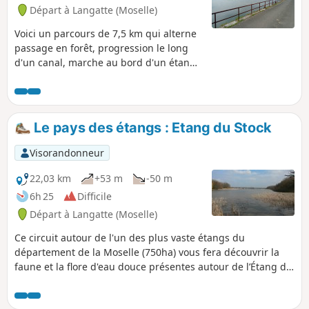
Départ à Langatte (Moselle)
Voici un parcours de 7,5 km qui alterne
passage en forêt, progression le long
d'un canal, marche au bord d'un étang
et même une partie urbaine. Le
dénivelé est très faible, les sentiers sont
aménagés, praticables même par temps
de pluie. De plus, on trouve des aires de
Le pays des étangs : Etang du Stock
pique-nique et des bancs permettant de
se reposer. Cette petite randonnée est
Visorandonneur
donc idéale à pratiquer en famille et ne
présente aucune difficulté.
22,03 km
+53 m
-50 m
6h 25
Difficile
Départ à Langatte (Moselle)
Ce circuit autour de l'un des plus vaste étangs du
département de la Moselle (750ha) vous fera découvrir la
faune et la flore d'eau douce présentes autour de l’Étang du
Stock.