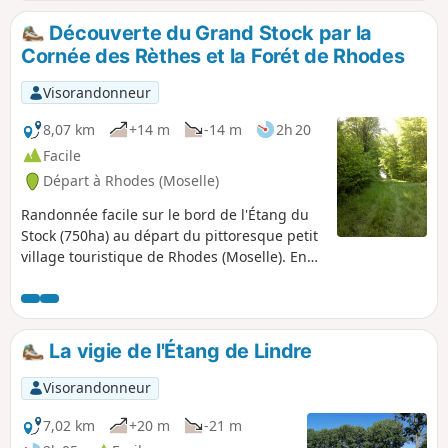
Découverte du Grand Stock par la
Cornée des Rèthes et la Forét de Rhodes
Visorandonneur
8,07 km
+14 m
-14 m
2h 20
Facile
Départ à Rhodes (Moselle)
Randonnée facile sur le bord de l'Étang du
Stock (750ha) au départ du pittoresque petit
village touristique de Rhodes (Moselle). En
passant au milieu des roseaux et des belles
forêts de chêne du Pays des Étangs, vous
pourrez apercevoir les voiliers et bateaux à
moteur qui sillonnent l'étang les beaux jours
La vigie de l'Étang de Lindre
d'été.
Visorandonneur
7,02 km
+20 m
-21 m