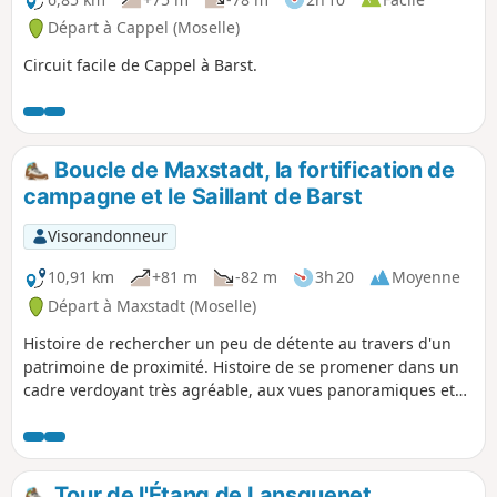
Départ à Cappel (Moselle)
Circuit facile de Cappel à Barst.
Boucle de Maxstadt, la fortification de
campagne et le Saillant de Barst
Visorandonneur
10,91 km
+81 m
-82 m
3h 20
Moyenne
Départ à Maxstadt (Moselle)
Histoire de rechercher un peu de détente au travers d'un
patrimoine de proximité. Histoire de se promener dans un
cadre verdoyant très agréable, aux vues panoramiques et
aux émouvantes traces de la dernière guerre, un parcours
facile vous attend pour un aller-retour à travers la
campagne, côtoyant pâturages, prairies, cultures, vergers
et longeant la lisière d'un bois qui permet de découvrir une
Tour de l'Étang de Lansquenet