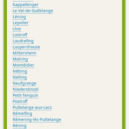
Kappelkinger
Le Val-de-Guéblange
Léning
Leyviller
Lhor
Lostroff
Loudrefing
Loupershouse
Mittersheim
Molring
Montdidier
Nébing
Nelling
Neufgrange
Niederstinzel
Petit-Tenquin
Postroff
Puttelange-aux-Lacs
Rémelfing
Rémering-lès-Puttelange
Réning