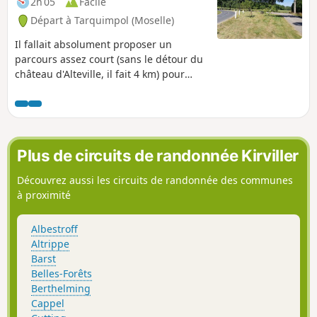
2h 05
Facile
Départ à Tarquimpol (Moselle)
Il fallait absolument proposer un
parcours assez court (sans le détour du
château d'Alteville, il fait 4 km) pour
permettre à chacun de profiter du joyau
que constitue Tarquimpol. Cette
presqu'île chargée d'histoire offre un
circuit au bord de l'étang avec de très
beaux panoramas. La faune très riche
Plus de circuits de randonnée Kirviller
de l'étang est omniprésente et offre au
visiteur de multiples sources
Découvrez aussi les circuits de randonnée des communes
d'émerveillement. Le petit détour par le
à proximité
château d'Alteville est également un
point d'intérêt certain par la majesté du
Albestroff
lieu.
Altrippe
Barst
Belles-Forêts
Berthelming
Cappel