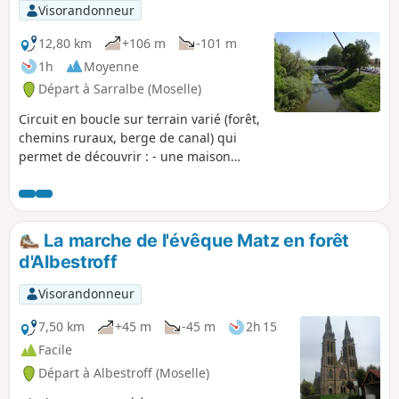
Visorandonneur
12,80 km
+106 m
-101 m
1h
Moyenne
Départ à Sarralbe (Moselle)
Circuit en boucle sur terrain varié (forêt,
chemins ruraux, berge de canal) qui
permet de découvrir : - une maison
forestière en grès rose avec son
arborétum et son observatoire, - des
bunkers datant de la dernière guerre
avec vue sur toute la vallée de l'Albe, -
La marche de l'évêque Matz en forêt
une chapelle du Xe siècle et un
d'Albestroff
cimetière militaire, - un pont du canal
des houillères qui fut construit avant
Visorandonneur
1867. Le retour en boucle se fait en
longeant le canal.
7,50 km
+45 m
-45 m
2h 15
Facile
Départ à Albestroff (Moselle)