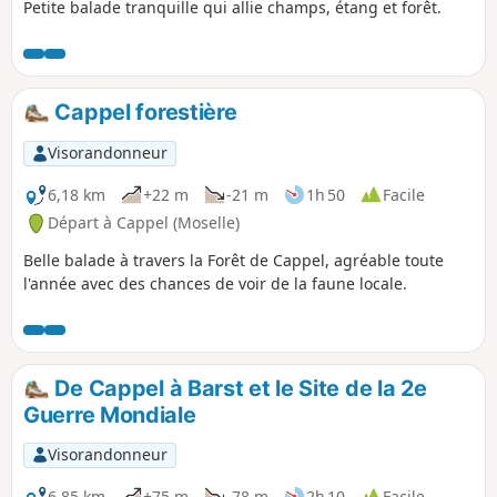
Petite balade tranquille qui allie champs, étang et forêt.
Cappel forestière
Visorandonneur
6,18 km
+22 m
-21 m
1h 50
Facile
Départ à Cappel (Moselle)
Belle balade à travers la Forêt de Cappel, agréable toute
l'année avec des chances de voir de la faune locale.
De Cappel à Barst et le Site de la 2e
Guerre Mondiale
Visorandonneur
6,85 km
+75 m
-78 m
2h 10
Facile