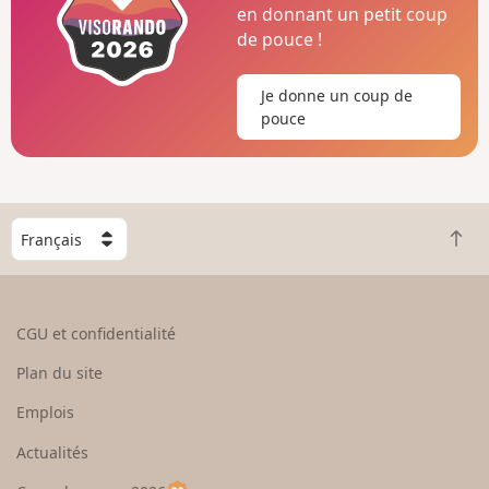
en donnant un petit coup
de pouce !
Je donne un coup de
pouce
C
R
h
e
o
t
i
o
s
CGU et confidentialité
u
i
r
s
Plan du site
e
s
n
e
Emplois
h
z
Actualités
a
u
u
n