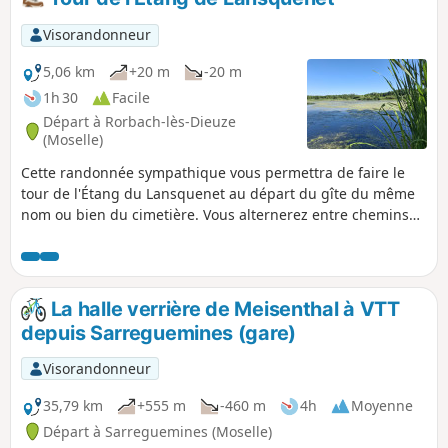
zone d'architecture militaire très particulière, la ligne
Maginot Aquatique.
Visorandonneur
5,06 km
+20 m
-20 m
1h 30
Facile
Départ à Rorbach-lès-Dieuze
(Moselle)
Cette randonnée sympathique vous permettra de faire le
tour de l'Étang du Lansquenet au départ du gîte du même
nom ou bien du cimetière. Vous alternerez entre chemins
forestiers et la digue de l’étang et vous finirez votre
parcours en traversant le cœur du village de Rorbach-lès-
Dieuze et vous retournerez au point de départ.
La halle verrière de Meisenthal à VTT
depuis Sarreguemines (gare)
Visorandonneur
35,79 km
+555 m
-460 m
4h
Moyenne
Départ à Sarreguemines (Moselle)