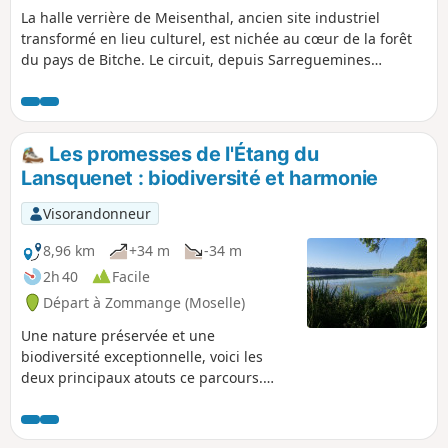
La halle verrière de Meisenthal, ancien site industriel
transformé en lieu culturel, est nichée au cœur de la forêt
du pays de Bitche. Le circuit, depuis Sarreguemines
,emprunte des pistes cyclables, traverse des villages, et suit
des routes forestières ou des chemins à l'écart des routes
très fréquentées de la région.
Les promesses de l'Étang du
Lansquenet : biodiversité et harmonie
Visorandonneur
8,96 km
+34 m
-34 m
2h 40
Facile
Départ à Zommange (Moselle)
Une nature préservée et une
biodiversité exceptionnelle, voici les
deux principaux atouts ce parcours.
Dans un premier temps, vous longez
l'Étang de Zommange. Aucun accés
n'est possible pour atteindre la berge,