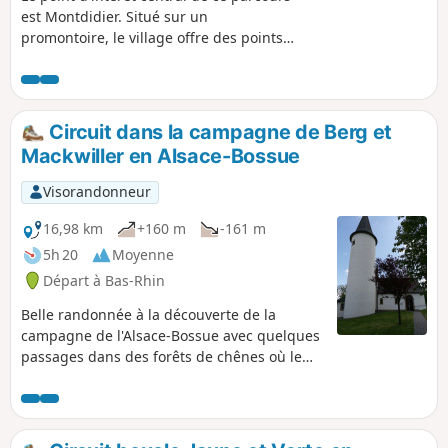
est Montdidier. Situé sur un
promontoire, le village offre des points
de vue remarquables sur tout le secteur.
La table d'orientation et différents
aménagements permettent de profiter
pleinement du site. La moitié du
Circuit dans la campagne de Berg et
parcours se fait en lisière de forêt et
Mackwiller en Alsace-Bossue
cela est très agréable en cas de forte
chaleur. Le circuit est balisé par la
Visorandonneur
Fédération Française de Randonnées
(trait horizontal Jaune).
16,98 km
+160 m
-161 m
5h 20
Moyenne
Départ à Bas-Rhin
Belle randonnée à la découverte de la
campagne de l'Alsace-Bossue avec quelques
passages dans des forêts de chênes où le
gazoullis des oiseaux nous accompagne !