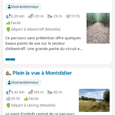
En cas de forte chaleur, cette
Visorandonneur
promenade est idéale, en famille par
exemple.
6,39 km
+29 m
-29 m
1h 55
Facile
Départ à Albestroff (Moselle)
Ce parcours sans prétention offre quelques
beaux points de vue sur le secteur
d'Albestroff. Une grande partie du circuit est
à l'ombre et peut être effectué en famille,
même en cas de chaleur importante.
Déambulation dans Albestroff par des petits
sentiers très intéressants et pittoresques.
Plein la vue à Montdidier
Visorandonneur
9,42 km
+83 m
-83 m
2h 55
Facile
Départ à Léning (Moselle)
Le point d'intérêt central de ce parcours