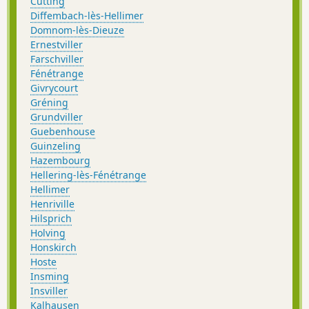
Cutting
Diffembach-lès-Hellimer
Domnom-lès-Dieuze
Ernestviller
Farschviller
Fénétrange
Givrycourt
Gréning
Grundviller
Guebenhouse
Guinzeling
Hazembourg
Hellering-lès-Fénétrange
Hellimer
Henriville
Hilsprich
Holving
Honskirch
Hoste
Insming
Insviller
Kalhausen