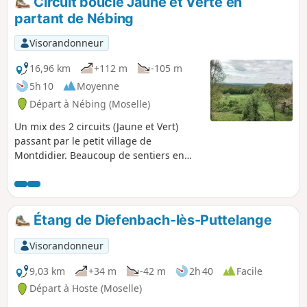
Circuit boucle Jaune et Verte en
partant de Nébing
Visorandonneur
16,96 km
+112 m
-105 m
5h 10
Moyenne
Départ à Nébing (Moselle)
Un mix des 2 circuits (Jaune et Vert)
passant par le petit village de
Montdidier. Beaucoup de sentiers en
forêt, quelques beaux points de vues. Il
manque beaucoup de balises pour
indiquer le chemin mais en suivant
cette trace, cela ne devrait pas poser de
Étang de Diefenbach-lès-Puttelange
problèmes. Idéal pour la promenade à
pied ou un petit entraînement Trail
Visorandonneur
voire en VTT.
9,03 km
+34 m
-42 m
2h 40
Facile
Départ à Hoste (Moselle)