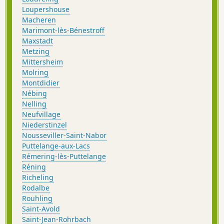
Loupershouse
Macheren
Marimont-lès-Bénestroff
Maxstadt
Metzing
Mittersheim
Molring
Montdidier
Nébing
Nelling
Neufvillage
Niederstinzel
Nousseviller-Saint-Nabor
Puttelange-aux-Lacs
Rémering-lès-Puttelange
Réning
Richeling
Rodalbe
Rouhling
Saint-Avold
Saint-Jean-Rohrbach