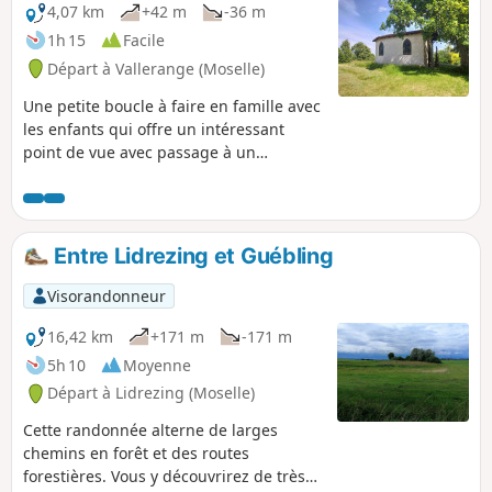
1867. Le retour en boucle se fait en
4,07 km
+42 m
-36 m
longeant le canal.
1h 15
Facile
Départ à Vallerange (Moselle)
Une petite boucle à faire en famille avec
les enfants qui offre un intéressant
point de vue avec passage à un
ossuaire, une croix de Lorraine et une
chapelle Aucune difficulté et de
nombreux points d’intérêts en peu de
km.
Entre Lidrezing et Guébling
Visorandonneur
16,42 km
+171 m
-171 m
5h 10
Moyenne
Départ à Lidrezing (Moselle)
Cette randonnée alterne de larges
chemins en forêt et des routes
forestières. Vous y découvrirez de très