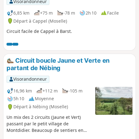
Visorandonneur
6,85 km
+75 m
-78 m
2h 10
Facile
Départ à Cappel (Moselle)
Circuit facile de Cappel à Barst.
Circuit boucle Jaune et Verte en
partant de Nébing
Visorandonneur
16,96 km
+112 m
-105 m
5h 10
Moyenne
Départ à Nébing (Moselle)
Un mix des 2 circuits (Jaune et Vert)
passant par le petit village de
Montdidier. Beaucoup de sentiers en
forêt, quelques beaux points de vues. Il