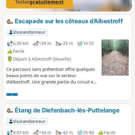
Testez
gratuitement
Escapade sur les côteaux d'Albestroff
Visorandonneur
6,39 km
+29 m
-29 m
1h 55
Facile
Départ à Albestroff (Moselle)
Ce parcours sans prétention offre quelques
beaux points de vue sur le secteur
d'Albestroff. Une grande partie du circuit est
à l'ombre et peut être effectué en famille,
même en cas de chaleur importante.
Déambulation dans Albestroff par des petits
sentiers très intéressants et pittoresques.
Étang de Diefenbach-lès-Puttelange
Visorandonneur
9,03 km
+34 m
-42 m
2h 40
Facile