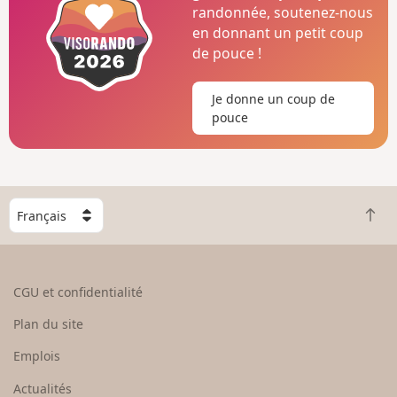
randonnée, soutenez-nous
en donnant un petit coup
de pouce !
Je donne un coup de
pouce
C
R
h
e
o
t
i
o
s
CGU et confidentialité
u
i
r
s
Plan du site
e
s
n
e
Emplois
h
z
Actualités
a
u