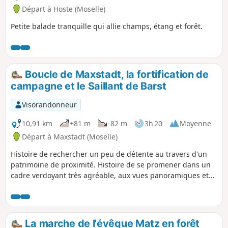
Départ à Hoste (Moselle)
Petite balade tranquille qui allie champs, étang et forêt.
Boucle de Maxstadt, la fortification de
campagne et le Saillant de Barst
Visorandonneur
10,91 km
+81 m
-82 m
3h 20
Moyenne
Départ à Maxstadt (Moselle)
Histoire de rechercher un peu de détente au travers d'un
patrimoine de proximité. Histoire de se promener dans un
cadre verdoyant très agréable, aux vues panoramiques et
aux émouvantes traces de la dernière guerre, un parcours
facile vous attend pour un aller-retour à travers la
campagne, côtoyant pâturages, prairies, cultures, vergers
et longeant la lisière d'un bois qui permet de découvrir une
La marche de l'évêque Matz en forêt