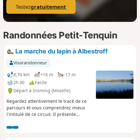
Testez
gratuitement
Randonnées Petit-Tenquin
La marche du lapin à Albestroff
Visorandonneur
8,70 km
+16 m
-17 m
2h 30
Facile
Départ à Insming (Moselle)
Regardez attentivement le tracé de ce
parcours et vous comprendrez mieux
l'intitulé de ce circuit. Il présente
heureusement un autre centre d'intérêt
notable. Il s'agit du remarquable Étang
d'Albestroff, espace préservé avec une