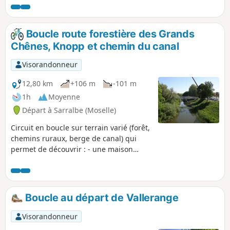
manque beaucoup de balises pour
indiquer le chemin mais en suivant
cette trace, cela ne devrait pas poser de
Boucle route forestière des Grands
problèmes. Idéal pour la promenade à
Chênes, Knopp et chemin du canal
pied ou un petit entraînement Trail
voire en VTT.
Visorandonneur
12,80 km
+106 m
-101 m
1h
Moyenne
Départ à Sarralbe (Moselle)
Circuit en boucle sur terrain varié (forêt,
chemins ruraux, berge de canal) qui
permet de découvrir : - une maison
forestière en grès rose avec son
arborétum et son observatoire, - des
bunkers datant de la dernière guerre
avec vue sur toute la vallée de l'Albe, -
Boucle au départ de Vallerange
une chapelle du Xe siècle et un
cimetière militaire, - un pont du canal
Visorandonneur
des houillères qui fut construit avant