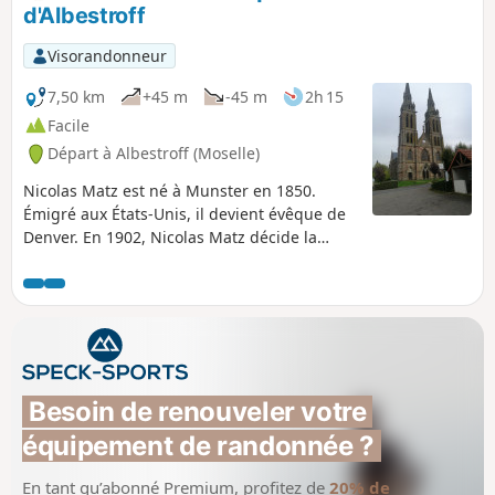
zone d'architecture militaire très particulière, la ligne
d'Albestroff
Maginot Aquatique.
Visorandonneur
7,50 km
+45 m
-45 m
2h 15
Facile
Départ à Albestroff (Moselle)
Nicolas Matz est né à Munster en 1850.
Émigré aux États-Unis, il devient évêque de
Denver. En 1902, Nicolas Matz décide la
construction de la Cathédrale de
l'Immaculée Conception. Il se souvient de
son village d'enfance et demande à ce que la
cathédrale soit la réplique de la Collégiale
Saint-Nicolas de Munster. En souvenir de
cette belle histoire, voici une randonnée très
agréable faite de larges chemins. Le
Besoin de renouveler votre 
parcours est essentiellement en forêt. À
équipement de randonnée ?
découvrir, le remarquable étang d'Albestroff.
En tant qu’abonné Premium, profitez de
20% de