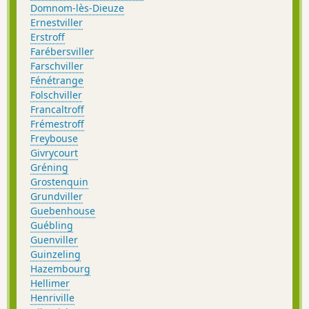
Domnom-lès-Dieuze
Ernestviller
Erstroff
Farébersviller
Farschviller
Fénétrange
Folschviller
Francaltroff
Frémestroff
Freybouse
Givrycourt
Gréning
Grostenquin
Grundviller
Guebenhouse
Guébling
Guenviller
Guinzeling
Hazembourg
Hellimer
Henriville