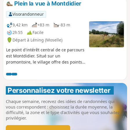
faune très riche. L'essentiel du parcours
Plein la vue à Montdidier
est en forêt sur de très larges chemins.
En cas de forte chaleur, cette
Visorandonneur
promenade est idéale, en famille par
exemple.
9,42 km
+83 m
-83 m
2h 55
Facile
Départ à Léning (Moselle)
Le point d'intérêt central de ce parcours
est Montdidier. Situé sur un
promontoire, le village offre des points
de vue remarquables sur tout le secteur.
La table d'orientation et différents
aménagements permettent de profiter
pleinement du site. La moitié du
Personnalisez votre newsletter 
parcours se fait en lisière de forêt et
cela est très agréable en cas de forte
Chaque semaine, recevez des idées de randonnées qui
chaleur. Le circuit est balisé par la
vous correspondent : choisissez la durée moyenne, la
Fédération Française de Randonnées
difficulté, la zone et le type d’activités que vous souhaitez
(trait horizontal Jaune).
privilégier.