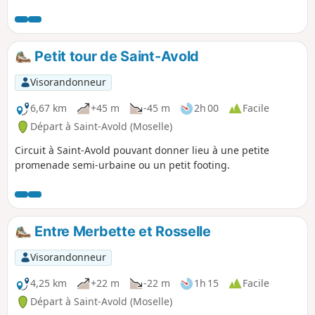
beaux endroits et traverserez même
une réserve naturelle (Mare de la
Michotte). Elle ne présente pas de
difficultés particulières et pourra
Petit tour de Saint-Avold
permettre en famille de pouvoir profiter
de très beaux panoramas. À la hauteur
Visorandonneur
de la ferme isolée de Dordal, vous serez
peut être sensible comme moi à ce choc
6,67 km
+45 m
-45 m
2h 00
Facile
entre un environnement totalement
Départ à Saint-Avold (Moselle)
préservé et le passage du TGV à moins
Circuit à Saint-Avold pouvant donner lieu à une petite
de 300 m.
promenade semi-urbaine ou un petit footing.
Entre Merbette et Rosselle
Visorandonneur
4,25 km
+22 m
-22 m
1h 15
Facile
Départ à Saint-Avold (Moselle)