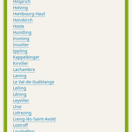
Hilsprich
Holving
Hombourg-Haut
Honskirch
Hoste
Hundling
Insming
Insviller
Ippling
Kappelkinger
Kirviller
Lachambre
Laning
Le Val-de-Guéblange
Lelling
Léning
Leyviller
Lhor
Lidrezing
Lixing-lès-Saint-Avold
Lostroff
Loudrefing