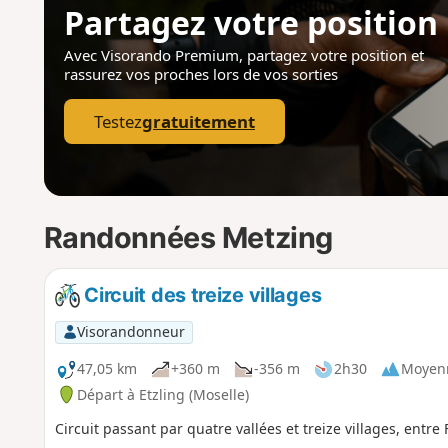
Partagez votre position
Avec Visorando Premium, partagez votre position
et
rassurez vos proches lors de vos sorties
Testez
gratuitement
Randonnées Metzing
Circuit des treize villages
Visorandonneur
47,05 km
+360 m
-356 m
2h30
Moyen
Départ à Etzling (Moselle)
Circuit passant par quatre vallées et treize villages, entr