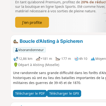
En tant qu’abonné Premium, profitez de
20% de réduc
sur la boutique en ligne Speck Sports.
Eté comme hiver, 
matériel nécessaire à vos sorties de pleine nature.
J'en profite
Boucle d'Alsting à Spicheren
Visorandonneur
12,86 km
+181 m
-177 m
4h 10
Moyen
Départ à Alsting (Moselle)
Une randonnée sans grande difficulté dans les forêts d'Al
historiques où ont eu lieu des batailles importantes de l
militaires des guerres de 39-45 et de 1870.
Télécharger le PDF
Télécharger le GPX