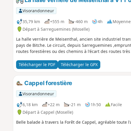
Visorandonneur
35,79 km
+555 m
-460 m
4h
Moyenne
Départ à Sarreguemines (Moselle)
La halle verrière de Meisenthal, ancien site industriel tra
pays de Bitche. Le circuit, depuis Sarreguemines ,emprunte 
routes forestières ou des chemins à l'écart des routes très
Télécharger le PDF
Télécharger le GPX
Cappel forestière
Visorandonneur
6,18 km
+22 m
-21 m
1h 50
Facile
Départ à Cappel (Moselle)
Belle balade à travers la Forêt de Cappel, agréable toute l