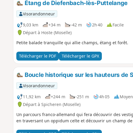
Étang de Diefenbach-lès-Puttelange
Visorandonneur
9,03 km
+34 m
-42 m
2h 40
Facile
Départ à Hoste (Moselle)
Petite balade tranquille qui allie champs, étang et forêt.
Télécharger le PDF
Télécharger le GPX
Boucle historique sur les hauteurs de
Visorandonneur
11,92 km
+244 m
-251 m
4h 05
Moyen
Départ à Spicheren (Moselle)
Un parcours franco-allemand qui fera découvrir des vestig
en traversant un oppidum celte et découvrir un champ de 