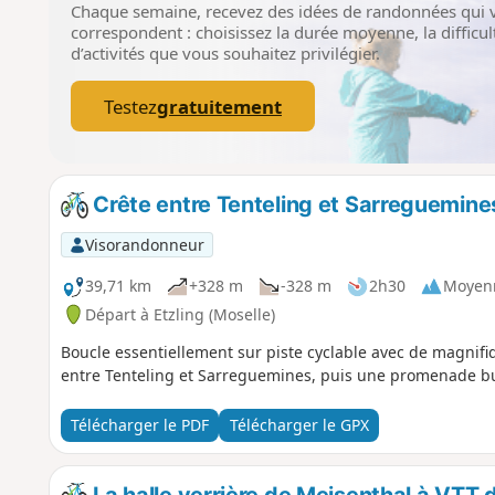
Chaque semaine, recevez des idées de randonnées qui 
correspondent : choisissez la durée moyenne, la difficult
d’activités que vous souhaitez privilégier.
Testez
gratuitement
Crête entre Tenteling et Sarreguemines 
Visorandonneur
39,71 km
+328 m
-328 m
2h30
Moyen
Départ à Etzling (Moselle)
Boucle essentiellement sur piste cyclable avec de magnifi
entre Tenteling et Sarreguemines, puis une promenade buc
Télécharger le PDF
Télécharger le GPX
La halle verrière de Meisenthal à VTT