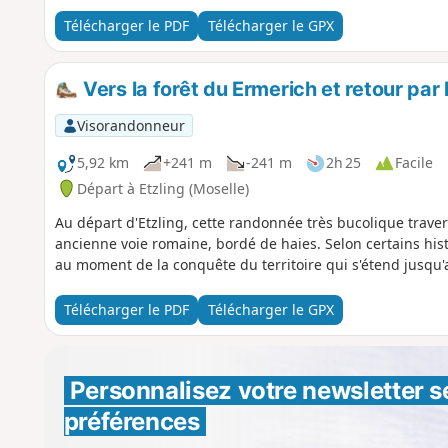
Télécharger le PDF
Télécharger le GPX
Vers la forêt du Ermerich et retour par 
Visorandonneur
5,92 km
+241 m
-241 m
2h 25
Facile
Départ à Etzling (Moselle)
Au départ d'Etzling, cette randonnée très bucolique trave
ancienne voie romaine, bordé de haies. Selon certains histor
au moment de la conquête du territoire qui s'étend jusqu'
Télécharger le PDF
Télécharger le GPX
Personnalisez votre newsletter 
s
préférences