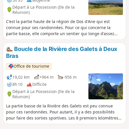
5h 35
Moyenne
Départ à La Possession (Ile de la
Réunion)
C'est la partie haute de la région de Dos d'Ane qui est
connue pour ses randonnées. Pour ce qui concerne la
partie basse, elle comporte un sentier qui longe d'assez
près le rempart et qui s'appelle le Sentier de Bord.
Certaines parties sont cependant urbaines et en travaux
Boucle de la Rivière des Galets à Deux
mais l'accès est autorisé. La partie haute chemine sur une
Bras
crête avec une forêt de moyenne altitude. L'arrivée à l'aire
de décollage des parapentes offre une vue unique sur le
Office de tourisme
littoral de la Possession à Saint-Paul.
19,02 km
+964 m
-956 m
8h 10
Difficile
Départ à La Possession (Ile de la
Réunion)
La partie basse de la Rivière des Galets est peu connue
pour ces randonnées. Pour autant, il y a des possibilités
pour faire des sorties sportives. Les 8 premiers kilomètres
de cette sortie sont plats et servent de mise en jambes