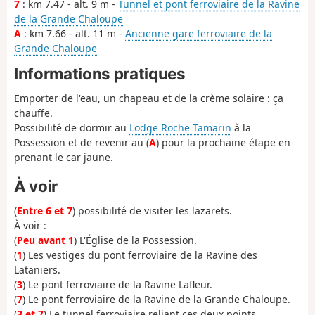
7
: km 7.47 - alt. 9 m -
Tunnel et pont ferroviaire de la Ravine
de la Grande Chaloupe
A
: km 7.66 - alt. 11 m -
Ancienne gare ferroviaire de la
Grande Chaloupe
Informations pratiques
Emporter de l'eau, un chapeau et de la crème solaire : ça
chauffe.
Possibilité de dormir au
Lodge Roche Tamarin
à la
Possession et de revenir au (
A
) pour la prochaine étape en
prenant le car jaune.
À voir
(
Entre 6 et 7
) possibilité de visiter les lazarets.
À voir :
(
Peu avant 1
) L'Église de la Possession.
(
1
) Les vestiges du pont ferroviaire de la Ravine des
Lataniers.
(
3
) Le pont ferroviaire de la Ravine Lafleur.
(
7
) Le pont ferroviaire de la Ravine de la Grande Chaloupe.
(
3 et 7
) Le tunnel ferroviaire reliant ces deux points.