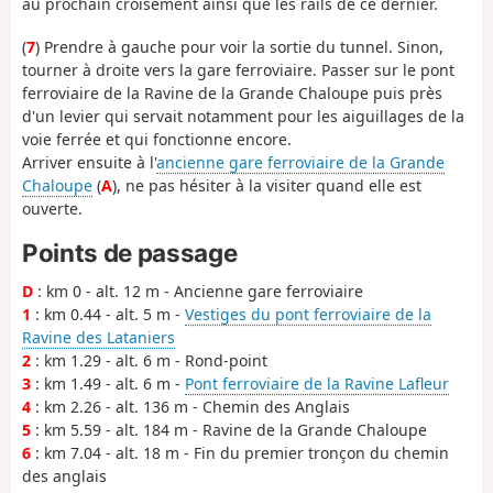
au prochain croisement ainsi que les rails de ce dernier.
(
7
) Prendre à gauche pour voir la sortie du tunnel. Sinon,
tourner à droite vers la gare ferroviaire. Passer sur le pont
ferroviaire de la Ravine de la Grande Chaloupe puis près
d'un levier qui servait notamment pour les aiguillages de la
voie ferrée et qui fonctionne encore.
Arriver ensuite à l'
ancienne gare ferroviaire de la Grande
Chaloupe
(
A
), ne pas hésiter à la visiter quand elle est
ouverte.
Points de passage
D
: km 0 - alt. 12 m - Ancienne gare ferroviaire
1
: km 0.44 - alt. 5 m -
Vestiges du pont ferroviaire de la
Ravine des Lataniers
2
: km 1.29 - alt. 6 m - Rond-point
3
: km 1.49 - alt. 6 m -
Pont ferroviaire de la Ravine Lafleur
4
: km 2.26 - alt. 136 m - Chemin des Anglais
5
: km 5.59 - alt. 184 m - Ravine de la Grande Chaloupe
6
: km 7.04 - alt. 18 m - Fin du premier tronçon du chemin
des anglais