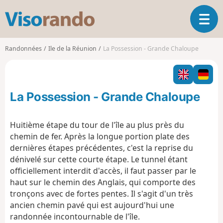
V
O
i
u
s
v
o
Randonnées
Ile de la Réunion
La Possession - Grande Chaloupe
r
r
i
a
r
n
l
d
La Possession - Grande Chaloupe
a
o
n
a
Huitième étape du tour de l'île au plus près du
v
chemin de fer. Après la longue portion plate des
i
dernières étapes précédentes, c'est la reprise du
g
dénivelé sur cette courte étape. Le tunnel étant
a
t
officiellement interdit d'accès, il faut passer par le
i
haut sur le chemin des Anglais, qui comporte des
o
tronçons avec de fortes pentes. Il s'agit d'un très
n
ancien chemin pavé qui est aujourd'hui une
randonnée incontournable de l'île.