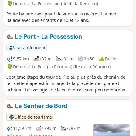
Départ à La Possession (Ile de la Réunion)
Petite balade avec point de vue sur la rivière et la mer.
Balade avec des enfants de 10 et 12 ans.
Le Port - La Possession
Visorandonneur
9,57 km
+32 m
-31 m
2h 50
Facile
Départ à Le Port (La Réunion) (Ile de la Réunion)
Septième étape du tour de l'île au plus près du chemin de
fer. Cette étape est à l'image de la précédente : plate et
urbaine. Les vestiges de la voie ferrée sont peu nombreux
contrairement à d'autres étapes du tour de l'île et la plupart
se trouvent dans la ville du Port en ce qui concerne cette
Le Sentier de Bord
étape. Ne pas manquer une visite au Cimetière des
Piémontais le 1er Novembre ! Bien profiter de cette dernière
Office de tourisme
étape reposante car les deux prochaines comportent un
certain dénivelé.
11,59 km
+795 m
-787 m