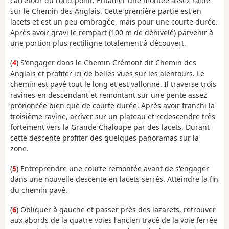
carrefour du rond-point. Entamer une montée assez raide
sur le Chemin des Anglais. Cette première partie est en
lacets et est un peu ombragée, mais pour une courte durée.
Après avoir gravi le rempart (100 m de dénivelé) parvenir à
une portion plus rectiligne totalement à découvert.
(
4
) S'engager dans le Chemin Crémont dit Chemin des
Anglais et profiter ici de belles vues sur les alentours. Le
chemin est pavé tout le long et est vallonné. Il traverse trois
ravines en descendant et remontant sur une pente assez
prononcée bien que de courte durée. Après avoir franchi la
troisième ravine, arriver sur un plateau et redescendre très
fortement vers la Grande Chaloupe par des lacets. Durant
cette descente profiter des quelques panoramas sur la
zone.
(
5
) Entreprendre une courte remontée avant de s'engager
dans une nouvelle descente en lacets serrés. Atteindre la fin
du chemin pavé.
(
6
) Obliquer à gauche et passer près des lazarets, retrouver
aux abords de la quatre voies l'ancien tracé de la voie ferrée