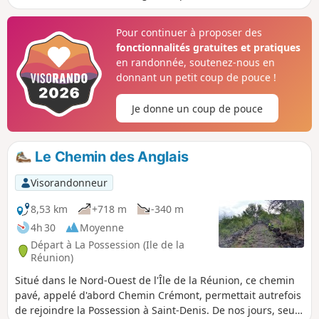
Près de la moitié de la randonnée se fera sur le Chemin des
Anglais, chemin pavé chargé d'histoire et qui offre de
Pour continuer à proposer des
beaux panoramas. Cet itinéraire passe par la Grande-
fonctionnalités gratuites et pratiques
Chaloupe et le Colorado. Cette sortie demande une certaine
en randonnée, soutenez-nous en
condition physique.
donnant un petit coup de pouce !
Je donne un coup de pouce
Le Chemin des Anglais
Visorandonneur
8,53 km
+718 m
-340 m
4h 30
Moyenne
Départ à La Possession (Ile de la
Réunion)
Situé dans le Nord-Ouest de l'Île de la Réunion, ce chemin
pavé, appelé d'abord Chemin Crémont, permettait autrefois
de rejoindre la Possession à Saint-Denis. De nos jours, seule