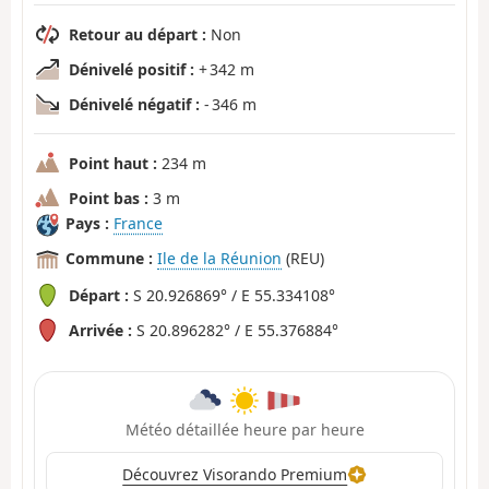
Retour au départ :
Non
Dénivelé positif :
+ 342 m
Dénivelé négatif :
- 346 m
Point haut :
234 m
Point bas :
3 m
Pays :
France
Commune :
Ile de la Réunion
(REU)
Départ :
S 20.926869° / E 55.334108°
Arrivée :
S 20.896282° / E 55.376884°
Météo détaillée heure par heure
Découvrez Visorando Premium