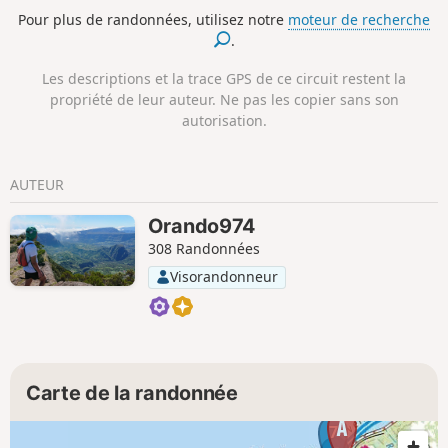
avant d'attaquer la rude montée vers Dos d’Âne, qui offre
Pour plus de randonnées, utilisez notre
moteur de recherche
des points de vue sympa sur la Rivière des Galets. La
.
descente par le haut du rempart est plus douce que la
montée et permet de rejoindre tranquillement la voiture.
Les descriptions et la trace GPS de ce circuit restent la
Voir & infos pratiques.
propriété de leur auteur. Ne pas les copier sans son
autorisation.
AUTEUR
Orando974
308 Randonnées
Visorandonneur
Carte de la randonnée
7