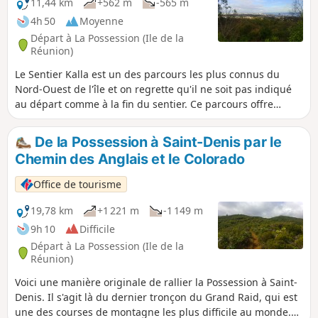
11,44 km
+562 m
-565 m
4h 50
Moyenne
Départ à La Possession (Ile de la
Réunion)
Le Sentier Kalla est un des parcours les plus connus du
Nord-Ouest de l'île et on regrette qu'il ne soit pas indiqué
au départ comme à la fin du sentier. Ce parcours offre
quelques beaux point de vue vers le Port. Sans être très
exigant, ce sentier comporte quelques portions pavées.
De la Possession à Saint-Denis par le
Beaucoup de personnes préfèrent faire l'aller-retour par le
Chemin des Anglais et le Colorado
sentier, mais il est possible de faire une boucle en passant
par les ruelles. Ne pas manquer, en fin de randonnée, la
Office de tourisme
Grotte Kalla.
19,78 km
+1 221 m
-1 149 m
9h 10
Difficile
Départ à La Possession (Ile de la
Réunion)
Voici une manière originale de rallier la Possession à Saint-
Denis. Il s'agit là du dernier tronçon du Grand Raid, qui est
une des courses de montagne les plus difficile au monde.