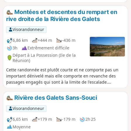
cette portion peut être praticable (à pied bien sûr). Il doit
son nom aux Anglais qui l'ont emprunté pour se rendre à
Montées et descentes du rempart en
Saint-Denis. Cet itinéraire nous fera passer par les lazarets
rive droite de la Rivière des Galets
et l'ancienne gare de la Grande Chaloupe, autres lieux
historiques de l’île. Outre cela, il offre de magnifiques
Visorandonneur
panoramas !
6,86 km
+444 m
-436 m
3h
Extrêmement difficile
Départ à La Possession (Ile de la
Réunion)
Cette randonnée est plutôt courte et ne comporte pas un
important dénivelé mais elle comporte en revanche des
passages engagés qui sont à la limite de l'escalade.
Certaines portions dominent le vide et il n'y a parfois que
quelques centimètres pour poser le pied. Ceux qui aiment
Rivière des Galets Sans-Souci
les sensations fortes aimeront cette randonnée hors du
commun qui offre des vues sympathiques sur la région.
Visorandonneur
6,65 km
+179 m
-179 m
2h 25
Moyenne