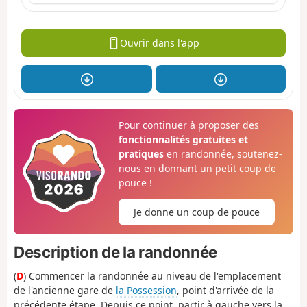
Ouvrir dans l'app
Pour continuer à proposer des
fonctionnalités gratuites et
pratiques
en randonnée, soutenez-
nous en donnant un petit coup de
pouce !
Je donne un coup de pouce
Description de la randonnée
(
D
) Commencer la randonnée au niveau de l'emplacement
de l'ancienne gare de
la Possession
, point d'arrivée de la
précédente étape. Depuis ce point, partir à gauche vers la