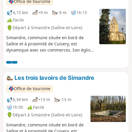
Office de tourisme
4,15 km
+9 m
-9 m
1h 15
Facile
Départ à Simandre (Saône-et-Loire)
Simandre, commune située en bord de
Saône et à proximité de Cuisery, est
dynamique avec ses commerces. Son église
romane, avec son toit recouvert de pierres
de lave, est inscrite à l’inventaire des
Bâtiments de France. La faune et la flore
sont également très présentes sur le
Les trois lavoirs de Simandre
secteur, notamment à la Lande des Bruyères,
secteur protégé.
Office de tourisme
6,34 km
+13 m
-13 m
1h 50
Facile
Départ à Simandre (Saône-et-Loire)
Simandre, commune située en bord de
Saône et à proximité de Cuisery, est