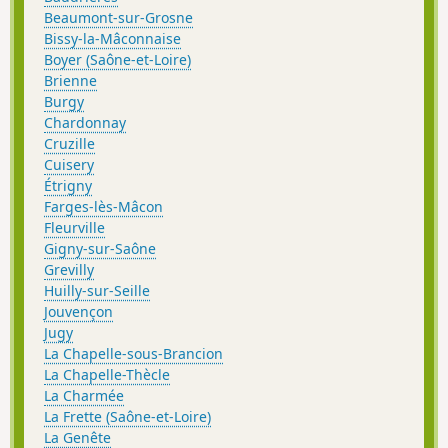
Beaumont-sur-Grosne
Bissy-la-Mâconnaise
Boyer (Saône-et-Loire)
Brienne
Burgy
Chardonnay
Cruzille
Cuisery
Étrigny
Farges-lès-Mâcon
Fleurville
Gigny-sur-Saône
Grevilly
Huilly-sur-Seille
Jouvençon
Jugy
La Chapelle-sous-Brancion
La Chapelle-Thècle
La Charmée
La Frette (Saône-et-Loire)
La Genête