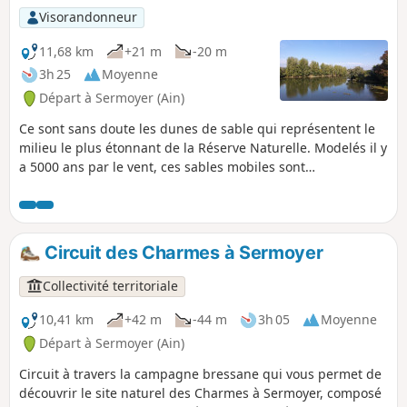
Visorandonneur
11,68 km
+21 m
-20 m
3h 25
Moyenne
Départ à Sermoyer (Ain)
Ce sont sans doute les dunes de sable qui représentent le
milieu le plus étonnant de la Réserve Naturelle. Modelés il y
a 5000 ans par le vent, ces sables mobiles sont
partiellement recouverts de mousses et de lichens. Seules
les espèces adaptées aux milieux arides arrivent à les
coloniser. À quelques mètres de ce milieu désertique,
s’étend sur 5 à 6 ha un terrain gorgé d’eau : c’est une
Circuit des Charmes à Sermoyer
tourbière boisée dont la présence à seulement 200 m
d’altitude est étonnante. Un troisième milieu très différent
Collectivité territoriale
s’observe non loin de là, c’est l’Étang Fouget, dont le marais
alentour prend la forme d’un labyrinthe végétal et attire de
10,41 km
+42 m
-44 m
3h 05
Moyenne
nombreux oiseaux.
Départ à Sermoyer (Ain)
Circuit à travers la campagne bressane qui vous permet de
découvrir le site naturel des Charmes à Sermoyer, composé