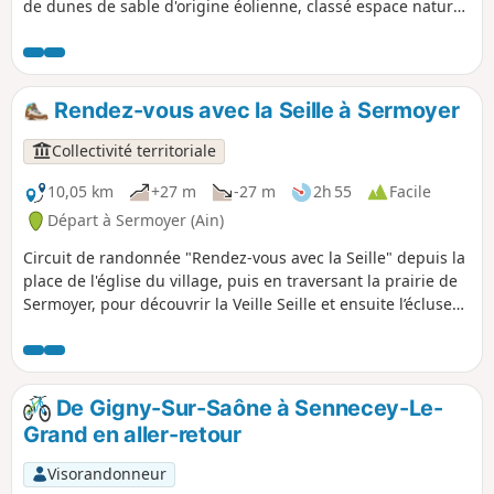
de dunes de sable d'origine éolienne, classé espace naturel
sensible. N'hésitez pas de découvrir l’église, le site naturel
des Charmes (dunes de sable), l’étang de Groizenière et le
bois. Ne manquez pas une petite halte au comptoir des
dunes pour vous restaurez ou vous désaltérez !
Rendez-vous avec la Seille à Sermoyer
Collectivité territoriale
10,05 km
+27 m
-27 m
2h 55
Facile
Départ à Sermoyer (Ain)
Circuit de randonnée "Rendez-vous avec la Seille" depuis la
place de l'église du village, puis en traversant la prairie de
Sermoyer, pour découvrir la Veille Seille et ensuite l’écluse
de la Truchère qui conduit au Bois de Maillance. Le Val de
Saône est le domaine de la prairie inondable qui s’étend à
perte de vue. Riche en espèces végétales, elle offre au fil
des saisons une succession de couleurs. Dès avril, après les
De Gigny-Sur-Saône à Sennecey-Le-
crues, le violet domine grâce à la floraison de la fritillaire
Grand en aller-retour
pintade, de la cardamine des prés, du lychnis fleur de
coucou. La Seille est une délicieuse voie d’eau, peu connue.
Visorandonneur
Elle serpente à travers les champs et les bosquets qui la