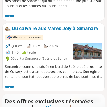
des bords de Saône et qui offre également une jolie vue sur
Tournus et les collines du Tournugeois.
Du calvaire aux Mares Joly à Simandre
Office de tourisme
5,68 km
+18 m
-18 m
1h 40
Facile
Départ à Simandre (Saône-et-Loire)
Simandre, commune située en bord de Saône et à proximité
de Cuisery, est dynamique avec ses commerces. Son église
romane et son toit recouvert de pierres de lave sont inscrits
à l’inventaire des Bâtiments de France. Vous pourrez
observer la faune et la flore notamment grâce à la présence
de l’eau tout au long du parcours.
Des offres exclusives réservées