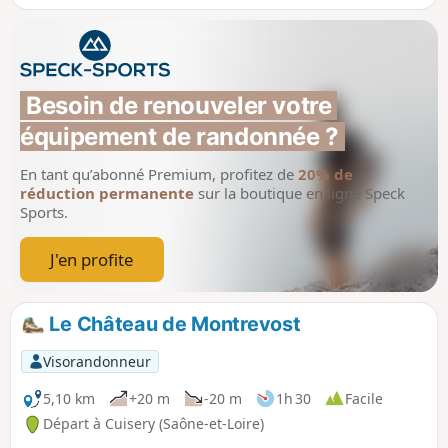
dans les champs.
Besoin de renouveler votre 
équipement de randonnée ?
En tant qu’abonné Premium, profitez de
20% de
réduction permanente
sur la boutique en ligne Speck
Sports.
J'en profite
Le Château de Montrevost
Visorandonneur
5,10 km
+20 m
-20 m
1h 30
Facile
Départ à Cuisery (Saône-et-Loire)