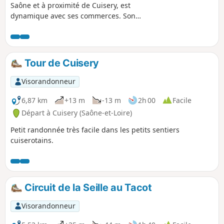
Saône et à proximité de Cuisery, est
dynamique avec ses commerces. Son
église romane et son toit recouvert de
pierres de lave sont inscrits à
l’inventaire des Bâtiments de France.
Vous pourrez observer la faune et la
Tour de Cuisery
flore notamment grâce à la présence de
l’eau tout au long des parcours.
Visorandonneur
6,87 km
+13 m
-13 m
2h 00
Facile
Départ à Cuisery (Saône-et-Loire)
Petit randonnée très facile dans les petits sentiers
cuiserotains.
Circuit de la Seille au Tacot
Visorandonneur