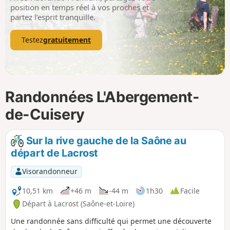
p
position en temps réel à vos proches et
partez l’esprit tranquille.
Testez
gratuitement
Randonnées L'Abergement-
de-Cuisery
Sur la rive gauche de la Saône au
départ de Lacrost
Visorandonneur
10,51 km
+46 m
-44 m
1h30
Facile
Départ à Lacrost (Saône-et-Loire)
Une randonnée sans difficulté qui permet une découverte