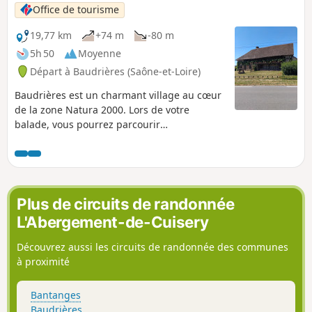
Office de tourisme
19,77 km
+74 m
-80 m
5h 50
Moyenne
Départ à Baudrières (Saône-et-Loire)
Baudrières est un charmant village au cœur
de la zone Natura 2000. Lors de votre
balade, vous pourrez parcourir
d'harmonieux paysages, composés de bois,
prés, ruisseaux et étangs et vous trouverez
plusieurs belles maisons bressanes dont la
"Maison Forte", au hameau de Tenarre. Vous
pourrez admirer l'église du XIe siècle, avec
Plus de circuits de randonnée
son clocher en pierre mais également faire
L'Abergement-de-Cuisery
une halte sur le site de la Verne, plan d'eau
aménagé pour la pêche et les loisirs.
Découvrez aussi les circuits de randonnée des communes
à proximité
Bantanges
Baudrières