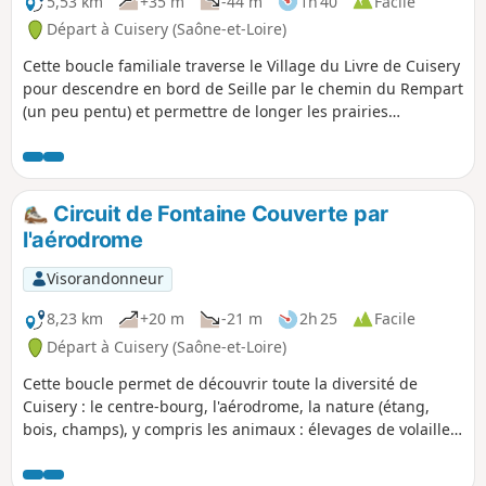
5,53 km
+35 m
-44 m
1h 40
Facile
Départ à Cuisery (Saône-et-Loire)
Cette boucle familiale traverse le Village du Livre de Cuisery
pour descendre en bord de Seille par le chemin du Rempart
(un peu pentu) et permettre de longer les prairies
bocagères pour terminer par les sous-bois de l'ancien
Chemin du Tacot, avant de revenir au centre-bourg du
village.
Circuit de Fontaine Couverte par
l'aérodrome
Visorandonneur
8,23 km
+20 m
-21 m
2h 25
Facile
Départ à Cuisery (Saône-et-Loire)
Cette boucle permet de découvrir toute la diversité de
Cuisery : le centre-bourg, l'aérodrome, la nature (étang,
bois, champs), y compris les animaux : élevages de volailles
de Bresse, chevaux dans les prés ou à l'école d'équitation,
oiseaux au bord de l'étang, et parfois, lièvres ou chevreuils