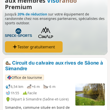
aux membres
Viso
rando
Premium
Jusqu’à
20% de réduction
sur votre équipement de
randonnée chez nos enseignes partenaires, spécialistes des
sports outdoor.
Tester gratuitement
Circuit du calvaire aux rives de Sâone à
Simandre
Office de tourisme
6,54 km
+6 m
-6 m
1h 55
Facile
Départ à Simandre (Saône-et-Loire)
Simandre, commune située en bord de