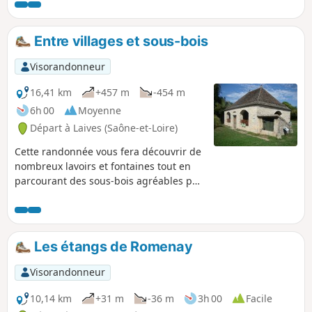
Entre villages et sous-bois
Visorandonneur
16,41 km
+457 m
-454 m
6h 00
Moyenne
Départ à Laives (Saône-et-Loire)
Cette randonnée vous fera découvrir de
nombreux lavoirs et fontaines tout en
parcourant des sous-bois agréables par
fortes chaleurs, avec un retour par le
Chemin des Moines. Amoureux des
belles pierres et bâtisses, vous devriez
être comblés. Après la randonnée, vous
Les étangs de Romenay
pourrez profiter des lacs de Laives ou de
la visite de L'Abbaye de la Ferté.
Visorandonneur
10,14 km
+31 m
-36 m
3h 00
Facile