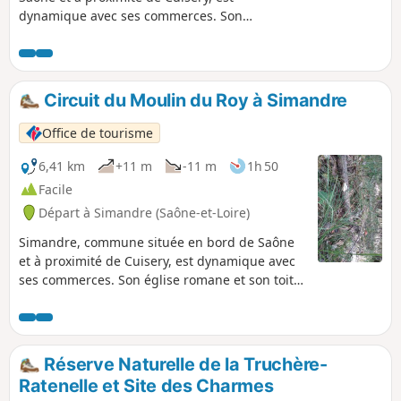
dynamique avec ses commerces. Son
église romane et son toit recouvert de
pierres de lave sont inscrits à
l’inventaire des Bâtiments de France.
Vous pourrez observer la faune et la
Circuit du Moulin du Roy à Simandre
flore grâce aux différentes mares qui
sont sur les parcours.
Office de tourisme
6,41 km
+11 m
-11 m
1h 50
Facile
Départ à Simandre (Saône-et-Loire)
Simandre, commune située en bord de Saône
et à proximité de Cuisery, est dynamique avec
ses commerces. Son église romane et son toit
recouvert de pierres de lave sont inscrits à
l’inventaire des Bâtiments de France. Vous
pourrez observer la faune et la flore grâce aux
différentes mares qui sont sur le parcours.
Réserve Naturelle de la Truchère-
Ratenelle et Site des Charmes