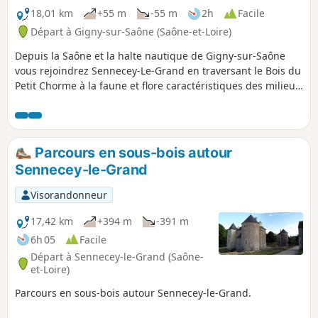
bordent sur lesquels sont élevés les célèbres poulets de
18,01 km
+55 m
-55 m
2h
Facile
Bresse. Les endroits pour amarrer y sont nombreux et
Départ à Gigny-sur-Saône (Saône-et-Loire)
plaisants... et souvent proches d'auberges au bord de l'eau.
Depuis la Saône et la halte nautique de Gigny-sur-Saône
La Vieille Seille correspond à un ancien lit de la Seille que
vous rejoindrez Sennecey-Le-Grand en traversant le Bois du
l’histoire à transformé en bras mort alimenté
Petit Chorme à la faune et flore caractéristiques des milieux
épisodiquement en période de crue.
naturels de lit de rivière... Après avoir traversé Sennecey-Le
Grand, et admiré l'église Romane de Saint-Julien, vous
arriverez au Parc de Ruffey : découverte de l'arboretum et
du verger conservatoire...
Parcours en sous-bois autour
Sennecey-le-Grand
Visorandonneur
17,42 km
+394 m
-391 m
6h 05
Facile
Départ à Sennecey-le-Grand (Saône-
et-Loire)
Parcours en sous-bois autour Sennecey-le-Grand.