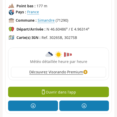
Point bas :
177 m
Pays :
France
Commune :
Simandre
(71290)
Départ/Arrivée :
N 46.60486° / E 4.96314°
Carte(s) IGN :
Ref. 3026SB, 3027SB
Météo détaillée heure par heure
Découvrez Visorando Premium
Ouvrir dans l'app