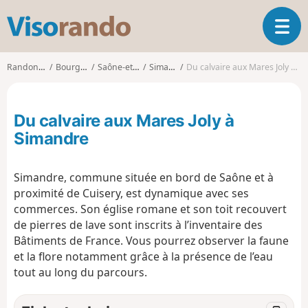
V
O
i
u
s
v
o
Randonnées
Bourgogne
Saône-et-Loire
Simandre
Du calvaire aux Mares Joly à Simandre
r
r
i
a
r
n
Du calvaire aux Mares Joly à
l
d
a
Simandre
o
n
a
Simandre, commune située en bord de Saône et à
v
i
proximité de Cuisery, est dynamique avec ses
g
commerces. Son église romane et son toit recouvert
a
de pierres de lave sont inscrits à l’inventaire des
t
Bâtiments de France. Vous pourrez observer la faune
i
et la flore notamment grâce à la présence de l’eau
o
tout au long du parcours.
n