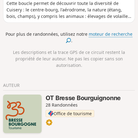
Cette boucle permet de découvrir toute la diversité de
Cuisery : le centre-bourg, l'aérodrome, la nature (étang,
bois, champs), y compris les animaux : élevages de volailles
de Bresse, chevaux dans les prés ou à l'école d'équitation,
oiseaux au bord de l'étang, et parfois, lièvres ou chevreuils
Pour plus de randonnées, utilisez notre
moteur de recherche
dans les champs.
.
Les descriptions et la trace GPS de ce circuit restent la
propriété de leur auteur. Ne pas les copier sans son
autorisation.
AUTEUR
OT Bresse Bourguignonne
28 Randonnées
Office de tourisme