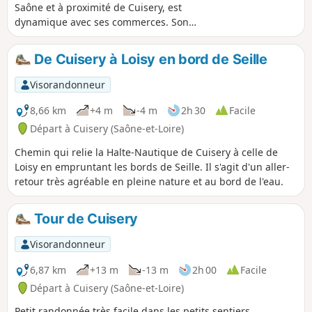
Saône et à proximité de Cuisery, est
dynamique avec ses commerces. Son
église romane et son toit recouvert de
pierres de lave sont inscrits à
De Cuisery à Loisy en bord de Seille
l’inventaire des Bâtiments de France.
Vous pourrez observer la faune et la
Visorandonneur
flore grâce aux différentes mares qui
sont sur les parcours.
8,66 km
+4 m
-4 m
2h 30
Facile
Départ à Cuisery (Saône-et-Loire)
Chemin qui relie la Halte-Nautique de Cuisery à celle de
Loisy en empruntant les bords de Seille. Il s'agit d'un aller-
retour très agréable en pleine nature et au bord de l'eau.
Tour de Cuisery
Visorandonneur
6,87 km
+13 m
-13 m
2h 00
Facile
Départ à Cuisery (Saône-et-Loire)
Petit randonnée très facile dans les petits sentiers