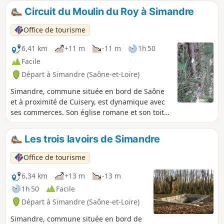
Circuit du Moulin du Roy à Simandre
Office de tourisme
6,41 km
+11 m
-11 m
1h 50
Facile
Départ à Simandre (Saône-et-Loire)
Simandre, commune située en bord de Saône
et à proximité de Cuisery, est dynamique avec
ses commerces. Son église romane et son toit
recouvert de pierres de lave sont inscrits à
l’inventaire des Bâtiments de France. Vous
Les trois lavoirs de Simandre
pourrez observer la faune et la flore grâce aux
différentes mares qui sont sur le parcours.
Office de tourisme
6,34 km
+13 m
-13 m
1h 50
Facile
Départ à Simandre (Saône-et-Loire)
Simandre, commune située en bord de