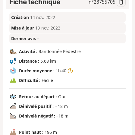
Fiche technique
n°
28755705
Création
14 nov. 2022
Mise à jour
19 nov. 2022
Dernier avis
–
Activité :
Randonnée Pédestre
Distance :
5,68 km
Durée moyenne :
1h 40
Difficulté :
Facile
Retour au départ :
Oui
Dénivelé positif :
+ 18 m
Dénivelé négatif :
- 18 m
Point haut :
196 m