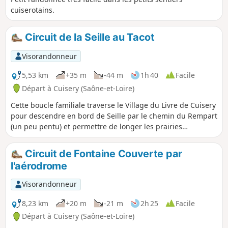
cuiserotains.
Circuit de la Seille au Tacot
Visorandonneur
5,53 km
+35 m
-44 m
1h 40
Facile
Départ à Cuisery (Saône-et-Loire)
Cette boucle familiale traverse le Village du Livre de Cuisery
pour descendre en bord de Seille par le chemin du Rempart
(un peu pentu) et permettre de longer les prairies
bocagères pour terminer par les sous-bois de l'ancien
Chemin du Tacot, avant de revenir au centre-bourg du
Circuit de Fontaine Couverte par
village.
l'aérodrome
Visorandonneur
8,23 km
+20 m
-21 m
2h 25
Facile
Départ à Cuisery (Saône-et-Loire)