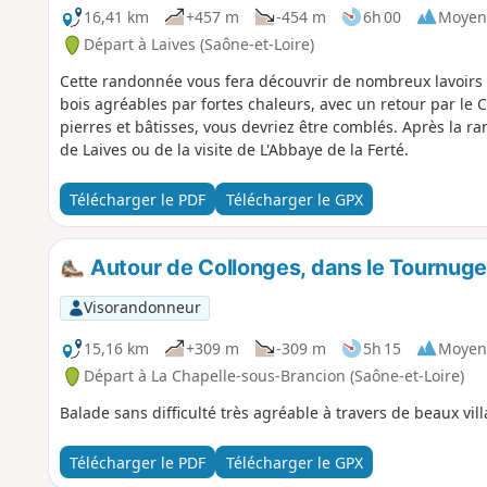
16,41 km
+457 m
-454 m
6h 00
Moyen
Départ à Laives (Saône-et-Loire)
Cette randonnée vous fera découvrir de nombreux lavoirs 
bois agréables par fortes chaleurs, avec un retour par l
pierres et bâtisses, vous devriez être comblés. Après la r
de Laives ou de la visite de L'Abbaye de la Ferté.
Télécharger le PDF
Télécharger le GPX
Autour de Collonges, dans le Tournuge
Visorandonneur
15,16 km
+309 m
-309 m
5h 15
Moyen
Départ à La Chapelle-sous-Brancion (Saône-et-Loire)
Balade sans difficulté très agréable à travers de beaux vil
Télécharger le PDF
Télécharger le GPX