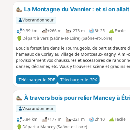
La Montagne du Vannier : et si on allait 
Visorandonneur
9,39 km
+266 m
-273 m
3h 25
Facile
Départ à Vers (Saône-et-Loire) (Saône-et-Loire)
Boucle forestière dans le Tournugeois, de part et d'autre d'
hameaux de Corlay au village de Montceaux-Ragny. À mi-c
provisoirement vos chaussures et accessoires de randonné
danser, déclamer, etc. Vous y trouverez scène et gradins e
Télécharger le PDF
Télécharger le GPX
À travers bois pour relier Mancey à É
Visorandonneur
5,84 km
+177 m
-221 m
2h 10
Facile
Départ à Mancey (Saône-et-Loire)