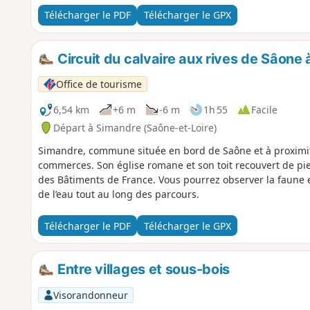
Télécharger le PDF
Télécharger le GPX
Circuit du calvaire aux rives de Sâone
Office de tourisme
6,54 km
+6 m
-6 m
1h 55
Facile
Départ à Simandre (Saône-et-Loire)
Simandre, commune située en bord de Saône et à proximit
commerces. Son église romane et son toit recouvert de pierr
des Bâtiments de France. Vous pourrez observer la faune 
de l’eau tout au long des parcours.
Télécharger le PDF
Télécharger le GPX
Entre villages et sous-bois
Visorandonneur