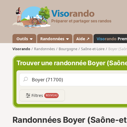
V
i
s
o
r
a
Outils
Randonnées
Aide ↗
Viso
rando
Pre
n
Visorando
Randonnées
Bourgogne
Saône-et-Loire
Boyer (Saôn
d
o
Trouver une randonnée Boyer (Saône
Filtres
NOUVEAU
Randonnées Boyer (Saône-et