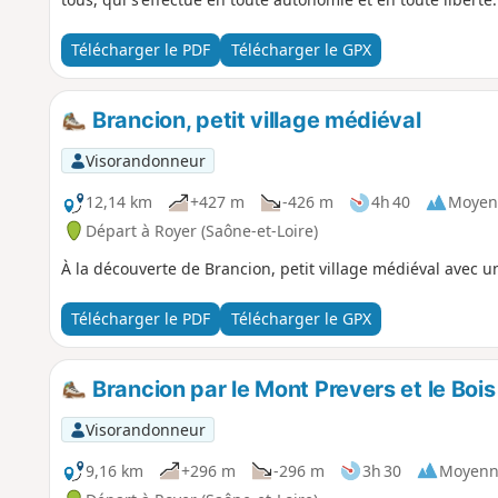
Télécharger le PDF
Télécharger le GPX
Brancion, petit village médiéval
Visorandonneur
12,14 km
+427 m
-426 m
4h 40
Moyen
Départ à Royer (Saône-et-Loire)
À la découverte de Brancion, petit village médiéval avec u
Télécharger le PDF
Télécharger le GPX
Brancion par le Mont Prevers et le Boi
Visorandonneur
9,16 km
+296 m
-296 m
3h 30
Moyenn