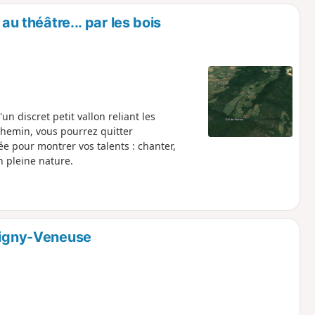
o
a
au théâtre... par les bois
i
m
p
un discret petit vallon reliant les
hemin, vous pourrez quitter
e pour montrer vos talents : chanter,
n pleine nature.
trigny-Veneuse