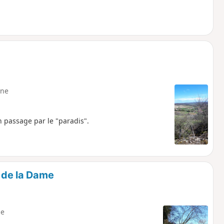
ne
n passage par le "paradis".
s de la Dame
e