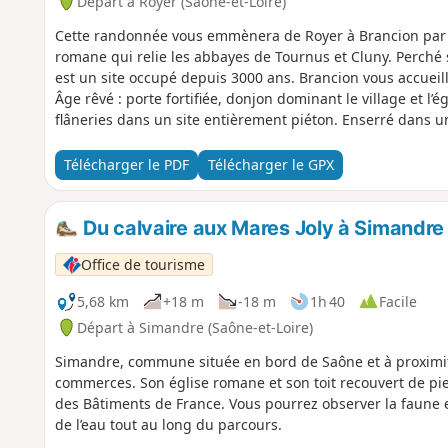
Départ à Royer (Saône-et-Loire)
Cette randonnée vous emmènera de Royer à Brancion par 
romane qui relie les abbayes de Tournus et Cluny. Perché 
est un site occupé depuis 3000 ans. Brancion vous accuei
Âge rêvé : porte fortifiée, donjon dominant le village et l
flâneries dans un site entièrement piéton. Enserré dans un
temps semble s’être arrêté.
Télécharger le PDF
Télécharger le GPX
Du calvaire aux Mares Joly à Simandre
Office de tourisme
5,68 km
+18 m
-18 m
1h 40
Facile
Départ à Simandre (Saône-et-Loire)
Simandre, commune située en bord de Saône et à proximit
commerces. Son église romane et son toit recouvert de pierr
des Bâtiments de France. Vous pourrez observer la faune 
de l’eau tout au long du parcours.