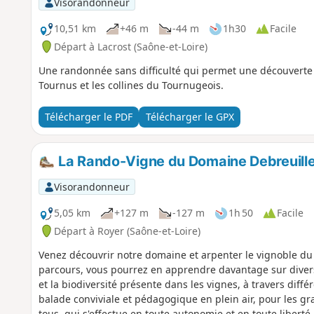
Visorandonneur
10,51 km
+46 m
-44 m
1h30
Facile
Départ à Lacrost (Saône-et-Loire)
Une randonnée sans difficulté qui permet une découverte 
Tournus et les collines du Tournugeois.
Télécharger le PDF
Télécharger le GPX
La Rando-Vigne du Domaine Debreuill
Visorandonneur
5,05 km
+127 m
-127 m
1h 50
Facile
Départ à Royer (Saône-et-Loire)
Venez découvrir notre domaine et arpenter le vignoble du
parcours, vous pourrez en apprendre davantage sur divers 
et la biodiversité présente dans les vignes, à travers diffé
balade conviviale et pédagogique en plein air, pour les gran
tous, qui s'effectue en toute autonomie et en toute liberté.