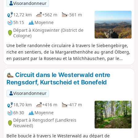
bois en passant devant un chêne légendaire jusqu'à
Visorandonneur
Peterslahr. On visite le monastère d'Ehrenstein, on traverse
la Wied, on passe par la Metteshahner Schweiz, on arrive
12,72 km
+562 m
-561 m
au Bertenauer Kopf et enfin à Neustadt.
5h 15
Moyenne
Départ à Königswinter (District de
Cologne)
Une belle randonnée circulaire à travers le Siebengebirge,
riche en sentiers, de la Margarethenhöhe au grand Ölberg,
en passant par la Rosenau et la Milchhäuschen, par le
Schellenberg et le Geisberg, en passant par Jungfernhard,
par l'Erpelntalskopf jusqu'à la Löwenburg et de nouveau à
Circuit dans le Westerwald entre
la Margarethenhöhe. Un must pour les randonneurs qui
Rengsdorf, Kurtscheid et Bonefeld
aiment les grandes forêts et les vues lointaines.
Visorandonneur
18,70 km
+416 m
-417 m
6h 30
Moyenne
Départ à Rengsdorf (Landkreis
Neuwied)
Belle boucle à travers le Westerwald au départ de