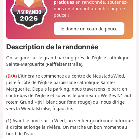
pratiques
en randonnée, soutenez-
nous en donnant un petit coup de
pouce !
Je donne un coup de pouce
Description de la randonnée
On se gare sur le grand parking près de l'église catholique
Sainte-Marguerite (Raiffeisenstraße).
(
D/A
) L'itinéraire commence au centre de Neustadt/Wied,
juste à côté de l'église paroissiale catholique Sainte-
Marguerite. Depuis le parking, nous traversons le parc en
contrebas de l'église et suivons le panneau « Weißes N1 auf
rotem Grund » (N1 blanc sur fond rouge) qui nous dirige
vers la Wiedtalstraße, à gauche.
(
1
) Avant le pont sur la Wied, un sentier goudronné bifurque
à droite et longe la rivière. On marche un bon moment au
bord de l'eau.