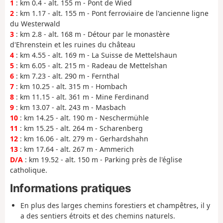
1
: km 0.4 - alt. 155 m - Pont de Wied
2
: km 1.17 - alt. 155 m - Pont ferroviaire de l'ancienne ligne
du Westerwald
3
: km 2.8 - alt. 168 m - Détour par le monastère
d'Ehrenstein et les ruines du château
4
: km 4.55 - alt. 169 m - La Suisse de Mettelshaun
5
: km 6.05 - alt. 215 m - Radeau de Mettelshan
6
: km 7.23 - alt. 290 m - Fernthal
7
: km 10.25 - alt. 315 m - Hombach
8
: km 11.15 - alt. 361 m - Mine Ferdinand
9
: km 13.07 - alt. 243 m - Masbach
10
: km 14.25 - alt. 190 m - Neschermühle
11
: km 15.25 - alt. 264 m - Scharenberg
12
: km 16.06 - alt. 279 m - Gerhardshahn
13
: km 17.64 - alt. 267 m - Ammerich
D/A
: km 19.52 - alt. 150 m - Parking près de l'église
catholique.
Informations pratiques
En plus des larges chemins forestiers et champêtres, il y
a des sentiers étroits et des chemins naturels.