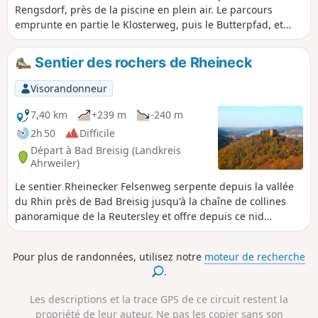
Rengsdorf, près de la piscine en plein air. Le parcours
emprunte en partie le Klosterweg, puis le Butterpfad, et
passe devant la tour panoramique de Kurtscheid. De larges
chemins forestiers alternent avec des sentiers étroits.
Sentier des rochers de Rheineck
Visorandonneur
7,40 km
+239 m
-240 m
2h 50
Difficile
Départ à Bad Breisig (Landkreis
Ahrweiler)
Le sentier Rheinecker Felsenweg serpente depuis la vallée
du Rhin près de Bad Breisig jusqu'à la chaîne de collines
panoramique de la Reutersley et offre depuis ce nid
rocheux exposé une vue panoramique de rêve sur la vallée
du Rhin moyen. Des formations rocheuses de schiste et de
Pour plus de randonnées, utilisez notre
moteur de recherche
basalte, toutes d'origine volcanique, une frontière
.
historique et des ruines médiévales garantissent en plus
une randonnée riche en découvertes. Des sentiers naturels,
Les descriptions et la trace GPS de ce circuit restent la
de larges chemins forestiers et des chemins asphaltés dans
propriété de leur auteur. Ne pas les copier sans son