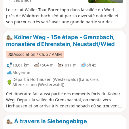
Neuwied)
Le circuit Wäller-Tour Bärenkopp dans la vallée du Wied
près de Waldbreitbach séduit par sa diversité naturelle et
son parcours très varié avec une grande partie sur des
sentiers. Alors que la première partie de l'itinéraire traverse
principalement une forêt clairsemée, la deuxième partie
Kölner Weg - 15e étape - Grenzbach,
mène à travers les hauteurs panoramiques du Westerwald.
monastère d'Ehrenstein, Neustadt/Wied
L'itinéraire est également intéressant d'un point de vue
historique. Les vues panoramiques depuis le rocher du
Association / Club / AMM
Bärenkopp sont le clou du circuit.
18,61 km
+504 m
-611 m
6h 45
Moyenne
Départ à Horhausen (Westerwald) (Landkreis
Altenkirchen (Westerwald))
Cet itinéraire fait aussi partie des moments forts du Kölner
Weg. Depuis la vallée du Grenzbachtal, on monte vers
Horhausen et on arrive à Niedersteinebach où se trouvent
deux anciennes mines, l'Otto-Stollen et la Friedrich-
Wilhelm-Grube. Plus tard, au-dessus de Niedersteinebach,
À travers le Siebengebirge
on arrive à un super point de vue et on marche à travers les