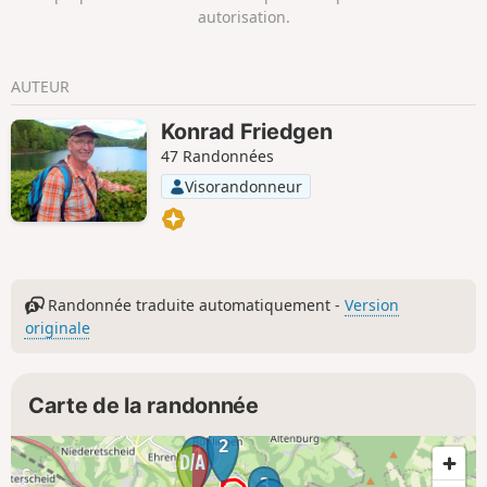
les localités font partie du profil du parcours.
autorisation.
AUTEUR
Konrad Friedgen
47 Randonnées
Visorandonneur
Randonnée traduite automatiquement -
Version
originale
Carte de la randonnée
2
1
3