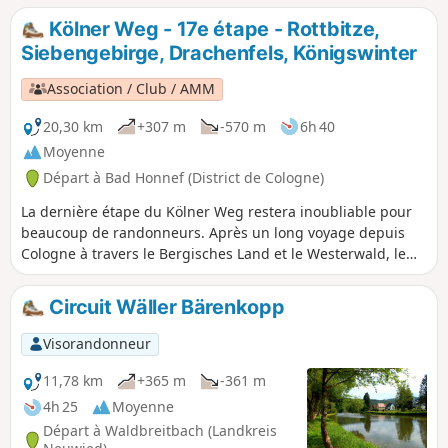
Kölner Weg - 17e étape - Rottbitze,
Siebengebirge, Drachenfels, Königswinter
Association / Club / AMM
20,30 km
+307 m
-570 m
6h 40
Moyenne
Départ à Bad Honnef (District de Cologne)
La dernière étape du Kölner Weg restera inoubliable pour
beaucoup de randonneurs. Après un long voyage depuis
Cologne à travers le Bergisches Land et le Westerwald, le
Kölner Weg mène au Himmerich, qui nous offre des vues
magnifiques. Ensuite, le chemin approche de ses dernières
Circuit Wäller Bärenkopp
étapes, qui sont peut-être les plus belles. On parcourt de
superbes sentiers forestiers à travers le Siebengebirge et
Visorandonneur
on peut faire un détour par le Löwenburg. Pour finir, on
visite le Drachenfels et on marche à travers la célèbre vallée
11,78 km
+365 m
-361 m
des rossignols jusqu'à Königswinter.
4h 25
Moyenne
Départ à Waldbreitbach (Landkreis