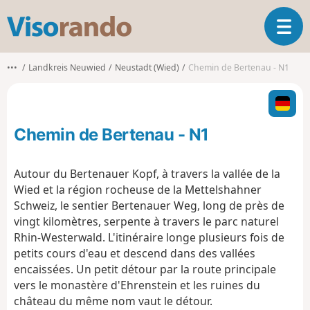
V
O
i
u
s
v
o
•••
Landkreis Neuwied
Neustadt (Wied)
Chemin de Bertenau - N1
r
r
i
a
r
n
l
d
Chemin de Bertenau - N1
a
o
n
a
Autour du Bertenauer Kopf, à travers la vallée de la
v
Wied et la région rocheuse de la Mettelshahner
i
Schweiz, le sentier Bertenauer Weg, long de près de
g
vingt kilomètres, serpente à travers le parc naturel
a
t
Rhin-Westerwald. L'itinéraire longe plusieurs fois de
i
petits cours d'eau et descend dans des vallées
o
encaissées. Un petit détour par la route principale
n
vers le monastère d'Ehrenstein et les ruines du
château du même nom vaut le détour.