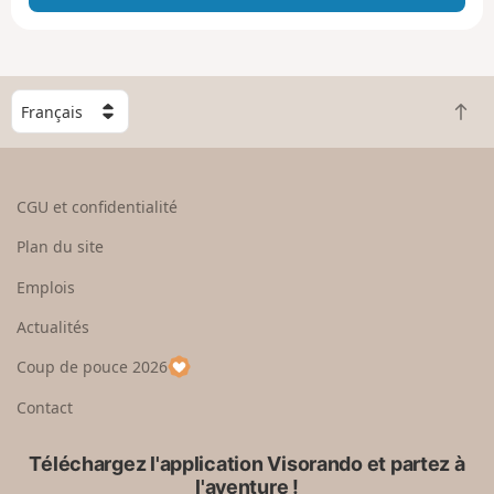
e
e
n
g
C
r
R
h
a
e
o
n
t
i
d
o
s
CGU et confidentialité
u
i
r
s
Plan du site
e
s
n
e
Emplois
h
z
Actualités
a
u
u
n
Coup de pouce 2026
t
p
a
Contact
y
s
Téléchargez l'application Visorando et partez à
l'aventure !