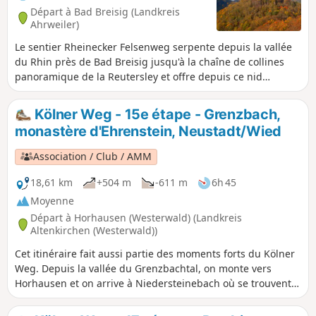
Départ à Bad Breisig (Landkreis
Ahrweiler)
Le sentier Rheinecker Felsenweg serpente depuis la vallée
du Rhin près de Bad Breisig jusqu'à la chaîne de collines
panoramique de la Reutersley et offre depuis ce nid
rocheux exposé une vue panoramique de rêve sur la vallée
du Rhin moyen. Des formations rocheuses de schiste et de
Kölner Weg - 15e étape - Grenzbach,
basalte, toutes d'origine volcanique, une frontière
monastère d'Ehrenstein, Neustadt/Wied
historique et des ruines médiévales garantissent en plus
une randonnée riche en découvertes. Des sentiers naturels,
Association / Club / AMM
de larges chemins forestiers et des chemins asphaltés dans
les localités font partie du profil du parcours.
18,61 km
+504 m
-611 m
6h 45
Moyenne
Départ à Horhausen (Westerwald) (Landkreis
Altenkirchen (Westerwald))
Cet itinéraire fait aussi partie des moments forts du Kölner
Weg. Depuis la vallée du Grenzbachtal, on monte vers
Horhausen et on arrive à Niedersteinebach où se trouvent
deux anciennes mines, l'Otto-Stollen et la Friedrich-
Wilhelm-Grube. Plus tard, au-dessus de Niedersteinebach,