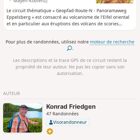
Mayen-Koblenz)
Le circuit thématique « Geopfad-Route-N - Panoramaweg
Eppelsberg » est consacré au volcanisme de l'Eifel oriental
et en particulier aux éruptions des volcans de scories
Eppelsberg, Heidekopf, Roter Berg et Krufter Ofen, qui ont
été actifs il y a environ 230 000 ans. Tout un tas de
Pour plus de randonnées, utilisez notre
moteur de recherche
panneaux informatifs intéressants nous accompagnent sur
.
le sentier géologique, qui traverse cette partie de la Pellenz
sur de larges chemins forestiers, mais aussi sur des
Les descriptions et la trace GPS de ce circuit restent la
sentiers escarpés et jonchés de racines.
propriété de leur auteur. Ne pas les copier sans son
autorisation.
AUTEUR
Konrad Friedgen
47 Randonnées
Visorandonneur