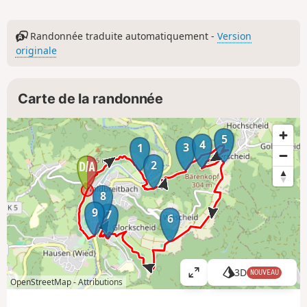
Randonnée traduite automatiquement -
Version
originale
Carte de la randonnée
5
4
3
1
2
8
9
7
6
3D
NOUVEAU
A
OpenStreetMap -
Attributions
ff