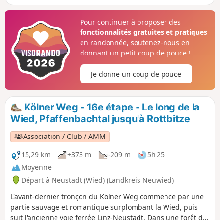
à travers le parc naturel Rhin-Westerwald. L'itinéraire longe
plusieurs fois de petits cours d'eau et descend dans des
Pour continuer à proposer des
vallées encaissées. Un petit détour par la route principale
fonctionnalités gratuites et pratiques
vers le monastère d'Ehrenstein et les ruines du château du
en randonnée, soutenez-nous en
même nom vaut le détour.
donnant un petit coup de pouce !
Je donne un coup de pouce
Kölner Weg - 16e étape - Le long de la
Wied, Pfaffenbachtal jusqu'à Rottbitze
Association / Club / AMM
15,29 km
+373 m
-209 m
5h 25
Moyenne
Départ à Neustadt (Wied) (Landkreis Neuwied)
L'avant-dernier tronçon du Kölner Weg commence par une
partie sauvage et romantique surplombant la Wied, puis
suit l'ancienne voie ferrée Linz-Neustadt. Dans une forêt de