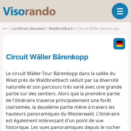
V
O
i
u
s
v
o
•••
Landkreis Neuwied
Waldbreitbach
Circuit Wäller Bärenkopp
r
r
i
a
r
n
l
d
Circuit Wäller Bärenkopp
a
o
n
a
Le circuit Wäller-Tour Bärenkopp dans la vallée du
v
Wied près de Waldbreitbach séduit par sa diversité
i
naturelle et son parcours très varié avec une grande
g
partie sur des sentiers. Alors que la première partie
a
t
de l'itinéraire traverse principalement une forêt
i
clairsemée, la deuxième partie mène à travers les
o
hauteurs panoramiques du Westerwald. L'itinéraire
n
est également intéressant d'un point de vue
historique. Les vues panoramiques depuis le rocher