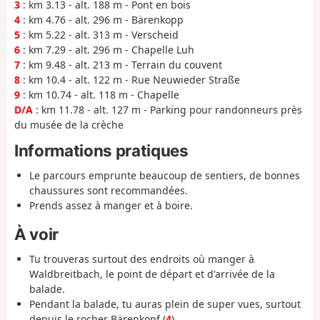
3
: km 3.13 - alt. 188 m - Pont en bois
4
: km 4.76 - alt. 296 m - Bärenkopp
5
: km 5.22 - alt. 313 m - Verscheid
6
: km 7.29 - alt. 296 m - Chapelle Luh
7
: km 9.48 - alt. 213 m - Terrain du couvent
8
: km 10.4 - alt. 122 m - Rue Neuwieder Straße
9
: km 10.74 - alt. 118 m - Chapelle
D/A
: km 11.78 - alt. 127 m - Parking pour randonneurs près
du musée de la crèche
Informations pratiques
Le parcours emprunte beaucoup de sentiers, de bonnes
chaussures sont recommandées.
Prends assez à manger et à boire.
À voir
Tu trouveras surtout des endroits où manger à
Waldbreitbach, le point de départ et d'arrivée de la
balade.
Pendant la balade, tu auras plein de super vues, surtout
depuis le rocher Bärenkopf (
4
).