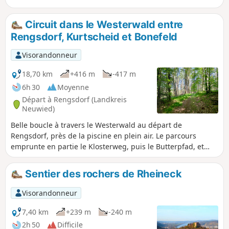
feuillus, on monte jusqu'à Rüddel, où on peut profiter d'une
belle vue. Plus tard, on descend en pente raide vers
Circuit dans le Westerwald entre
Hammerhof et continue à travers la vallée du Pfaffenbach.
Rengsdorf, Kurtscheid et Bonefeld
En longeant le Windhagenerbach, on arrive à Windhagen
avec sa belle église Saint-Barthélemy. La balade se termine
Visorandonneur
à Rottbitze.
18,70 km
+416 m
-417 m
6h 30
Moyenne
Départ à Rengsdorf (Landkreis
Neuwied)
Belle boucle à travers le Westerwald au départ de
Rengsdorf, près de la piscine en plein air. Le parcours
emprunte en partie le Klosterweg, puis le Butterpfad, et
passe devant la tour panoramique de Kurtscheid. De larges
chemins forestiers alternent avec des sentiers étroits.
Sentier des rochers de Rheineck
Visorandonneur
7,40 km
+239 m
-240 m
2h 50
Difficile