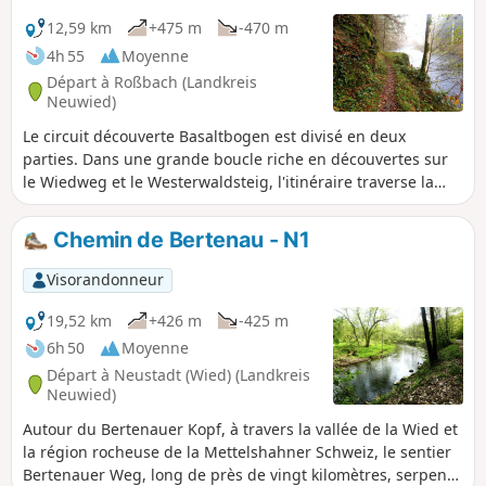
12,59 km
+475 m
-470 m
4h 55
Moyenne
Départ à Roßbach (Landkreis
Neuwied)
Le circuit découverte Basaltbogen est divisé en deux
parties. Dans une grande boucle riche en découvertes sur
le Wiedweg et le Westerwaldsteig, l'itinéraire traverse la
vallée de la Wied et les montagnes du Wied. Une autre
petite boucle mène de la vallée du Masbach au cône
Chemin de Bertenau - N1
volcanique du Rossbacher Häubchen, qui offre une vue
imprenable. Le point culminant de la randonnée est
Visorandonneur
l'ascension du Rossbacher Häubchen, visible de loin, qui
offre une vue imprenable sur cette partie du Westerwald.
19,52 km
+426 m
-425 m
6h 50
Moyenne
Départ à Neustadt (Wied) (Landkreis
Neuwied)
Autour du Bertenauer Kopf, à travers la vallée de la Wied et
la région rocheuse de la Mettelshahner Schweiz, le sentier
Bertenauer Weg, long de près de vingt kilomètres, serpente