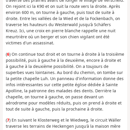
traverse des prairies avant de longer le village de Verscheid.
On rejoint ici la K90 et on suit la route vers la droite. Après
environ 600 m, on tourne à gauche, puis tout de suite à
droite. Entre les vallées de la Wied et de la Fockenbach, on
traverse les hauteurs du Westerwald jusqu'à Schäfers
Kreuz. Ici, une croix en pierre blanche rappelle une nuit
meurtrière où un berger et son chien vigilant ont été
victimes d'un assassinat.
(
6
) On continue tout droit et on tourne à droite à la troisième
possibilité, puis à gauche à la deuxième, encore à droite et
à gauche à la deuxième possibilité. On a toujours de
superbes vues lointaines. Au bord du chemin, on tombe sur
la petite chapelle Luh. Un panneau d'information donne des
infos intéressantes sur cette petite église dédiée à Sainte
Apolline, la patronne des malades des dents. Derrière la
chapelle, on tourne à gauche, on passe devant un
aérodrome pour modèles réduits, puis on prend à droite et
tout de suite à gauche, puis la prochaine à droite.
(
7
) En suivant le Klosterweg et le Wiedweg, le circuit Wäller
traverse les terrains de Heckengen jusqu'à la maison mère