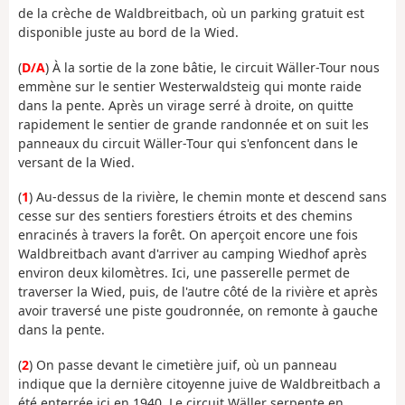
de la crèche de Waldbreitbach, où un parking gratuit est
disponible juste au bord de la Wied.
(
D/A
) À la sortie de la zone bâtie, le circuit Wäller-Tour nous
emmène sur le sentier Westerwaldsteig qui monte raide
dans la pente. Après un virage serré à droite, on quitte
rapidement le sentier de grande randonnée et on suit les
panneaux du circuit Wäller-Tour qui s'enfoncent dans le
versant de la Wied.
(
1
) Au-dessus de la rivière, le chemin monte et descend sans
cesse sur des sentiers forestiers étroits et des chemins
enracinés à travers la forêt. On aperçoit encore une fois
Waldbreitbach avant d'arriver au camping Wiedhof après
environ deux kilomètres. Ici, une passerelle permet de
traverser la Wied, puis, de l'autre côté de la rivière et après
avoir traversé une piste goudronnée, on remonte à gauche
dans la pente.
(
2
) On passe devant le cimetière juif, où un panneau
indique que la dernière citoyenne juive de Waldbreitbach a
été enterrée ici en 1940. Le circuit Wäller serpente en