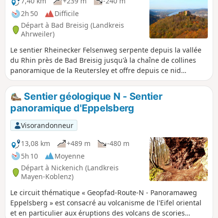
à Rottbitze.
7,40 km
+239 m
-240 m
2h 50
Difficile
Départ à Bad Breisig (Landkreis
Ahrweiler)
Le sentier Rheinecker Felsenweg serpente depuis la vallée
du Rhin près de Bad Breisig jusqu'à la chaîne de collines
panoramique de la Reutersley et offre depuis ce nid
rocheux exposé une vue panoramique de rêve sur la vallée
du Rhin moyen. Des formations rocheuses de schiste et de
Sentier géologique N - Sentier
basalte, toutes d'origine volcanique, une frontière
panoramique d'Eppelsberg
historique et des ruines médiévales garantissent en plus
une randonnée riche en découvertes. Des sentiers naturels,
Visorandonneur
de larges chemins forestiers et des chemins asphaltés dans
les localités font partie du profil du parcours.
13,08 km
+489 m
-480 m
5h 10
Moyenne
Départ à Nickenich (Landkreis
Mayen-Koblenz)
Le circuit thématique « Geopfad-Route-N - Panoramaweg
Eppelsberg » est consacré au volcanisme de l'Eifel oriental
et en particulier aux éruptions des volcans de scories