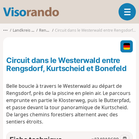
V
O
i
u
s
v
o
•••
Landkreis Neuwied
Rengsdorf
Circuit dans le Westerwald entre Rengsdorf, Kurtscheid et Bonefeld
r
r
i
a
r
n
l
d
Circuit dans le Westerwald entre
a
o
n
Rengsdorf, Kurtscheid et Bonefeld
a
v
Belle boucle à travers le Westerwald au départ de
i
Rengsdorf, près de la piscine en plein air. Le parcours
g
a
emprunte en partie le Klosterweg, puis le Butterpfad,
t
et passe devant la tour panoramique de Kurtscheid.
i
De larges chemins forestiers alternent avec des
o
sentiers étroits.
n