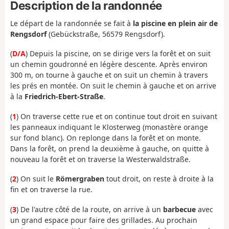
Description de la randonnée
Le départ de la randonnée se fait à
la piscine en plein air de
Rengsdorf
(Gebückstraße, 56579 Rengsdorf).
(
D/A
) Depuis la piscine, on se dirige vers la forêt et on suit
un chemin goudronné en légère descente. Après environ
300 m, on tourne à gauche et on suit un chemin à travers
les prés en montée. On suit le chemin à gauche et on arrive
à la
Friedrich-Ebert-Straße
.
(
1
) On traverse cette rue et on continue tout droit en suivant
les panneaux indiquant le Klosterweg (monastère orange
sur fond blanc). On replonge dans la forêt et on monte.
Dans la forêt, on prend la deuxième à gauche, on quitte à
nouveau la forêt et on traverse la Westerwaldstraße.
(
2
) On suit le
Römergraben
tout droit, on reste à droite à la
fin et on traverse la rue.
(
3
) De l'autre côté de la route, on arrive à un
barbecue
avec
un grand espace pour faire des grillades. Au prochain