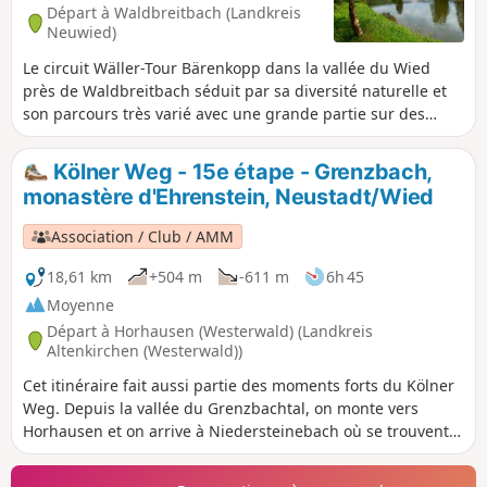
Départ à Waldbreitbach (Landkreis
Neuwied)
Le circuit Wäller-Tour Bärenkopp dans la vallée du Wied
près de Waldbreitbach séduit par sa diversité naturelle et
son parcours très varié avec une grande partie sur des
sentiers. Alors que la première partie de l'itinéraire traverse
principalement une forêt clairsemée, la deuxième partie
Kölner Weg - 15e étape - Grenzbach,
mène à travers les hauteurs panoramiques du Westerwald.
monastère d'Ehrenstein, Neustadt/Wied
L'itinéraire est également intéressant d'un point de vue
historique. Les vues panoramiques depuis le rocher du
Association / Club / AMM
Bärenkopp sont le clou du circuit.
18,61 km
+504 m
-611 m
6h 45
Moyenne
Départ à Horhausen (Westerwald) (Landkreis
Altenkirchen (Westerwald))
Cet itinéraire fait aussi partie des moments forts du Kölner
Weg. Depuis la vallée du Grenzbachtal, on monte vers
Horhausen et on arrive à Niedersteinebach où se trouvent
deux anciennes mines, l'Otto-Stollen et la Friedrich-
Wilhelm-Grube. Plus tard, au-dessus de Niedersteinebach,