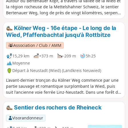
Autour du Bertenauer Kopf, à travers la vallée de la Wied et
la région rocheuse de la Mettelshahner Schweiz, le sentier
Bertenauer Weg, long de près de vingt kilomètres, serpente
à travers le parc naturel Rhin-Westerwald. L'itinéraire longe
plusieurs fois de petits cours d'eau et descend dans des
Kölner Weg - 16e étape - Le long de la
vallées encaissées. Un petit détour par la route principale
Wied, Pfaffenbachtal jusqu'à Rottbitze
vers le monastère d'Ehrenstein et les ruines du château du
même nom vaut le détour.
Association / Club / AMM
15,29 km
+373 m
-209 m
5h 25
Moyenne
Départ à Neustadt (Wied) (Landkreis Neuwied)
L'avant-dernier tronçon du Kölner Weg commence par une
partie sauvage et romantique surplombant la Wied, puis
suit l'ancienne voie ferrée Linz-Neustadt. Dans une forêt de
feuillus, on monte jusqu'à Rüddel, où on peut profiter d'une
belle vue. Plus tard, on descend en pente raide vers
Sentier des rochers de Rheineck
Hammerhof et continue à travers la vallée du Pfaffenbach.
En longeant le Windhagenerbach, on arrive à Windhagen
Visorandonneur
avec sa belle église Saint-Barthélemy. La balade se termine