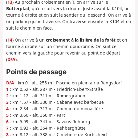
(
13
) Au prochain croisement en T, on arrive sur le
Butterpfad
, qu'on suit vers la droite. Juste avant la K104, on
tourne à droite et on suit le sentier qui descend. On arrive à
un parking qu'on traverse. On traverse ensuite la K104 et on
suit le chemin en face.
(
14
) On arrive à un
croisement à la lisière de la forêt
et on
tourne à droite sur un chemin goudronné. On suit ce
chemin vers la gauche pour revenir au point de départ
(
D/A
).
Points de passage
D/A
: km 0 - alt. 255 m - Piscine en plein air à Rengsdorf
1
: km 0.52 - alt. 287 m - Friedrich-Ebert-Straße
2
: km 1.12 - alt. 311 m - Römergraben
3
: km 1.57 - alt. 330 m - Cabane avec barbecue
4
: km 2.34 - alt. 317 m - Chemin du monastère
5
: km 3.66 - alt. 350 m - Parc
6
: km 5.99 - alt. 341 m - Savons Rehberg
7
: km 6.93 - alt. 364 m - Rehberghütte
8
: km 8.12 - alt. 388 m - Cimetière de Kurtscheid