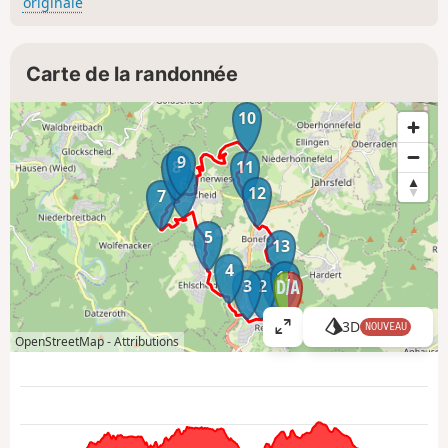
originale
Carte de la randonnée
10
9
8
11
6
12
7
5
13
4
14
1
3
2
3D
NOUVEAU
A
OpenStreetMap -
Attributions
ff
i
c
h
e