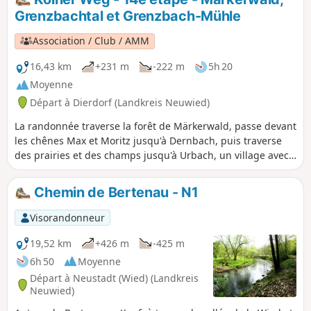
volcanique du Rossbacher Häubchen, qui offre une vue
Grenzbachtal et Grenzbach-Mühle
imprenable. Le point culminant de la randonnée est
l'ascension du Rossbacher Häubchen, visible de loin, qui
Association / Club / AMM
offre une vue imprenable sur cette partie du Westerwald.
16,43 km
+231 m
-222 m
5h 20
Moyenne
Départ à Dierdorf (Landkreis Neuwied)
La randonnée traverse la forêt de Märkerwald, passe devant
les chênes Max et Moritz jusqu'à Dernbach, puis traverse
des prairies et des champs jusqu'à Urbach, un village avec
une église qui rappelle la chapelle palatine d'Aix-la-
Chapelle. Après Urbach, une belle forêt de hêtres nous
Chemin de Bertenau - N1
accueille. On arrive à Linkenbach, dont la rue principale
porte le nom du chemin qui traverse le village : le Kölner
Visorandonneur
Weg. En passant par la vallée du Linkenbach, on arrive dans
la vallée du Grenzbach et au moulin du Grenzbach.
19,52 km
+426 m
-425 m
6h 50
Moyenne
Départ à Neustadt (Wied) (Landkreis
Neuwied)