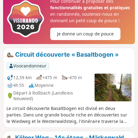
Pour continuer à proposer des
on arrive à un super point de vue et on marche à travers les
fonctionnalités gratuites et pratiques
bois en passant devant un chêne légendaire jusqu'à
en randonnée, soutenez-nous en
Peterslahr. On visite le monastère d'Ehrenstein, on traverse
donnant un petit coup de pouce !
la Wied, on passe par la Metteshahner Schweiz, on arrive
au Bertenauer Kopf et enfin à Neustadt.
Je donne un coup de pouce
Circuit découverte « Basaltbogen »
Visorandonneur
12,59 km
+475 m
-470 m
4h 55
Moyenne
Départ à Roßbach (Landkreis
Neuwied)
Le circuit découverte Basaltbogen est divisé en deux
parties. Dans une grande boucle riche en découvertes sur
le Wiedweg et le Westerwaldsteig, l'itinéraire traverse la
vallée de la Wied et les montagnes du Wied. Une autre
petite boucle mène de la vallée du Masbach au cône
Kölner Weg - 14e étape - Märkerwald,