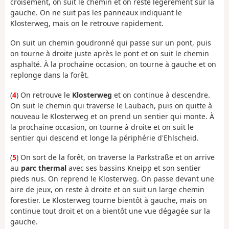
croisement, on suit le chemin et on reste légèrement sur la
gauche. On ne suit pas les panneaux indiquant le
Klosterweg, mais on le retrouve rapidement.
On suit un chemin goudronné qui passe sur un pont, puis
on tourne à droite juste après le pont et on suit le chemin
asphalté. À la prochaine occasion, on tourne à gauche et on
replonge dans la forêt.
(
4
) On retrouve le
Klosterweg
et on continue à descendre.
On suit le chemin qui traverse le Laubach, puis on quitte à
nouveau le Klosterweg et on prend un sentier qui monte. À
la prochaine occasion, on tourne à droite et on suit le
sentier qui descend et longe la périphérie d'Ehlscheid.
(
5
) On sort de la forêt, on traverse la Parkstraße et on arrive
au
parc thermal
avec ses bassins Kneipp et son sentier
pieds nus. On reprend le Klosterweg. On passe devant une
aire de jeux, on reste à droite et on suit un large chemin
forestier. Le Klosterweg tourne bientôt à gauche, mais on
continue tout droit et on a bientôt une vue dégagée sur la
gauche.