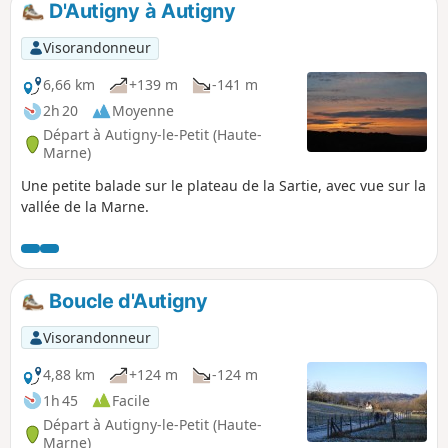
D'Autigny à Autigny
Visorandonneur
6,66 km
+139 m
-141 m
2h 20
Moyenne
Départ à Autigny-le-Petit (Haute-
Marne)
Une petite balade sur le plateau de la Sartie, avec vue sur la
vallée de la Marne.
Boucle d'Autigny
Visorandonneur
4,88 km
+124 m
-124 m
1h 45
Facile
Départ à Autigny-le-Petit (Haute-
Marne)