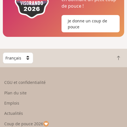
de pouce !
Je donne un coup de
pouce
C
R
h
e
o
t
i
o
s
CGU et confidentialité
u
i
r
s
Plan du site
e
s
n
e
Emplois
h
z
Actualités
a
u
u
n
Coup de pouce 2026
t
p