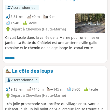
Visorandonneur
5,81 km
+9 m
-9 m
1h 40
Facile
Départ à Chevillon (Haute-Marne)
Circuit facile dans la vallée de la Marne pour une mise en
jambe. La Butte du Châtelet est une ancienne ville gallo-
romaine et le chemin de halage longe le "canal entre
Champagne et Bourgogne".
La côte des loups
Visorandonneur
9,13 km
+145 m
-145 m
3h 00
Facile
Départ à Chevillon (Haute-Marne)
Très jolie promenade sur l'arrière du village en suivant le
ruisseau puis un joli point de vue lorsque l'on se trouve sur