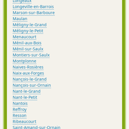
Longeaux
Longeville-en-Barrois
Marson-sur-Barboure
Maulan
Méligny-le-Grand
Méligny-le-Petit
Menaucourt
Ménil-aux-Bois
Ménil-sur-Saulx
Montiers-sur-Saulx
Montplonne
Naives-Rosières
Naix-aux-Forges
Nançois-le-Grand
Nançois-sur-Ornain
Nant-le-Grand
Nant-le-Petit
Nantois
Reffroy
Resson
Ribeaucourt
Saint-Amand-sur-Ornain