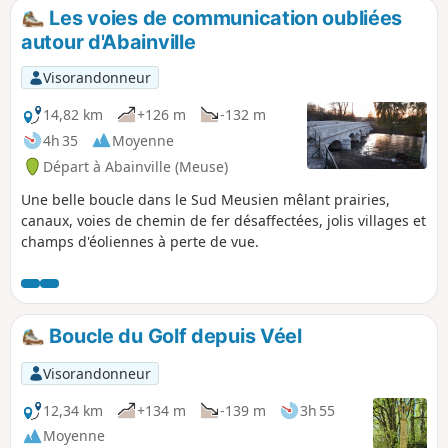
Les voies de communication oubliées
autour d'Abainville
Visorandonneur
14,82 km
+126 m
-132 m
4h 35
Moyenne
Départ à Abainville (Meuse)
Une belle boucle dans le Sud Meusien mêlant prairies,
canaux, voies de chemin de fer désaffectées, jolis villages et
champs d'éoliennes à perte de vue.
Boucle du Golf depuis Véel
Visorandonneur
12,34 km
+134 m
-139 m
3h 55
Moyenne