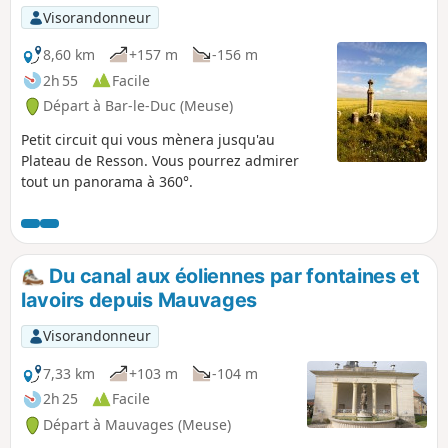
Visorandonneur
8,60 km
+157 m
-156 m
2h 55
Facile
Départ à Bar-le-Duc (Meuse)
Petit circuit qui vous mènera jusqu'au
Plateau de Resson. Vous pourrez admirer
tout un panorama à 360°.
Du canal aux éoliennes par fontaines et
lavoirs depuis Mauvages
Visorandonneur
7,33 km
+103 m
-104 m
2h 25
Facile
Départ à Mauvages (Meuse)