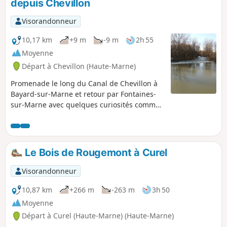
depuis Chevillon
Visorandonneur
10,17 km
+9 m
-9 m
2h 55
Moyenne
Départ à Chevillon (Haute-Marne)
Promenade le long du Canal de Chevillon à
Bayard-sur-Marne et retour par Fontaines-
sur-Marne avec quelques curiosités comme
le réseau aquatique en contre-bas de la
piste cyclable et le passage sous la voie
ferrée le long de la rivière.
Le Bois de Rougemont à Curel
Visorandonneur
10,87 km
+266 m
-263 m
3h 50
Moyenne
Départ à Curel (Haute-Marne) (Haute-Marne)