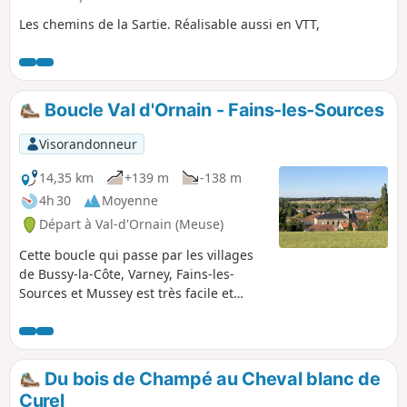
Les chemins de la Sartie. Réalisable aussi en VTT,
Boucle Val d'Ornain - Fains-les-Sources
Visorandonneur
14,35 km
+139 m
-138 m
4h 30
Moyenne
Départ à Val-d'Ornain (Meuse)
Cette boucle qui passe par les villages
de Bussy-la-Côte, Varney, Fains-les-
Sources et Mussey est très facile et
permet de découvrir les églises Saint-
André (XIX siècle) à Bussy, Sainte-
Catherine (XV et XVI siècles) à Fains et
Saint-Nicolas (XII-XVI siècles) à Mussey.
Du bois de Champé au Cheval blanc de
Curel