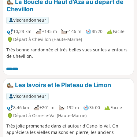
La Boucle du Haut d'Aza au départ de
Chevillon
Visorandonneur
10,23 km
+145 m
-146 m
3h 20
Facile
Départ à Chevillon (Haute-Marne)
Très bonne randonnée et très belles vues sur les alentours
de Chevillon.
Les lavoirs et le Plateau de Limon
Visorandonneur
8,46 km
+201 m
-192 m
3h 00
Facile
Départ à Osne-le-Val (Haute-Marne)
Très jolie promenade dans et autour d'Osne-le-Val. On
appréciera les vielles maisons en pierre, les anciens