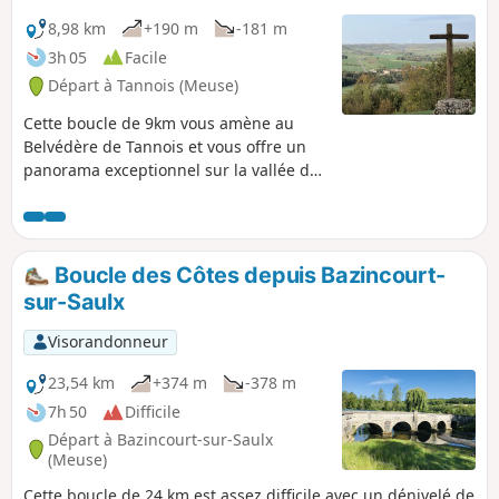
8,98 km
+190 m
-181 m
3h 05
Facile
Départ à Tannois (Meuse)
Cette boucle de 9km vous amène au
Belvédère de Tannois et vous offre un
panorama exceptionnel sur la vallée de
l'Ornain.
Boucle des Côtes depuis Bazincourt-
sur-Saulx
Visorandonneur
23,54 km
+374 m
-378 m
7h 50
Difficile
Départ à Bazincourt-sur-Saulx
(Meuse)
Cette boucle de 24 km est assez difficile avec un dénivelé de