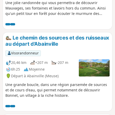
Une jolie randonnée qui vous permettra de découvrir
Mauvages, ses fontaines et lavoirs hors du commun. Ainsi
qu'un petit tour en forêt pour écouter le murmure des
éoliennes Attention : ne pas suivre ce circuit en sens
inverse, car il est interdit de descendre les escaliers au
niveau du canal, entre (3) et (4)
Le chemin des sources et des ruisseaux
au départ d'Abainville
Visorandonneur
20,46 km
+207 m
-207 m
6h 25
Moyenne
Départ à Abainville (Meuse)
Une grande boucle, dans une région parsemée de sources
et de cours d'eau, qui permet notamment de découvrir
Bonnet, un village à la riche histoire.