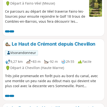
Départ à Fains-Véel (Meuse)
Ce parcours au départ de Véel traverse Fains-les-
Sources pour ensuite rejoindre le Golf 18 trous de
Combles-en-Barrois, vous fera découvrir les
églises Saint-Martin (XV siècle) à Véel, Sainte-
Catherine (XV et XVI siècles) à Fains-les-Sources, la
Chapelle Saint-Joseph (XIX siècle) entre Fains et
Combles. Il est facile et peu ombragé. Point
Le Haut de Crémont depuis Chevillon
pique-nique à l'ombre (4 tables) devant la
Chapelle Saint-Joseph.
Visorandonneur
9,27 km
+83 m
-92 m
2h 55
Facile
Départ à Chevillon (Haute-Marne)
Très jolie promenade en forêt puis au bord du canal, avec
une montée un peu raide au début mais qui devient vite
plus cool avec la descente vers Sommeville. Point
pittoresque : le passage sous la voie ferrée, puis au-dessus
de la rivière sur une passerelle métallique.