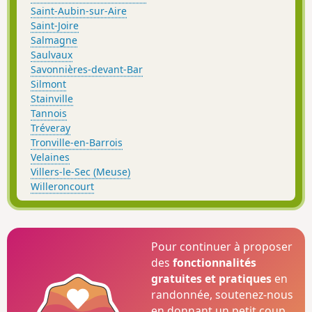
Saint-Aubin-sur-Aire
Saint-Joire
Salmagne
Saulvaux
Savonnières-devant-Bar
Silmont
Stainville
Tannois
Tréveray
Tronville-en-Barrois
Velaines
Villers-le-Sec (Meuse)
Willeroncourt
Pour continuer à proposer
des
fonctionnalités
gratuites et pratiques
en
randonnée, soutenez-nous
en donnant un petit coup