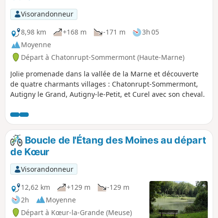
Visorandonneur
8,98 km
+168 m
-171 m
3h 05
Moyenne
Départ à Chatonrupt-Sommermont (Haute-Marne)
Jolie promenade dans la vallée de la Marne et découverte
de quatre charmants villages : Chatonrupt-Sommermont,
Autigny le Grand, Autigny-le-Petit, et Curel avec son cheval.
Boucle de l'Étang des Moines au départ
de Kœur
Visorandonneur
12,62 km
+129 m
-129 m
2h
Moyenne
Départ à Kœur-la-Grande (Meuse)