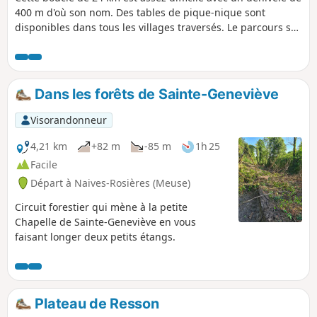
400 m d'où son nom. Des tables de pique-nique sont
disponibles dans tous les villages traversés. Le parcours se
fait en 6 heures (pique-nique compris). 40 % du circuit est
ombragé. À Stainville, visitez l'Église Saint-Mathieu du XVIe
avec un autel à baldaquin, des huiles sur toile du Christ, le
château de Choiseul et la fontaine de pierre du XIXe siècle.
Dans les forêts de Sainte-Geneviève
Visorandonneur
4,21 km
+82 m
-85 m
1h 25
Facile
Départ à Naives-Rosières (Meuse)
Circuit forestier qui mène à la petite
Chapelle de Sainte-Geneviève en vous
faisant longer deux petits étangs.
Plateau de Resson