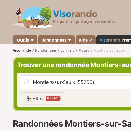
V
i
s
o
r
a
Outils
Randonnées
Aide ↗
Viso
rando
Pre
n
Visorando
Randonnées
Lorraine
Meuse
Montiers-sur-Saulx
d
o
Trouver une randonnée Montiers-su
Filtres
NOUVEAU
Randonnées Montiers-sur-Sa