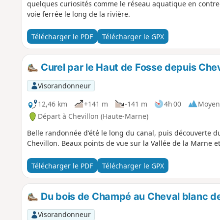
quelques curiosités comme le réseau aquatique en contre-b
voie ferrée le long de la rivière.
Télécharger le PDF
Télécharger le GPX
Curel par le Haut de Fosse depuis Chev
Visorandonneur
12,46 km
+141 m
-141 m
4h 00
Moyen
Départ à Chevillon (Haute-Marne)
Belle randonnée d'été le long du canal, puis découverte du 
Chevillon. Beaux points de vue sur la Vallée de la Marne e
Télécharger le PDF
Télécharger le GPX
Du bois de Champé au Cheval blanc de
Visorandonneur