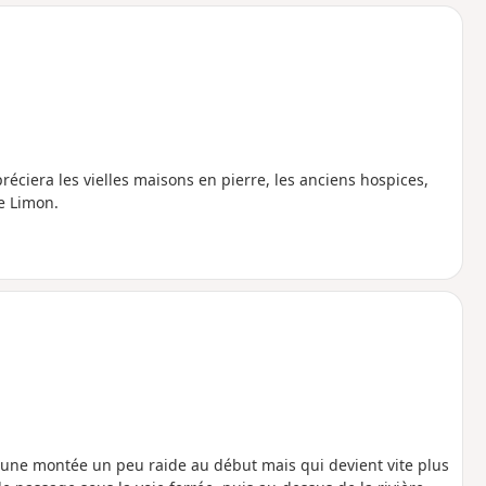
o
a
i
m
p
éciera les vielles maisons en pierre, les anciens hospices,
de Limon.
 une montée un peu raide au début mais qui devient vite plus