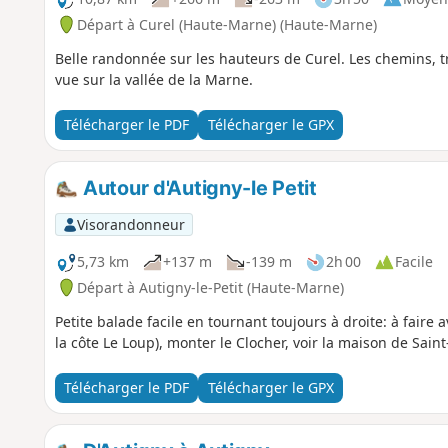
Départ à Curel (Haute-Marne) (Haute-Marne)
Belle randonnée sur les hauteurs de Curel. Les chemins, t
vue sur la vallée de la Marne.
Télécharger le PDF
Télécharger le GPX
Autour d'Autigny-le Petit
Visorandonneur
5,73 km
+137 m
-139 m
2h 00
Facile
Départ à Autigny-le-Petit (Haute-Marne)
Petite balade facile en tournant toujours à droite: à fair
la côte Le Loup), monter le Clocher, voir la maison de Saint
Télécharger le PDF
Télécharger le GPX