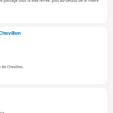
le passage sous la voie ferrée, puis au-dessus de la rivière
Chevillon
 de Chevillon.
ne