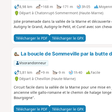
8,98 km
+168 m
-171 m
3h 05
Moyenn
Départ à Chatonrupt-Sommermont (Haute-Marne)
Jolie promenade dans la vallée de la Marne et découvert
Autigny le Grand, Autigny-le-Petit, et Curel avec son cheva
Télécharger le PDF
Télécharger le GPX
La boucle de Sommeville par la butte d
Visorandonneur
5,81 km
+9 m
-9 m
1h 40
Facile
Départ à Chevillon (Haute-Marne)
Circuit facile dans la vallée de la Marne pour une mise en
ancienne ville gallo-romaine et le chemin de halage long
Bourgogne".
Télécharger le PDF
Télécharger le GPX