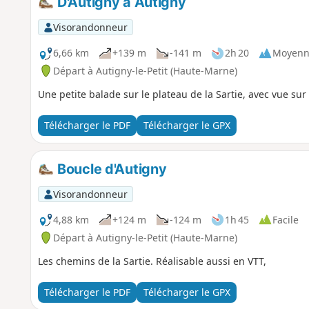
D'Autigny à Autigny
Visorandonneur
6,66 km
+139 m
-141 m
2h 20
Moyenn
Départ à Autigny-le-Petit (Haute-Marne)
Une petite balade sur le plateau de la Sartie, avec vue sur 
Télécharger le PDF
Télécharger le GPX
Boucle d'Autigny
Visorandonneur
4,88 km
+124 m
-124 m
1h 45
Facile
Départ à Autigny-le-Petit (Haute-Marne)
Les chemins de la Sartie. Réalisable aussi en VTT,
Télécharger le PDF
Télécharger le GPX