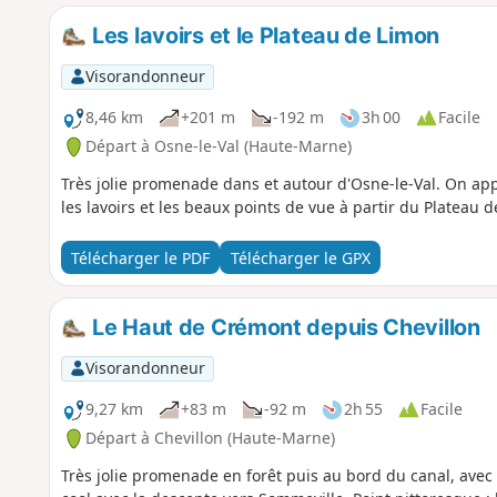
Les lavoirs et le Plateau de Limon
Visorandonneur
8,46 km
+201 m
-192 m
3h 00
Facile
Départ à Osne-le-Val (Haute-Marne)
Très jolie promenade dans et autour d'Osne-le-Val. On appr
les lavoirs et les beaux points de vue à partir du Plateau 
Télécharger le PDF
Télécharger le GPX
Le Haut de Crémont depuis Chevillon
Visorandonneur
9,27 km
+83 m
-92 m
2h 55
Facile
Départ à Chevillon (Haute-Marne)
Très jolie promenade en forêt puis au bord du canal, avec