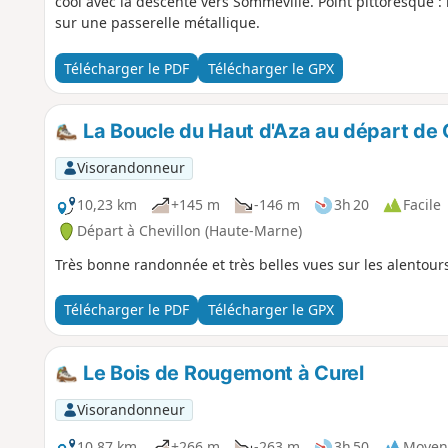
cool avec la descente vers Sommeville. Point pittoresque : 
sur une passerelle métallique.
Télécharger le PDF
Télécharger le GPX
La Boucle du Haut d'Aza au départ de 
Visorandonneur
10,23 km
+145 m
-146 m
3h 20
Facile
Départ à Chevillon (Haute-Marne)
Très bonne randonnée et très belles vues sur les alentours
Télécharger le PDF
Télécharger le GPX
Le Bois de Rougemont à Curel
Visorandonneur
10,87 km
+266 m
-263 m
3h 50
Moyen