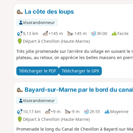
La côte des loups
Visorandonneur
9,13 km
+145 m
-145 m
3h 00
Facile
Départ à Chevillon (Haute-Marne)
Très jolie promenade sur l'arrière du village en suivant le 
plateau, au retour, on apprécie les belles maisons en pierr
Télécharger le PDF
Télécharger le GPX
Bayard-sur-Marne par le bord du canal
Visorandonneur
10,17 km
+9 m
-9 m
2h 55
Moyenne
Départ à Chevillon (Haute-Marne)
Promenade le long du Canal de Chevillon à Bayard-sur-Ma