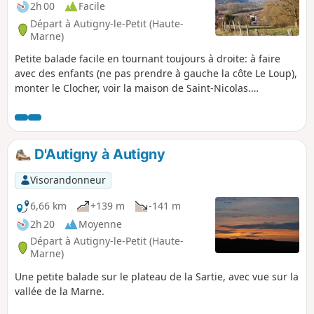
2h 00
Facile
Départ à Autigny-le-Petit (Haute-
Marne)
Petite balade facile en tournant toujours à droite: à faire
avec des enfants (ne pas prendre à gauche la côte Le Loup),
monter le Clocher, voir la maison de Saint-Nicolas.
Réalisable en VTT.
D'Autigny à Autigny
Visorandonneur
6,66 km
+139 m
-141 m
2h 20
Moyenne
Départ à Autigny-le-Petit (Haute-
Marne)
Une petite balade sur le plateau de la Sartie, avec vue sur la
vallée de la Marne.