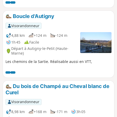
Boucle d'Autigny
Visorandonneur
4,88 km
+124 m
-124 m
1h 45
Facile
Départ à Autigny-le-Petit (Haute-
Marne)
Les chemins de la Sartie. Réalisable aussi en VTT,
Du bois de Champé au Cheval blanc de
Curel
Visorandonneur
8,98 km
+168 m
-171 m
3h 05