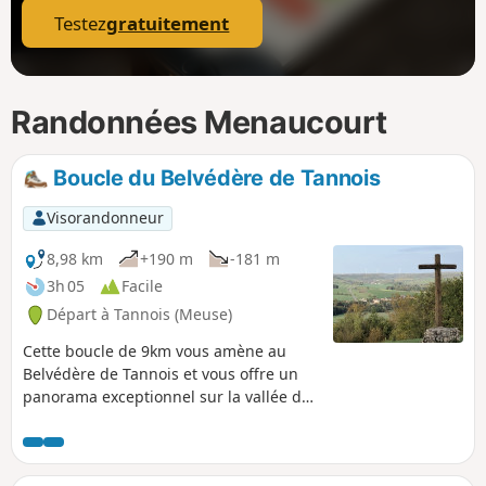
Testez
gratuitement
Randonnées Menaucourt
Boucle du Belvédère de Tannois
Visorandonneur
8,98 km
+190 m
-181 m
3h 05
Facile
Départ à Tannois (Meuse)
Cette boucle de 9km vous amène au
Belvédère de Tannois et vous offre un
panorama exceptionnel sur la vallée de
l'Ornain.