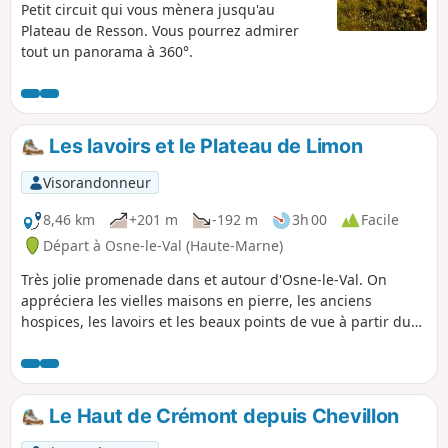
Petit circuit qui vous mènera jusqu'au
Plateau de Resson. Vous pourrez admirer
tout un panorama à 360°.
Les lavoirs et le Plateau de Limon
Visorandonneur
8,46 km
+201 m
-192 m
3h 00
Facile
Départ à Osne-le-Val (Haute-Marne)
Très jolie promenade dans et autour d'Osne-le-Val. On
appréciera les vielles maisons en pierre, les anciens
hospices, les lavoirs et les beaux points de vue à partir du
Plateau de Limon.
Le Haut de Crémont depuis Chevillon