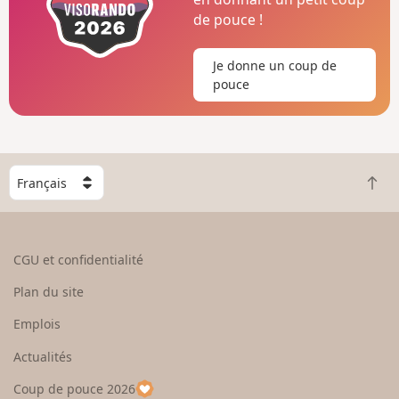
de pouce !
Je donne un coup de
pouce
C
R
h
e
o
t
i
o
s
CGU et confidentialité
u
i
r
s
Plan du site
e
s
n
e
Emplois
h
z
Actualités
a
u
u
n
Coup de pouce 2026
t
p