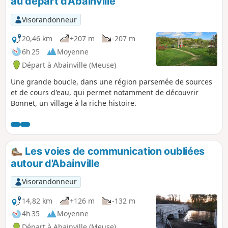
au départ d'Abainville
Visorandonneur
20,46 km
+207 m
-207 m
6h 25
Moyenne
Départ à Abainville (Meuse)
Une grande boucle, dans une région parsemée de sources
et de cours d'eau, qui permet notamment de découvrir
Bonnet, un village à la riche histoire.
Les voies de communication oubliées
autour d'Abainville
Visorandonneur
14,82 km
+126 m
-132 m
4h 35
Moyenne
Départ à Abainville (Meuse)