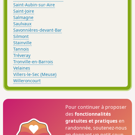
Saint-Aubin-sur-Aire
Saint-Joire
Salmagne
Saulvaux
Savonnières-devant-Bar
Silmont
Stainville
Tannois
Tréveray
Tronville-en-Barrois
Velaines
Villers-le-Sec (Meuse)
Willeroncourt
Pour continuer à proposer
des
fonctionnalités
gratuites et pratiques
en
randonnée, soutenez-nous
en donnant un petit coup