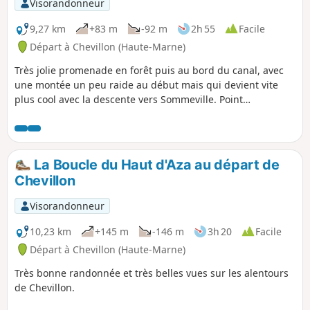
Visorandonneur
9,27 km
+83 m
-92 m
2h 55
Facile
Départ à Chevillon (Haute-Marne)
Très jolie promenade en forêt puis au bord du canal, avec
une montée un peu raide au début mais qui devient vite
plus cool avec la descente vers Sommeville. Point
pittoresque : le passage sous la voie ferrée, puis au-dessus
de la rivière sur une passerelle métallique.
La Boucle du Haut d'Aza au départ de
Chevillon
Visorandonneur
10,23 km
+145 m
-146 m
3h 20
Facile
Départ à Chevillon (Haute-Marne)
Très bonne randonnée et très belles vues sur les alentours
de Chevillon.