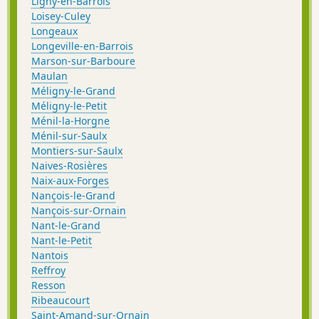
Ligny-en-Barrois
Loisey-Culey
Longeaux
Longeville-en-Barrois
Marson-sur-Barboure
Maulan
Méligny-le-Grand
Méligny-le-Petit
Ménil-la-Horgne
Ménil-sur-Saulx
Montiers-sur-Saulx
Naives-Rosières
Naix-aux-Forges
Nançois-le-Grand
Nançois-sur-Ornain
Nant-le-Grand
Nant-le-Petit
Nantois
Reffroy
Resson
Ribeaucourt
Saint-Amand-sur-Ornain