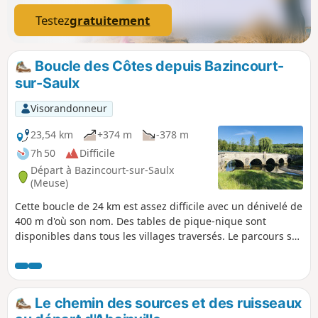
Testez
gratuitement
Boucle des Côtes depuis Bazincourt-
sur-Saulx
Visorandonneur
23,54 km
+374 m
-378 m
7h 50
Difficile
Départ à Bazincourt-sur-Saulx
(Meuse)
Cette boucle de 24 km est assez difficile avec un dénivelé de
400 m d'où son nom. Des tables de pique-nique sont
disponibles dans tous les villages traversés. Le parcours se
fait en 6 heures (pique-nique compris). 40 % du circuit est
ombragé. À Stainville, visitez l'Église Saint-Mathieu du XVIe
avec un autel à baldaquin, des huiles sur toile du Christ, le
château de Choiseul et la fontaine de pierre du XIXe siècle.
Le chemin des sources et des ruisseaux