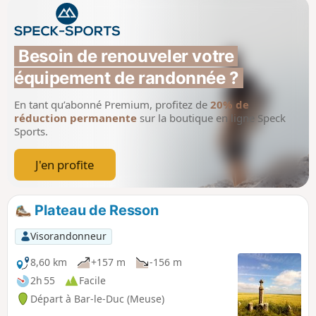
Besoin de renouveler votre 
équipement de randonnée ?
En tant qu’abonné Premium, profitez de
20% de
réduction permanente
sur la boutique en ligne Speck
Sports.
J'en profite
Plateau de Resson
Visorandonneur
8,60 km
+157 m
-156 m
2h 55
Facile
Départ à Bar-le-Duc (Meuse)