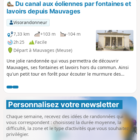
Du canal aux éoliennes par fontaines et
lavoirs depuis Mauvages
Visorandonneur
7,33 km
+103 m
-104 m
2h 25
Facile
Départ à Mauvages (Meuse)
Une jolie randonnée qui vous permettra de découvrir
Mauvages, ses fontaines et lavoirs hors du commun. Ainsi
qu'un petit tour en forêt pour écouter le murmure des
éoliennes Attention : ne pas suivre ce circuit en sens
inverse, car il est interdit de descendre les escaliers au
niveau du canal, entre (3) et (4)
Personnalisez votre newsletter 
Chaque semaine, recevez des idées de randonnées qui
vous correspondent : choisissez la durée moyenne, la
difficulté, la zone et le type d’activités que vous souhaitez
privilégier.