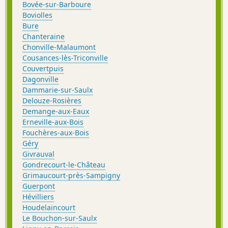
Bovée-sur-Barboure
Boviolles
Bure
Chanteraine
Chonville-Malaumont
Cousances-lès-Triconville
Couvertpuis
Dagonville
Dammarie-sur-Saulx
Delouze-Rosières
Demange-aux-Eaux
Erneville-aux-Bois
Fouchères-aux-Bois
Géry
Givrauval
Gondrecourt-le-Château
Grimaucourt-près-Sampigny
Guerpont
Hévilliers
Houdelaincourt
Le Bouchon-sur-Saulx