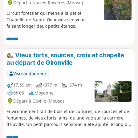
Départ à Naives-Rosières (Meuse)
Circuit forestier qui mène à la petite
Chapelle de Sainte-Geneviève en vous
faisant longer deux petits étangs.
Vieux forts, sources, croix et chapelle
au départ de Gironville
Visorandonneur
17,59 km
+377 m
-374 m
6h 05
Moyenne
Départ à Geville (Meuse)
Environnement fait de bois et de cultures, de sources et de
fontaines, de vieux forts, ainsi qu'une vue sur la carrière
d'Euville. Un petit parcours sensoriel a été ajouté le long du
chemin au niveau du point 10 Site de repos, bucolique a
souhait aux abords de la chapelle de Gévaux, ou dans la