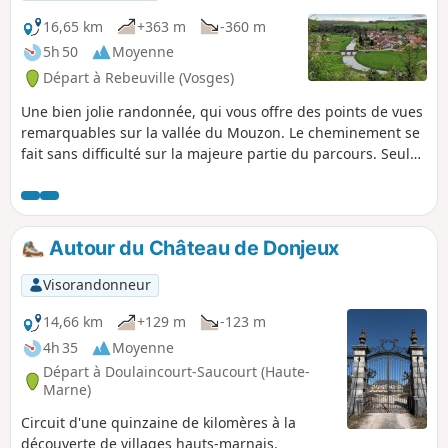
16,65 km
+363 m
-360 m
5h 50
Moyenne
Départ à Rebeuville (Vosges)
Une bien jolie randonnée, qui vous offre des points de vues
remarquables sur la vallée du Mouzon. Le cheminement se
fait sans difficulté sur la majeure partie du parcours. Seuls
points un peu techniques demandant votre attention : -
Vers le point (3), la descente caillouteuse vers la grotte
d'enfer, - Après le point (8), la descente, par l'escalier
rudimentaire, face au vide, est un peu vertigineuse.
Autour du Château de Donjeux
Visorandonneur
14,66 km
+129 m
-123 m
4h 35
Moyenne
Départ à Doulaincourt-Saucourt (Haute-
Marne)
Circuit d'une quinzaine de kilomères à la
découverte de villages hauts-marnais.