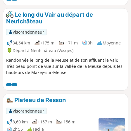
tranquillité du fond de Noblanvau: belles aires de pique-
nique sur ces 2 points. Attention : Nous ne suivrons aucun
Le long du Vair au départ de
balisage de façon permanente. Merci de bien suivre ce
Neufchâteau
descriptif.
Visorandonneur
34,64 km
+175 m
-171 m
3h
Moyenne
Départ à Neufchâteau (Vosges)
Randonnée le long de la Meuse et de son affluent le Vair.
Très beau point de vue sur la vallée de la Meuse depuis les
hauteurs de Maxey-sur-Meuse.
Plateau de Resson
Visorandonneur
8,60 km
+157 m
-156 m
2h 55
Facile