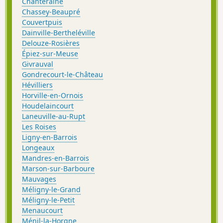
Chanteraine
Chassey-Beaupré
Couvertpuis
Dainville-Bertheléville
Delouze-Rosières
Épiez-sur-Meuse
Givrauval
Gondrecourt-le-Château
Hévilliers
Horville-en-Ornois
Houdelaincourt
Laneuville-au-Rupt
Les Roises
Ligny-en-Barrois
Longeaux
Mandres-en-Barrois
Marson-sur-Barboure
Mauvages
Méligny-le-Grand
Méligny-le-Petit
Menaucourt
Ménil-la-Horgne