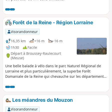
Forêt de la Reine - Région Lorraine
Visorandonneur
16,35 km
+16 m
-16 m
1h30
Facile
Départ à Broussey-Raulecourt
(Meuse)
Une belle balade à vélo dans le parc Naturel Régional de
Lorraine et plus particulièrement, la superbe Forêt
Domaniale de la Reine qui chevauche sur les départements
de la Meurthe-et-Moselle et de la Meuse.C'est une forêt dite
"humide", elle contient plus d'une dizaine d'étangs
naturels.
Les méandres du Mouzon
Visorandonneur