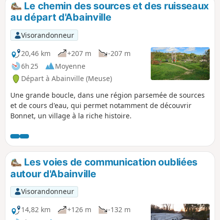
Le chemin des sources et des ruisseaux
p
au départ d'Abainville
Visorandonneur
20,46 km
+207 m
-207 m
6h 25
Moyenne
Départ à Abainville (Meuse)
Une grande boucle, dans une région parsemée de sources
et de cours d'eau, qui permet notamment de découvrir
Bonnet, un village à la riche histoire.
Les voies de communication oubliées
autour d'Abainville
Visorandonneur
14,82 km
+126 m
-132 m