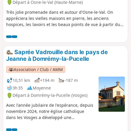
Départ à Osne-le-Val (Haute-Marne)
Très jolie promenade dans et autour d'Osne-le-Val. On
appréciera les vielles maisons en pierre, les anciens
hospices, les lavoirs et les beaux points de vue à partir du
Plateau de Limon.
Saprée Vadrouille dans le pays de
Jeanne à Domrémy-la-Pucelle
Association / Club / AMM
10,51 km
+194 m
-187 m
3h 35
Moyenne
Départ à Domrémy-la-Pucelle (Vosges)
Avec l'année jubilaire de l'espérance, depuis
novembre 2024, notre église catholique
dans les Vosges a développé une
proposition : « Saprée Vadrouille, journal de
voyage pour des chemins d'espérance »,