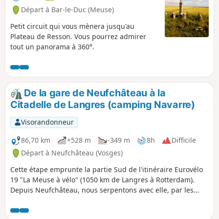
Départ à Bar-le-Duc (Meuse)
Petit circuit qui vous mènera jusqu'au
Plateau de Resson. Vous pourrez admirer
tout un panorama à 360°.
De la gare de Neufchâteau à la
Citadelle de Langres (camping Navarre)
Visorandonneur
86,70 km
+528 m
-349 m
8h
Difficile
Départ à Neufchâteau (Vosges)
Cette étape emprunte la partie Sud de l'itinéraire Eurovélo
19 "La Meuse à vélo" (1050 km de Langres à Rotterdam).
Depuis Neufchâteau, nous serpentons avec elle, par les
méandres du Mouzon, affluent de la Meuse. Ensuite, nous
nous en écartons par des routes peu fréquentées, mais