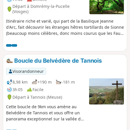
Départ à Domrémy-la-Pucelle
(Vosges)
Itinéraire riche et varié, qui part de la Basilique Jeanne
d'Arc, fait découvrir les étranges hêtres tortillards de Sionne
(beaucoup moins célèbres, donc moins courus que les Faux
de Verzy), en traversant de belles forêts sauvages et
quelques pâtures, pour y découvrir un dolmen bien caché.
Et on clôture le tour par la visite de Domrémy-la-Pucelle.
Boucle du Belvédère de Tannois
Visorandonneur
8,98 km
+190 m
-181 m
3h 05
Facile
Départ à Tannois (Meuse)
Cette boucle de 9km vous amène au
Belvédère de Tannois et vous offre un
panorama exceptionnel sur la vallée de
l'Ornain.