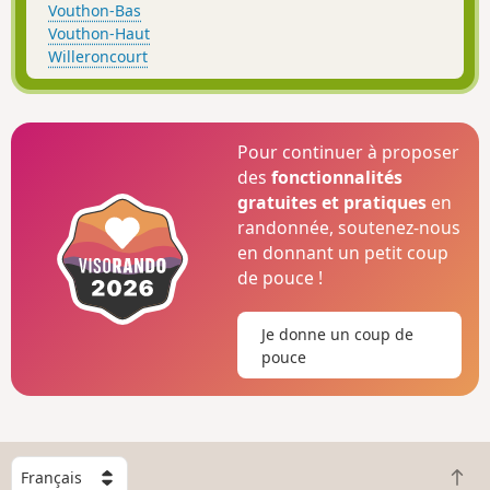
Vouthon-Bas
Vouthon-Haut
Willeroncourt
Pour continuer à proposer
des
fonctionnalités
gratuites et pratiques
en
randonnée, soutenez-nous
en donnant un petit coup
de pouce !
Je donne un coup de
pouce
C
R
h