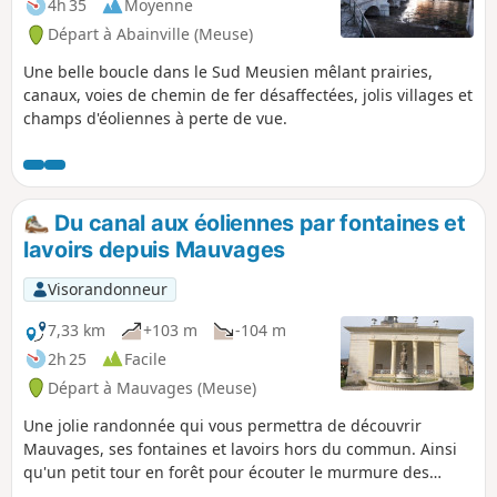
4h 35
Moyenne
Départ à Abainville (Meuse)
Une belle boucle dans le Sud Meusien mêlant prairies,
canaux, voies de chemin de fer désaffectées, jolis villages et
champs d'éoliennes à perte de vue.
Du canal aux éoliennes par fontaines et
lavoirs depuis Mauvages
Visorandonneur
7,33 km
+103 m
-104 m
2h 25
Facile
Départ à Mauvages (Meuse)
Une jolie randonnée qui vous permettra de découvrir
Mauvages, ses fontaines et lavoirs hors du commun. Ainsi
qu'un petit tour en forêt pour écouter le murmure des
éoliennes Attention : ne pas suivre ce circuit en sens