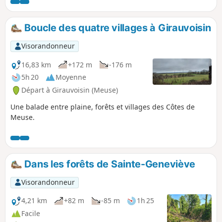
Boucle des quatre villages à Girauvoisin
Visorandonneur
16,83 km
+172 m
-176 m
5h 20
Moyenne
Départ à Girauvoisin (Meuse)
Une balade entre plaine, forêts et villages des Côtes de
Meuse.
Dans les forêts de Sainte-Geneviève
Visorandonneur
4,21 km
+82 m
-85 m
1h 25
Facile