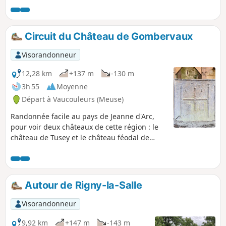
inverse, car il est interdit de descendre les escaliers au
niveau du canal, entre (3) et (4)
Circuit du Château de Gombervaux
Visorandonneur
12,28 km
+137 m
-130 m
3h 55
Moyenne
Départ à Vaucouleurs (Meuse)
Randonnée facile au pays de Jeanne d'Arc,
pour voir deux châteaux de cette région : le
château de Tusey et le château féodal de
Gombervaux.
Autour de Rigny-la-Salle
Visorandonneur
9,92 km
+147 m
-143 m