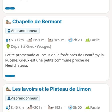
Chapelle de Bermont
Visorandonneur
6,39 km
+191 m
-189 m
2h 20
Facile
Départ à Greux (Vosges)
Petite promenade au cœur de la forêt près de Domrémy-la-
Pucelle. Greux est une petite commune proche de
Neufchâteau.
Les lavoirs et le Plateau de Limon
Visorandonneur
8,46 km
+201 m
-192 m
3h 00
Facile