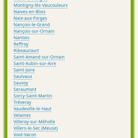
Montigny-lès-Vaucouleurs
Naives-en-Blois
Naix-aux-Forges
Nançois-le-Grand
Nançois-sur-Ornain
Nantois
Reffroy
Ribeaucourt
Saint-Amand-sur-Ornain
Saint-Aubin-sur-Aire
Saint-Joire
Saulvaux
Sauvoy
Seraumont
Sorcy-Saint-Martin
Tréveray
Vaudeville-le-Haut
Velaines
Villeroy-sur-Méholle
Villers-le-Sec (Meuse)
Void-Vacon