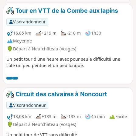
plus directes car évitant les méandres de la Meuse. Nous
rejoignons l'EV19 un peu avant le site "Source de la Meuse",
Tour en VTT de la Combe aux lapins
sur le plateau de Langres traversé par 3 lignes de partage
des eaux. Le plateau culminant à 450 m, les dénivelés ne
Visorandonneur
sont pas importants mais, à l'arrivée, il faudra fournir un
petit effort pour gravir le promontoire sur lequel est
16,85 km
+219 m
-210 m
1h30
perchée la Citadelle de Langres. En récompense : une vue
Moyenne
splendide au crépuscule !
Départ à Neufchâteau (Vosges)
Un petit tour d'une heure avec pour seule difficulté une
côte un peu pentue et un peu longue.
Circuit des calvaires à Noncourt
Visorandonneur
13,08 km
+133 m
-133 m
45 min
Facile
Départ à Neufchâteau (Vosges)
Un petit tour de VTT sans difficulté.