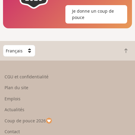
Je donne un coup de
pouce
C
R
h
e
o
t
i
o
s
CGU et confidentialité
u
i
r
s
Plan du site
e
s
n
e
Emplois
h
z
Actualités
a
u
u
n
Coup de pouce 2026
t
p
a
Contact