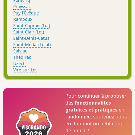
Pontcirq
Prayssac
Puy-l'Évêque
Rampoux
Saint-Caprais (Lot)
Saint-Clair (Lot)
Saint-Denis-Catus
Saint-Médard (Lot)
Salviac
Thédirac
Uzech
Vire-sur-Lot
Pour continuer à proposer
des
fonctionnalités
gratuites et pratiques
en
randonnée, soutenez-nous
en donnant un petit coup
de pouce !