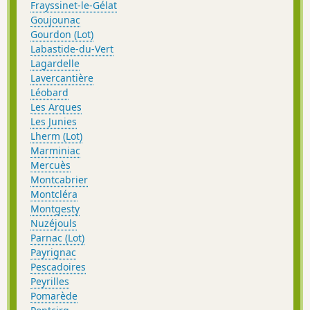
Frayssinet-le-Gélat
Goujounac
Gourdon (Lot)
Labastide-du-Vert
Lagardelle
Lavercantière
Léobard
Les Arques
Les Junies
Lherm (Lot)
Marminiac
Mercuès
Montcabrier
Montcléra
Montgesty
Nuzéjouls
Parnac (Lot)
Payrignac
Pescadoires
Peyrilles
Pomarède