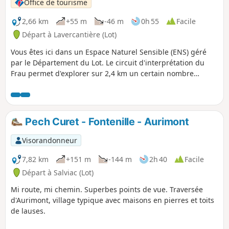
Office de tourisme
histoire paysanne. La ferme en activité
du Touron propose à la vente des
2,66 km
+55 m
-46 m
0h 55
Facile
produits locaux autour du canard. Pour
Départ à Lavercantière (Lot)
clôturer votre randonnée, vous pourrez
Vous êtes ici dans un Espace Naturel Sensible (ENS) géré
vous désaltérer au bar de l'hostellerie
par le Département du Lot. Le circuit d'interprétation du
sur la place du village.
Frau permet d'explorer sur 2,4 km un certain nombre
d’attraits: habitats forestiers, étangs, faune et flore. Livret
d'interprétation disponible dans les Offices de Tourisme du
secteur.
Pech Curet - Fontenille - Aurimont
Visorandonneur
7,82 km
+151 m
-144 m
2h 40
Facile
Départ à Salviac (Lot)
Mi route, mi chemin. Superbes points de vue. Traversée
d'Aurimont, village typique avec maisons en pierres et toits
de lauses.