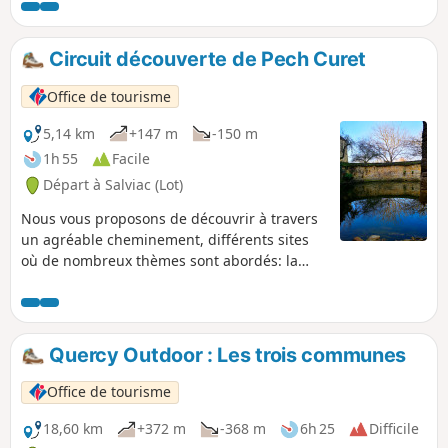
Circuit découverte de Pech Curet
Office de tourisme
5,14 km
+147 m
-150 m
1h 55
Facile
Départ à Salviac (Lot)
Nous vous proposons de découvrir à travers
un agréable cheminement, différents sites
où de nombreux thèmes sont abordés: la
géologie, la préhistoire, l'architecture, la
faune et la flore. Ainsi, au rythme de vos pas,
de découverte en découverte, vous
remonterez un bout de l’échelle du temps.
Quercy Outdoor : Les trois communes
Office de tourisme
18,60 km
+372 m
-368 m
6h 25
Difficile