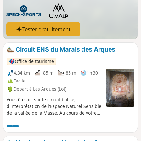
Tester gratuitement
Circuit ENS du Marais des Arques
Office de tourisme
4,34 km
+85 m
-85 m
1h 30
Facile
Départ à Les Arques (Lot)
Vous êtes ici sur le circuit balisé,
d'interprétation de l'Espace Naturel Sensible
de la vallée de la Masse. Au cours de votre
balade, vous découvrirez des patrimoines
bâtis et naturels remarquables.