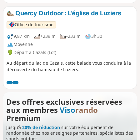
Quercy Outdoor : L'église de Luziers
Office de tourisme
9,87 km
+239 m
-233 m
3h 30
Moyenne
Départ à Cazals (Lot)
Au départ du lac de Cazals, cette balade vous conduira à la
découverte du hameau de Luziers.
Des offres exclusives réservées
aux membres
Viso
rando
Premium
Jusqu’à
20% de réduction
sur votre équipement de
randonnée chez nos enseignes partenaires, spécialistes des
sports outdoor.