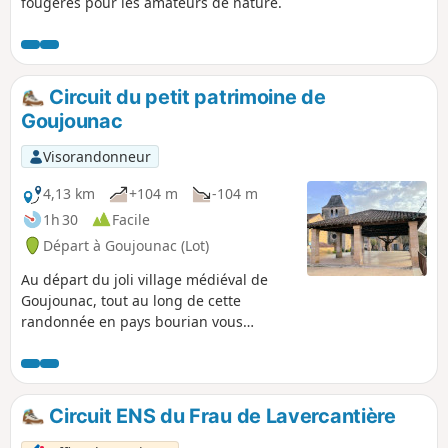
fougères pour les amateurs de nature.
Circuit du petit patrimoine de
Goujounac
Visorandonneur
4,13 km
+104 m
-104 m
1h 30
Facile
Départ à Goujounac (Lot)
Au départ du joli village médiéval de
Goujounac, tout au long de cette
randonnée en pays bourian vous
découvrirez le petit patrimoine local :
gariottes/cazelles, sources, puits, lavoir,
fontaine. Un territoire vallonné et boisé
de pins, de châtaigniers, de chênes.
Circuit ENS du Frau de Lavercantière
Vous découvrirez les deux hameaux de
Touron et Fargou), témoins d'une riche