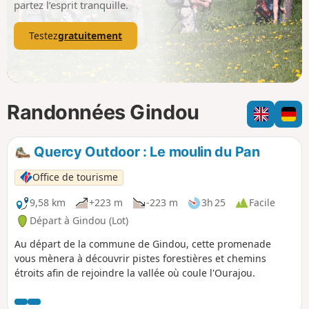
partez l’esprit tranquille.
Testez
gratuitement
Randonnées Gindou
Quercy Outdoor : Le moulin du Pan
Office de tourisme
9,58 km
+223 m
-223 m
3h 25
Facile
Départ à Gindou (Lot)
Au départ de la commune de Gindou, cette promenade
vous mènera à découvrir pistes forestières et chemins
étroits afin de rejoindre la vallée où coule l'Ourajou.