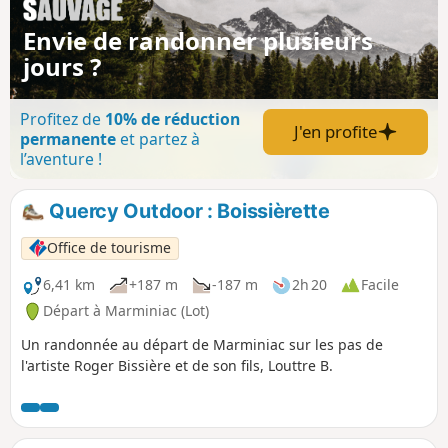
Envie de randonner plusieurs
jours ?
Profitez de
10% de réduction
J'en profite
permanente
et partez à
l’aventure !
Quercy Outdoor : Boissièrette
Office de tourisme
6,41 km
+187 m
-187 m
2h 20
Facile
Départ à Marminiac (Lot)
Un randonnée au départ de Marminiac sur les pas de
l'artiste Roger Bissière et de son fils, Louttre B.