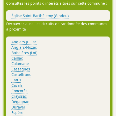
Consultez les points d'intérêts situés sur cette commune :
Église Saint-Barthélemy (Gindou)
Découvrez aussi les circuits de randonnée des communes
à proximité
Anglars-Juillac
Anglars-Nozac
Boissières (Lot)
Caillac
Calamane
Cassagnes
Castelfranc
Catus
Cazals
Concorès
Crayssac
Dégagnac
Duravel
Espère