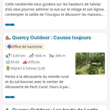
Cette randonnée vous guidera sur les hauteurs de Salviac
d'où vous pourrez admirer la vue sur le village et son église,
contempler la vallée de l'Ourajou et découvrir les maisons
en pierre de Pech Gaillard.
Quercy Outdoor : Causse toujours
Office de tourisme
13,69 km
+368 m
-366 m
5h 00
Difficile
Départ à Salviac (Lot)
Partez à la découverte du monde rural
et du sol bourian avec le sentier de
découverte de Pech Curet. Fours à pain,
gariottes, cazelles et dolmen sont au
rendez-vous.