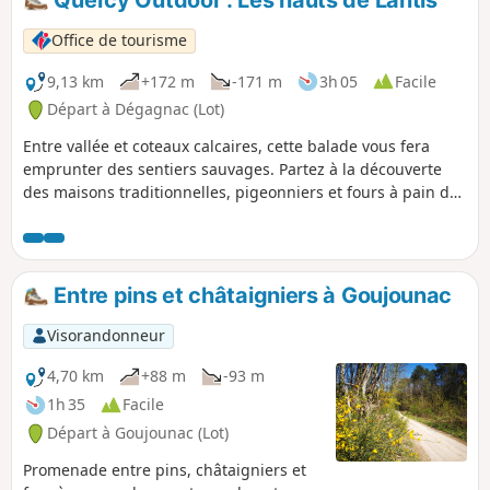
Quercy Outdoor : Les hauts de Lantis
Office de tourisme
9,13 km
+172 m
-171 m
3h 05
Facile
Départ à Dégagnac (Lot)
Entre vallée et coteaux calcaires, cette balade vous fera
emprunter des sentiers sauvages. Partez à la découverte
des maisons traditionnelles, pigeonniers et fours à pain des
hameaux de Lantis et du Mas Teulat.
Entre pins et châtaigniers à Goujounac
Visorandonneur
4,70 km
+88 m
-93 m
1h 35
Facile
Départ à Goujounac (Lot)
Promenade entre pins, châtaigniers et