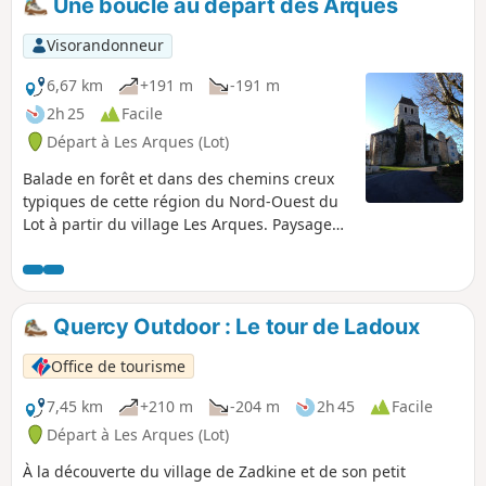
Une boucle au départ des Arques
Visorandonneur
6,67 km
+191 m
-191 m
2h 25
Facile
Départ à Les Arques (Lot)
Balade en forêt et dans des chemins creux
typiques de cette région du Nord-Ouest du
Lot à partir du village Les Arques. Paysage
très vert en été, joli sous-bois dans un
environnement très sauvage (passage à
proximité de seulement trois résidences). La
majeure partie de la balade est en dehors
Quercy Outdoor : Le tour de Ladoux
des routes goudronnées, il s'agit de chemin
vicinaux. Quelques très jolis points de vue.
Office de tourisme
Cette balade figure sur la carte IGN et elle
est balisée en Jaune sur le terrain.
7,45 km
+210 m
-204 m
2h 45
Facile
Départ à Les Arques (Lot)
À la découverte du village de Zadkine et de son petit