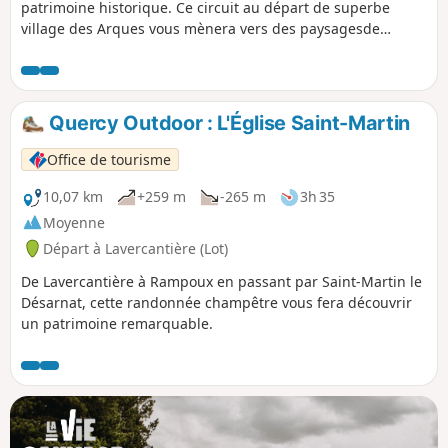
patrimoine historique. Ce circuit au départ de superbe
village des Arques vous mènera vers des paysagesde
causse où la vigne a cédé la place au chêne.
Quercy Outdoor : L'Église Saint-Martin
Office de tourisme
10,07 km
+259 m
-265 m
3h 35
Moyenne
Départ à Lavercantière (Lot)
De Lavercantière à Rampoux en passant par Saint-Martin le
Désarnat, cette randonnée champêtre vous fera découvrir
un patrimoine remarquable.