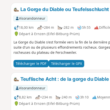
La Gorge du Diable ou Teufelsschlucht
Visorandonneur
18,00 km
+284 m
-282 m
5h 55
Difficil
Départ à Ernzen (Eifel-Bitburg-Prüm)
La Gorge du Diable s'est formée vers la fin de la dernière pé
suite d'un ou de plusieurs effondrements rocheux. Gorges,
rocheuses du plateau de Ferschweiler.
Télécharger le PDF
Télécharger le GPX
Teuflische Acht : de la gorge du Diable
Visorandonneur
8,82 km
+234 m
-240 m
3h 10
Moyenn
Départ à Ernzen (Eifel-Bitburg-Prüm)