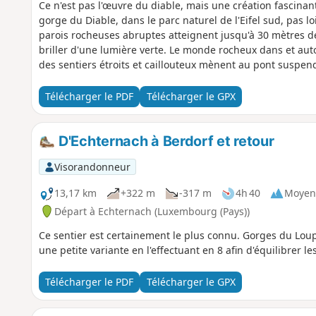
Ce n'est pas l'œuvre du diable, mais une création fascinan
gorge du Diable, dans le parc naturel de l'Eifel sud, pas l
parois rocheuses abruptes atteignent jusqu'à 30 mètres de
briller d'une lumière verte. Le monde rocheux dans et auto
des sentiers étroits et caillouteux mènent au pont suspend
mystique.
Télécharger le PDF
Télécharger le GPX
D'Echternach à Berdorf et retour
Visorandonneur
13,17 km
+322 m
-317 m
4h 40
Moyen
Départ à Echternach (Luxembourg (Pays))
Ce sentier est certainement le plus connu. Gorges du Loup
une petite variante en l'effectuant en 8 afin d'équilibrer l
Télécharger le PDF
Télécharger le GPX