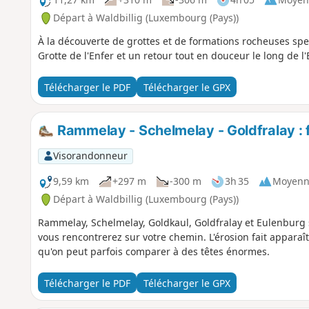
Départ à Waldbillig (Luxembourg (Pays))
À la découverte de grottes et de formations rocheuses spe
Grotte de l'Enfer et un retour tout en douceur le long de l'
Télécharger le PDF
Télécharger le GPX
Rammelay - Schelmelay - Goldfralay : 
Visorandonneur
9,59 km
+297 m
-300 m
3h 35
Moyenn
Départ à Waldbillig (Luxembourg (Pays))
Rammelay, Schelmelay, Goldkaul, Goldfralay et Eulenburg
vous rencontrerez sur votre chemin. L'érosion fait apparaî
qu'on peut parfois comparer à des têtes énormes.
Télécharger le PDF
Télécharger le GPX