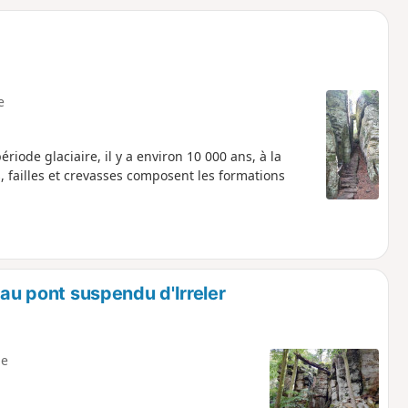
o
a
i
m
p
e
riode glaciaire, il y a environ 10 000 ans, à la
 failles et crevasses composent les formations
 au pont suspendu d'Irreler
e