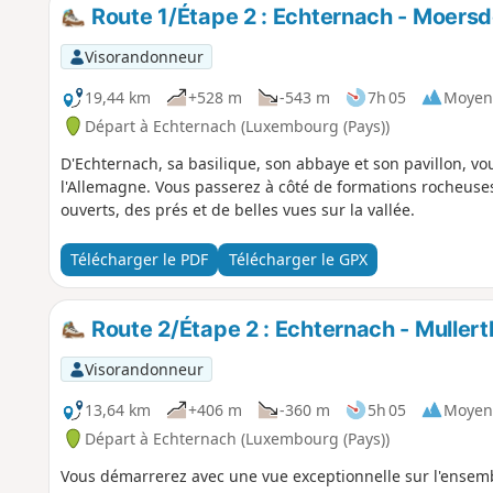
Route 1/Étape 2 : Echternach - Moersd
Visorandonneur
19,44 km
+528 m
-543 m
7h 05
Moyen
Départ à Echternach (Luxembourg (Pays))
D'Echternach, sa basilique, son abbaye et son pavillon, vous
l'Allemagne. Vous passerez à côté de formations rocheuse
ouverts, des prés et de belles vues sur la vallée.
Télécharger le PDF
Télécharger le GPX
Route 2/Étape 2 : Echternach - Mullert
Visorandonneur
13,64 km
+406 m
-360 m
5h 05
Moyen
Départ à Echternach (Luxembourg (Pays))
Vous démarrerez avec une vue exceptionnelle sur l'ensemble