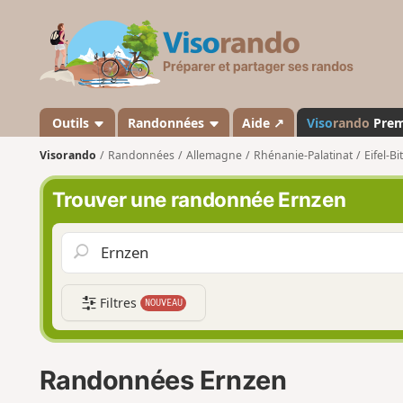
V
i
s
o
r
a
Outils
Randonnées
Aide ↗
Viso
rando
Pre
n
Visorando
Randonnées
Allemagne
Rhénanie-Palatinat
Eifel-B
d
o
Trouver une randonnée Ernzen
Filtres
NOUVEAU
Randonnées Ernzen