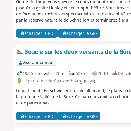
Gorge du Loup. Vous suivrez le cours du petit ruisseau d
jusqu'à la grotte Hohlay et son amphithéâtre. Vous traverse
de formations rocheuses spectaculaires : Binzeltschluff, 
par la réserve naturelle de Schnellert et terminerez à Mull
Télécharger le PDF
Télécharger le GPX
Boucle sur les deux versants de la Sûr
Visorandonneur
19,65 km
+543 m
-539 m
7h 10
Difficil
Départ à Berdorf (Luxembourg (Pays))
Le plateau de Ferschweiler du côté allemand, le plateau d
la profonde Vallée de la Sûre. Ce parcours doit son char
et de panoramas.
Télécharger le PDF
Télécharger le GPX