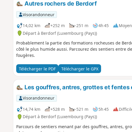
Autres rochers de Berdorf
Visorandonneur
14,02 km
+252 m
-251 m
4h 45
Moyen
Départ à Berdorf (Luxembourg (Pays))
Probablement la partie des formations rocheuses de Berdor
côté le plus humide aussi. Parcourez des sentiers entre d
fougères.
Télécharger le PDF
Télécharger le GPX
Les gouffres, antres, grottes et fentes
Visorandonneur
14,74 km
+528 m
-521 m
5h 45
Difficil
Départ à Berdorf (Luxembourg (Pays))
Parcours de sentiers menant par des gouffres, antres, grot