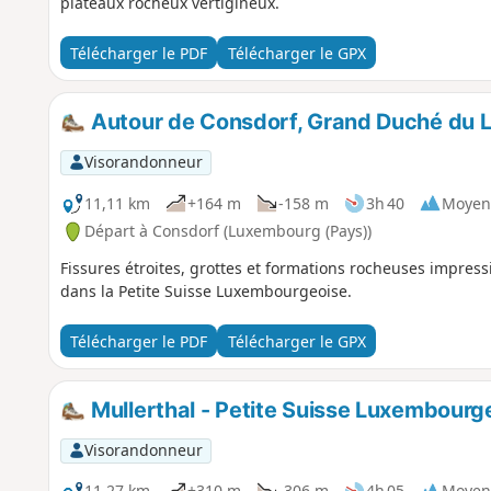
plateaux rocheux vertigineux.
Télécharger le PDF
Télécharger le GPX
Autour de Consdorf, Grand Duché du
Visorandonneur
11,11 km
+164 m
-158 m
3h 40
Moyen
Départ à Consdorf (Luxembourg (Pays))
Fissures étroites, grottes et formations rocheuses impre
dans la Petite Suisse Luxembourgeoise.
Télécharger le PDF
Télécharger le GPX
Mullerthal - Petite Suisse Luxembourg
Visorandonneur
11,27 km
+310 m
-306 m
4h 05
Moyen