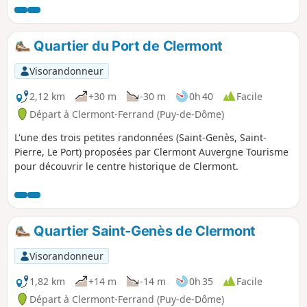
Quartier du Port de Clermont
Visorandonneur
2,12 km
+30 m
-30 m
0h 40
Facile
Départ à Clermont-Ferrand (Puy-de-Dôme)
L'une des trois petites randonnées (Saint-Genès, Saint-
Pierre, Le Port) proposées par Clermont Auvergne Tourisme
pour découvrir le centre historique de Clermont.
Quartier Saint-Genès de Clermont
Visorandonneur
1,82 km
+14 m
-14 m
0h 35
Facile
Départ à Clermont-Ferrand (Puy-de-Dôme)