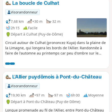
La boucle de Culhat
p
Visorandonneur
7,68 km
+30 m
-32 m
2h 15
Facile
Départ à Culhat (Puy-de-Dôme)
Circuit autour de Culhat (prononcez Kuya) dans la plaine de
la Limagne, qui longera les bords de l'Allier. Randonnée à
faire de l'automne au printemps car peu d'ombre sur le
parcours.
L'Allier puydômois à Pont-du-Château
Visorandonneur
19,90 km
+97 m
-97 m
6h 00
Moyenne
Départ à Pont-du-Château (Puy-de-Dôme)
Longue promenade au fil de l'Allier, entre Pont-du-Château