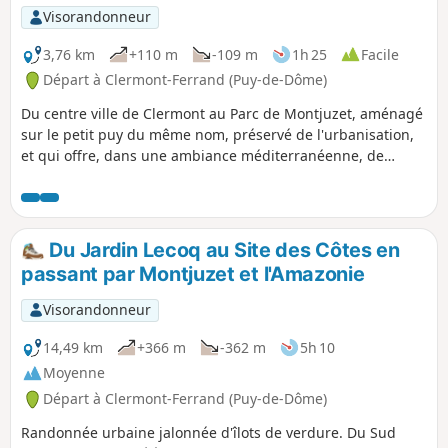
Visorandonneur
3,76 km
+110 m
-109 m
1h 25
Facile
Départ à Clermont-Ferrand (Puy-de-Dôme)
Du centre ville de Clermont au Parc de Montjuzet, aménagé
sur le petit puy du même nom, préservé de l'urbanisation,
et qui offre, dans une ambiance méditerranéenne, de
belles vues sur la métropole clermontoise et les montagnes
alentours.
Du Jardin Lecoq au Site des Côtes en
passant par Montjuzet et l'Amazonie
Visorandonneur
14,49 km
+366 m
-362 m
5h 10
Moyenne
Départ à Clermont-Ferrand (Puy-de-Dôme)
Randonnée urbaine jalonnée d'îlots de verdure. Du Sud