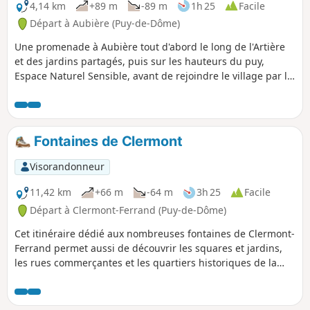
4,14 km
+89 m
-89 m
1h 25
Facile
Départ à Aubière (Puy-de-Dôme)
Une promenade à Aubière tout d'abord le long de l'Artière
et des jardins partagés, puis sur les hauteurs du puy,
Espace Naturel Sensible, avant de rejoindre le village par le
site des grandes caves vigneronnes.
Fontaines de Clermont
Visorandonneur
11,42 km
+66 m
-64 m
3h 25
Facile
Départ à Clermont-Ferrand (Puy-de-Dôme)
Cet itinéraire dédié aux nombreuses fontaines de Clermont-
Ferrand permet aussi de découvrir les squares et jardins,
les rues commerçantes et les quartiers historiques de la
capitale auvergnate.