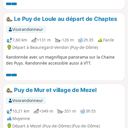
l'honneur, avant de terminer par une visite du quartier des
caves puis du centre médiéval de Châteaugay.
Le Puy de Loule au départ de Chaptes
Visorandonneur
7,60 km
+131 m
-126 m
2h 35
Facile
Départ à Beauregard-Vendon (Puy-de-Dôme)
Randonnée avec un magnifique panorama sur la Chaine
des Puys. Randonnée accessible aussi à VTT.
Puy de Mur et village de Mezel
Visorandonneur
10,21 km
+349 m
-351 m
3h 55
Moyenne
Départ à Mezel (Puy-de-Dôme) (Puy-de-Dôme)