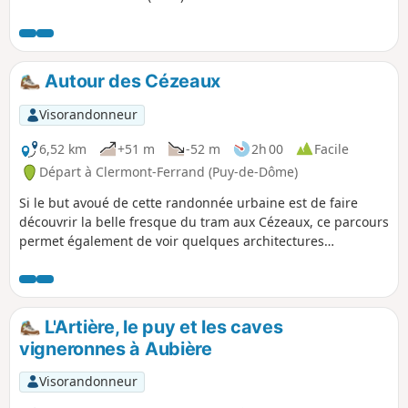
Autour des Cézeaux
Visorandonneur
6,52 km
+51 m
-52 m
2h 00
Facile
Départ à Clermont-Ferrand (Puy-de-Dôme)
Si le but avoué de cette randonnée urbaine est de faire
découvrir la belle fresque du tram aux Cézeaux, ce parcours
permet également de voir quelques architectures
intéressantes sur le campus, de longer la petite rivière
l'Artière, de traverser quelques parcs et de de passer près
d'un ancien site de caves vigneronnes.
L'Artière, le puy et les caves
vigneronnes à Aubière
Visorandonneur