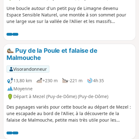
Une boucle autour d'un petit puy de Limagne devenu
Espace Sensible Naturel, une montée à son sommet pour
une large vue sur la vallée de l'Allier et les massifs
alentours, puis une visite de l'ancien village vigneron de
Mezel.
Puy de la Poule et falaise de
Malmouche
Visorandonneur
13,80 km
+230 m
-221 m
4h 35
Moyenne
Départ à Mezel (Puy-de-Dôme) (Puy-de-Dôme)
Des paysages variés pour cette boucle au départ de Mezel :
une escapade au bord de l'Allier, à la découverte de la
falaise de Malmouche, petite mais très utile pour les
hirondelles, une déambulation sur le Puy de la Poules, petit
lui aussi mais offrant des vues dégagées sur la Limagne et