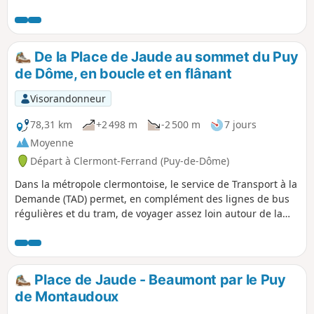
équitable, une boutique d'accessoires de luxe, un atelier de
bijoux anciens et régionaux, et des librairies de livres
d'occasion. C'est aussi un bon prétexte pour explorer
quelques quartiers du plateau central de Clermont-Ferrand
De la Place de Jaude au sommet du Puy
et de faire une pause gourmande dans un café
de Dôme, en boucle et en flânant
emblématique de la ville.
Visorandonneur
78,31 km
+2 498 m
-2 500 m
7 jours
Moyenne
Départ à Clermont-Ferrand (Puy-de-Dôme)
Dans la métropole clermontoise, le service de Transport à la
Demande (TAD) permet, en complément des lignes de bus
régulières et du tram, de voyager assez loin autour de la
ville. Cette itinéraire en sept étapes, en tire profit. Chaque
étape commence au niveau d'un arrêt de bus ou de TAD, et
se termine de même. Entre les deux, les itinéraires
permettent de découvrir des villages de la ceintures verte
Place de Jaude - Beaumont par le Puy
de la métropole et du pied du Puy de Dôme : le patrimoine
de Montaudoux
bâti de leurs vieux bourgs vignerons ou montagnards, de