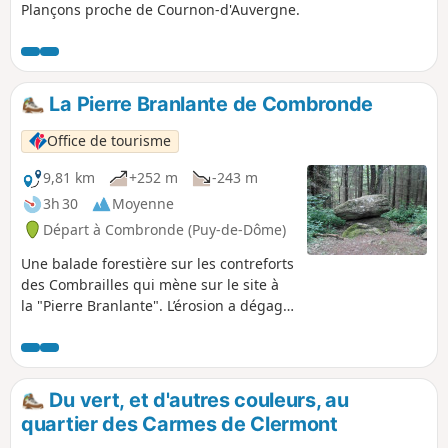
Plançons proche de Cournon-d'Auvergne.
La Pierre Branlante de Combronde
Office de tourisme
9,81 km
+252 m
-243 m
3h 30
Moyenne
Départ à Combronde (Puy-de-Dôme)
Une balade forestière sur les contreforts
des Combrailles qui mène sur le site à
la "Pierre Branlante". L’érosion a dégagé
un bloc de granit pour le placer en
équilibre. Selon la légende, ce bloc
émet une oscillation à la seule force de
l’homme.
Du vert, et d'autres couleurs, au
quartier des Carmes de Clermont