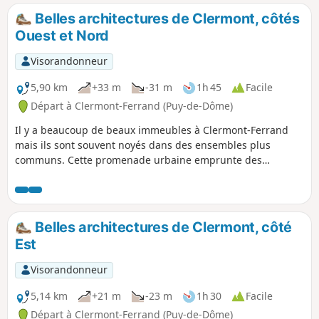
Belles architectures de Clermont, côtés
Ouest et Nord
Visorandonneur
5,90 km
+33 m
-31 m
1h 45
Facile
Départ à Clermont-Ferrand (Puy-de-Dôme)
Il y a beaucoup de beaux immeubles à Clermont-Ferrand
mais ils sont souvent noyés dans des ensembles plus
communs. Cette promenade urbaine emprunte des
boulevards et rues qui se distinguent par leur richesse
architecturale. Bien que ce circuit soit plutôt dédié à la
période fin XIXe-début XXe, l'itinéraire emprunte aussi
quelques rues du centre historique bordées d'immeubles
Belles architectures de Clermont, côté
plus anciens. L'itinéraire proposé explore plus
Est
particulièrement l'Ouest et le Nord du centre de Clermont-
Ferrand.
Visorandonneur
5,14 km
+21 m
-23 m
1h 30
Facile
Départ à Clermont-Ferrand (Puy-de-Dôme)