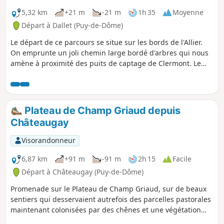
5,32 km
+21 m
-21 m
1h 35
Moyenne
Départ à Dallet (Puy-de-Dôme)
Le départ de ce parcours se situe sur les bords de l'Allier.
On emprunte un joli chemin large bordé d'arbres qui nous
amène à proximité des puits de captage de Clermont. Le
retour s'effectue sur un sentier herbeux depuis lequel on
voit les villages de Mezel et Dallet à droite et Cournon à
gauche.
Plateau de Champ Griaud depuis
Châteaugay
Visorandonneur
6,87 km
+91 m
-91 m
2h 15
Facile
Départ à Châteaugay (Puy-de-Dôme)
Promenade sur le Plateau de Champ Griaud, sur de beaux
sentiers qui desservaient autrefois des parcelles pastorales
maintenant colonisées par des chênes et une végétation
sauvage, puis au milieu des parcelles de vignes, remises à