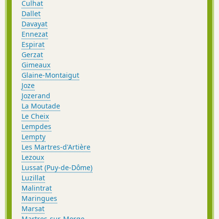
Culhat
Dallet
Davayat
Ennezat
Espirat
Gerzat
Gimeaux
Glaine-Montaigut
Joze
Jozerand
La Moutade
Le Cheix
Lempdes
Lempty
Les Martres-d'Artière
Lezoux
Lussat (Puy-de-Dôme)
Luzillat
Malintrat
Maringues
Marsat
Martres-sur-Morge