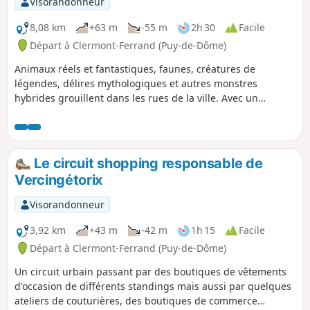
Visorandonneur
8,08 km
+63 m
-55 m
2h 30
Facile
Départ à Clermont-Ferrand (Puy-de-Dôme)
Animaux réels et fantastiques, faunes, créatures de
légendes, délires mythologiques et autres monstres
hybrides grouillent dans les rues de la ville. Avec un
bestiaire pour fil conducteur, cette randonnée urbaine vous
fera découvrir moult belles autres choses dans le centre de
Clermont-Ferrand.
Le circuit shopping responsable de
Vercingétorix
Visorandonneur
3,92 km
+43 m
-42 m
1h 15
Facile
Départ à Clermont-Ferrand (Puy-de-Dôme)
Un circuit urbain passant par des boutiques de vêtements
d'occasion de différents standings mais aussi par quelques
ateliers de couturières, des boutiques de commerce