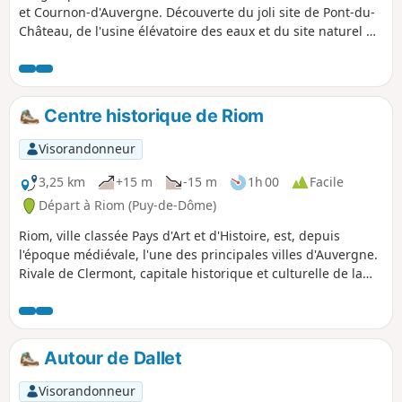
et Cournon-d'Auvergne. Découverte du joli site de Pont-du-
Château, de l'usine élévatoire des eaux et du site naturel de
Malmouche.
Centre historique de Riom
Visorandonneur
3,25 km
+15 m
-15 m
1h 00
Facile
Départ à Riom (Puy-de-Dôme)
Riom, ville classée Pays d'Art et d'Histoire, est, depuis
l'époque médiévale, l'une des principales villes d'Auvergne.
Rivale de Clermont, capitale historique et culturelle de la
région, Riom fut néanmoins capitale du Duché d'Auvergne
et conserve un patrimoine bâti remarquable.
Autour de Dallet
Visorandonneur