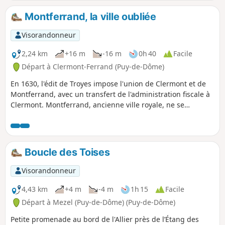
la Chaîne des Puys, une visite du bourg de Mezel à la
rencontre de toute une faune sculptée dans la pierre.
Montferrand, la ville oubliée
Visorandonneur
2,24 km
+16 m
-16 m
0h 40
Facile
Départ à Clermont-Ferrand (Puy-de-Dôme)
En 1630, l'édit de Troyes impose l'union de Clermont et de
Montferrand, avec un transfert de l'administration fiscale à
Clermont. Montferrand, ancienne ville royale, ne se
remettra jamais de cette décision politique. Éloigné du
centre ville de Clermont-Ferrand, le désormais quartier de
Montferrand, riche d'un patrimoine bâti exceptionnel,
mérite un détour, d'autant plus qu'il est facilement
Boucle des Toises
accessible par le tram.
Visorandonneur
4,43 km
+4 m
-4 m
1h 15
Facile
Départ à Mezel (Puy-de-Dôme) (Puy-de-Dôme)
Petite promenade au bord de l'Allier près de l’Étang des