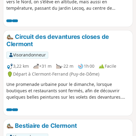
vers le Nord, on s'élève en altitude, mais aussi en
température, passant du Jardin Lecoq, au centre de
Clermont, au Parc de Monjuzet, petit puy culminant à 480 m
dans lequel est aménagé un jardin méditerranéen, puis par
la très belle fresque du collectif End To End célébrant la
forêt amazonienne, avant de grimper sérieusement pour
Circuit des devantures closes de
atteindre l'ancien oppidum gaulois sur le site des Côtes de
Clermont
Clermont, à près de 600 m d'altitude.
Visorandonneur
3,22 km
+31 m
-22 m
1h 00
Facile
Départ à Clermont-Ferrand (Puy-de-Dôme)
Une promenade urbaine pour le dimanche, lorsque
boutiques et restaurants sont fermés, afin de découvrir
quelques belles peintures sur les volets des devantures.
L'itinéraire permet aussi de découvrir plusieurs peintures
murales du centre historique de Clermont.
Bestiaire de Clermont