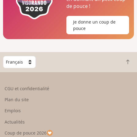
de pouce !
Je donne un coup de
pouce
C
R
h
e
o
t
i
o
s
CGU et confidentialité
u
i
r
s
Plan du site
e
s
n
e
Emplois
h
z
Actualités
a
u
u
n
Coup de pouce 2026
t
p