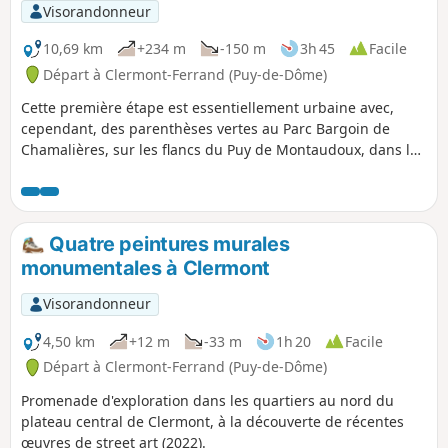
leurs stations thermales, leurs environnements naturels et
Visorandonneur
quelques curiosités géologiques. Les premières étapes
suivent le cours de l'Artière, et les dernières le cours de la
10,69 km
+234 m
-150 m
3h 45
Facile
Tiretaine, deux jolies petites rivières, affluentes de l'Allier,
Départ à Clermont-Ferrand (Puy-de-Dôme)
qui naissent aux pieds des puys.Voir "Infos pratiques" pour
Cette première étape est essentiellement urbaine avec,
une variante en 4 étapes avec hébergement
cependant, des parenthèses vertes au Parc Bargoin de
Chamalières, sur les flancs du Puy de Montaudoux, dans la
châtaigneraie de Beaumont et dans les petits parcs
traversés le long de l'Artière.
Quatre peintures murales
monumentales à Clermont
Visorandonneur
4,50 km
+12 m
-33 m
1h 20
Facile
Départ à Clermont-Ferrand (Puy-de-Dôme)
Promenade d'exploration dans les quartiers au nord du
plateau central de Clermont, à la découverte de récentes
œuvres de street art (2022).