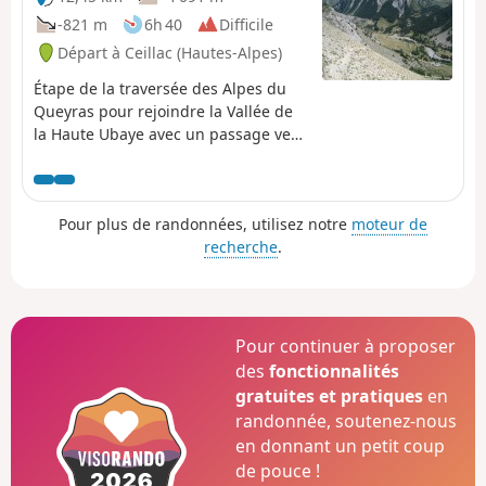
-821 m
6h 40
Difficile
Départ à Ceillac (Hautes-Alpes)
Étape de la traversée des Alpes du
Queyras pour rejoindre la Vallée de
la Haute Ubaye avec un passage vers
le Lac Sainte-Anne et le Col Girardin.
Pour plus de randonnées, utilisez notre
moteur de
recherche
.
Pour continuer à proposer
des
fonctionnalités
gratuites et pratiques
en
randonnée, soutenez-nous
en donnant un petit coup
de pouce !