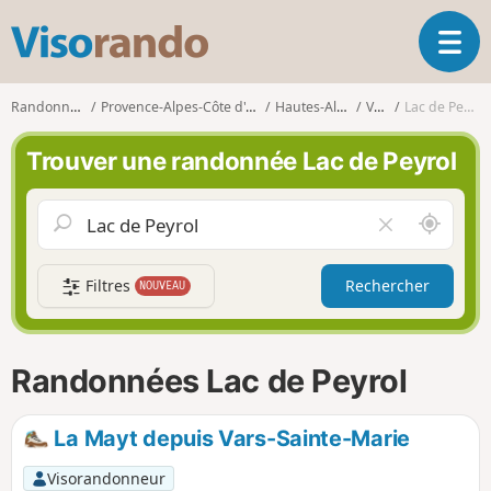
V
O
i
u
s
v
o
Randonnées
Provence-Alpes-Côte d'Azur
Hautes-Alpes
Vars
Lac de Peyrol
r
r
i
a
Trouver une randonnée Lac de Peyrol
r
n
l
d
a
o
A
V
n
u
i
a
t
d
v
Filtres
Rechercher
NOUVEAU
o
e
i
u
r
g
r
l
a
d
e
Randonnées Lac de Peyrol
t
e
c
i
m
h
o
o
a
La Mayt depuis Vars-Sainte-Marie
n
i
m
p
Visorandonneur