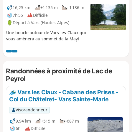
16,25 km
+1 135 m
-1 136 m
7h 55
Difficile
Départ à Vars (Hautes-Alpes)
Une boucle autour de Vars-les-Claux qui
vous amènera au sommet de la Mayt
Randonnées à proximité de Lac de
Peyrol
Vars les Claux - Cabane des Prises -
Col du Châtelret- Vars Sainte-Marie
Visorandonneur
9,94 km
+515 m
-687 m
6h
Difficile