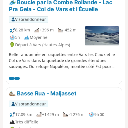
Boucle par la Combe Rollande - Lac
Pra Gela - Col de Vars et l'Écuelle
Visorandonneur
8,28 km
+396 m
-452 m
5h
Moyenne
Départ à Vars (Hautes-Alpes)
Belle randonnée en raquettes entre Vars les Claux et le
Col de Vars dans la quiétude de grandes étendues
sauvages. Du refuge Napoléon, montée côté Est pour
contourner la Combe Rollande puis passage par le Lac
de Pra Gela et le Col de Vars. Ensuite, nouvelle montée
côté Ouest à la Cabane de l'Écuelle et redescente sur
Vars les Claux.
Basse Rua - Maljasset
Visorandonneur
17,09 km
+1 429 m
-1 276 m
9h 00
Très difficile