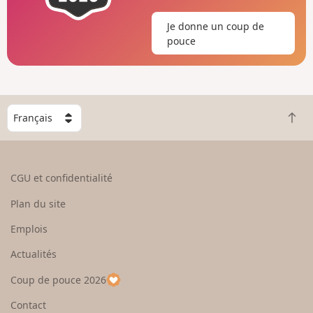
Je donne un coup de
pouce
C
R
h
e
o
t
i
o
s
CGU et confidentialité
u
i
r
s
Plan du site
e
s
n
e
Emplois
h
z
Actualités
a
u
u
n
Coup de pouce 2026
t
p
a
Contact