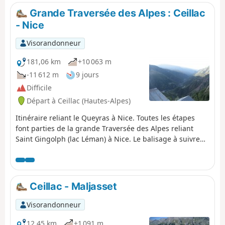
Grande Traversée des Alpes : Ceillac
- Nice
Visorandonneur
181,06 km
+10 063 m
-11 612 m
9 jours
Difficile
Départ à Ceillac (Hautes-Alpes)
Itinéraire reliant le Queyras à Nice. Toutes les étapes
font parties de la grande Traversée des Alpes reliant
Saint Gingolph (lac Léman) à Nice. Le balisage à suivre
est le GR®5. Ce balisage est parfait et permet de
randonner en admirant les différents paysages sans
toujours être concentré sur une carte IGN. Les régions
traversées sont le Queyras, la Haute Ubaye, le
Ceillac - Maljasset
Mercantour, la Haute Tinée, la Vésubie et l'arrière Pays
Niçois.
Visorandonneur
12,45 km
+1 091 m