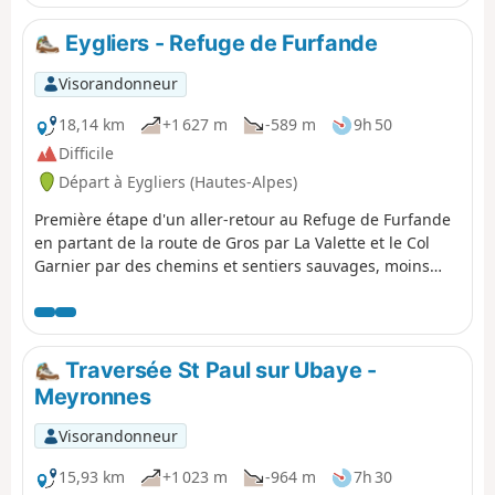
Eygliers - Refuge de Furfande
Visorandonneur
18,14 km
+1 627 m
-589 m
9h 50
Difficile
Départ à Eygliers (Hautes-Alpes)
Première étape d'un aller-retour au Refuge de Furfande
en partant de la route de Gros par La Valette et le Col
Garnier par des chemins et sentiers sauvages, moins
utilisés que le GR®. Gîte au refuge qui a été
complètement réhabilité et modernisé. Le retour se fera
par un itinéraire différent et tout aussi intéressant
Traversée St Paul sur Ubaye -
Meyronnes
Visorandonneur
15,93 km
+1 023 m
-964 m
7h 30