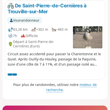
De Saint-Pierre-de-Cernières à
Trouville-sur-Mer
Visorandonneur
83,28 km
+302 m
-465 m
7h
Difficile
Départ à Saint-Pierre-de-
Cernières (Eure)
Circuit assez accidenté pour passer la Charentonne et le
Guiel. Après Ouilly-du-Houley, passage de la Paquine,
suivi d'une côte de 7 à 11%, et d'un passage isolé au
ruisseau du Chaussey. Vous entrez en pays d'Auge avec
ses haras et champs de courses. De part et d'autre de la
Touques, le terrain est plus vallonné. En fin du parcours,
Pour plus de randonnées, utilisez notre
moteur de
une reposante Voie Verte contourne l'hippodrome, longe
recherche
.
les ports de Dauville et Trouville, pour arriver en bord de
mer, sur les renommées Planches de Trouville.