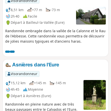
Visorandonneur
8,51 km
+77 m
-73 m
2h 40
Facile
Départ à Bailleul-la-Vallée (Eure)
Randonnée ombragée dans la vallée de la Calonne et le Rau
de l'Abbesse. Cette randonnée vous permettra de découvrir
de jolies maisons typiques et d'anciens haras.
Asnières dans l'Eure
Visorandonneur
15,12 km
+145 m
-145 m
4h 45
Moyenne
Départ à Asnières (Eure)
Randonnée en pleine nature avec de très
beaux paysages entre le Calvados et l'Eure.