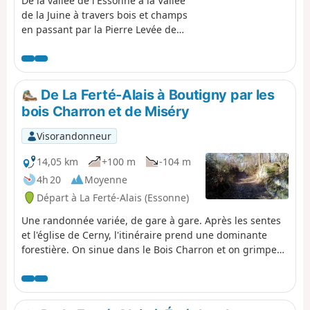
De la vallée de l'Essonne à la Vallée
de la Juine à travers bois et champs
en passant par la Pierre Levée de
Janville sur Juine et le Belvédère de
Chamarande. Un itinéraire presque
entièrement sur chemins avec de
belles échappées dans le Parc
De La Ferté-Alais à Boutigny par les
Naturel Régional du Gâtinais
bois Charron et de Miséry
Français.
Visorandonneur
14,05 km
+100 m
-104 m
4h 20
Moyenne
Départ à La Ferté-Alais (Essonne)
Une randonnée variée, de gare à gare. Après les sentes
et l'église de Cerny, l'itinéraire prend une dominante
forestière. On sinue dans le Bois Charron et on grimpe
sur la butte de la Roche Cornue plantée de blocs de
rocher. Après l'agréable traversée du Bois de Miséry, on
retrouve la vallée de l'Essonne et ses villages.