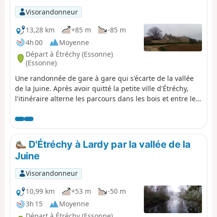
dans les vallées. Le parcours rencontre de très
Visorandonneur
nombreux villages, plus ou moins grand.
13,28 km
+85 m
-85 m
4h 00
Moyenne
Départ à Étréchy (Essonne)
(Essonne)
Une randonnée de gare à gare qui s'écarte de la vallée
de la Juine. Après avoir quitté la petite ville d'Étréchy,
l'itinéraire alterne les parcours dans les bois et entre les
champs. En chemin, un site géologique sablonneux, un
petit rocher à cavité naturelle et un dolmen.
D'Étréchy à Lardy par la vallée de la
Juine
Visorandonneur
10,99 km
+53 m
-50 m
3h 15
Moyenne
Départ à Étréchy (Essonne)