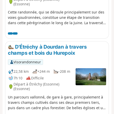
(Essonne)
Cette randonnée, qui se déroule principalement sur des
voies goudronnées, constitue une étape de transition
dans cette pérégrination le long de la Juine. La traversée
de quelques jolis villages, deux anciens moulins, une
belle église et une curiosité géologique agrémentent ce
parcours.
D'Étréchy à Dourdan à travers
champs et bois du Hurepoix
Visorandonneur
22,58 km
+244 m
-208 m
7h 10
Difficile
Départ à Étréchy (Essonne)
(Essonne)
Un parcours vallonné, de gare à gare, principalement à
travers champs cultivés dans ses deux premiers tiers,
puis dans un cadre plus forestier. De belles églises et un
patrimoine rural se rencontrent au gré des villages