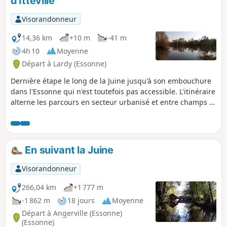
d'Itteville
p
Visorandonneur
14,36 km
+10 m
-41 m
4h 10
Moyenne
Départ à Lardy (Essonne)
Dernière étape le long de la Juine jusqu'à son embouchure
dans l'Essonne qui n'est toutefois pas accessible. L'itinéraire
alterne les parcours en secteur urbanisé et entre champs et
bois. Le Marais d'Itteville, avec ses étangs, ses roselières et
ses observatoires à oiseaux, constitue le point d'orgue de
cette randonnée.
En suivant la Juine
Visorandonneur
266,04 km
+1 777 m
-1 862 m
18 jours
Moyenne
Départ à Angerville (Essonne)
(Essonne)