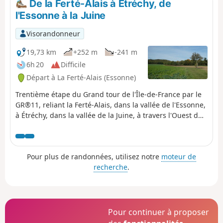
De la Ferté-Alais à Étréchy, de
l'Essonne à la Juine
Visorandonneur
19,73 km
+252 m
-241 m
6h 20
Difficile
Départ à La Ferté-Alais (Essonne)
Trentième étape du Grand tour de l'Île-de-France par le
GR®11, reliant la Ferté-Alais, dans la vallée de l'Essonne,
à Étréchy, dans la vallée de la Juine, à travers l'Ouest du
Parc Naturel Régional du Gâtinais Français. Elle consiste
en la poursuite de la traversée de l'Essonne, entre
paysages agricoles, petits massifs forestiers et vallées
Pour plus de randonnées, utilisez notre
moteur de
plus imposantes. Une étape relativement courte et sans
recherche
.
grosse difficulté, avant les deux suivantes qui seront un
peu plus longues.
Pour continuer à proposer