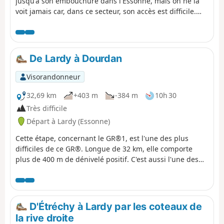
jusqu'à son embouchure dans l'Essonne, mais on ne la
voit jamais car, dans ce secteur, son accès est difficile.
L'itinéraire, retenu ici, alterne les traversées des forêts
de Cheptainville de Saint-Vrain, les chemins entre les
champs et les parcours en secteur urbanisé. L'obélisque
de Saint-Vrain, en lisière de forêt, constitue une
De Lardy à Dourdan
curiosité.
Visorandonneur
32,69 km
+403 m
-384 m
10h 30
Très difficile
Départ à Lardy (Essonne)
Cette étape, concernant le GR®1, est l'une des plus
difficiles de ce GR®. Longue de 32 km, elle comporte
plus de 400 m de dénivelé positif. C'est aussi l'une des
plus belles. Au départ de Lardy, cette randonnée permet
de croiser de magnifiques monuments, comme l'Église
Saint-Sulpice, l'Église Saint-Yon, l'église de Sermaise
ainsi que le Château de Dourdan. D'autres monuments
D'Étréchy à Lardy par les coteaux de
sont à visiter dans cette ville. L'essentiel du parcours se
la rive droite
fait en campagne, avec plusieurs montées et descentes