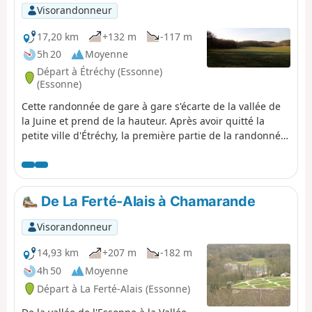
Visorandonneur
17,20 km
+132 m
-117 m
5h 20
Moyenne
Départ à Étréchy (Essonne)
(Essonne)
Cette randonnée de gare à gare s'écarte de la vallée de
la Juine et prend de la hauteur. Après avoir quitté la
petite ville d'Étréchy, la première partie de la randonnée
se déroule essentiellement entre les champs cultivés. À
partir du village de Mauchamps, le parcours est plus
diversifié et se déroule en partie en forêt. Plusieurs
belles églises sont au rendez-vous, à Étréchy,
De La Ferté-Alais à Chamarande
Mauchamps et Torfou, sans compter la superbe église
de Saint-Sulpice-de-Favières pour laquelle un diverticule
Visorandonneur
est proposé.
14,93 km
+207 m
-182 m
4h 50
Moyenne
Départ à La Ferté-Alais (Essonne)