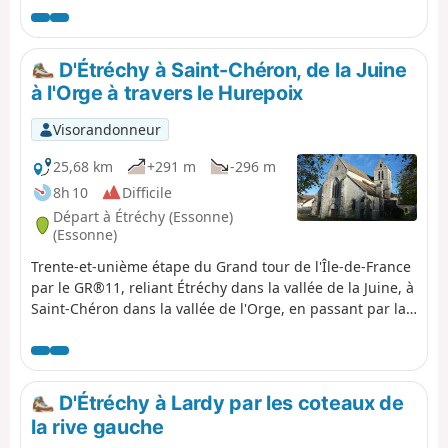
traversés. Dans Dourdan, la promenade le long de
l'Orge, l'église des XIIe-XIIIe siècles et le château-fort
offrent une superbe touche finale.
D'Étréchy à Saint-Chéron, de la Juine
à l'Orge à travers le Hurepoix
Visorandonneur
25,68 km
+291 m
-296 m
8h 10
Difficile
Départ à Étréchy (Essonne)
(Essonne)
Trente-et-unième étape du Grand tour de l'Île-de-France
par le GR®11, reliant Étréchy dans la vallée de la Juine, à
Saint-Chéron dans la vallée de l'Orge, en passant par la
Vallée de la Renarde. Elle chemine à travers le Hurepoix
et aux confins de la Beauce dans sa partie Sud, dans des
paysages variés, entre plateaux et vallées et entre
champs et forêts. Elle présente la particularité
D'Étréchy à Lardy par les coteaux de
d'effectuer de nombreuses montées et descentes entre
la rive gauche
plateau et vallées.