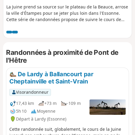
La Juine prend sa source sur le plateau de la Beauce, arrose
la ville d'Étampes pour se jeter plus loin dans l'Essonne.
Cette série de randonnées propose de suivre le cours de
cette rivière. Plusieurs des étapes sont en ligne et de gare à
gare mais d'autres sont des boucles sur les coteaux qui
encadrent la rivière.
Randonnées à proximité de Pont de
l'Hêtre
De Lardy à Ballancourt par
Cheptainville et Saint-Vrain
Visorandonneur
17,43 km
+73 m
-109 m
5h 10
Moyenne
Départ à Lardy (Essonne)
Cette randonnée suit, globalement, le cours de la Juine