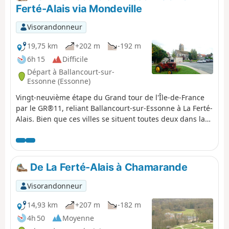
Ferté-Alais via Mondeville
Visorandonneur
19,75 km
+202 m
-192 m
6h 15
Difficile
Départ à Ballancourt-sur-
Essonne (Essonne)
Vingt-neuvième étape du Grand tour de l'Île-de-France
par le GR®11, reliant Ballancourt-sur-Essonne à La Ferté-
Alais. Bien que ces villes se situent toutes deux dans la
vallée de l'Essonne, l'itinéraire proposé passe par le
plateau surplombant la vallée côté Est, dans le Parc
Naturel Régional du Gâtinais français, jusqu'au
charmant village de Mondeville. Le GR® chemine alors
De La Ferté-Alais à Chamarande
entre vallée, forêts agrémentées de blocs de grès et
plateaux agricoles. Cette étape est plus courte que les
Visorandonneur
précédentes mais n'est pas exempte de difficultés car
elle arpente toujours des portions de terrain escarpé de
14,93 km
+207 m
-182 m
type forêt de Fontainebleau, notamment autour de
4h 50
Moyenne
Mondeville. L'itinéraire permet également de découvrir