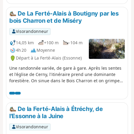
source de biodiversité et lieu d'observation de la faune.
De La Ferté-Alais à Boutigny par les
bois Charron et de Miséry
Visorandonneur
14,05 km
+100 m
-104 m
4h 20
Moyenne
Départ à La Ferté-Alais (Essonne)
Une randonnée variée, de gare à gare. Après les sentes
et l'église de Cerny, l'itinéraire prend une dominante
forestière. On sinue dans le Bois Charron et on grimpe
sur la butte de la Roche Cornue plantée de blocs de
rocher. Après l'agréable traversée du Bois de Miséry, on
retrouve la vallée de l'Essonne et ses villages.
De la Ferté-Alais à Étréchy, de
l'Essonne à la Juine
Visorandonneur