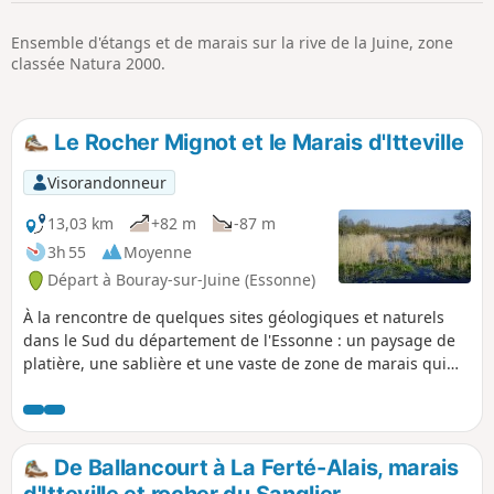
p
Ensemble d'étangs et de marais sur la rive de la Juine, zone
classée Natura 2000.
Le Rocher Mignot et le Marais d'Itteville
Visorandonneur
13,03 km
+82 m
-87 m
3h 55
Moyenne
Départ à Bouray-sur-Juine (Essonne)
À la rencontre de quelques sites géologiques et naturels
dans le Sud du département de l'Essonne : un paysage de
platière, une sablière et une vaste de zone de marais qui
abrite de nombreux oiseaux. Une randonnée qui alterne les
passages en sous-bois, les plus nombreux, et entre les
champs.
De Ballancourt à La Ferté-Alais, marais