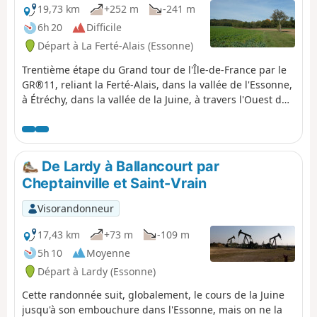
19,73 km
+252 m
-241 m
6h 20
Difficile
Départ à La Ferté-Alais (Essonne)
Trentième étape du Grand tour de l'Île-de-France par le
GR®11, reliant la Ferté-Alais, dans la vallée de l'Essonne,
à Étréchy, dans la vallée de la Juine, à travers l'Ouest du
Parc Naturel Régional du Gâtinais Français. Elle consiste
en la poursuite de la traversée de l'Essonne, entre
paysages agricoles, petits massifs forestiers et vallées
plus imposantes. Une étape relativement courte et sans
De Lardy à Ballancourt par
grosse difficulté, avant les deux suivantes qui seront un
Cheptainville et Saint-Vrain
peu plus longues.
Visorandonneur
17,43 km
+73 m
-109 m
5h 10
Moyenne
Départ à Lardy (Essonne)
Cette randonnée suit, globalement, le cours de la Juine
jusqu'à son embouchure dans l'Essonne, mais on ne la