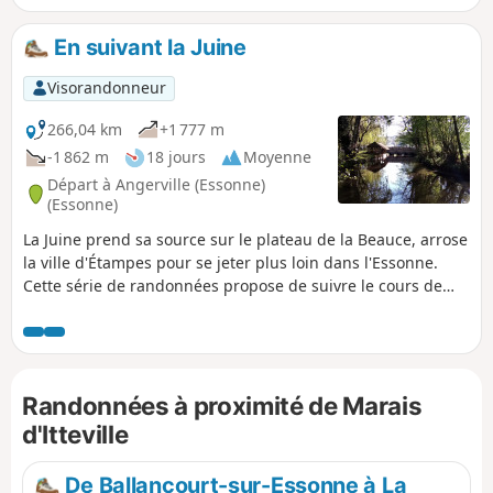
train. Une étape, non accessible en train, fait une boucle en
amont. L'itinéraire alterne les chemins le long de la rivière,
En suivant la Juine
les passages dans les bois et ceux sur des plateaux cultivés.
Visorandonneur
266,04 km
+1 777 m
-1 862 m
18 jours
Moyenne
Départ à Angerville (Essonne)
(Essonne)
La Juine prend sa source sur le plateau de la Beauce, arrose
la ville d'Étampes pour se jeter plus loin dans l'Essonne.
Cette série de randonnées propose de suivre le cours de
cette rivière. Plusieurs des étapes sont en ligne et de gare à
gare mais d'autres sont des boucles sur les coteaux qui
encadrent la rivière.
Randonnées à proximité de Marais
d'Itteville
De Ballancourt-sur-Essonne à La