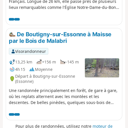
Français. Longue de 26 km, elle passe près de plusieurs
lieux remarquables comme l'Église Notre-Dame-du-Bon-
Secours d'Orveau, le Rocher Bizet, son point et vue et sa
mare ainsi que la Pierre Levée et le Moulin des Scellés.
Très agréable, elle traverse des forêts de pins et
quelques zones ensablées, mais avec très peu de fortes
De Boutigny-sur-Essonne à Maisse
pentes.
par le Bois de Malabri
Visorandonneur
13,25 km
+156 m
-145 m
4h 15
Moyenne
Départ à Boutigny-sur-Essonne
(Essonne)
Une randonnée principalement en forêt, de gare à gare,
où les replats alternent avec les montées et les
descentes. De belles pinèdes, quelques sous-bois de
bruyère et plusieurs blocs de rocher sont au rendez-
vous.
Pour plus de randonnées, utilisez notre
moteur de