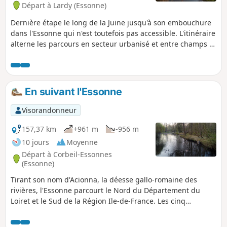
Départ à Lardy (Essonne)
Dernière étape le long de la Juine jusqu'à son embouchure
dans l'Essonne qui n'est toutefois pas accessible. L'itinéraire
alterne les parcours en secteur urbanisé et entre champs et
bois. Le Marais d'Itteville, avec ses étangs, ses roselières et
ses observatoires à oiseaux, constitue le point d'orgue de
cette randonnée.
En suivant l'Essonne
Visorandonneur
157,37 km
+961 m
-956 m
10 jours
Moyenne
Départ à Corbeil-Essonnes
(Essonne)
Tirant son nom d'Acionna, la déesse gallo-romaine des
rivières, l'Essonne parcourt le Nord du Département du
Loiret et le Sud de la Région Ile-de-France. Les cinq
première étapes en remontent le cours alors que les quatre
dernières le remontent. Ces neuf étapes sont accessibles en