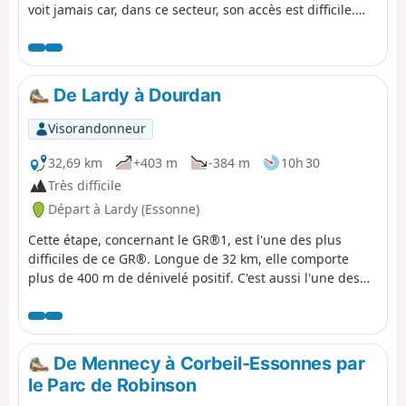
voit jamais car, dans ce secteur, son accès est difficile.
L'itinéraire, retenu ici, alterne les traversées des forêts
de Cheptainville de Saint-Vrain, les chemins entre les
champs et les parcours en secteur urbanisé. L'obélisque
de Saint-Vrain, en lisière de forêt, constitue une
De Lardy à Dourdan
curiosité.
Visorandonneur
32,69 km
+403 m
-384 m
10h 30
Très difficile
Départ à Lardy (Essonne)
Cette étape, concernant le GR®1, est l'une des plus
difficiles de ce GR®. Longue de 32 km, elle comporte
plus de 400 m de dénivelé positif. C'est aussi l'une des
plus belles. Au départ de Lardy, cette randonnée permet
de croiser de magnifiques monuments, comme l'Église
Saint-Sulpice, l'Église Saint-Yon, l'église de Sermaise
ainsi que le Château de Dourdan. D'autres monuments
De Mennecy à Corbeil-Essonnes par
sont à visiter dans cette ville. L'essentiel du parcours se
le Parc de Robinson
fait en campagne, avec plusieurs montées et descentes