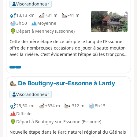
dans les vallées. Le parcours rencontre de très
Visorandonneur
nombreux villages, plus ou moins grand.
13,13 km
+31 m
-41 m
3h 50
Moyenne
Départ à Mennecy (Essonne)
Cette dernière étape de ce périple le long de l'Essonne
offre de nombreuses occasions de jouer à saute-mouton
avec la rivière. C'est évidemment l'étape où les tronçons
urbains sont les plus importants. La ville de Corbeil-
Essonnes révèle ainsi son riche patrimoine religieux, civil
ou industriel.
De Boutigny-sur-Essonne à Lardy
Visorandonneur
25,50 km
+334 m
-312 m
8h 15
Difficile
Départ à Boutigny-sur-Essonne (Essonne)
Nouvelle étape dans le Parc naturel régional du Gâtinais