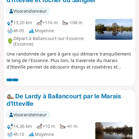
d'Itteville et rocher du Sanglier
Visorandonneur
13,20 km
+116 m
-108 m
4h 05
Moyenne
Départ à Ballancourt-sur-Essonne
(Essonne)
Une randonnée de gare à gare qui démarre tranquillement
le long de l'Essonne. Plus loin, la traversée du marais
d'Itteville permet de découvrir étangs et roselières et
d'admirer les oiseaux depuis des observatoires aménagés.
Après avoir croisé un imposant menhir, on gravit la Butte
d'Itteville. On accède ensuite au chaos de rochers du
Sanglier. La randonnée s'achève par une déambulation
De Lardy à Ballancourt par le Marais
dans les ruelles de La Ferté-Alais.
d'Itteville
Visorandonneur
14,36 km
+10 m
-41 m
4h 10
Moyenne