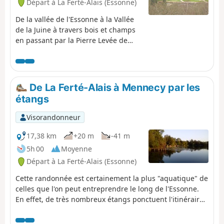
Départ à La Ferté-Alais (Essonne)
certaines curiosités insolites, comme les Roches du Père
La Musique à Ballancourt.
De la vallée de l'Essonne à la Vallée
de la Juine à travers bois et champs
en passant par la Pierre Levée de
Janville sur Juine et le Belvédère de
Chamarande. Un itinéraire presque
entièrement sur chemins avec de
belles échappées dans le Parc
De La Ferté-Alais à Mennecy par les
Naturel Régional du Gâtinais
étangs
Français.
Visorandonneur
17,38 km
+20 m
-41 m
5h 00
Moyenne
Départ à La Ferté-Alais (Essonne)
Cette randonnée est certainement la plus "aquatique" de
celles que l'on peut entreprendre le long de l'Essonne.
En effet, de très nombreux étangs ponctuent l'itinéraire :
étangs pour la pêche ou pour d'autres formes de loisir ;
étangs et marais composant un espace naturel protégé,