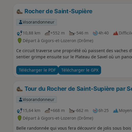
Rocher de Saint-Supière
Visorandonneur
10,88 km
+552 m
-546 m
4h 40
Difficil
Départ à Gigors-et-Lozeron (Drôme)
Ce circuit traverse une propriété où paissent des vaches d
sentier grimpe ensuite sur le Plateau de Savel où un pano
Télécharger le PDF
Télécharger le GPX
Tour du Rocher de Saint-Supière par Se
Visorandonneur
15,64 km
+668 m
-662 m
6h 25
Moyen
Départ à Gigors-et-Lozeron (Drôme)
Belle randonnée qui vous fera découvrir de jolis sous bois