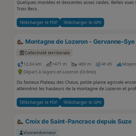
Quelques montées et descentes assez raides. Belles vues 
Trois Becs.
Télécharger le PDF
Télécharger le GPX
Montagne de Lozeron - Gervanne-Sye
Collectivité territoriale
12,04 km
+471 m
-469 m
4h 45
Moyen
Départ à Gigors-et-Lozeron (Drôme)
Du fameux Plateau des Chaux, petite plaine agricole encor
atteindrez les hauteurs de la montagne de Lozeron et pro
Télécharger le PDF
Télécharger le GPX
Croix de Saint-Pancrace depuis Suze
Visorandonneur