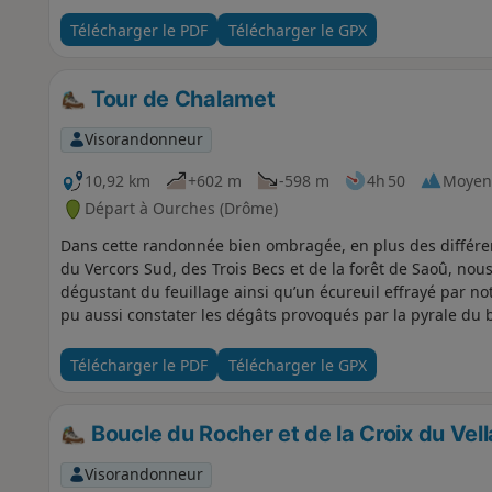
Télécharger le PDF
Télécharger le GPX
Tour de Chalamet
Visorandonneur
10,92 km
+602 m
-598 m
4h 50
Moyen
Départ à Ourches (Drôme)
Dans cette randonnée bien ombragée, en plus des différen
du Vercors Sud, des Trois Becs et de la forêt de Saoû, nou
dégustant du feuillage ainsi qu’un écureuil effrayé par 
pu aussi constater les dégâts provoqués par la pyrale du b
Télécharger le PDF
Télécharger le GPX
Boucle du Rocher et de la Croix du Vel
Visorandonneur