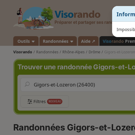
V
Inform
i
s
o
Impossib
r
a
Outils
Randonnées
Aide ↗
Viso
rando
Pre
n
Visorando
Randonnées
Rhône-Alpes
Drôme
Gigors-et-Lozero
d
o
Trouver une randonnée Gigors-et-L
Filtres
NOUVEAU
Randonnées Gigors-et-Loze