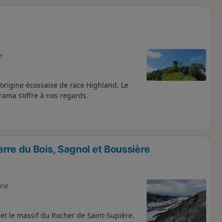
o
a
i
m
p
e
’origine écossaise de race Highland. Le
rama s’offre à nos regards.
rre du Bois, Sagnol et Boussière
ne
 et le massif du Rocher de Saint-Supière.