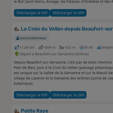
le But Saint-Genix, Ansage, les Falaises d'Omblèze et des 
hormis la longueur.
Télécharger le PDF
Télécharger le GPX
La Croix du Vellan depuis Beaufort-s
Visorandonneur
17,09 km
+664 m
-652 m
6h 45
Moyen
Départ à Beaufort-sur-Gervanne (Drôme)
Depuis Beaufort-sur-Gervanne, c'est par de bons chemins 
Plan-de-Baix, puis à la Croix du Vellan (passage pittoresque
est unique sur la Vallée de la Gervanne et sur le Massif des
village de Lozeron et le Domaine des Arômes (usine de cos
botanique).
Télécharger le PDF
Télécharger le GPX
Petite Raye