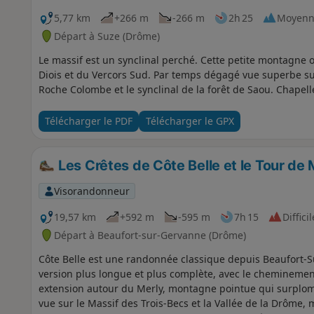
5,77 km
+266 m
-266 m
2h 25
Moyenn
Départ à Suze (Drôme)
Le massif est un synclinal perché. Cette petite montagne
Diois et du Vercors Sud. Par temps dégagé vue superbe su
Roche Colombe et le synclinal de la forêt de Saou. Chapelle
Télécharger le PDF
Télécharger le GPX
Les Crêtes de Côte Belle et le Tour de 
Visorandonneur
19,57 km
+592 m
-595 m
7h 15
Difficil
Départ à Beaufort-sur-Gervanne (Drôme)
Côte Belle est une randonnée classique depuis Beaufort-Su
version plus longue et plus complète, avec le cheminement 
extension autour du Merly, montagne pointue qui surplom
vue sur le Massif des Trois-Becs et la Vallée de la Drôme,