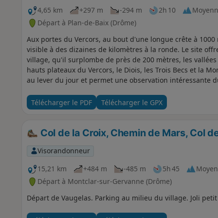
4,65 km
+297 m
-294 m
2h 10
Moyenn
Départ à Plan-de-Baix (Drôme)
Aux portes du Vercors, au bout d'une longue crête à 1000 
visible à des dizaines de kilomètres à la ronde. Le site o
village, qu'il surplombe de près de 200 mètres, les vallées
hauts plateaux du Vercors, le Diois, les Trois Becs et la Mo
au lever du jour et permet une observation intéressante du
ses fermes, son temple, sa chapelle et son château. Le dén
courte. La boucle permet d'atténuer la difficulté de l'ascensi
Télécharger le PDF
Télécharger le GPX
Notre-Dame, dans le bas du village, pour découvrir ce pa
Col de la Croix, Chemin de Mars, Col de
Visorandonneur
15,21 km
+484 m
-485 m
5h 45
Moyen
Départ à Montclar-sur-Gervanne (Drôme)
Départ de Vaugelas. Parking au milieu du village. Joli petit