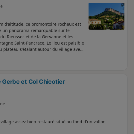
e
m d'altitude, ce promontoire rocheux est
ffre un panorama remarquable sur le
 du Rieussec et de la Gervanne et les
ntagne Saint-Pancrace. Le lieu est paisible
 plateau s'étalant autour du village avec
ivelé est modeste et la distance est
on. Le choix est fait de partir de l'Église
trimoine roman bien rénové.
 Gerbe et Col Chicotier
ne
 village assez bien restauré situé au fond d'un vallon