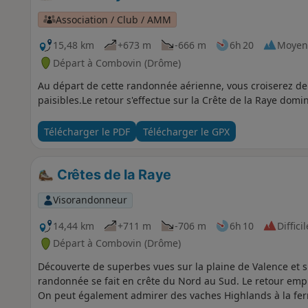
Association / Club / AMM
15,48 km
+673 m
-666 m
6h 20
Moyen
Départ à Combovin (Drôme)
Au départ de cette randonnée aérienne, vous croiserez de 
paisibles.Le retour s'effectue sur la Crête de la Raye domi
Télécharger le PDF
Télécharger le GPX
Crêtes de la Raye
Visorandonneur
14,44 km
+711 m
-706 m
6h 10
Difficil
Départ à Combovin (Drôme)
Découverte de superbes vues sur la plaine de Valence et su
randonnée se fait en crête du Nord au Sud. Le retour emp
On peut également admirer des vaches Highlands à la fer