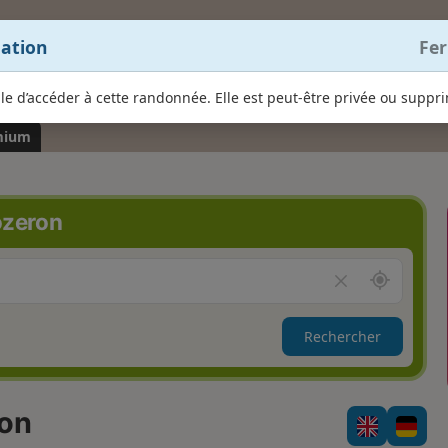
ation
Fe
le d’accéder à cette randonnée. Elle est peut-être privée ou suppr
mium
n
ozeron
A
V
u
i
t
d
Rechercher
o
e
u
r
r
l
d
e
ron
e
c
m
h