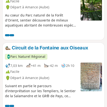
Facile
Départ à Amance (Aube)
Au coeur du Parc naturel de la Forêt
d'Orient, sentier découverte de milieux
aquatiques abritant de nombreuses espèces
sauvages, dont la Salamandre. Il a été mis
en place par l'ONF et le Parc. Cette
promenade emprunte une partie d'un circuit
qui permet d'aborder l'histoire de la forêt
Circuit de la Fontaine aux Oiseaux
Domaniale du Temple, le plus grand
domaine forestier que les Templiers aient
Parc Naturel Régional
possédé en Occident.
7,03 km
+41 m
-42 m
2h 10
Facile
Départ à Amance (Aube)
Suivant en partie le parcours
d’interprétation sur les Templiers, le Sentier
de la Salamandre et le GR® de Pays, ce
circuit forestier offre des points de vue
originaux comme celui de la digue de la