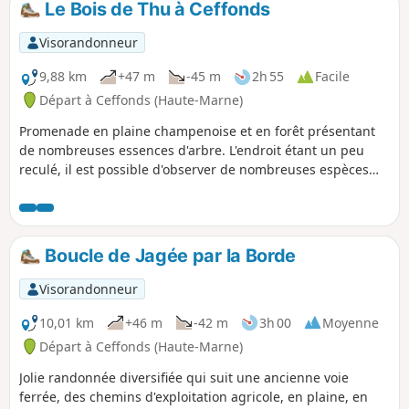
Le Bois de Thu à Ceffonds
belles églises à pans de bois. Si
l’architecture à pans de bois est
Visorandonneur
courante, son emploi dans l’architecture
religieuse reste original. Chemin
9,88 km
+47 m
-45 m
2h 55
Facile
faisant, vous découvrez celle de Bailly-
Départ à Ceffonds (Haute-Marne)
le-Franc, une des plus attachante de
Promenade en plaine champenoise et en forêt présentant
part ses dimensions et la variété des
de nombreuses essences d'arbre. L'endroit étant un peu
décorations suivie de celle d’Outines la
reculé, il est possible d'observer de nombreuses espèces
plus monumental et la plus vaste de
endémiques : renards, chevreuils, blaireaux (s'ils veulent
tous les sanctuaires champenois à pans
bien se laisser voir) ou leurs terriers.
de bois. L'étape se termine à proximité
du Lac de Der, entouré d’une nature
généreuse, ce lac possède des zones de
Boucle de Jagée par la Borde
quiétudes réservées aux 300 espèces
d'oiseaux recensées à ce jour. Une
Visorandonneur
occasion de partager avec les chasseurs
10,01 km
+46 m
-42 m
3h 00
Moyenne
d'image cachés dans les observatoires
ornithologiques pour les espionner.
Départ à Ceffonds (Haute-Marne)
Jolie randonnée diversifiée qui suit une ancienne voie
ferrée, des chemins d'exploitation agricole, en plaine, en