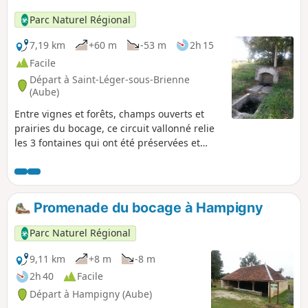
Parc Naturel Régional
7,19 km
+60 m
-53 m
2h 15
Facile
Départ à Saint-Léger-sous-Brienne
(Aube)
Entre vignes et forêts, champs ouverts et
prairies du bocage, ce circuit vallonné relie
les 3 fontaines qui ont été préservées et
mises en valeur sur les 6 que compte la
commune.
Promenade du bocage à Hampigny
Parc Naturel Régional
9,11 km
+8 m
-8 m
2h 40
Facile
Départ à Hampigny (Aube)