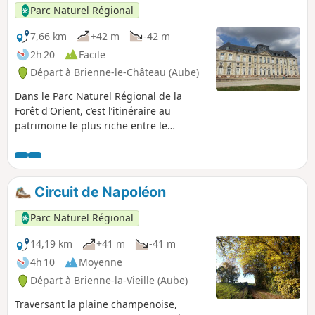
p
Parc Naturel Régional
7,66 km
+42 m
-42 m
2h 20
Facile
Départ à Brienne-le-Château (Aube)
Dans le Parc Naturel Régional de la
Forêt d'Orient, c’est l’itinéraire au
patrimoine le plus riche entre le
château, l’église, la halle à Brienne-le-
Château et l’Écomusée à Brienne-la-
Vieille. La nature réserve aussi bien des
surprises avec un arborétum
Circuit de Napoléon
spectaculaire, une pelouse à orchidées,
les bords de l’Aube et l’allée forestière
Parc Naturel Régional
du château.
14,19 km
+41 m
-41 m
4h 10
Moyenne
Départ à Brienne-la-Vieille (Aube)
Traversant la plaine champenoise,