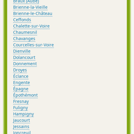
Braux (Aube)
Brienne-la-Vieille
Brienne-le-Château
Ceffonds
Chalette-sur-Voire
Chaumesnil
Chavanges
Courcelles-sur-Voire
Dienville
Dolancourt
Donnement
Droyes
Éclance
Engente
Épagne
Épothémont
Fresnay
Fuligny
Hampigny
Jaucourt
Jessains
Joncreuil