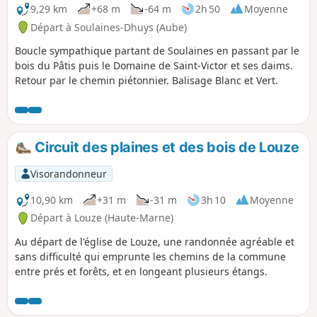
9,29 km
+68 m
-64 m
2h 50
Moyenne
Départ à Soulaines-Dhuys (Aube)
Boucle sympathique partant de Soulaines en passant par le
bois du Pâtis puis le Domaine de Saint-Victor et ses daims.
Retour par le chemin piétonnier. Balisage Blanc et Vert.
Circuit des plaines et des bois de Louze
Visorandonneur
10,90 km
+31 m
-31 m
3h 10
Moyenne
Départ à Louze (Haute-Marne)
Au départ de l'église de Louze, une randonnée agréable et
sans difficulté qui emprunte les chemins de la commune
entre prés et forêts, et en longeant plusieurs étangs.