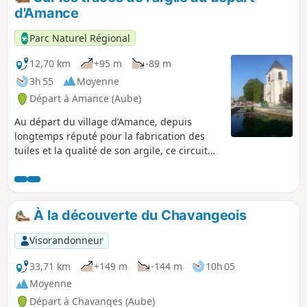
traversez de jolies villages au maisons
d'Amance
en mur en pans de Bois. Vous passez
devant le Château de Brienne le
Parc Naturel Régional
Château pour filez vers la rivière la Voire
dans le département de l'Aube pour
12,70 km
+95 m
-89 m
arriver au petit village de Chalette-sur-
3h 55
Moyenne
Voire.
Départ à Amance (Aube)
Au départ du village d’Amance, depuis
longtemps réputé pour la fabrication des
tuiles et la qualité de son argile, ce circuit
offre une longue traversée forestière et
quelques vues larges sur la campagne et la
traversée du village de la Ville-au-Bois.
À la découverte du Chavangeois
Visorandonneur
33,71 km
+149 m
-144 m
10h 05
Moyenne
Départ à Chavanges (Aube)