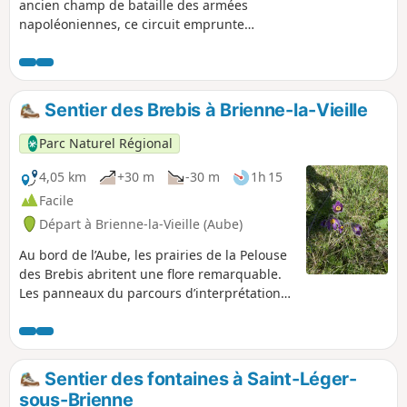
ancien champ de bataille des armées
napoléoniennes, ce circuit emprunte
une ancienne voie romaine, une
ancienne voie ferrée mais aussi les
bords de l’Aube ou un chemin en balcon
sur le lac d’Amance.
Sentier des Brebis à Brienne-la-Vieille
Parc Naturel Régional
4,05 km
+30 m
-30 m
1h 15
Facile
Départ à Brienne-la-Vieille (Aube)
Au bord de l’Aube, les prairies de la Pelouse
des Brebis abritent une flore remarquable.
Les panneaux du parcours d’interprétation
détaillent la faune, la flore et les usages de
cet espace naturel préservé et classé Natura
2000.
Sentier des fontaines à Saint-Léger-
sous-Brienne