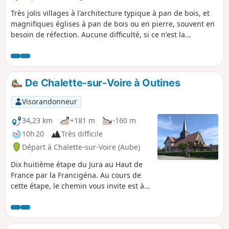
Très jolis villages à l'architecture typique à pan de bois, et
magnifiques églises à pan de bois ou en pierre, souvent en
besoin de réfection. Aucune difficulté, si ce n'est la
longueur.
De Chalette-sur-Voire à Outines
Visorandonneur
34,23 km
+181 m
-160 m
10h 20
Très difficile
Départ à Chalette-sur-Voire (Aube)
Dix huitième étape du Jura au Haut de
France par la Francigéna. Au cours de
cette étape, le chemin vous invite est à
faire une halte à Rosnay l’Hôpital dont
l’église présente, fait exceptionnel, une
crypte. Un peu plus loin le parcours
vous permettra d'admirer deux des plus