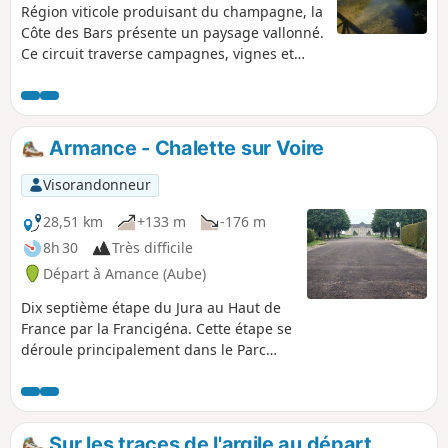
Région viticole produisant du champagne, la
Côte des Bars présente un paysage vallonné.
Ce circuit traverse campagnes, vignes et
forêts, de part et d’autre de la vallée de
l’Aube, reliant les villages de Bossancourt,
Dolancourt, Jaucourt et Arsonval.
Armance - Chalette sur Voire
Visorandonneur
28,51 km
+133 m
-176 m
8h 30
Très difficile
Départ à Amance (Aube)
Dix septième étape du Jura au Haut de
France par la Francigéna. Cette étape se
déroule principalement dans le Parc
Naturel Régional de la Forêt d'Orient,
territoire mystérieux, alliance singulière
de l'eau, de la terre et des hommes. En
suivant la vallée de l'Aube vous
Sur les traces de l'argile au départ