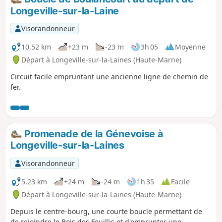
Longeville-sur-la-Laine
Visorandonneur
10,52 km
+23 m
-23 m
3h 05
Moyenne
Départ à Longeville-sur-la-Laines (Haute-Marne)
Circuit facile empruntant une ancienne ligne de chemin de
fer.
Promenade de la Génevoise à
Longeville-sur-la-Laines
Visorandonneur
5,23 km
+24 m
-24 m
1h 35
Facile
Départ à Longeville-sur-la-Laines (Haute-Marne)
Depuis le centre-bourg, une courte boucle permettant de
de rejoindre le Bois des Feuillis et d'emprunter une