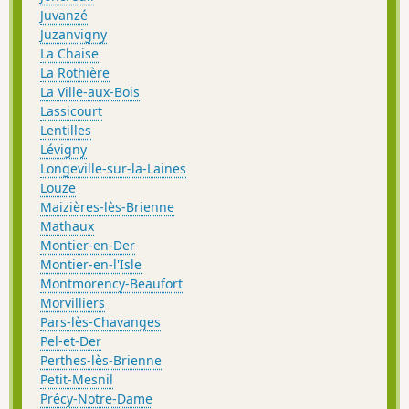
Juvanzé
Juzanvigny
La Chaise
La Rothière
La Ville-aux-Bois
Lassicourt
Lentilles
Lévigny
Longeville-sur-la-Laines
Louze
Maizières-lès-Brienne
Mathaux
Montier-en-Der
Montier-en-l'Isle
Montmorency-Beaufort
Morvilliers
Pars-lès-Chavanges
Pel-et-Der
Perthes-lès-Brienne
Petit-Mesnil
Précy-Notre-Dame