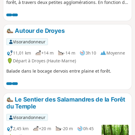
forêt, à travers deux petites agglomérations. En fonction de
la saison, on peut avoir la chance de trouver des noix
sauvages le long de l'ancienne voie ferrée.
Autour de Droyes
Visorandonneur
11,01 km
+14 m
-14 m
3h 10
Moyenne
Départ à Droyes (Haute-Marne)
Balade dans le bocage dervois entre plaine et forêt.
Le Sentier des Salamandres de la Forêt
du Temple
Visorandonneur
2,45 km
+20 m
-20 m
0h 45