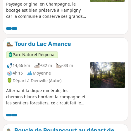
Paysage original en Champagne, le
bocage est bien préservé à Hampigny
car la commune a conservé ses grands
herbages en bordure de la rivière la
Voire. Quelques panneaux
d’interprétation expliquent la faune, les
activités agricoles et la préservation du
Tour du Lac Amance
site classé Natura 2000.
Parc Naturel Régional
14,66 km
+32 m
-33 m
4h 15
Moyenne
Départ à Dienville (Aube)
Alternant la digue minérale, les
chemins blancs bordant la campagne et
les sentiers forestiers, ce circuit fait le
tour complet du Lac d’Amance, révélant
ses atouts parfois secrets.
Boucle de Boulancourt au départ de