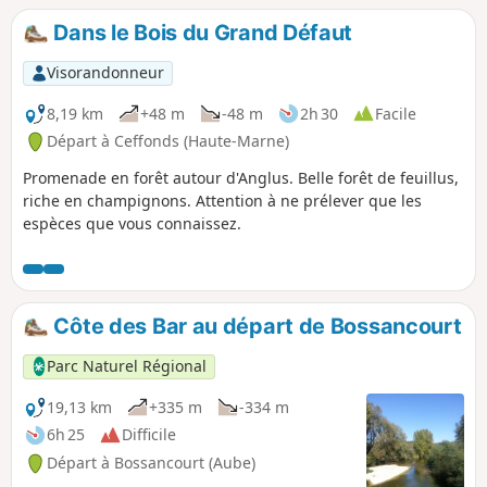
Dans le Bois du Grand Défaut
Visorandonneur
8,19 km
+48 m
-48 m
2h 30
Facile
Départ à Ceffonds (Haute-Marne)
Promenade en forêt autour d'Anglus. Belle forêt de feuillus,
riche en champignons. Attention à ne prélever que les
espèces que vous connaissez.
Côte des Bar au départ de Bossancourt
Parc Naturel Régional
19,13 km
+335 m
-334 m
6h 25
Difficile
Départ à Bossancourt (Aube)