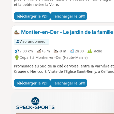
et la petite rivière la Voire.
Télécharger le PDF
Télécharger le GPX
Montier-en-Der - Le jardin de la famille
Visorandonneur
7,00 km
+8 m
-8 m
2h 00
Facile
Départ à Montier-en-Der (Haute-Marne)
Promenade au Sud de la cité dervoise, entre la Varnière et
Crouée d'Héricourt. Visite de l'Église Saint-Rémy, à Ceffond
Télécharger le PDF
Télécharger le GPX