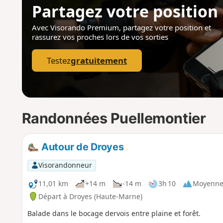
Partagez votre position
Avec Visorando Premium, partagez votre position
et
rassurez vos proches lors de vos sorties
Testez
gratuitement
Randonnées Puellemontier
Autour de Droyes
Visorandonneur
11,01 km
+14 m
-14 m
3h 10
Moyenn
Départ à Droyes (Haute-Marne)
Balade dans le bocage dervois entre plaine et forêt.