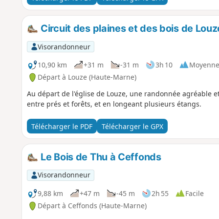
Circuit des plaines et des bois de Louz
Visorandonneur
10,90 km
+31 m
-31 m
3h 10
Moyenn
Départ à Louze (Haute-Marne)
Au départ de l'église de Louze, une randonnée agréable e
entre prés et forêts, et en longeant plusieurs étangs.
Télécharger le PDF
Télécharger le GPX
Le Bois de Thu à Ceffonds
Visorandonneur
9,88 km
+47 m
-45 m
2h 55
Facile
Départ à Ceffonds (Haute-Marne)