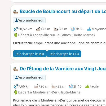
Boucle de Boulancourt au départ de Lo
Visorandonneur
10,52 km
+23 m
-23 m
3h 05
Moyenn
Départ à Longeville-sur-la-Laines (Haute-Marne)
Circuit facile empruntant une ancienne ligne de chemin de
Télécharger le PDF
Télécharger le GPX
De l'Étang de la Varnière aux Vingt Jo
Visorandonneur
7,66 km
+26 m
-28 m
2h 15
Facile
Départ à Montier-en-Der (Haute-Marne)
Promenade dans Montier-en-Der qui permet de découvrir l'
plus loin l'ancien haras national en cours de réaménagemen