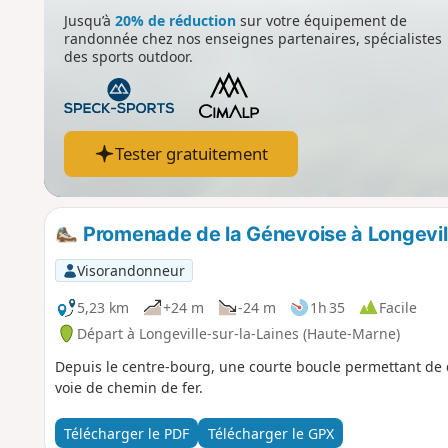
Jusqu’à
20% de réduction
sur votre équipement de
randonnée chez nos enseignes partenaires, spécialistes
des sports outdoor.
Tester gratuitement
Promenade de la Génevoise à Longevill
Visorandonneur
5,23 km
+24 m
-24 m
1h 35
Facile
Départ à Longeville-sur-la-Laines (Haute-Marne)
Depuis le centre-bourg, une courte boucle permettant de d
voie de chemin de fer.
Télécharger le PDF
Télécharger le GPX