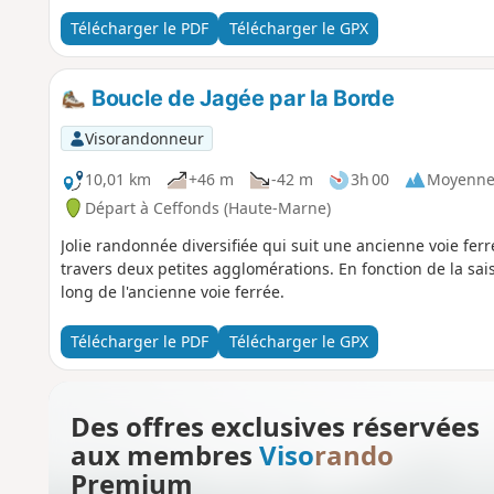
Télécharger le PDF
Télécharger le GPX
Boucle de Jagée par la Borde
Visorandonneur
10,01 km
+46 m
-42 m
3h 00
Moyenn
Départ à Ceffonds (Haute-Marne)
Jolie randonnée diversifiée qui suit une ancienne voie ferré
travers deux petites agglomérations. En fonction de la sai
long de l'ancienne voie ferrée.
Télécharger le PDF
Télécharger le GPX
Des offres exclusives réservées
aux membres
Viso
rando
Premium