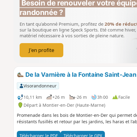
Besoin de renouveler votre équip
randonnée ?
En tant qu’abonné Premium, profitez de
20% de réduc
sur la boutique en ligne Speck Sports.
Eté comme hiver, 
matériel nécessaire à vos sorties de pleine nature.
J'en profite
De la Varnière à la Fontaine Saint-Jean
Visorandonneur
10,11 km
+26 m
-26 m
3h 00
Facile
Départ à Montier-en-Der (Haute-Marne)
Promenade dans les bois de Montier-en-Der qui permet de d
résistants fusillés et retour par les jardins, les haras et l'a
Télécharger le PDF
Télécharger le GPX