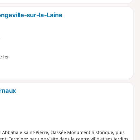
ngeville-sur-la-Laine
e
 fer.
urnaux
Abbatiale Saint-Pierre, classée Monument historique, puis
t. Terminez par une visite dans le centre ville et ses jardins,