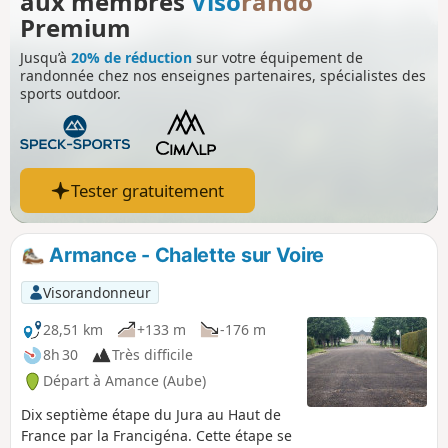
aux membres
Viso
rando
Premium
Jusqu’à
20% de réduction
sur votre équipement de
randonnée chez nos enseignes partenaires, spécialistes des
sports outdoor.
Tester gratuitement
Armance - Chalette sur Voire
Visorandonneur
28,51 km
+133 m
-176 m
8h 30
Très difficile
Départ à Amance (Aube)
Dix septième étape du Jura au Haut de
France par la Francigéna. Cette étape se