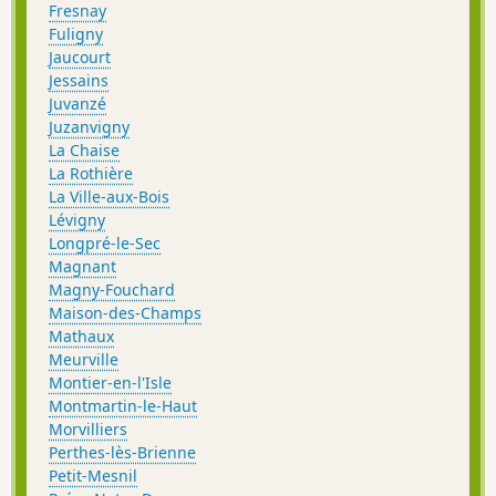
Fresnay
Fuligny
Jaucourt
Jessains
Juvanzé
Juzanvigny
La Chaise
La Rothière
La Ville-aux-Bois
Lévigny
Longpré-le-Sec
Magnant
Magny-Fouchard
Maison-des-Champs
Mathaux
Meurville
Montier-en-l'Isle
Montmartin-le-Haut
Morvilliers
Perthes-lès-Brienne
Petit-Mesnil