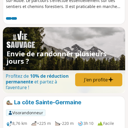
sur-Aube. Le parcours s'effectue essentiellement sur des
sentiers et chemins forestiers. Il est praticable en marche
nordique ou à VTT. Vignoble de champagne, champs, forêts
au programme, avec de jolies vues sur le vignoble
champenois. Au détour du sentier, vous apercevrez la croix
de Lorraine de Colombey les 2 églises. Un passage par le
village de Bergères qui organise chaque année la journée
des fleurs.
Envie de randonner plusieurs
jours ?
Profitez de
10% de réduction
J'en profite
permanente
et partez à
l’aventure !
La côte Sainte-Germaine
Visorandonneur
8,76 km
+225 m
-220 m
3h 10
Facile