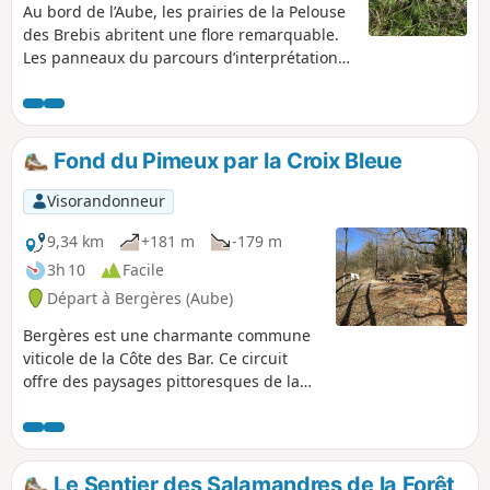
Au bord de l’Aube, les prairies de la Pelouse
des Brebis abritent une flore remarquable.
Les panneaux du parcours d’interprétation
détaillent la faune, la flore et les usages de
cet espace naturel préservé et classé Natura
2000.
Fond du Pimeux par la Croix Bleue
Visorandonneur
9,34 km
+181 m
-179 m
3h 10
Facile
Départ à Bergères (Aube)
Bergères est une charmante commune
viticole de la Côte des Bar. Ce circuit
offre des paysages pittoresques de la
Côte des Bar à travers vallons, coteaux,
vignes, champs, landes et forêts. D'avril
à juin, de magnifiques orchidées
fleurissent sur les terres calcicoles de la
Le Sentier des Salamandres de la Forêt