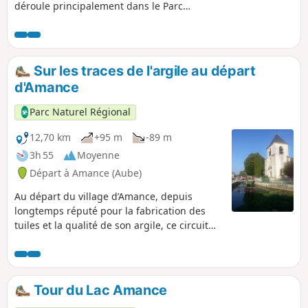
déroule principalement dans le Parc
Naturel Régional de la Forêt d'Orient,
territoire mystérieux, alliance singulière
de l'eau, de la terre et des hommes. En
suivant la vallée de l'Aube vous
Sur les traces de l'argile au départ
traversez de jolies villages au maisons
d'Amance
en mur en pans de Bois. Vous passez
devant le Château de Brienne le
Parc Naturel Régional
Château pour filez vers la rivière la Voire
dans le département de l'Aube pour
12,70 km
+95 m
-89 m
arriver au petit village de Chalette-sur-
3h 55
Moyenne
Voire.
Départ à Amance (Aube)
Au départ du village d’Amance, depuis
longtemps réputé pour la fabrication des
tuiles et la qualité de son argile, ce circuit
offre une longue traversée forestière et
quelques vues larges sur la campagne et la
traversée du village de la Ville-au-Bois.
Tour du Lac Amance