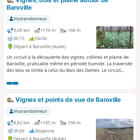
Baroville
Visorandonneur
9,69 km
+174 m
-168 m
3h 15
Facile
Départ à Baroville (Aube)
Un circuit à la découverte des vignes, collines et plaine de
Baroville, praticable même en période humide. La traversée
des bois se limite à celui du Bois des Dames. Le circuit
forme un 8. Il suit une partie du GRP® - Gaston Bachelard
(philosophe né à Bar-sur-Aube) et du GR®145 - Via
Francigena (chemin emprunté par les pèlerins se rendant à
Rome).
Vignes et points de vue de Baroville
Visorandonneur
8,62 km
+195 m
-194 m
3h 00
Moyenne
Départ à Baroville (Aube)