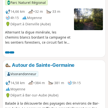
Parc Naturel Régional
14,66 km
+32 m
-33 m
4h 15
Moyenne
Départ à Dienville (Aube)
Alternant la digue minérale, les
chemins blancs bordant la campagne et
les sentiers forestiers, ce circuit fait le
tour complet du Lac d’Amance, révélant
ses atouts parfois secrets.
Autour de Sainte-Germaine
Visorandonneur
14,58 km
+384 m
-381 m
5h 15
Moyenne
Départ à Bar-sur-Aube (Aube)
Balade à la découverte des paysages des environs de Bar-