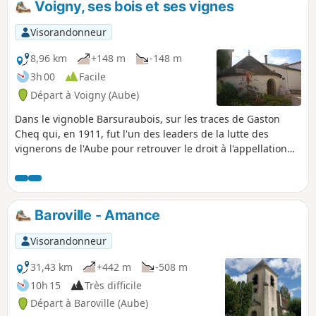
Voigny, ses bois et ses vignes
spectaculaire, une pelouse à orchidées,
les bords de l’Aube et l’allée forestière
Visorandonneur
du château.
8,96 km
+148 m
-148 m
3h 00
Facile
Départ à Voigny (Aube)
Dans le vignoble Barsuraubois, sur les traces de Gaston
Cheq qui, en 1911, fut l'un des leaders de la lutte des
vignerons de l'Aube pour retrouver le droit à l'appellation
champagne.
Baroville - Amance
Visorandonneur
31,43 km
+442 m
-508 m
10h 15
Très difficile
Départ à Baroville (Aube)