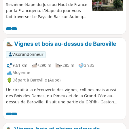
Seizième étape du Jura au Haut de France
par la Francigéna. L'étape du jour vous
fait traverser Le Pays de Bar-sur-Aube qui
s’étend autour de la ville médiévale de
Bar-sur-Aube et prend de multiples
visages : coteaux de vignes, plateaux et
sommets boisés, grandes étendues
Vignes et bois au-dessus de Baroville
herbagées ou cultivées participant à sa
diversité. Des rives de l’Aube, cap sur
Visorandonneur
celles du Landion qui borde le parc
d’attractions de Nigloland. Immanquable
9,61 km
+290 m
-285 m
3h 35
avec ses manèges dont les plus hauts
Moyenne
émergent des cimes des arbres. Le
Départ à Baroville (Aube)
paysage de collines calcaires s’estompe
pour laisser place à la plaine argileuse
Un circuit à la découverte des vignes, collines mais aussi
quand on approche d’Amance, commune
des Bois des Dames, du Pimeux et de la Grand-Côte au-
connue pour ses tuileries-poteries-
dessus de Baroville. Il suit une partie du GRP® - Gaston
briqueteries. Le village a donné son nom
Bachelard (philosophe né à Bar-sur-Aube) et du GR®145 -
à l’un des grands lacs de Champagne
Via Francigena (chemin emprunté par les pèlerins se
rendant à Rome).
Vignes, bois et plaine autour de