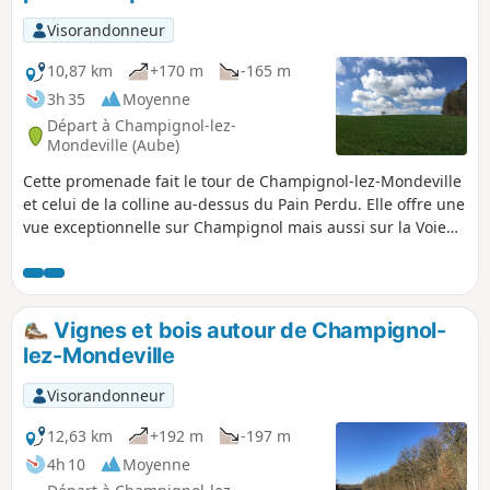
Visorandonneur
10,87 km
+170 m
-165 m
3h 35
Moyenne
Départ à Champignol-lez-
Mondeville (Aube)
Cette promenade fait le tour de Champignol-lez-Mondeville
et celui de la colline au-dessus du Pain Perdu. Elle offre une
vue exceptionnelle sur Champignol mais aussi sur la Voie
Pion, Sainte-Eulalie, Urville et les bois du Mont.
Vignes et bois autour de Champignol-
lez-Mondeville
Visorandonneur
12,63 km
+192 m
-197 m
4h 10
Moyenne