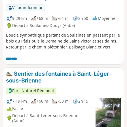
Visorandonneur
9,29 km
+68 m
-64 m
2h 50
Moyenne
Départ à Soulaines-Dhuys (Aube)
Boucle sympathique partant de Soulaines en passant par le
bois du Pâtis puis le Domaine de Saint-Victor et ses daims.
Retour par le chemin piétonnier. Balisage Blanc et Vert.
Sentier des fontaines à Saint-Léger-
sous-Brienne
Parc Naturel Régional
7,19 km
+60 m
-53 m
2h 15
Facile
Départ à Saint-Léger-sous-Brienne
(Aube)