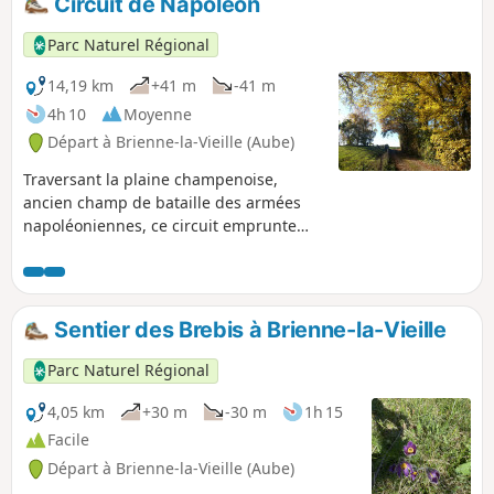
Circuit de Napoléon
Parc Naturel Régional
14,19 km
+41 m
-41 m
4h 10
Moyenne
Départ à Brienne-la-Vieille (Aube)
Traversant la plaine champenoise,
ancien champ de bataille des armées
napoléoniennes, ce circuit emprunte
une ancienne voie romaine, une
ancienne voie ferrée mais aussi les
bords de l’Aube ou un chemin en balcon
sur le lac d’Amance.
Sentier des Brebis à Brienne-la-Vieille
Parc Naturel Régional
4,05 km
+30 m
-30 m
1h 15
Facile
Départ à Brienne-la-Vieille (Aube)