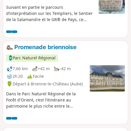
Suivant en partie le parcours
d’interprétation sur les Templiers, le Sentier
de la Salamandre et le GR® de Pays, ce
circuit forestier offre des points de vue
originaux comme celui de la digue de la
Fontaine aux Oiseaux.
Promenade briennoise
Parc Naturel Régional
7,66 km
+42 m
-42 m
2h 20
Facile
Départ à Brienne-le-Château (Aube)
Dans le Parc Naturel Régional de la
Forêt d'Orient, c’est l’itinéraire au
patrimoine le plus riche entre le
château, l’église, la halle à Brienne-le-
Château et l’Écomusée à Brienne-la-
Vieille. La nature réserve aussi bien des
surprises avec un arborétum