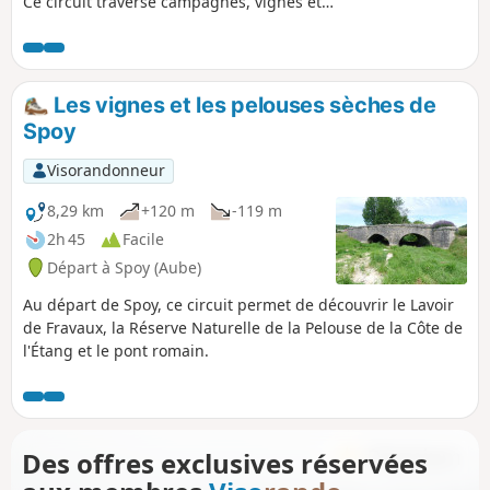
Ce circuit traverse campagnes, vignes et
forêts, de part et d’autre de la vallée de
l’Aube, reliant les villages de Bossancourt,
Dolancourt, Jaucourt et Arsonval.
Les vignes et les pelouses sèches de
Spoy
Visorandonneur
8,29 km
+120 m
-119 m
2h 45
Facile
Départ à Spoy (Aube)
Au départ de Spoy, ce circuit permet de découvrir le Lavoir
de Fravaux, la Réserve Naturelle de la Pelouse de la Côte de
l'Étang et le pont romain.
Des offres exclusives réservées