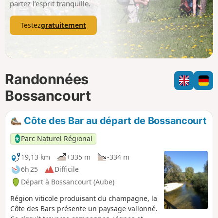
partez l’esprit tranquille.
Testez
gratuitement
Randonnées
Bossancourt
Côte des Bar au départ de Bossancourt
Parc Naturel Régional
19,13 km
+335 m
-334 m
6h 25
Difficile
Départ à Bossancourt (Aube)
Région viticole produisant du champagne, la
Côte des Bars présente un paysage vallonné.