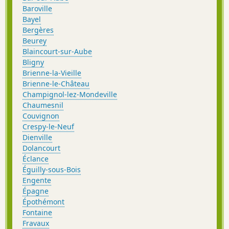
Baroville
Bayel
Bergères
Beurey
Blaincourt-sur-Aube
Bligny
Brienne-la-Vieille
Brienne-le-Château
Champignol-lez-Mondeville
Chaumesnil
Couvignon
Crespy-le-Neuf
Dienville
Dolancourt
Éclance
Éguilly-sous-Bois
Engente
Épagne
Épothémont
Fontaine
Fravaux