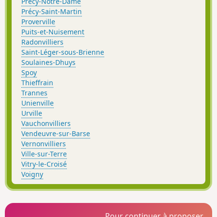
Précy-Notre-Dame
Précy-Saint-Martin
Proverville
Puits-et-Nuisement
Radonvilliers
Saint-Léger-sous-Brienne
Soulaines-Dhuys
Spoy
Thieffrain
Trannes
Unienville
Urville
Vauchonvilliers
Vendeuvre-sur-Barse
Vernonvilliers
Ville-sur-Terre
Vitry-le-Croisé
Voigny
Pour continuer à proposer