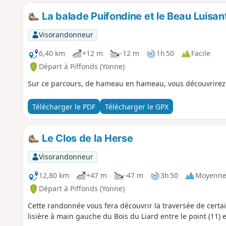
La balade Puifondine et le Beau Luisan
Visorandonneur
6,40 km
+12 m
-12 m
1h 50
Facile
Départ à Piffonds (Yonne)
Sur ce parcours, de hameau en hameau, vous découvrirez l
Télécharger le PDF
Télécharger le GPX
Le Clos de la Herse
Visorandonneur
12,80 km
+47 m
-47 m
3h 50
Moyenn
Départ à Piffonds (Yonne)
Cette randonnée vous fera découvrir la traversée de certa
lisière à main gauche du Bois du Liard entre le point (11) et 