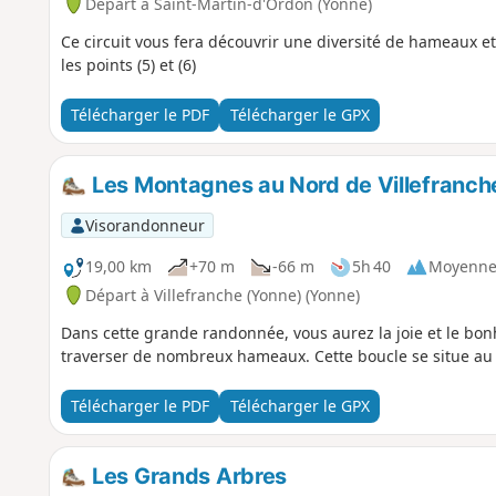
Départ à Saint-Martin-d'Ordon (Yonne)
Ce circuit vous fera découvrir une diversité de hameaux et
les points (5) et (6)
Télécharger le PDF
Télécharger le GPX
Les Montagnes au Nord de Villefranch
Visorandonneur
19,00 km
+70 m
-66 m
5h 40
Moyenn
Départ à Villefranche (Yonne) (Yonne)
Dans cette grande randonnée, vous aurez la joie et le bon
traverser de nombreux hameaux. Cette boucle se situe au N
Télécharger le PDF
Télécharger le GPX
Les Grands Arbres