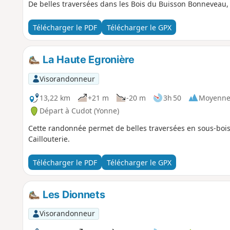
De belles traversées dans les Bois du Buisson Bonneveau, le
Télécharger le PDF
Télécharger le GPX
La Haute Egronière
Visorandonneur
13,22 km
+21 m
-20 m
3h 50
Moyenn
Départ à Cudot (Yonne)
Cette randonnée permet de belles traversées en sous-bois,
Caillouterie.
Télécharger le PDF
Télécharger le GPX
Les Dionnets
Visorandonneur