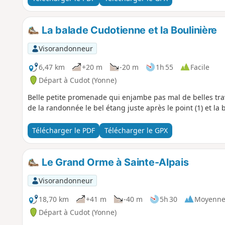
La balade Cudotienne et la Boulinière
Visorandonneur
6,47 km
+20 m
-20 m
1h 55
Facile
Départ à Cudot (Yonne)
Belle petite promenade qui enjambe pas mal de belles tr
de la randonnée le bel étang juste après le point (1) et la b
Télécharger le PDF
Télécharger le GPX
Le Grand Orme à Sainte-Alpais
Visorandonneur
18,70 km
+41 m
-40 m
5h 30
Moyenn
Départ à Cudot (Yonne)