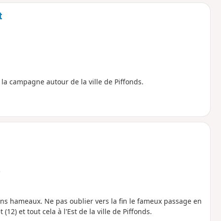
o
a
t
i
m
p
a campagne autour de la ville de Piffonds.
e
ins hameaux. Ne pas oublier vers la fin le fameux passage en
(12) et tout cela à l'Est de la ville de Piffonds.