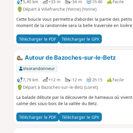
5,40 km
+33 m
-34 m
1h 40
Facile
Départ à Villefranche (Yonne) (Yonne)
Cette boucle vous permettra d'aborder la partie des petits 
moment de la randonnée sera la belle traversée en lisière
Télécharger le PDF
Télécharger le GPX
Autour de Bazoches-sur-le-Betz
Visorandonneur
7,79 km
+12 m
-12 m
2h 15
Facile
Départ à Bazoches-sur-le-Betz (Loiret)
La balade débute par la découverte de hameaux où vivent 
calme des sous-bois de la vallée du Betz.
Télécharger le PDF
Télécharger le GPX