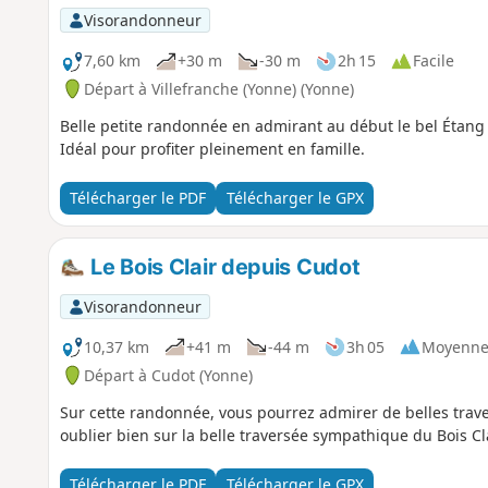
Visorandonneur
7,60 km
+30 m
-30 m
2h 15
Facile
Départ à Villefranche (Yonne) (Yonne)
Belle petite randonnée en admirant au début le bel Étang d
Idéal pour profiter pleinement en famille.
Télécharger le PDF
Télécharger le GPX
Le Bois Clair depuis Cudot
Visorandonneur
10,37 km
+41 m
-44 m
3h 05
Moyenn
Départ à Cudot (Yonne)
Sur cette randonnée, vous pourrez admirer de belles trave
oublier bien sur la belle traversée sympathique du Bois C
Télécharger le PDF
Télécharger le GPX