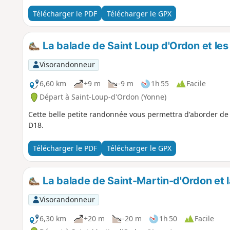
Télécharger le PDF
Télécharger le GPX
La balade de Saint Loup d'Ordon et le
Visorandonneur
6,60 km
+9 m
-9 m
1h 55
Facile
Départ à Saint-Loup-d'Ordon (Yonne)
Cette belle petite randonnée vous permettra d'aborder de bel
D18.
Télécharger le PDF
Télécharger le GPX
La balade de Saint-Martin-d'Ordon et 
Visorandonneur
6,30 km
+20 m
-20 m
1h 50
Facile