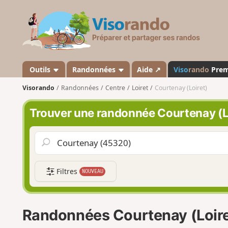
V
i
s
o
r
a
Outils
Randonnées
Aide ↗
Viso
rando
Pre
n
Visorando
Randonnées
Centre
Loiret
Courtenay (Loiret)
d
o
Trouver une randonnée Courtenay (L
Filtres
NOUVEAU
Randonnées Courtenay (Loire