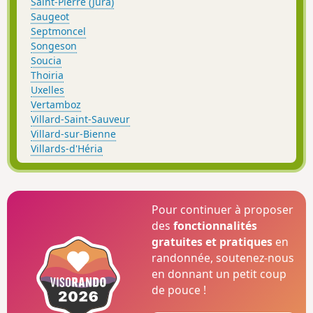
Saint-Pierre (Jura)
Saugeot
Septmoncel
Songeson
Soucia
Thoiria
Uxelles
Vertamboz
Villard-Saint-Sauveur
Villard-sur-Bienne
Villards-d'Héria
Pour continuer à proposer
des
fonctionnalités
gratuites et pratiques
en
randonnée, soutenez-nous
en donnant un petit coup
de pouce !