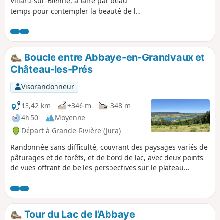
Villard-sur-Bienne, à faire par beau
temps pour contempler la beauté de la
nature qui vous entoure, vous mènera
jusque Prémanon en traversant la vallée
de la Bienne. Les deux premiers
kilomètres sont une partie descendante
Boucle entre Abbaye-en-Grandvaux et
au milieu de la forêt qui vous amènera
Château-les-Prés
jusqu’au Pont de Longchaumois. C’est à
partir de là que le choses sérieuses
Visorandonneur
commencent, avec 14 km d'ascension,
pour atteindre la Combe du Mont Fier
13,42 km
+346 m
-348 m
avant de descendre sur Prémanon.
4h 50
Moyenne
Départ à Grande-Rivière (Jura)
Randonnée sans difficulté, couvrant des paysages variés de
pâturages et de forêts, et de bord de lac, avec deux points
de vues offrant de belles perspectives sur le plateau
jurassien.
Tour du Lac de l’Abbaye