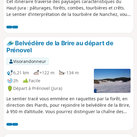
Cet itinéraire traverse des paysages caractéristiques du
Haut-Jura : pâturages, forêts, combes, tourbières et crêts.
Le sentier d’interprétation de la tourbière de Nanchez, vous
fera découvrir ce milieu naturel surprenant, si précieux à
préserver. La randonnée est agrémentée par le passage aux
belvédères de la Vierge et du Moulin, sur les points hauts
du circuit. Ces belvédères vous permettront de découvrir
Belvédère de la Brire au départ de
les sommets de la Haute Chaine du Jura et des Alpes par
Prénovel
temps dégagé. Cette boulce a été conçue pour les VTC à
assistance électrique, du fait de son dénivelé, sa distance et
Visorandonneur
la nature du terrain. Vous ne trouverez pas de balisage au
fil du parcours.
6,21 km
+122 m
-134 m
2h
Facile
Départ à Prénovel (Jura)
Le sentier tracé vous emmène en raquettes par la forêt, en
direction des Piards, pour rejoindre le belvédère de la Brire,
à 950 m d’altitude. Vous pourrez distinguer la chaîne des
Monts-Jura, avec la boule de la Dôle juste en face qui
dessine l’horizon et vous pourriez, peut-être même,
apercevoir le sommet du Mont-Blanc si les grands épicéas