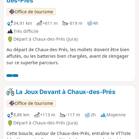
des-Prés
p
Office de tourisme
34,91 km
+611 m
-619 m
4h
Très difficile
Départ à Chaux-des-Prés (Jura)
Au départ de Chaux-des-Prés, les mollets doivent être bien
affutés, ou les batteries bien chargées, avant de s’engager
sur ce superbe parcours.
La Joux Devant à Chaux-des-Prés
Office de tourisme
8,86 km
+113 m
-117 m
2h
Moyenne
Départ à Chaux-des-Prés (Jura)
Cette boucle, autour de Chaux-des-Prés, entraîne le VTTiste