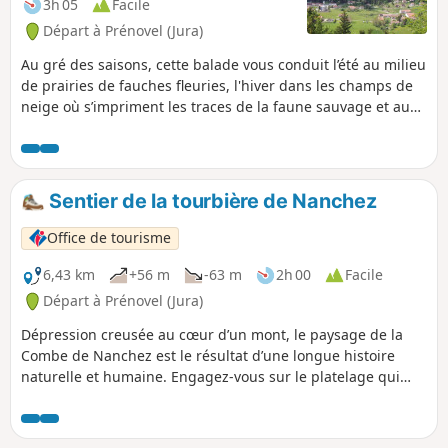
3h 05
Facile
Départ à Prénovel (Jura)
Au gré des saisons, cette balade vous conduit l’été au milieu
de prairies de fauches fleuries, l'hiver dans les champs de
neige où s’impriment les traces de la faune sauvage et au
cœur des forêts claires d’épicéas et du paysage de taïga de
la tourbière.
Sentier de la tourbière de Nanchez
Office de tourisme
6,43 km
+56 m
-63 m
2h 00
Facile
Départ à Prénovel (Jura)
Dépression creusée au cœur d’un mont, le paysage de la
Combe de Nanchez est le résultat d’une longue histoire
naturelle et humaine. Engagez-vous sur le platelage qui
sinue, imprégnez-vous simplement de l’ambiance et
découvrez quelques-uns des secrets de la tourbière de
Nanchez.