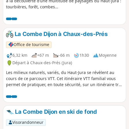
à la découverte d’une multitude de paysages du Haut-Jura :
tourbières, forêt, combes…
La Combe Dijon à Chaux-des-Prés
Office de tourisme
6,32 km
+67 m
-66 m
1h30
Moyenne
Départ à Chaux-des-Prés (Jura)
Les milieux naturels, variés, du Haut-Jura se révèlent au
cours de ce parcours VTT. Cet itinéraire VTT familial vous
permet de pratiquer, en toute sécurité, sur un itinéraire très
varié. Quelques passages techniques ponctueront la
découverte de différents milieux naturels : forêts, pâtures,
zones humides et tourbières.
La Combe Dijon en ski de fond
Visorandonneur