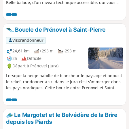
Belle balade, d'un niveau technique accessible, qui vous
emmènera hors des routes pour pratiquer du vrai vélo tout
terrain !
Boucle de Prénovel à Saint-Pierre
Visorandonneur
24,61 km
+293 m
-293 m
2h
Difficile
Départ à Prénovel (Jura)
Lorsque la neige habille de blancheur le paysage et adoucit
le relief, randonner à ski dans le Jura c’est s’immerger dans
les pays nordiques. Cette boucle entre Prénovel et Saint-
Pierre vous permettra de découvrir les plaisirs de la glisse à
travers une nature sauvage et préservée et des paysages à
couper le souffle. En fonction de son niveau et et de son
endurance, cette boucle de 24 km peut être raccourcie en
La Margotet et le Belvédère de la Brire
une boucle de 5 km et une autre de 14km (voir les variantes
depuis les Piards
1 et 2).