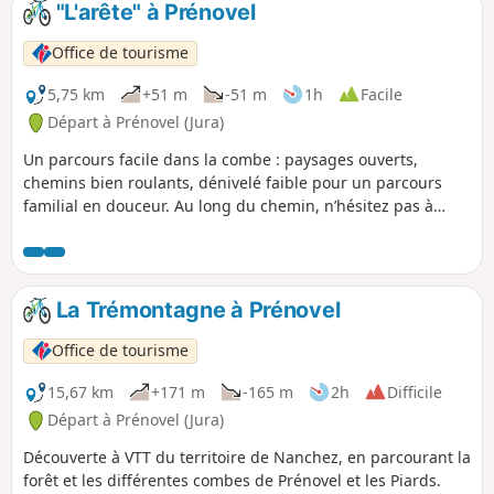
ne masquaient pas la vue. Dommage.
"L'arête" à Prénovel
Office de tourisme
5,75 km
+51 m
-51 m
1h
Facile
Départ à Prénovel (Jura)
Un parcours facile dans la combe : paysages ouverts,
chemins bien roulants, dénivelé faible pour un parcours
familial en douceur. Au long du chemin, n’hésitez pas à
poser les vélos quelques instants pour parcourir à pied le
sentier de découverte sinuant au cœur de la tourbière et de
la réserve naturelle du bief de Nanchez.
La Trémontagne à Prénovel
Office de tourisme
15,67 km
+171 m
-165 m
2h
Difficile
Départ à Prénovel (Jura)
Découverte à VTT du territoire de Nanchez, en parcourant la
forêt et les différentes combes de Prénovel et les Piards.