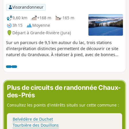
Visorandonneur
9,60 km
+168 m
-165 m
3h 15
Moyenne
Départ à Grande-Rivière (Jura)
Sur un parcours de 9,5 km autour du lac, trois stations
d’interprétation distinctes permettent de découvrir ce site
naturel du Grandvaux. À réaliser à pied, avec de bonnes
chaussures de marche ou à raquettes quand l’enneigement
est suffisant.
Plus de circuits de randonnée Chaux-
des-Prés
Consultez les points d'intérêts situés sur cette commune :
Belvédère de Duchet
Tourbière des Douillons