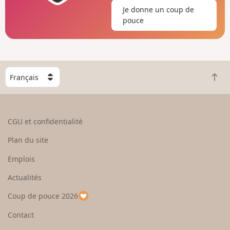
Je donne un coup de
pouce
C
R
h
e
o
t
i
o
s
CGU et confidentialité
u
i
r
s
Plan du site
e
s
n
e
Emplois
h
z
Actualités
a
u
u
n
Coup de pouce 2026
t
p
a
Contact
y