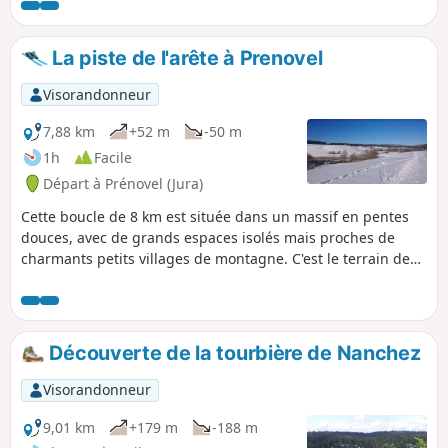
La piste de l'arête à Prenovel
Visorandonneur
7,88 km
+52 m
-50 m
1h
Facile
Départ à Prénovel (Jura)
Cette boucle de 8 km est située dans un massif en pentes
douces, avec de grands espaces isolés mais proches de
charmants petits villages de montagne. C'est le terrain de
jeu idéal pour les amateurs de glisse débutants.
Découverte de la tourbière de Nanchez
Visorandonneur
9,01 km
+179 m
-188 m