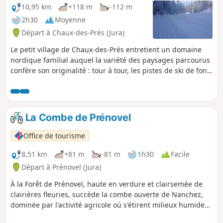
10,95 km
+118 m
-112 m
2h30
Moyenne
Départ à Chaux-des-Prés (Jura)
Le petit village de Chaux-des-Prés entretient un domaine
nordique familial auquel la variété des paysages parcourus
confère son originalité : tour à tour, les pistes de ski de fond
serpentent au creux des combes, contournent la tourbière,
s’engouffrent en forêt ou arpentent de grandes étendues
planes et ensoleillées.
La Combe de Prénovel
Office de tourisme
8,51 km
+81 m
-81 m
1h30
Facile
Départ à Prénovel (Jura)
À la Forêt de Prénovel, haute en verdure et clairsemée de
clairières fleuries, succède la combe ouverte de Nanchez,
dominée par l'activité agricole où s'étirent milieux humides
et tourbières, le long du Nanchez reméandré.