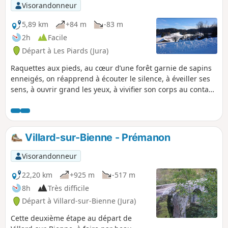
Visorandonneur
5,89 km
+84 m
-83 m
2h
Facile
Départ à Les Piards (Jura)
Raquettes aux pieds, au cœur d’une forêt garnie de sapins
enneigés, on réapprend à écouter le silence, à éveiller ses
sens, à ouvrir grand les yeux, à vivifier son corps au contact
d’une nature qui partout vous entoure et vous surprend. Ce
circuit est composé de deux boucles.
Villard-sur-Bienne - Prémanon
Visorandonneur
22,20 km
+925 m
-517 m
8h
Très difficile
Départ à Villard-sur-Bienne (Jura)
Cette deuxième étape au départ de