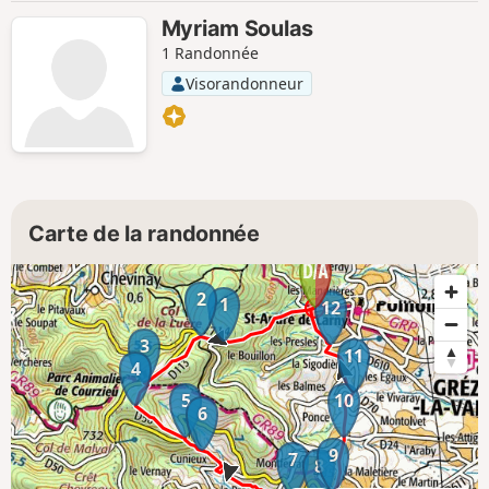
Myriam Soulas
1 Randonnée
Visorandonneur
Carte de la randonnée
2
1
12
3
11
4
5
10
6
9
7
8