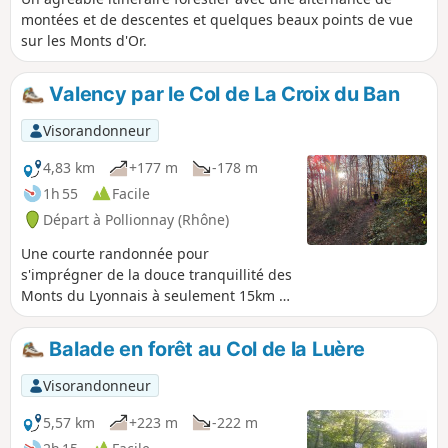
montées et de descentes et quelques beaux points de vue
sur les Monts d'Or.
Valency par le Col de La Croix du Ban
Visorandonneur
4,83 km
+177 m
-178 m
1h 55
Facile
Départ à Pollionnay (Rhône)
Une courte randonnée pour
s'imprégner de la douce tranquillité des
Monts du Lyonnais à seulement 15km à
vol d'oiseau de la Place Bellecour (Lyon).
Ce circuit se trouve également tout près
Balade en forêt au Col de la Luère
des communes voisines : Tassin,
Craponne, Saint-Genis-les-Ollières,et
Visorandonneur
Charbonnières-les-Bains. Vous
découvrirez le calme de la forêt avec
5,57 km
+223 m
-222 m
des arbres remarquables, la quiétude