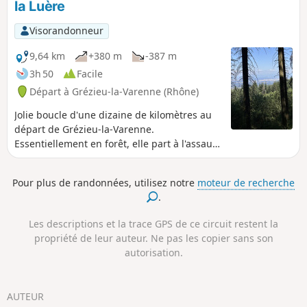
la Luère
compliqué et c'est avec le GPS et logique
que vous pourrez progresser.Bien que
Visorandonneur
ce ne soit pas une randonnée de
montagne, ne pas faire cette sortie si
9,64 km
+380 m
-387 m
vous ne randonnez que sur des grands
3h 50
Facile
chemins balisés, car c’est un secteurs
Départ à Grézieu-la-Varenne (Rhône)
sans trace. J'ai supprimé une petite
partie sauvage de la rando mais qui
Jolie boucle d'une dizaine de kilomètres au
était devenue presque impraticable.
départ de Grézieu-la-Varenne.
Essentiellement en forêt, elle part à l'assaut
du mythique Col de la Luère.
Pour plus de randonnées, utilisez notre
moteur de recherche
.
Les descriptions et la trace GPS de ce circuit restent la
propriété de leur auteur. Ne pas les copier sans son
autorisation.
AUTEUR