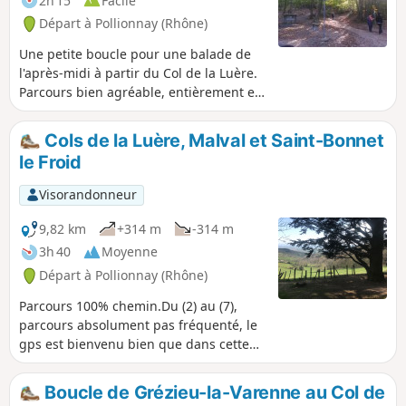
2h 15
Facile
de petits ruisseaux et des vues
Départ à Pollionnay (Rhône)
imprenables sur Lyon. En prime, et
suivant les conditions, vue sur les Alpes
Une petite boucle pour une balade de
et le Mont Blanc.
l'après-midi à partir du Col de la Luère.
Parcours bien agréable, entièrement en
forêt, sur des chemins et sentiers
faciles.
Cols de la Luère, Malval et Saint-Bonnet
le Froid
Visorandonneur
9,82 km
+314 m
-314 m
3h 40
Moyenne
Départ à Pollionnay (Rhône)
Parcours 100% chemin.Du (2) au (7),
parcours absolument pas fréquenté, le
gps est bienvenu bien que dans cette
vallée encaissée il y a un léger décalage
avec le vrai tracé.Suite à des chutes
Boucle de Grézieu-la-Varenne au Col de
d'arbres le secteur du parc est