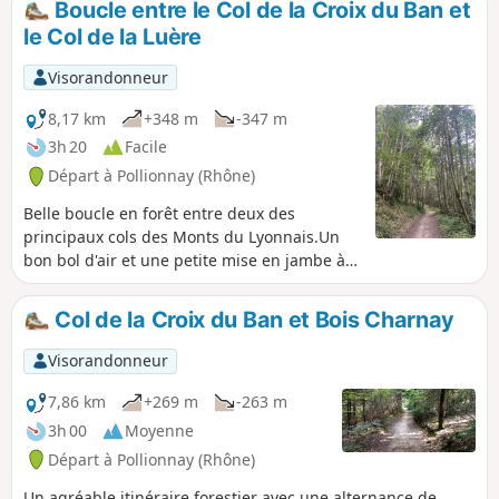
Boucle entre le Col de la Croix du Ban et
le Col de la Luère
Visorandonneur
8,17 km
+348 m
-347 m
3h 20
Facile
Départ à Pollionnay (Rhône)
Belle boucle en forêt entre deux des
principaux cols des Monts du Lyonnais.Un
bon bol d'air et une petite mise en jambe à
deux pas de la ville de Lyon.
Col de la Croix du Ban et Bois Charnay
Visorandonneur
7,86 km
+269 m
-263 m
3h 00
Moyenne
Départ à Pollionnay (Rhône)
Un agréable itinéraire forestier avec une alternance de