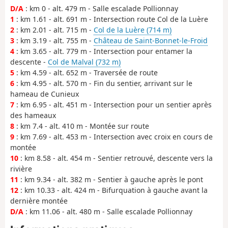
D/A
: km 0 - alt. 479 m - Salle escalade Pollionnay
1
: km 1.61 - alt. 691 m - Intersection route Col de la Luère
2
: km 2.01 - alt. 715 m -
Col de la Luère (714 m)
3
: km 3.19 - alt. 755 m -
Château de Saint-Bonnet-le-Froid
4
: km 3.65 - alt. 779 m - Intersection pour entamer la
descente -
Col de Malval (732 m)
5
: km 4.59 - alt. 652 m - Traversée de route
6
: km 4.95 - alt. 570 m - Fin du sentier, arrivant sur le
hameau de Cunieux
7
: km 6.95 - alt. 451 m - Intersection pour un sentier après
des hameaux
8
: km 7.4 - alt. 410 m - Montée sur route
9
: km 7.69 - alt. 453 m - Intersection avec croix en cours de
montée
10
: km 8.58 - alt. 454 m - Sentier retrouvé, descente vers la
rivière
11
: km 9.34 - alt. 382 m - Sentier à gauche après le pont
12
: km 10.33 - alt. 424 m - Bifurquation à gauche avant la
dernière montée
D/A
: km 11.06 - alt. 480 m - Salle escalade Pollionnay