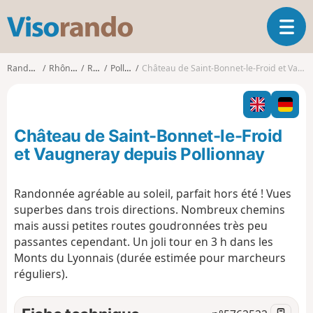
V
O
i
u
s
v
o
Randonnées
Rhône-Alpes
Rhône
Pollionnay
Château de Saint-Bonnet-le-Froid et Vaugneray depuis Pollionnay
r
r
i
a
r
n
l
d
Château de Saint-Bonnet-le-Froid
a
o
n
et Vaugneray depuis Pollionnay
a
v
Randonnée agréable au soleil, parfait hors été ! Vues
i
superbes dans trois directions. Nombreux chemins
g
a
mais aussi petites routes goudronnées très peu
t
passantes cependant. Un joli tour en 3 h dans les
i
Monts du Lyonnais (durée estimée pour marcheurs
o
réguliers).
n