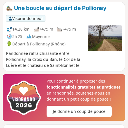
Une boucle au départ de Pollionay
Visorandonneur
14,28 km
+475 m
-475 m
5h 25
Moyenne
Départ à Pollionnay (Rhône)
Randonnée rafraichissante entre
Pollionnay, la Croix du Ban, le Col de la
Luère et le château de Saint-Bonnet le
Froid. Une grande partie de cet
itinéraire se passe en sous bois.
Pour continuer à proposer des
fonctionnalités gratuites et pratiques
en randonnée, soutenez-nous en
donnant un petit coup de pouce !
Je donne un coup de pouce