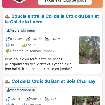
Je donne un coup de pouce
Boucle entre le Col de la Croix du Ban et
le Col de la Luère
Visorandonneur
8,17 km
+348 m
-347 m
3h 20
Facile
Départ à Pollionnay (Rhône)
Belle boucle en forêt entre deux des
principaux cols des Monts du Lyonnais.Un
bon bol d'air et une petite mise en jambe à
deux pas de la ville de Lyon.
Col de la Croix du Ban et Bois Charnay
Visorandonneur
7,86 km
+269 m
-263 m
3h 00
Moyenne