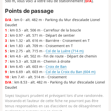
500 m, vous voici à votre lieu de stationnement (
D/A
).
Points de passage
D/A
: km 0 - alt. 482 m - Parking du Mur d’escalade Lionel
Daudet
1
: km 0.5 - alt. 506 m - Carrefour de la boucle
2
: km 0.97 - alt. 571 m - Départ de sentier
3
: km 1.32 - alt. 616 m - Barrière - Croisement en T
4
: km 1.83 - alt. 709 m - Croisement en T
5
: km 2.75 - alt. 715 m -
Col de la Luère (714 m)
6
: km 4.6 - alt. 502 m - Fin de route - Départ de chemin
7
: km 5.3 - alt. 528 m - Chemin à droite
8
: km 6.45 - alt. 603 m -
Croix de Ban
9
: km 6.69 - alt. 603 m -
Col de la Croix du Ban (604 m)
10
: km 7.41 - alt. 514 m - Croisement
D/A
: km 8.53 - alt. 482 m - Parking du Mur d’escalade Lionel
Daudet
Soyez toujours prudent et prévoyant lors d'une randonnée.
Visorando et l'auteur de cette fiche ne pourront pas être
tenus responsables en cas d'accident ou de désagrément