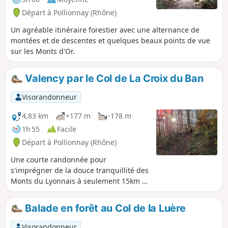
Départ à Pollionnay (Rhône)
Un agréable itinéraire forestier avec une alternance de
montées et de descentes et quelques beaux points de vue
sur les Monts d'Or.
Valency par le Col de La Croix du Ban
Visorandonneur
4,83 km
+177 m
-178 m
1h 55
Facile
Départ à Pollionnay (Rhône)
Une courte randonnée pour
s'imprégner de la douce tranquillité des
Monts du Lyonnais à seulement 15km à
vol d'oiseau de la Place Bellecour (Lyon).
Ce circuit se trouve également tout près
Balade en forêt au Col de la Luère
des communes voisines : Tassin,
Craponne, Saint-Genis-les-Ollières,et
Visorandonneur