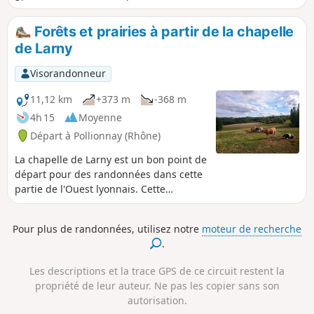
vallée encaissée il y a un léger décalage
avec le vrai tracé.Suite à des chutes
Forêts et prairies à partir de la chapelle
d'arbres le secteur du parc est
de Larny
compliqué et c'est avec le GPS et logique
que vous pourrez progresser.Bien que
Visorandonneur
ce ne soit pas une randonnée de
montagne, ne pas faire cette sortie si
11,12 km
+373 m
-368 m
vous ne randonnez que sur des grands
4h 15
Moyenne
chemins balisés, car c’est un secteurs
Départ à Pollionnay (Rhône)
sans trace. J'ai supprimé une petite
partie sauvage de la rando mais qui
La chapelle de Larny est un bon point de
était devenue presque impraticable.
départ pour des randonnées dans cette
partie de l'Ouest lyonnais. Cette
randonnée permet de parcourir des
paysages vallonnés des prés au pied
Pour plus de randonnées, utilisez notre
moteur de recherche
des Monts du Lyonnais puis de
.
parcourir les forêts qui recouvrent ces
monts. Parcours varié, en très grande
Les descriptions et la trace GPS de ce circuit restent la
partie ombragé et le plus souvent sur
propriété de leur auteur. Ne pas les copier sans son
des sentiers et chemins non
autorisation.
goudronnés.