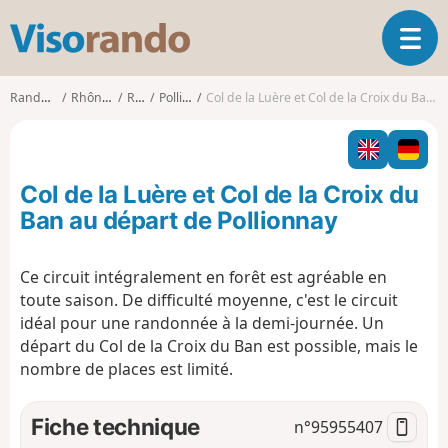
V
O
i
u
s
v
o
Randonnées
Rhône-Alpes
Rhône
Pollionnay
Col de la Luère et Col de la Croix du Ban au départ de Pollionnay
r
r
i
a
r
n
l
d
Col de la Luère et Col de la Croix du
a
o
n
Ban au départ de Pollionnay
a
v
Ce circuit intégralement en forêt est agréable en
i
toute saison. De difficulté moyenne, c'est le circuit
g
a
idéal pour une randonnée à la demi-journée. Un
t
départ du Col de la Croix du Ban est possible, mais le
i
nombre de places est limité.
o
n
Fiche technique
n°
95955407