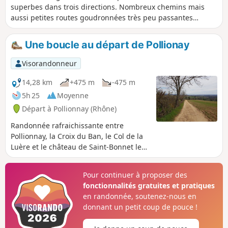
superbes dans trois directions. Nombreux chemins mais
aussi petites routes goudronnées très peu passantes
cependant. Un joli tour en 3 h dans les Monts du Lyonnais
(durée estimée pour marcheurs réguliers).
Une boucle au départ de Pollionay
Visorandonneur
14,28 km
+475 m
-475 m
5h 25
Moyenne
Départ à Pollionnay (Rhône)
Randonnée rafraichissante entre
Pollionnay, la Croix du Ban, le Col de la
Luère et le château de Saint-Bonnet le
Froid. Une grande partie de cet
itinéraire se passe en sous bois.
Pour continuer à proposer des
fonctionnalités gratuites et pratiques
en randonnée, soutenez-nous en
donnant un petit coup de pouce !