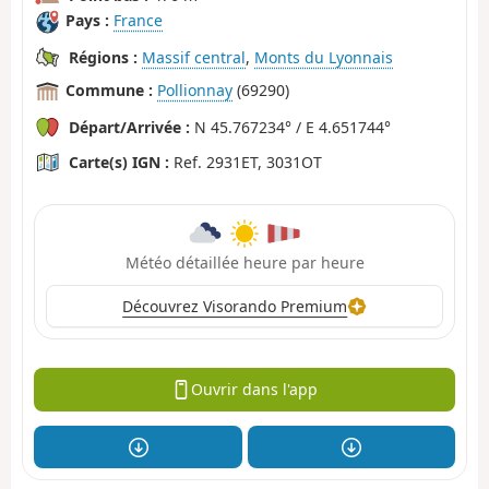
Pays :
France
Régions :
Massif central
,
Monts du Lyonnais
Commune :
Pollionnay
(69290)
Départ/Arrivée :
N 45.767234° / E 4.651744°
Carte(s) IGN :
Ref. 2931ET, 3031OT
Météo détaillée heure par heure
Découvrez Visorando Premium
Ouvrir dans l'app