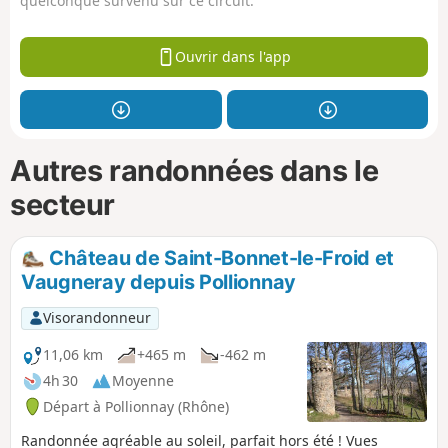
quelconque survenu sur ce circuit.
Ouvrir dans l'app
Autres randonnées dans le
secteur
Château de Saint-Bonnet-le-Froid et
Vaugneray depuis Pollionnay
Visorandonneur
11,06 km
+465 m
-462 m
4h 30
Moyenne
Départ à Pollionnay (Rhône)
Randonnée agréable au soleil, parfait hors été ! Vues