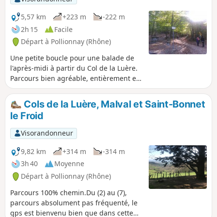
Charbonnières-les-Bains. Vous
découvrirez le calme de la forêt avec
5,57 km
+223 m
-222 m
des arbres remarquables, la quiétude
2h 15
Facile
de petits ruisseaux et des vues
Départ à Pollionnay (Rhône)
imprenables sur Lyon. En prime, et
suivant les conditions, vue sur les Alpes
Une petite boucle pour une balade de
et le Mont Blanc.
l'après-midi à partir du Col de la Luère.
Parcours bien agréable, entièrement en
forêt, sur des chemins et sentiers
faciles.
Cols de la Luère, Malval et Saint-Bonnet
le Froid
Visorandonneur
9,82 km
+314 m
-314 m
3h 40
Moyenne
Départ à Pollionnay (Rhône)
Parcours 100% chemin.Du (2) au (7),
parcours absolument pas fréquenté, le
gps est bienvenu bien que dans cette