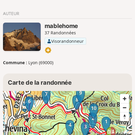
AUTEUR
mablehome
37 Randonnées
Visorandonneur
Commune :
Lyon (69000)
Carte de la randonnée
9
7
8
6
10
2
1
4
3