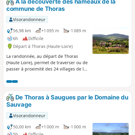
À la découverte des hameaux de la
paysages (pâturages, forêts, landes) et des panoramas à
commune de Thoras
découvrir absolument.
Visorandonneur
56,98 km
+1 095 m
-1 089 m
6h
Difficile
Départ à Thoras (Haute-Loire)
La randonnée, au départ de Thoras
(Haute Loire), permet de traverser ou de
passer à proximité des 24 villages de la
commune et de découvrir les paysages
tranquilles de la Margeride.
De Thoras à Saugues par le Domaine du
Sauvage
Visorandonneur
50,00 km
+1 000 m
-1 000 m
5h
Difficile