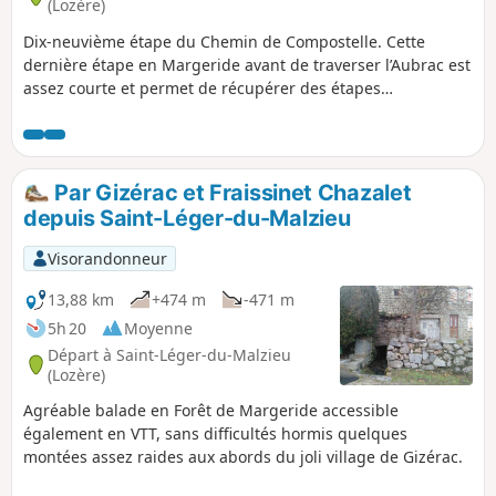
(Lozère)
Dix-neuvième étape du Chemin de Compostelle. Cette
dernière étape en Margeride avant de traverser l’Aubrac est
assez courte et permet de récupérer des étapes
précédentes en visitant la jolie ville d'Aumont-Aubrac. Vous
traversez un pays de ruisseaux, de plantes de montagnes
avec des paysages magnifiques !
Par Gizérac et Fraissinet Chazalet
depuis Saint-Léger-du-Malzieu
Visorandonneur
13,88 km
+474 m
-471 m
5h 20
Moyenne
Départ à Saint-Léger-du-Malzieu
(Lozère)
Agréable balade en Forêt de Margeride accessible
également en VTT, sans difficultés hormis quelques
montées assez raides aux abords du joli village de Gizérac.