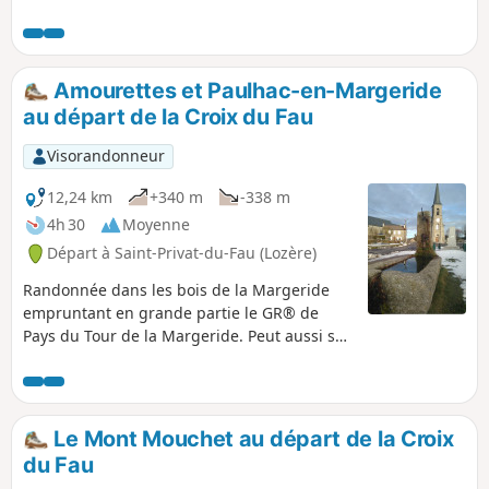
également accessible en VTT.
Amourettes et Paulhac-en-Margeride
au départ de la Croix du Fau
Visorandonneur
12,24 km
+340 m
-338 m
4h 30
Moyenne
Départ à Saint-Privat-du-Fau (Lozère)
Randonnée dans les bois de la Margeride
empruntant en grande partie le GR® de
Pays du Tour de la Margeride. Peut aussi se
faire à VTT.
Le Mont Mouchet au départ de la Croix
du Fau