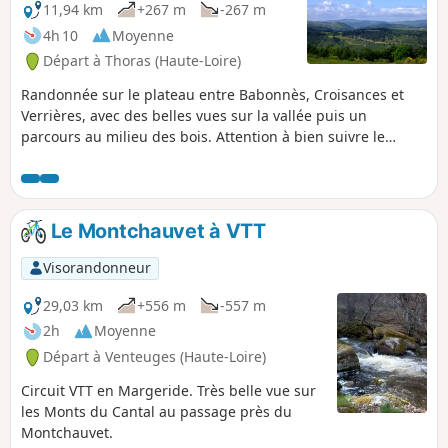
11,94 km
+267 m
-267 m
4h 10
Moyenne
Départ à Thoras (Haute-Loire)
Randonnée sur le plateau entre Babonnès, Croisances et
Verrières, avec des belles vues sur la vallée puis un
parcours au milieu des bois. Attention à bien suivre le
circuit sur l'application Visorando (GPS) dans sa deuxième
partie car il y possibilité de se perdre à cause de la
multitude de sentiers présents. NB : vous pouvez aussi
partir du (1), à la fin de la route goudronnée, pour éviter la
Le Montchauvet à VTT
montée soutenue entre le (D/A) et (1) mais parking limité
(attention de laisser le passage aux engins agricoles
Visorandonneur
éventuels).
29,03 km
+556 m
-557 m
2h
Moyenne
Départ à Venteuges (Haute-Loire)
Circuit VTT en Margeride. Très belle vue sur
les Monts du Cantal au passage près du
Montchauvet.