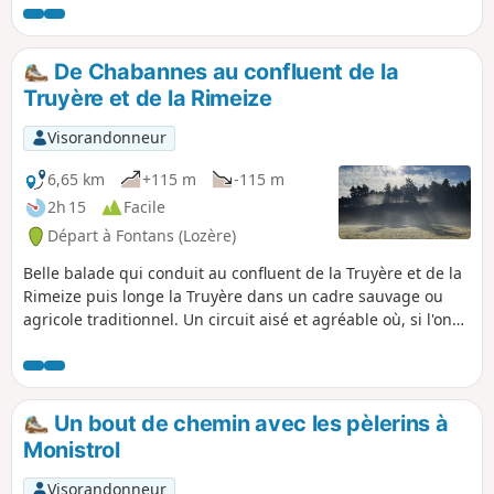
celui de Chazeirolles et le retour se fait par
une boucle.
De Chabannes au confluent de la
Truyère et de la Rimeize
Visorandonneur
6,65 km
+115 m
-115 m
2h 15
Facile
Départ à Fontans (Lozère)
Belle balade qui conduit au confluent de la Truyère et de la
Rimeize puis longe la Truyère dans un cadre sauvage ou
agricole traditionnel. Un circuit aisé et agréable où, si l'on
est discret, on a des chances de voir des animaux.
Un bout de chemin avec les pèlerins à
Monistrol
Visorandonneur