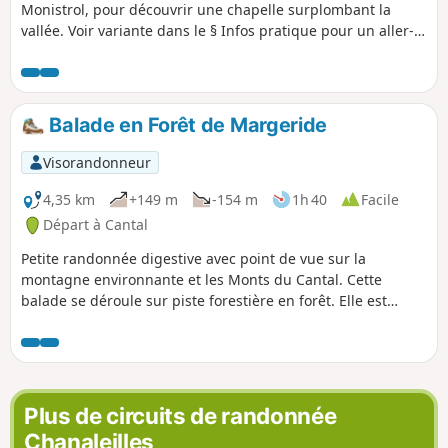
Monistrol, pour découvrir une chapelle surplombant la
vallée. Voir variante dans le § Infos pratique pour un aller-
retour au château de la Beaume. Suite un avis, il semble
que l'application Visorando soit nécessaire pour bien suivre
l'itinéraire
Balade en Forêt de Margeride
Visorandonneur
4,35 km
+149 m
-154 m
1h 40
Facile
Départ à Cantal
Petite randonnée digestive avec point de vue sur la
montagne environnante et les Monts du Cantal. Cette
balade se déroule sur piste forestière en forêt. Elle est
accessible à pied, en VTT et en raquettes.
Plus de circuits de randonnée
Chanaleilles