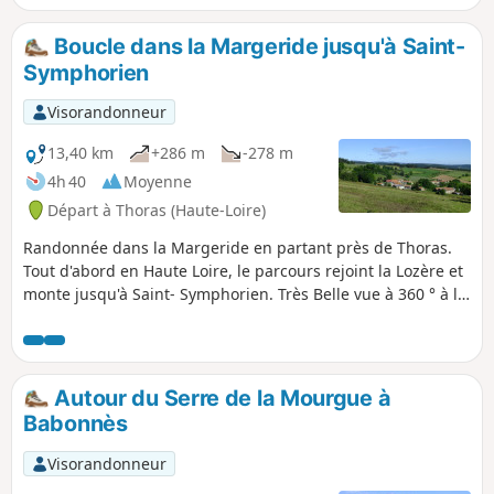
Boucle dans la Margeride jusqu'à Saint-
Symphorien
Visorandonneur
13,40 km
+286 m
-278 m
4h 40
Moyenne
Départ à Thoras (Haute-Loire)
Randonnée dans la Margeride en partant près de Thoras.
Tout d'abord en Haute Loire, le parcours rejoint la Lozère et
monte jusqu'à Saint- Symphorien. Très Belle vue à 360 ° à la
Croix de Saint-Symphorien. Le parcours traverse des
hameaux typiques du pays et emprunte des chemins
calmes offrant de belles vues sur la Margeride.
Autour du Serre de la Mourgue à
Babonnès
Visorandonneur