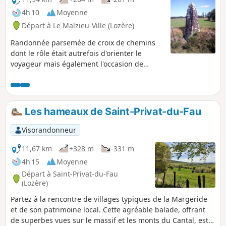
4h 10
Moyenne
Départ à Le Malzieu-Ville (Lozère)
Randonnée parsemée de croix de chemins
dont le rôle était autrefois d'orienter le
voyageur mais également l'occasion de
rappeler à la population son devoir de
dévotion à Dieu. Au fait, combien en avez-
vous compté ?
Les hameaux de Saint-Privat-du-Fau
Visorandonneur
11,67 km
+328 m
-331 m
4h 15
Moyenne
Départ à Saint-Privat-du-Fau
(Lozère)
Partez à la rencontre de villages typiques de la Margeride
et de son patrimoine local. Cette agréable balade, offrant
de superbes vues sur le massif et les monts du Cantal, est