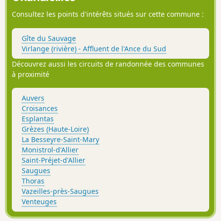
Consultez les points d'intérêts situés sur cette commune :
Gîte du Sauvage
Virlange (rivière) - Affluent de l'Ance du Sud
Découvrez aussi les circuits de randonnée des communes
à proximité
Auvers
Croisances
Esplantas
Grèzes (Haute-Loire)
La Besseyre-Saint-Mary
Monistrol-d'Allier
Saint-Préjet-d'Allier
Saugues
Thoras
Vazeilles-près-Saugues
Venteuges