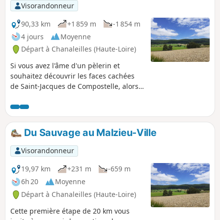
Visorandonneur
90,33 km
+1 859 m
-1 854 m
4 jours
Moyenne
Départ à Chanaleilles (Haute-Loire)
Si vous avez l'âme d'un pèlerin et
souhaitez découvrir les faces cachées
de Saint-Jacques de Compostelle, alors
ce circuit est fait pour vous. Cette
alternative au célèbre sentier menant
vers Compostelle se décline en quatre
étapes d'une vingtaine de kilomètres
Du Sauvage au Malzieu-Ville
chacune. Vous profiterez de superbes
paysages au cœur des Monts de la
Visorandonneur
Margeride et des vastes plateaux de
l'Aubrac et serez surpris j'en suis sûre
19,97 km
+231 m
-659 m
par le riche patrimoine bâti méconnu,
6h 20
Moyenne
en mémoire de ce célèbre saint.
Départ à Chanaleilles (Haute-Loire)
Cette première étape de 20 km vous