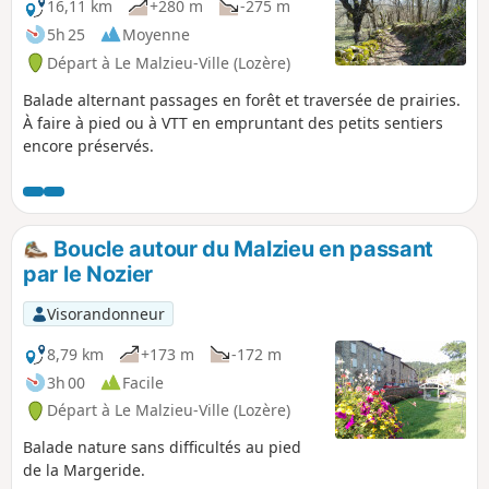
16,11 km
+280 m
-275 m
5h 25
Moyenne
Départ à Le Malzieu-Ville (Lozère)
Balade alternant passages en forêt et traversée de prairies.
À faire à pied ou à VTT en empruntant des petits sentiers
encore préservés.
Boucle autour du Malzieu en passant
par le Nozier
Visorandonneur
8,79 km
+173 m
-172 m
3h 00
Facile
Départ à Le Malzieu-Ville (Lozère)
Balade nature sans difficultés au pied
de la Margeride.