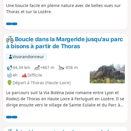
Une boucle facile en pleine nature avec de belles vues sur
Thoras et sur la Lozère.
Boucle dans la Margeride jusqu'au parc
à bisons à partir de Thoras
Visorandonneur
44,34 km
+867 m
-858 m
4h
Difficile
Départ à Thoras (Haute-Loire)
Le parcours suit la Via Boléna (voie romaine entre Lyon et
Rodez) de Thoras en Haute Loire à Ferluguet en Lozère. Il se
dirige ensuite vers le village de Sainte Eulalie et du Parc à
Bisons de Margeride. Enfin, après un passage près du Col
de La Barthe, il redescend vers Thoras en empruntant une
partie du GR®4. Le parcours se fait en grande partie sur de
beaux chemins traversant une nature préservée avec des