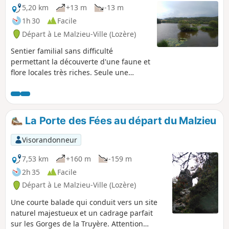
5,20 km
+13 m
-13 m
1h 30
Facile
Départ à Le Malzieu-Ville (Lozère)
Sentier familial sans difficulté
permettant la découverte d'une faune et
flore locales très riches. Seule une
portion caillouteuse au départ et au
retour du plan d'eau peut rendre cette
petite randonnée compliquée pour les
personnes les moins alertes.
La Porte des Fées au départ du Malzieu
Visorandonneur
7,53 km
+160 m
-159 m
2h 35
Facile
Départ à Le Malzieu-Ville (Lozère)
Une courte balade qui conduit vers un site
naturel majestueux et un cadrage parfait
sur les Gorges de la Truyère. Attention