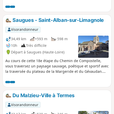
Saugues - Saint-Alban-sur-Limagnole
Visorandonneur
34,49 km
+593 m
-598 m
10h
Très difficile
Départ à Saugues (Haute-Loire)
Au cours de cette 18e étape du Chemin de Compostelle,
vous traversez un paysage sauvage, poétique et sportif avec
la traversée du plateau de la Margeride et du Gévaudan.
Vous y apercevrez des chaos rocheux, disséminés çà et là
au gré du hasard et du temps, promettant un parcours
surprenant où il fait bon reconnecter.
Du Malzieu-Ville à Termes
Visorandonneur