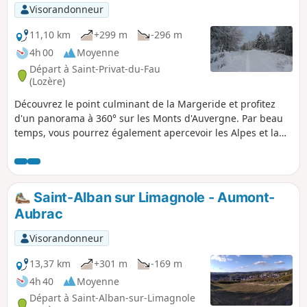
Visorandonneur
11,10 km
+299 m
-296 m
4h 00
Moyenne
Départ à Saint-Privat-du-Fau
(Lozère)
Découvrez le point culminant de la Margeride et profitez
d'un panorama à 360° sur les Monts d'Auvergne. Par beau
temps, vous pourrez également apercevoir les Alpes et la
chaîne des Pyrénées.
Saint-Alban sur Limagnole - Aumont-
Aubrac
Visorandonneur
13,37 km
+301 m
-169 m
4h 40
Moyenne
Départ à Saint-Alban-sur-Limagnole