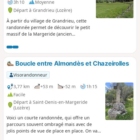
3h 10
Moyenne
Départ à Grandrieu (Lozère)
À partir du village de Grandrieu, cette
randonnée permet de découvrir le petit
massif de la Margeride (ancien
Gévaudan) et ses villages typiques de
granite. L'itinéraire décrit a été
parcouru en une demi-journée par les
jeunes (7 à 11ans) du club de
Boucle entre Almondès et Chazeirolles
randonnée Sentiers en Margeride.
Difficulté : E2/T2/R1 (selon classification
Visorandonneur
FFrandonnée).
3,77 km
+53 m
-52 m
1h 15
Facile
Départ à Saint-Denis-en-Margeride
(Lozère)
Voici un courte randonnée, qui offre un
parcours souvent ombragé mais avec de
jolis points de vue de place en place. On va
tranquillement du hameau de l'Almondès à