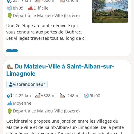
23,17 km
+520 m
-246 m
8h 05
Difficile
Départ à Le Malzieu-Ville (Lozère)
Une 2e étape au faible dénivelé qui
vous conduira aux portes de l'Aubrac.
Les villages traversés tout au long de ce
parcours possédaient autrefois des
monastères propriétés de la Chaise-
Dieu, puissante abbaye bénédictine
située en Haute-Loire. Il n'en reste plus
Du Malzieu-Ville à Saint-Alban-sur-
aucun vestige... Au passage, vous serez
Limagnole
conquis par le site médiéval d'Apcher et
la richesse de son patrimoine.
Visorandonneur
14,25 km
+328 m
-248 m
5h 00
Moyenne
Départ à Le Malzieu-Ville (Lozère)
Cet itinéraire propose une jonction entre les villages du
Malzieu-Ville et de Saint-Alban-sur-Limagnole. De la petite
cité médiévale, rejoignez l'ancien fief de la psychiatrie et le