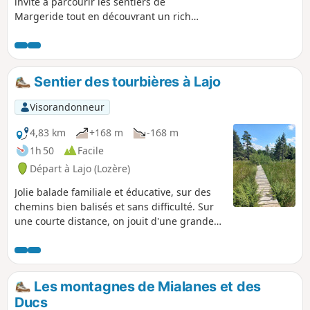
invite à parcourir les sentiers de
Margeride tout en découvrant un riche
patrimoine naturel et architectural.
Vous rejoindrez ainsi la cité fortifiée du
Malzieu-Ville, classée parmi les plus
beaux villages de France. Ce lieu,
Sentier des tourbières à Lajo
chargé d'histoire, était autrefois un des
points de passage de nombreux
Visorandonneur
pèlerins en route vers Compostelle.
4,83 km
+168 m
-168 m
1h 50
Facile
Départ à Lajo (Lozère)
Jolie balade familiale et éducative, sur des
chemins bien balisés et sans difficulté. Sur
une courte distance, on jouit d'une grande
variété de paysages : forêt de feuillus, de
résineux, tourbières, rochers, landes,
ouvertures vers la plaine. Des
aménagements (pontons) permettent
Les montagnes de Mialanes et des
d'entrer au plus profond de la tourbière. Des
Ducs
panneaux expliquent l'histoire, la biologie