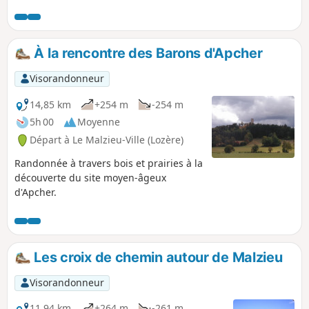
À la rencontre des Barons d'Apcher
Visorandonneur
14,85 km
+254 m
-254 m
5h 00
Moyenne
Départ à Le Malzieu-Ville (Lozère)
Randonnée à travers bois et prairies à la
découverte du site moyen-âgeux
d'Apcher.
Les croix de chemin autour de Malzieu
Visorandonneur
11,94 km
+264 m
-261 m