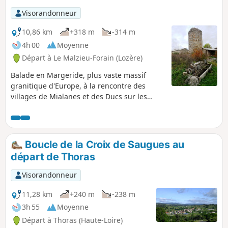
des tourbières et des forêts, etc. Très beaux
Visorandonneur
arbres : senteurs de genêt, de forêt, de
lande... Une belle balade pour tous.
10,86 km
+318 m
-314 m
4h 00
Moyenne
Départ à Le Malzieu-Forain (Lozère)
Balade en Margeride, plus vaste massif
granitique d'Europe, à la rencontre des
villages de Mialanes et des Ducs sur les
hauteurs du Malzieu-Ville.
Boucle de la Croix de Saugues au
départ de Thoras
Visorandonneur
11,28 km
+240 m
-238 m
3h 55
Moyenne
Départ à Thoras (Haute-Loire)