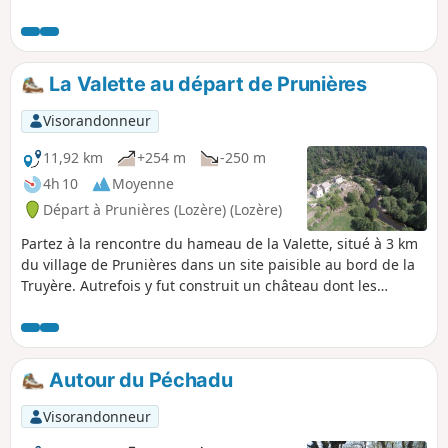
cependant par temps pluvieux, les abords
de la Porte des Fées étant glissants.
La Valette au départ de Prunières
Visorandonneur
11,92 km
+254 m
-250 m
4h 10
Moyenne
Départ à Prunières (Lozère) (Lozère)
Partez à la rencontre du hameau de la Valette, situé à 3 km
du village de Prunières dans un site paisible au bord de la
Truyère. Autrefois y fut construit un château dont les
seigneurs étaient les vassaux de la baronnie d’Apcher, autre
village au riche passé médiéval dont vous pourrez arpenter
les ruelles et profiter d'un magnifique panorama sur toute
la Margeride du sommet du donjon castral.
Autour du Péchadu
Visorandonneur