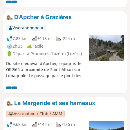
D'Apcher à Grazières
Visorandonneur
7,83 km
+113 m
-254 m
2h 35
Facile
Départ à Prunières (Lozère) (Lozère)
Du site médiéval d'Apcher, rejoignez le
GR®65 à proximité de Saint-Alban-sur-
Limagnole. Le passage par le pont des
Cayres est aussi l'occasion de marquer
une pause au bord de la Truyère, lieu
très prisé pour un pique-nique au bord
de l'eau.
La Margeride et ses hameaux
Association / Club / AMM
9,63 km
+142 m
-136 m