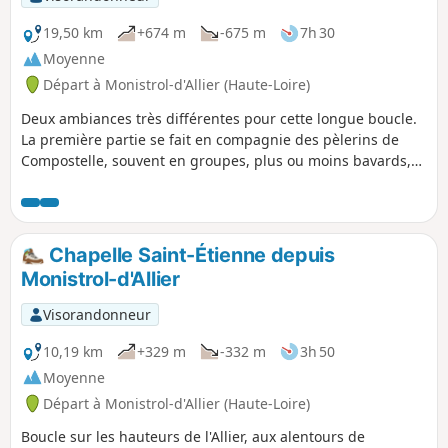
19,50 km
+674 m
-675 m
7h 30
Moyenne
Départ à Monistrol-d'Allier (Haute-Loire)
Deux ambiances très différentes pour cette longue boucle.
La première partie se fait en compagnie des pèlerins de
Compostelle, souvent en groupes, plus ou moins bavards,
en passant par des hameaux marqués par ce pèlerinage
(croix, statuesque). En deuxième partie, vous serez seul au
monde dans les grandes étendues du plateau surplombant
la vallée de l'Allier.Appli Visorando utile sur certaines
Chapelle Saint-Étienne depuis
portions
Monistrol-d'Allier
Visorandonneur
10,19 km
+329 m
-332 m
3h 50
Moyenne
Départ à Monistrol-d'Allier (Haute-Loire)
Boucle sur les hauteurs de l'Allier, aux alentours de