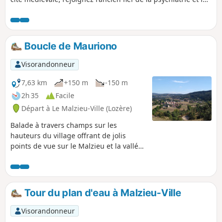
GR®65. Vous découvrirez quelques discrets hameaux
environnants au cœur d'une nature généreuse et
verdoyante.
Boucle de Mauriono
Visorandonneur
7,63 km
+150 m
-150 m
2h 35
Facile
Départ à Le Malzieu-Ville (Lozère)
Balade à travers champs sur les
hauteurs du village offrant de jolis
points de vue sur le Malzieu et la vallée
de la Truyère.
Tour du plan d'eau à Malzieu-Ville
Visorandonneur