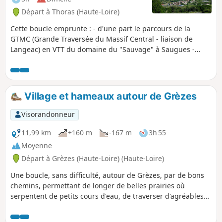
Départ à Thoras (Haute-Loire)
Cette boucle emprunte : - d'une part le parcours de la
GTMC (Grande Traversée du Massif Central - liaison de
Langeac) en VTT du domaine du "Sauvage" à Saugues -
d'autre part le Chemin de Saint-Jacques-de-Compostelle
(variante Le Puy) de Saugues au Domaine du Sauvage. Elle
traverse les villages typiques de la Margeride et ses
paysages divers (cultures, pâturages, landes, forêts).
Village et hameaux autour de Grèzes
Visorandonneur
11,99 km
+160 m
-167 m
3h 55
Moyenne
Départ à Grèzes (Haute-Loire) (Haute-Loire)
Une boucle, sans difficulté, autour de Grèzes, par de bons
chemins, permettant de longer de belles prairies où
serpentent de petits cours d'eau, de traverser d'agréables
bois et d'admirer le donjon de la Clauze.