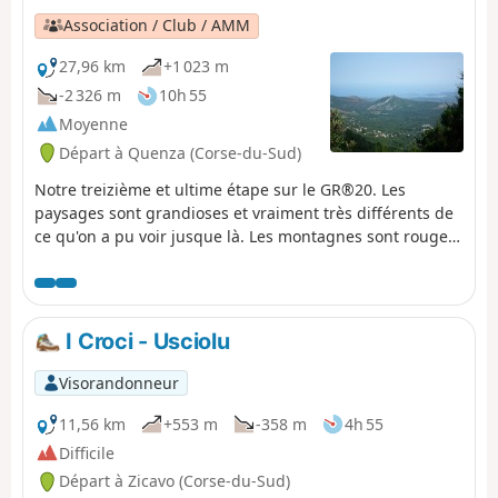
GPS). ATTENTION : ce tracé emprunte l'ancien
Association / Club / AMM
accès par le cirque de la solitude, aujourd'hui
fermé
27,96 km
+1 023 m
-2 326 m
10h 55
Moyenne
Départ à Quenza (Corse-du-Sud)
Notre treizième et ultime étape sur le GR®20. Les
paysages sont grandioses et vraiment très différents de
ce qu'on a pu voir jusque là. Les montagnes sont rouges
et la végétation beaucoup plus sèche.
I Croci - Usciolu
Visorandonneur
11,56 km
+553 m
-358 m
4h 55
Difficile
Départ à Zicavo (Corse-du-Sud)