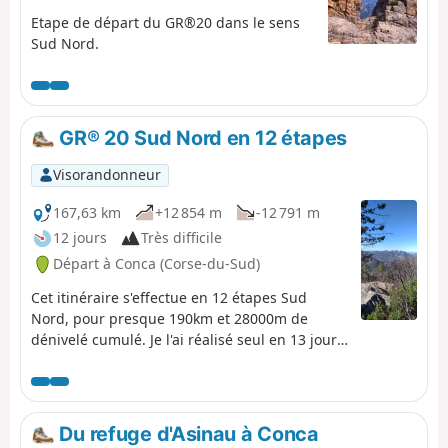
Etape de départ du GR®20 dans le sens
Sud Nord.
GR® 20 Sud Nord en 12 étapes
Visorandonneur
167,63 km
+12 854 m
-12 791 m
12 jours
Très difficile
Départ à Conca (Corse-du-Sud)
Cet itinéraire s'effectue en 12 étapes Sud
Nord, pour presque 190km et 28000m de
dénivelé cumulé. Je l'ai réalisé seul en 13 jours
avec une pause à Vizzavona (plutôt due à la
myrte qu'à la fatigue). Mes durées et trajets
sont plus élevées que ceux de Visorando: je
marche lentement et j'ai inclus les pauses. Les
Du refuge d'Asinau à Conca
tracés sont ceux des cartes IGN (je n'ai pas de