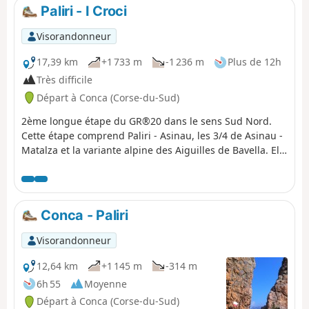
Paliri - I Croci
Visorandonneur
17,39 km
+1 733 m
-1 236 m
Plus de 12h
Très difficile
Départ à Conca (Corse-du-Sud)
2ème longue étape du GR®20 dans le sens Sud Nord.
Cette étape comprend Paliri - Asinau, les 3/4 de Asinau -
Matalza et la variante alpine des Aiguilles de Bavella. Elle
est longue et difficile.
Conca - Paliri
Visorandonneur
12,64 km
+1 145 m
-314 m
6h 55
Moyenne
Départ à Conca (Corse-du-Sud)