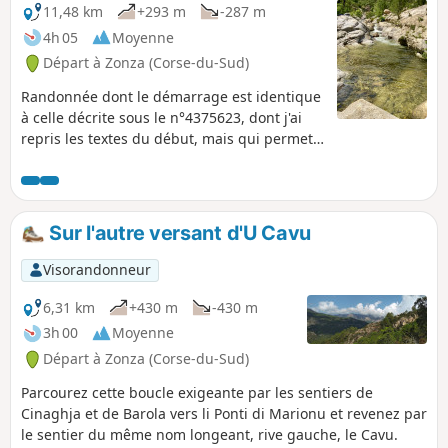
11,48 km
+293 m
-287 m
4h 05
Moyenne
Départ à Zonza (Corse-du-Sud)
Randonnée dont le démarrage est identique
à celle décrite sous le n°4375623, dont j'ai
repris les textes du début, mais qui permet
de revenir par un chemin différent, avec une
partie en aqua-rando, et une arrivée sur les
3 piscines, ce qui évite de faire des allers-
retours comme sur le tracé initial que nous
Sur l'autre versant d'U Cavu
avions choisi.
Visorandonneur
6,31 km
+430 m
-430 m
3h 00
Moyenne
Départ à Zonza (Corse-du-Sud)
Parcourez cette boucle exigeante par les sentiers de
Cinaghja et de Barola vers li Ponti di Marionu et revenez par
le sentier du même nom longeant, rive gauche, le Cavu.