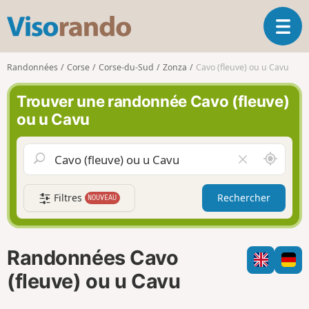
V
O
i
u
s
v
o
Randonnées
Corse
Corse-du-Sud
Zonza
Cavo (fleuve) ou u Cavu
r
r
i
a
Trouver une randonnée Cavo (fleuve)
r
n
ou u Cavu
l
d
a
o
n
A
V
a
u
i
v
t
d
i
Filtres
Rechercher
NOUVEAU
o
e
g
u
r
a
r
l
t
d
e
i
Randonnées Cavo
e
c
o
m
h
(fleuve) ou u Cavu
n
o
a
i
m