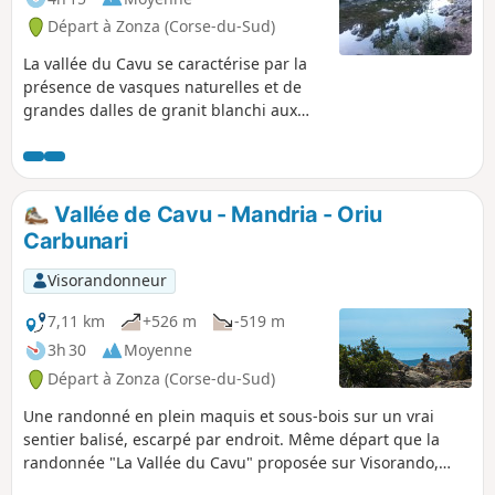
Départ à Zonza (Corse-du-Sud)
La vallée du Cavu se caractérise par la
présence de vasques naturelles et de
grandes dalles de granit blanchi aux
formes arrondies le long de son
parcours. La randonnée longe la rivière
avant de s'élever dans le maquis par un
discret sentier conduisant à un premier
Vallée de Cavu - Mandria - Oriu
point de vue (401m) puis à un second
Carbunari
(509m) d'où la vue panoramique s'étend
sur le Cavu et le cirque montagneux de
Visorandonneur
fond de vallée dominée par la Punta de
Quercitello (1461m). Vers l'Est, la baie de
7,11 km
+526 m
-519 m
Pinarello nous fait un clin d'œil.
3h 30
Moyenne
Départ à Zonza (Corse-du-Sud)
Une randonné en plein maquis et sous-bois sur un vrai
sentier balisé, escarpé par endroit. Même départ que la
randonnée "La Vallée du Cavu" proposée sur Visorando,
mais qui évite toute la seconde partie en piste.