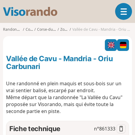
V
O
i
u
s
v
o
Randonnées
Corse
Corse-du-Sud
Zonza
Vallée de Cavu - Mandria - Oriu Carbunari
r
r
i
a
r
n
l
d
Vallée de Cavu - Mandria - Oriu
a
o
n
Carbunari
a
v
Une randonné en plein maquis et sous-bois sur un
i
vrai sentier balisé, escarpé par endroit.
g
a
Même départ que la randonnée "La Vallée du Cavu"
t
proposée sur Visorando, mais qui évite toute la
i
seconde partie en piste.
o
n
Fiche technique
n°
861333