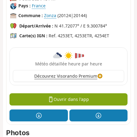
Pays :
France
Commune :
Zonza
(20124|20144)
Départ/Arrivée :
N 41.72077° / E 9.300784°
Carte(s) IGN :
Ref. 4253ET, 4253ETR, 4254ET
Météo détaillée heure par heure
Découvrez Visorando Premium
Ouvrir dans l'app
Photos