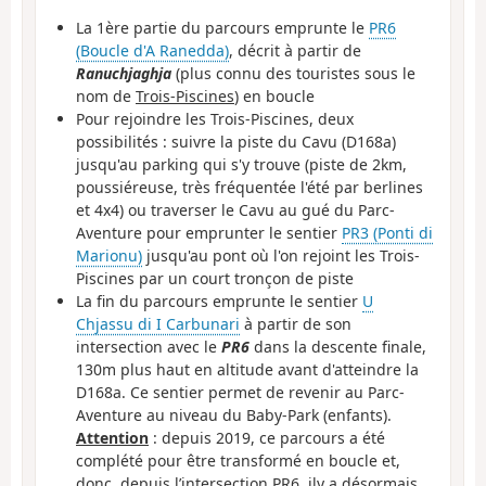
La 1ère partie du parcours emprunte le
PR6
(Boucle d'A Ranedda)
, décrit à partir de
Ranuchjaghja
(plus connu des touristes sous le
nom de
Trois-Piscines
) en boucle
Pour rejoindre les Trois-Piscines, deux
possibilités : suivre la piste du Cavu (D168a)
jusqu'au parking qui s'y trouve (piste de 2km,
poussiéreuse, très fréquentée l'été par berlines
et 4x4) ou traverser le Cavu au gué du Parc-
Aventure pour emprunter le sentier
PR3 (Ponti di
Marionu)
jusqu'au pont où l'on rejoint les Trois-
Piscines par un court tronçon de piste
La fin du parcours emprunte le sentier
U
Chjassu di I Carbunari
à partir de son
intersection avec le
PR6
dans la descente finale,
130m plus haut en altitude avant d'atteindre la
D168a. Ce sentier permet de revenir au Parc-
Aventure au niveau du Baby-Park (enfants).
Attention
: depuis 2019, ce parcours a été
complété pour être transformé en boucle et,
donc, depuis l’intersection PR6, ily a désormais