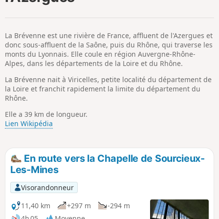
p
La Brévenne est une rivière de France, affluent de l'Azergues et
donc sous-affluent de la Saône, puis du Rhône, qui traverse les
monts du Lyonnais. Elle coule en région Auvergne-Rhône-
Alpes, dans les départements de la Loire et du Rhône.
La Brévenne nait à Viricelles, petite localité du département de
la Loire et franchit rapidement la limite du département du
Rhône.
Elle a 39 km de longueur.
Lien Wikipédia
En route vers la Chapelle de Sourcieux-
Les-Mines
Visorandonneur
11,40 km
+297 m
-294 m
4h 05
Moyenne