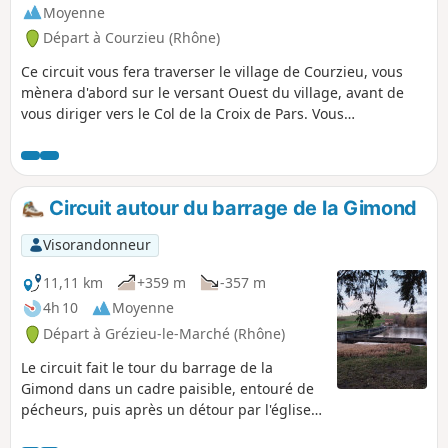
Moyenne
Départ à Courzieu (Rhône)
Ce circuit vous fera traverser le village de Courzieu, vous
mènera d'abord sur le versant Ouest du village, avant de
vous diriger vers le Col de la Croix de Pars. Vous
redescendrez ensuite sur le village, en profitant d'une vue
aérienne.
Circuit autour du barrage de la Gimond
Visorandonneur
11,11 km
+359 m
-357 m
4h 10
Moyenne
Départ à Grézieu-le-Marché (Rhône)
Le circuit fait le tour du barrage de la
Gimond dans un cadre paisible, entouré de
pécheurs, puis après un détour par l'église
de Grézieu-le-Marché termine la boucle par