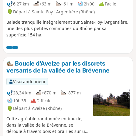
6,27 km
+63 m
-61 m
2h 00
Facile
Départ à Sainte-Foy-l'Argentière (Rhône)
Balade tranquille intégralement sur Sainte-Foy-l'Argentière,
une des plus petites communes du Rhône par sa
superficie,154 ha.
Boucle d'Aveize par les discrets
versants de la vallée de la Brévenne
Visorandonneur
28,34 km
+870 m
-877 m
10h 35
Difficile
Départ à Aveize (Rhône)
Cette agréable randonnée en boucle,
dans la vallée de la Brévenne, se
déroule à travers bois et prairies sur un