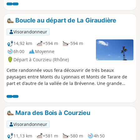
Boucle au départ de La Giraudière
Visorandonneur
14,92 km
+594 m
-594 m
6h 00
Moyenne
Départ à Courzieu (Rhône)
Cette randonnée vous fera découvrir de très beaux
paysages entre Monts du Lyonnais et Monts de Tarare de
part et d'autre de la vallée de la Brévenne. Une grande
partie de cette randonnée se passe sur les crêtes avec des
points de vue très intéressants. De nombreux panneaux
indicateurs tout au long du parcours vous aideront à vous
orienter.
Mara des Bois à Courzieu
Visorandonneur
11,13 km
+581 m
-580 m
4h 50