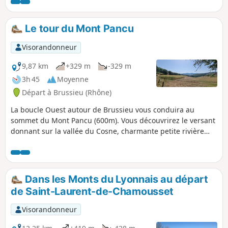
le Bois de la Dame.
Le tour du Mont Pancu
Visorandonneur
9,87 km
+329 m
-329 m
3h 45
Moyenne
Départ à Brussieu (Rhône)
La boucle Ouest autour de Brussieu vous conduira au
sommet du Mont Pancu (600m). Vous découvrirez le versant
donnant sur la vallée du Cosne, charmante petite rivière
que vous traverserez deux fois et dans la deuxième partie
de la balade, celui donnant sur la vallée de la Brévenne.
L'itinéraire est majoritairement sur chemin avec des
passages en forêt. C'est une balade à faire en famille avec
Dans les Monts du Lyonnais au départ
des enfants pas trop petits et bons marcheurs.
de Saint-Laurent-de-Chamousset
Visorandonneur