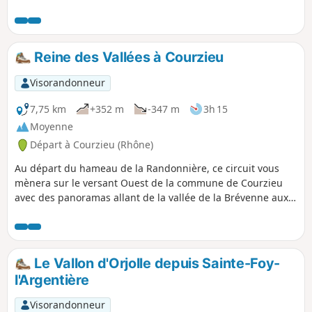
aîtres, la Rivière Brévenne, l'ancienne voie ferrée
aujourd'hui désaffectée puis après un passage en forêt
vous traverserez le Ruisseau Le Cosne avant de découvrir
l'emplacement des anciennes mines de Pampailly exploitées
Reine des Vallées à Courzieu
à partir du XVe siècle.
Visorandonneur
7,75 km
+352 m
-347 m
3h 15
Moyenne
Départ à Courzieu (Rhône)
Au départ du hameau de la Randonnière, ce circuit vous
mènera sur le versant Ouest de la commune de Courzieu
avec des panoramas allant de la vallée de la Brévenne aux
monts du Forez. L'occasion aussi de découvrir la Chapelle de
Pomeyrieu, sur votre passage.
Le Vallon d'Orjolle depuis Sainte-Foy-
l'Argentière
Visorandonneur