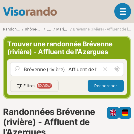
V
O
i
u
s
v
o
Randonnées
Rhône-Alpes
Loire
Maringes
Brévenne (rivière) - Affluent de l'Azergues
r
r
i
a
Trouver une randonnée Brévenne
r
n
(rivière) - Affluent de l'Azergues
l
d
a
o
n
A
V
a
u
i
v
t
d
i
Filtres
Rechercher
NOUVEAU
o
e
g
u
r
a
r
l
t
d
e
i
Randonnées Brévenne
e
c
o
m
h
(rivière) - Affluent de
n
o
a
l'Azergues
i
m