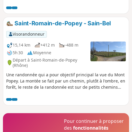
secteur peu fréquenté et plutôt secret
qui offre de beaux points de vue sur le
Massif Central et les Monts du Lyonnais.
Du village perché d'Aveize l'itinéraire
Saint-Romain-de-Popey - Sain-Bel
descend sur le fond de la vallée et,
après avoir musardé sur le versant
Visorandonneur
opposé, passe au charmant petit village
de Meys avant de franchir la Brévenne
15,14 km
+412 m
-488 m
puis remonter sur Grézieu-le-Marché et
5h 30
Moyenne
Aveize.
Départ à Saint-Romain-de-Popey
(Rhône)
Une randonnée qui a pour objectif principal la vue du Mont
Popey. La montée se fait par un chemin, plutôt à l'ombre, en
forêt, le reste de la randonnée est sur de petits chemins
agricoles. L'accès à cette randonnée peut se faire à la gare
de Saint-Romain-de-Popey (D) ou par un car du Rhône 116
(en 2025), à la Chatonnière ou les Gouttes (2).
Pour continuer à proposer
des
fonctionnalités