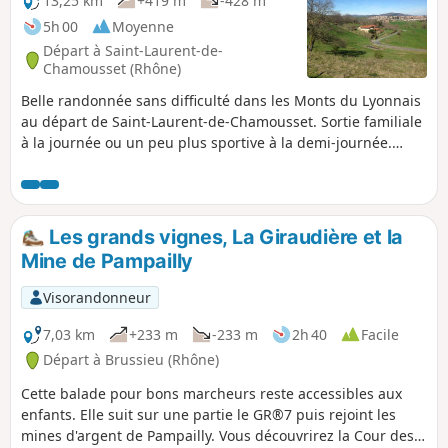
13,25 km
+419 m
-428 m
5h 00
Moyenne
Départ à Saint-Laurent-de-
Chamousset (Rhône)
Belle randonnée sans difficulté dans les Monts du Lyonnais
au départ de Saint-Laurent-de-Chamousset. Sortie familiale
à la journée ou un peu plus sportive à la demi-journée.
Cette randonnée ne figurant dans aucun topo-guide, le
balisage sur le terrain peut fortuitement correspondre à
une portion du tracé . . . mais c'est tout. Le descriptif et le
tracé ont été complétés en tenant compte des remarques et
Les grands vignes, La Giraudière et la
observations des visorandonneurs.
Mine de Pampailly
Visorandonneur
7,03 km
+233 m
-233 m
2h 40
Facile
Départ à Brussieu (Rhône)
Cette balade pour bons marcheurs reste accessibles aux
enfants. Elle suit sur une partie le GR®7 puis rejoint les
mines d'argent de Pampailly. Vous découvrirez la Cour des