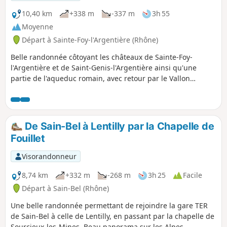
10,40 km
+338 m
-337 m
3h 55
Moyenne
Départ à Sainte-Foy-l'Argentière (Rhône)
Belle randonnée côtoyant les châteaux de Sainte-Foy-
l'Argentière et de Saint-Genis-l'Argentière ainsi qu'une
partie de l'aqueduc romain, avec retour par le Vallon
d'Orjolle.
De Sain-Bel à Lentilly par la Chapelle de
Fouillet
Visorandonneur
8,74 km
+332 m
-268 m
3h 25
Facile
Départ à Sain-Bel (Rhône)
Une belle randonnée permettant de rejoindre la gare TER
de Sain-Bel à celle de Lentilly, en passant par la chapelle de
Sourcieux-les-Mines. Beau panorama sur les Alpes.