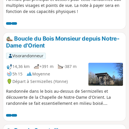
multiples visages et points de vue. La note à payer sera en
fonction de vos capacités physiques !
Boucle du Bois Monsieur depuis Notre-
Dame d'Orient
Visorandonneur
14,36 km
+391 m
-387 m
5h 15
Moyenne
Départ à Sermizelles (Yonne)
Randonnée dans le bois au-dessus de Sermizelles et
découverte de la Chapelle de Notre-Dame d'Orient. La
randonnée se fait essentiellement en milieu boisé.
Quelques points de vue en hauteur permettent d'apprécier
les environs. Le secteur est particulièrement calme et
facilement accessible. Seuls deux points s'approchent de la
départementale. Il n'y a aucun repère ou marquage à