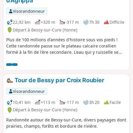
d'Agrippa
p
Visorandonneur
22,92 km
+320 m
-317 m
7h 30
Difficile
Départ à Bessy-sur-Cure (Yonne)
Plus de 100 millions d'années d'histoire sous vos pieds !
Cette randonnée passe sur le plateau calcaire corallien
formé à la fin de l'ère secondaire. L'eau qui y ruisselle se
trouve à l'origine des ornements de nombreuses grottes
situées sous vos pieds. Ce parcours domine les vallées et
permet de découvrir le patrimoine bâti ou naturel de ce
massif.
Tour de Bessy par Croix Roubier
Visorandonneur
10,41 km
+113 m
-117 m
3h 20
Facile
Départ à Bessy-sur-Cure (Yonne)
Randonnée autour de Bessy-sur-Cure, divers paysages dont
prairies, champs, forêts et bordure de rivière.