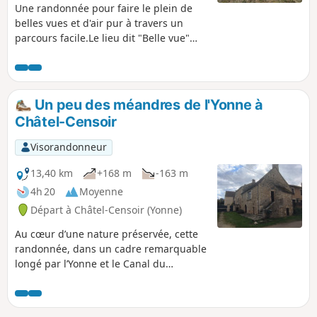
Une randonnée pour faire le plein de
belles vues et d'air pur à travers un
parcours facile.Le lieu dit "Belle vue"
porte très bien son nom et vous
permettra d'admirer le pays Auxerrois
depuis l'un de ses points culminants !Si
la période s'y prête vous pourrez
Un peu des méandres de l'Yonne à
grappiller des cerises, du raisin ou
Châtel-Censoir
encore chasser les papillons (avec vos
yeux) !
Visorandonneur
13,40 km
+168 m
-163 m
4h 20
Moyenne
Départ à Châtel-Censoir (Yonne)
Au cœur d’une nature préservée, cette
randonnée, dans un cadre remarquable
longé par l’Yonne et le Canal du
Nivernais, offre une vue imprenable sur
les fameux Rochers du Saussois, haut-
lieu de grimpe, avec une faune et une