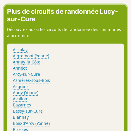
flore préservées et protégées. Le trajet
autour de ce méandre de l'Yonne
Plus de circuits de randonnée Lucy-
accumule les vues remarquables.
sur-Cure
Découvrez aussi les circuits de randonnée des communes
à proximité
Accolay
Aigremont (Yonne)
Annay-la-Côte
Annéot
Arcy-sur-Cure
Asnières-sous-Bois
Asquins
Augy (Yonne)
Avallon
Bazarnes
Bessy-sur-Cure
Blannay
Bois-d'Arcy (Yonne)
Brosses