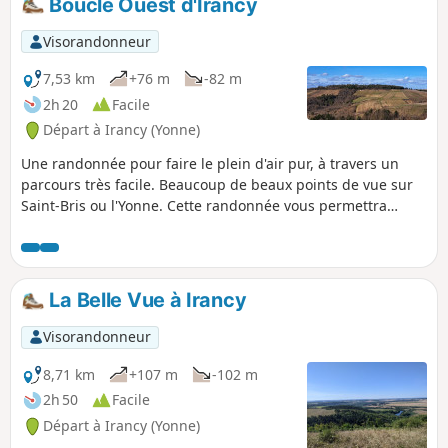
Boucle Ouest d'Irancy
suivre sur cette randonnée qui peut aisément être
rallongée ou raccourcie. Le dénivelé se fait en quatre
Visorandonneur
montées réparties le long du parcours.
7,53 km
+76 m
-82 m
2h 20
Facile
Départ à Irancy (Yonne)
Une randonnée pour faire le plein d'air pur, à travers un
parcours très facile. Beaucoup de beaux points de vue sur
Saint-Bris ou l'Yonne. Cette randonnée vous permettra
d'admirer le pays Auxerrois !
La Belle Vue à Irancy
Visorandonneur
8,71 km
+107 m
-102 m
2h 50
Facile
Départ à Irancy (Yonne)