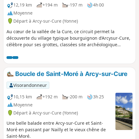
12,19 km
+194 m
-197 m
4h 00
Moyenne
Départ à Arcy-sur-Cure (Yonne)
Au cœur de la vallée de la Cure, ce circuit permet la
découverte du village typique bourguignon d’Arcysur-Cure,
célèbre pour ses grottes, classées site archéologique
d’intérêt national. Leur visite est possible au détour de la
balade. Le parcours offre de belles vues sur les méandres
de la Cure. Randonnée proposée par la commune d'Arcy-
sur-Cure et Yonne Tourisme et labellisée par le comité
Boucle de Saint-Moré à Arcy-sur-Cure
départemental FFRP de l'Yonne.
Visorandonneur
10,15 km
+192 m
-200 m
3h 25
Moyenne
Départ à Arcy-sur-Cure (Yonne)
Une belle balade entre Arcy-sur-Cure et Saint-
Moré en passant par Nailly et le vieux chêne de
Saint-Moré.