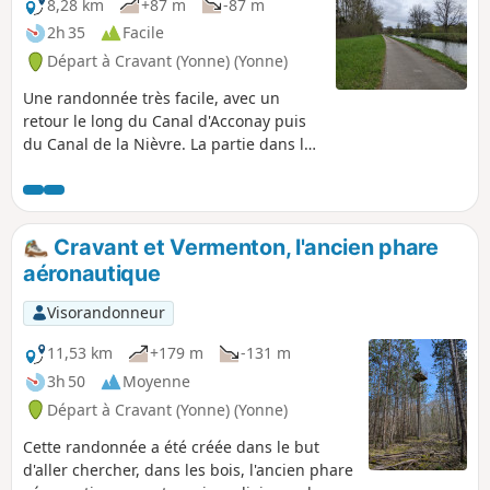
8,28 km
+87 m
-87 m
2h 35
Facile
Départ à Cravant (Yonne) (Yonne)
Une randonnée très facile, avec un
retour le long du Canal d'Acconay puis
du Canal de la Nièvre. La partie dans les
bois vous offrira une belle vue sur
Accolay.
Cravant et Vermenton, l'ancien phare
aéronautique
Visorandonneur
11,53 km
+179 m
-131 m
3h 50
Moyenne
Départ à Cravant (Yonne) (Yonne)
Cette randonnée a été créée dans le but
d'aller chercher, dans les bois, l'ancien phare