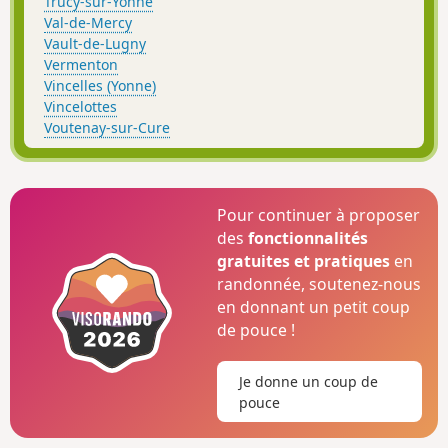
Trucy-sur-Yonne
Val-de-Mercy
Vault-de-Lugny
Vermenton
Vincelles (Yonne)
Vincelottes
Voutenay-sur-Cure
Pour continuer à proposer
des
fonctionnalités
gratuites et pratiques
en
randonnée, soutenez-nous
en donnant un petit coup
de pouce !
Je donne un coup de
pouce