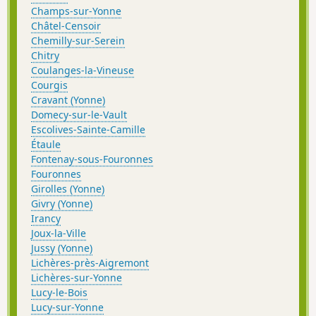
Champs-sur-Yonne
Châtel-Censoir
Chemilly-sur-Serein
Chitry
Coulanges-la-Vineuse
Courgis
Cravant (Yonne)
Domecy-sur-le-Vault
Escolives-Sainte-Camille
Étaule
Fontenay-sous-Fouronnes
Fouronnes
Girolles (Yonne)
Givry (Yonne)
Irancy
Joux-la-Ville
Jussy (Yonne)
Lichères-près-Aigremont
Lichères-sur-Yonne
Lucy-le-Bois
Lucy-sur-Yonne