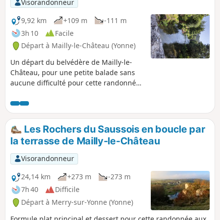
Visorandonneur
9,92 km
+109 m
-111 m
3h 10
Facile
Départ à Mailly-le-Château (Yonne)
Un départ du belvédère de Mailly-le-
Château, pour une petite balade sans
aucune difficulté pour cette randonnée
calme et simple dans les bois et au bord
du canal. .
Les Rochers du Saussois en boucle par
la terrasse de Mailly-le-Château
Visorandonneur
24,14 km
+273 m
-273 m
7h 40
Difficile
Départ à Merry-sur-Yonne (Yonne)
Formule plat principal et dessert pour cette randonnée aux