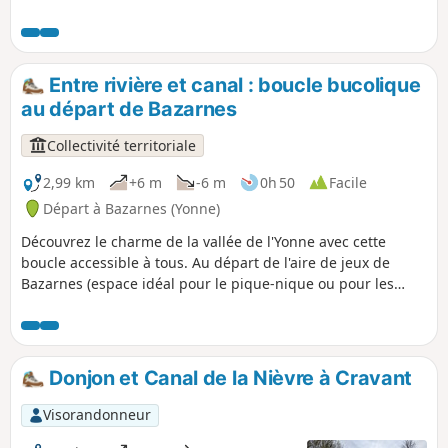
Entre rivière et canal : boucle bucolique
au départ de Bazarnes
Collectivité territoriale
2,99 km
+6 m
-6 m
0h 50
Facile
Départ à Bazarnes (Yonne)
Découvrez le charme de la vallée de l'Yonne avec cette
boucle accessible à tous. Au départ de l'aire de jeux de
Bazarnes (espace idéal pour le pique-nique ou pour les
enfants au retour), ce parcours plat et ombragé vous mène
au plus près de l'eau. Vous longerez d'abord les rives
sauvages de l'Yonne, avant de rejoindre le calme du Canal
du Nivernais et son chemin de halage. Un itinéraire idéal à
Donjon et Canal de la Nièvre à Cravant
faire en famille pour observer la faune aquatique, les
passages d'écluses et profiter d'un moment de sérénité en
Visorandonneur
pleine nature.