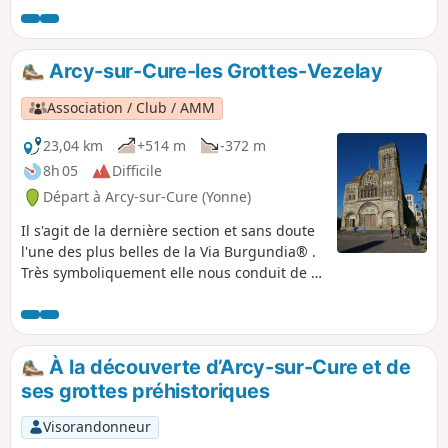
Arcy-sur-Cure-les Grottes-Vezelay
Association / Club / AMM
23,04 km
+514 m
-372 m
8h 05
Difficile
Départ à Arcy-sur-Cure (Yonne)
Il s'agit de la dernière section et sans doute
l'une des plus belles de la Via Burgundia® .
Très symboliquement elle nous conduit de la
préhistoire des Grottes d'Arcy à la Colline
Éternelle de Vézelay à travers des paysages
pleins de charme. Pour l'essentiel le
parcours suit le GR® 13 et le GR® 654 qui
À la découverte d’Arcy-sur-Cure et de
est aussi le Chemin de Compostelle.
ses grottes préhistoriques
Visorandonneur