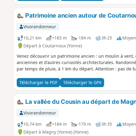
Patrimoine ancien autour de Coutarno
Visorandonneur
10,21 km
+183 m
-184 m
3h 25
Moyen
Départ à Coutarnoux (Yonne)
Venez découvrir un patrimoine ancien : un moulin à vent, c
anciennes et d'autres curiosités architecturales. Randonnée 
par temps de pluie, à 1 km du départ. Attention : pas de b
Télécharger le PDF
Télécharger le GPX
La vallée du Cousin au départ de Mag
Visorandonneur
10,74 km
+184 m
-179 m
3h 35
Moyen
Départ à Magny (Yonne) (Yonne)