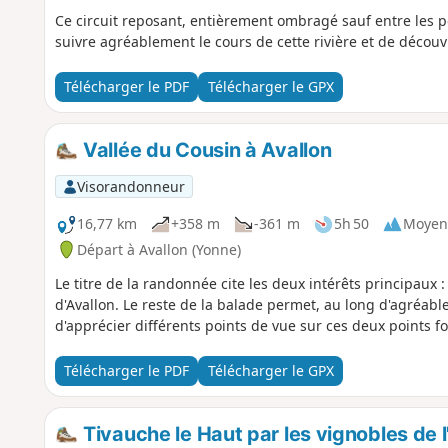
Ce circuit reposant, entièrement ombragé sauf entre les po
suivre agréablement le cours de cette rivière et de décou
Télécharger le PDF
Télécharger le GPX
Vallée du Cousin à Avallon
Visorandonneur
16,77 km
+358 m
-361 m
5h 50
Moyen
Départ à Avallon (Yonne)
Le titre de la randonnée cite les deux intérêts principaux : l
d'Avallon. Le reste de la balade permet, au long d'agréab
d'apprécier différents points de vue sur ces deux points fo
Télécharger le PDF
Télécharger le GPX
Tivauche le Haut par les vignobles de l