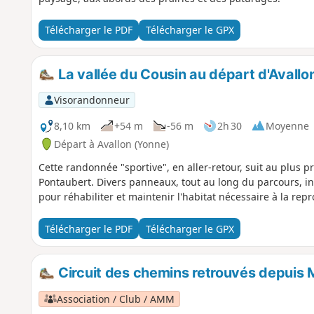
Télécharger le PDF
Télécharger le GPX
La vallée du Cousin au départ d'Avallo
Visorandonneur
8,10 km
+54 m
-56 m
2h 30
Moyenne
Départ à Avallon (Yonne)
Cette randonnée "sportive", en aller-retour, suit au plus pr
Pontaubert. Divers panneaux, tout au long du parcours, 
pour réhabiliter et maintenir l'habitat nécessaire à la rep
Télécharger le PDF
Télécharger le GPX
Circuit des chemins retrouvés depuis 
Association / Club / AMM