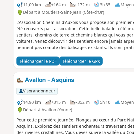
11,00 km
+164 m
-172 m
3h 35
Moyen
Départ à Moutiers-Saint-Jean (Côte-d'Or)
L'Association Chemins d'Auxois vous propose son premier c
été réouverts par l'association. Cette belle balade a été 
sentiers, chemins de terre et chemins blancs qui vous pe
voitures. Venez découvrir des sentiers encore jamais arpent
tiennent pas compte des balisages existants. Ils sont prat
Télécharger le PDF
Télécharger le GPX
Avallon - Asquins
Visorandonneur
14,90 km
+315 m
-352 m
5h 10
Moyen
Départ à Avallon (Yonne)
Pour cette première journée. Plongez au cœur du Parc Nat
Asquins. Explorez des sentiers enchanteurs traversant des
des rivières cristallines. Vous devez suivre la vallée du C