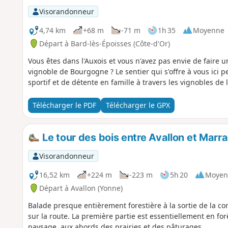
Visorandonneur
4,74 km
+68 m
-71 m
1h 35
Moyenne
Départ à Bard-lès-Époisses (Côte-d'Or)
Vous êtes dans l'Auxois et vous n'avez pas envie de faire 
vignoble de Bourgogne ? Le sentier qui s'offre à vous ici
sportif et de détente en famille à travers les vignobles de l
Télécharger le PDF
Télécharger le GPX
Le tour des bois entre Avallon et Marra
Visorandonneur
16,52 km
+224 m
-223 m
5h 20
Moyen
Départ à Avallon (Yonne)
Balade presque entièrement forestière à la sortie de la 
sur la route. La première partie est essentiellement en for
paysage, aux abords des prairies et des pâturages.