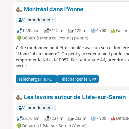
Montréal dans l'Yonne
Visorandonneur
12,95 km
+115 m
-122 m
4h 00
Facile
Départ à Montréal (Yonne) (Yonne)
Cette randonnée peut être couplée avec un son et lumière 
"Montréal en lumière". On peut y accéder à pied par le ch
emprunter la N6 et la D957. Par l'autoroute A6, prendre so
sortie.
Télécharger le PDF
Télécharger le GPX
Les lavoirs autour de L'Isle-sur-Serein
Visorandonneur
23,76 km
+237 m
-232 m
7h 30
Difficil
Départ à L'Isle-sur-Serein (Yonne)