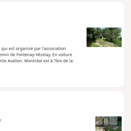
o
a
i
m
p
qui est organisé par l'association
emin de Fontenay-Vézelay. En voiture
rtie Avallon. Montréal est à 7km de la
e