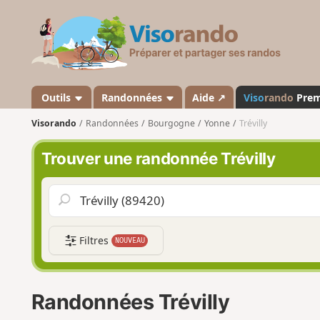
V
i
s
o
r
a
Outils
Randonnées
Aide ↗
Viso
rando
Pre
n
Visorando
Randonnées
Bourgogne
Yonne
Trévilly
d
o
Trouver une randonnée Trévilly
Filtres
NOUVEAU
Randonnées Trévilly