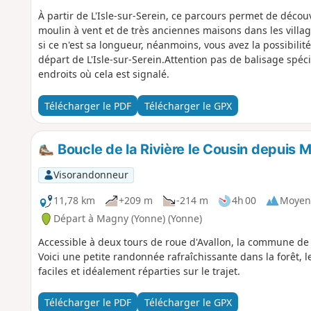
À partir de L'Isle-sur-Serein, ce parcours permet de découvr
moulin à vent et de très anciennes maisons dans les village
si ce n'est sa longueur, néanmoins, vous avez la possibilit
départ de L'Isle-sur-Serein.Attention pas de balisage spéc
endroits où cela est signalé.
Télécharger le PDF
Télécharger le GPX
Boucle de la Rivière le Cousin depuis 
Visorandonneur
11,78 km
+209 m
-214 m
4h 00
Moyen
Départ à Magny (Yonne) (Yonne)
Accessible à deux tours de roue d'Avallon, la commune de 
Voici une petite randonnée rafraîchissante dans la forêt, 
faciles et idéalement réparties sur le trajet.
Télécharger le PDF
Télécharger le GPX