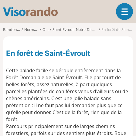
V
O
i
u
s
v
o
Randonnées
Normandie
Orne
Saint-Evroult-Notre-Dame-du-Bois
En forêt de Saint-Évroult
r
r
i
a
r
n
En forêt de Saint-Évroult
l
d
a
o
n
Cette balade facile se déroule entièrement dans la
a
Forêt Domaniale de Saint-Évroult. Elle parcourt de
v
belles forêts, assez naturelles, à part quelques
i
g
parcelles plantées de conifères venus d'ailleurs ou de
a
chênes américains. C'est une jolie balade sans
t
prétention : il ne faut pas lui demander plus que ce
i
qu'elle peut donner. C'est de la forêt, rien que de la
o
forêt.
n
Parcours principalement sur de larges chemins
forestiers, parfois sur des sentiers plus étroits. Boue