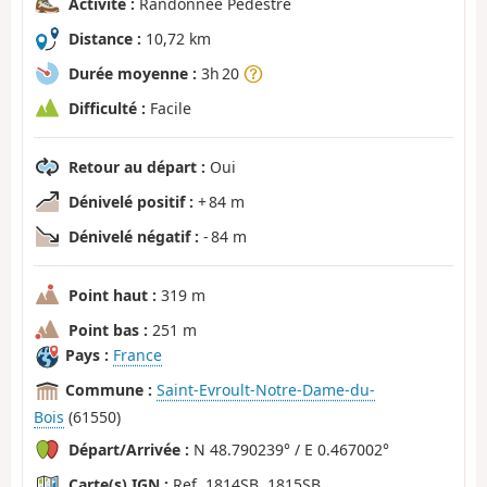
Activité :
Randonnée Pédestre
Distance :
10,72 km
Durée moyenne :
3h 20
Difficulté :
Facile
Retour au départ :
Oui
Dénivelé positif :
+ 84 m
Dénivelé négatif :
- 84 m
Point haut :
319 m
Point bas :
251 m
Pays :
France
Commune :
Saint-Evroult-Notre-Dame-du-
Bois
(61550)
Départ/Arrivée :
N 48.790239° / E 0.467002°
Carte(s) IGN :
Ref. 1814SB, 1815SB