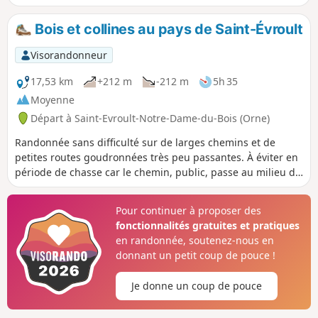
Bois et collines au pays de Saint-Évroult
Visorandonneur
17,53 km
+212 m
-212 m
5h 35
Moyenne
Départ à Saint-Evroult-Notre-Dame-du-Bois (Orne)
Randonnée sans difficulté sur de larges chemins et de
petites routes goudronnées très peu passantes. À éviter en
période de chasse car le chemin, public, passe au milieu de
forêts privées utilisées pour la chasse. De nombreux
panneaux le rappellent et, sur cette partie, il n'est pas
Pour continuer à proposer des
possible de quitter l'itinéraire proposé. Attention à la
fonctionnalités gratuites et pratiques
modification nécessaire à partir du point (9) due à
en randonnée, soutenez-nous en
l'évolution du terrain 16 septembre 2019.
donnant un petit coup de pouce !
Je donne un coup de pouce