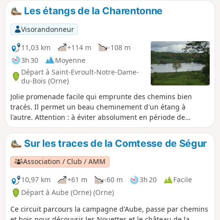
Les étangs de la Charentonne
Visorandonneur
11,03 km
+114 m
-108 m
3h 30
Moyenne
Départ à Saint-Evroult-Notre-Dame-
du-Bois (Orne)
Jolie promenade facile qui emprunte des chemins bien
tracés. Il permet un beau cheminement d'un étang à
l'autre. Attention : à éviter absolument en période de
chasse.
Sur les traces de la Comtesse de Ségur
Association / Club / AMM
10,97 km
+61 m
-60 m
3h 20
Facile
Départ à Aube (Orne) (Orne)
Ce circuit parcours la campagne d'Aube, passe par chemins
et bois pour découvrir les Nouettes et le château de la