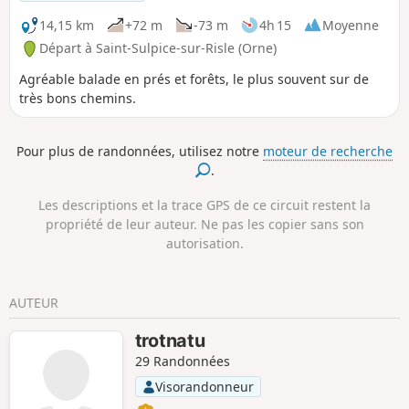
GPS est sans doute indispensable pour bien suivre le
circuit, et la longueur.
14,15 km
+72 m
-73 m
4h 15
Moyenne
Départ à Saint-Sulpice-sur-Risle (Orne)
Agréable balade en prés et forêts, le plus souvent sur de
très bons chemins.
Pour plus de randonnées, utilisez notre
moteur de recherche
.
Les descriptions et la trace GPS de ce circuit restent la
propriété de leur auteur. Ne pas les copier sans son
autorisation.
AUTEUR
trotnatu
29 Randonnées
Visorandonneur