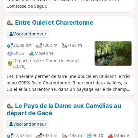
Comtesse de Ségur.
Entre Guiel et Charentonne
Visorandonneur
20,88 km
+202 m
-196 m
6h 35
Moyenne
Départ à Notre-Dame-du-Hamel
(Eure)
Cet itinéraire permet de faire une boucle en utilisant le très
beau GRP® Risle-Charentonne. Il parcourt deux vallées, la
Guiel et la Charentonne, dans un paysage varié de champs,
prairies, bois, bords de petites rivières. Le balisage est
assez bon sur la partie qui suit le GRP®, Jaune et Rouge,
Le Pays de la Dame aux Camélias au
souvent doublé d'un autre balisage PR® Jaune. En revanche
départ de Gacé
sur la partie hors GRP® qui ferme la boucle il n'y a aucun
balisage. Le tracé GPS peut se révéler bien utile pour se
Visorandonneur
repérer.
27,87 km
+434 m
-438 m
9h 10
Difficile