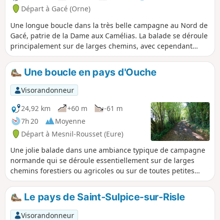
Départ à Gacé (Orne)
Une longue boucle dans la très belle campagne au Nord de
Gacé, patrie de la Dame aux Camélias. La balade se déroule
principalement sur de larges chemins, avec cependant
quelques passages sur petites routes et d'autres sur de
petits sentiers plus étroits. La difficulté principale est la
Une boucle en pays d'Ouche
longueur. En deux endroits, un petit ruisseau mal entretenu
envahit le chemin ce qui conduit à quelques acrobaties en
Visorandonneur
bordure ou à se mouiller les pieds.
24,92 km
+60 m
-61 m
7h 20
Moyenne
Départ à Mesnil-Rousset (Eure)
Une jolie balade dans une ambiance typique de campagne
normande qui se déroule essentiellement sur de larges
chemins forestiers ou agricoles ou sur de toutes petites
routes goudronnées sans passage. À éviter cependant si
l'on est allergique au goudron. La première partie du circuit
Le pays de Saint-Sulpice-sur-Risle
suit le GRP® Risle-Charentonne. Il n'y a aucune difficulté si
ce n'est l'absence presque complète de balisage, la trace
Visorandonneur