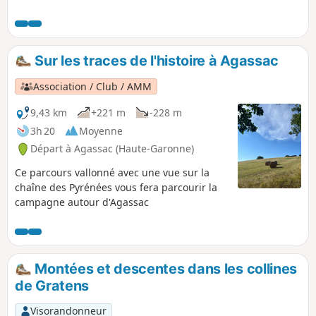
randonnée, vous irez à la découverte de
l’histoire du village nommé L’Aveylas ou
L’Aveynas au XIIIe siècle (lieu planté de
noisetiers) et de son château du XVe siècle.
Sur les traces de l'histoire à Agassac
Cette balade facile et sans dénivelé vous fait
traverser les champs environnants et le
Association / Club / AMM
village à travers des petites routes et
sentiers.
9,43 km
+221 m
-228 m
3h 20
Moyenne
Départ à Agassac (Haute-Garonne)
Ce parcours vallonné avec une vue sur la
chaîne des Pyrénées vous fera parcourir la
campagne autour d'Agassac
Montées et descentes dans les collines
de Gratens
Visorandonneur