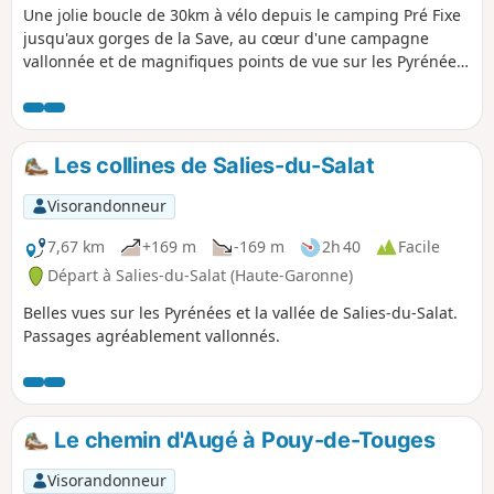
Une jolie boucle de 30km à vélo depuis le camping Pré Fixe
jusqu'aux gorges de la Save, au cœur d'une campagne
vallonnée et de magnifiques points de vue sur les Pyrénées.
Une pause pique-nique peut-être envisagée le long de la
Save avec possibilité de se rafraîchir dans la rivière.
Les collines de Salies-du-Salat
Visorandonneur
7,67 km
+169 m
-169 m
2h 40
Facile
Départ à Salies-du-Salat (Haute-Garonne)
Belles vues sur les Pyrénées et la vallée de Salies-du-Salat.
Passages agréablement vallonnés.
Le chemin d'Augé à Pouy-de-Touges
Visorandonneur