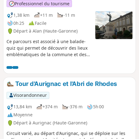
Professionnel du tourisme
1,38 km
+11 m
-11 m
0h 25
Facile
Départ à Alan (Haute-Garonne)
Ce parcours est associé à une balade-
quiz qui permet de découvrir des lieux
emblématiques de la commune et des
informations sur son histoire et son
patrimoine, de façon ludique. Vous
pouvez choisir le parcours "adulte" ou le
parcours "adulte + enfant" (avec en plus
Tour d'Aurignac et l'Abri de Rhodes
des questions à destination des enfants
de 6 à 11 ans). La description ci-dessous
Visorandonneur
fait uniquement référence au parcours
"adulte".
13,84 km
+374 m
-376 m
5h 00
Moyenne
Départ à Aurignac (Haute-Garonne)
Circuit varié, au départ d'Aurignac, qui se déploie sur les