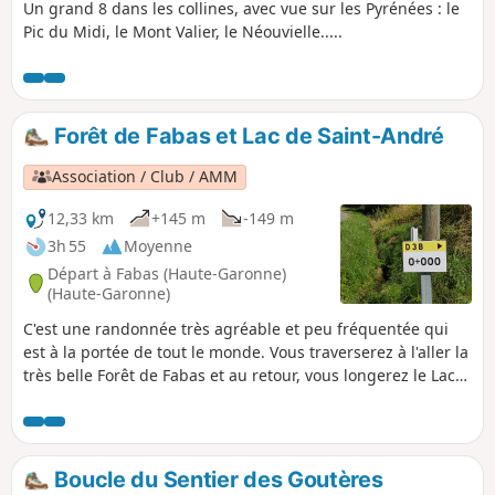
Un grand 8 dans les collines, avec vue sur les Pyrénées : le
Pic du Midi, le Mont Valier, le Néouvielle.....
Forêt de Fabas et Lac de Saint-André
Association / Club / AMM
12,33 km
+145 m
-149 m
3h 55
Moyenne
Départ à Fabas (Haute-Garonne)
(Haute-Garonne)
C'est une randonnée très agréable et peu fréquentée qui
est à la portée de tout le monde. Vous traverserez à l'aller la
très belle Forêt de Fabas et au retour, vous longerez le Lac
de Saint-André qui vaut à lui seul le coup d'oeil
Boucle du Sentier des Goutères