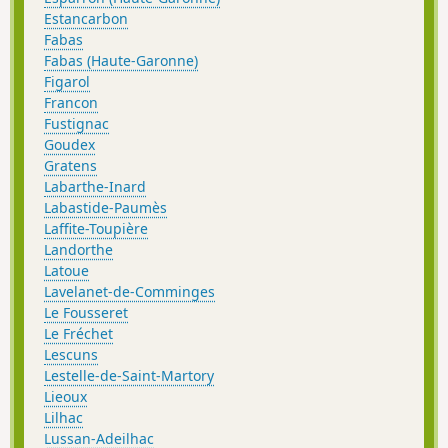
Estancarbon
Fabas
Fabas (Haute-Garonne)
Figarol
Francon
Fustignac
Goudex
Gratens
Labarthe-Inard
Labastide-Paumès
Laffite-Toupière
Landorthe
Latoue
Lavelanet-de-Comminges
Le Fousseret
Le Fréchet
Lescuns
Lestelle-de-Saint-Martory
Lieoux
Lilhac
Lussan-Adeilhac