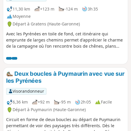
11,30 km
+123 m
-124 m
3h 35
Moyenne
Départ à Gratens (Haute-Garonne)
Avec les Pyrénées en toile de fond, cet itinéraire qui
emprunte de larges chemins permet d'apprécier le charme
de la campagne où l'on rencontre bois de chênes, plans
d'eau et jolies demeures. Avis aux marcheurs, une grande
partie se fait sur voies goudronnées ou empierrées, ce qui
est idéal par temps humide mais qui peut ne pas plaire à
tout le monde.
Deux boucles à Puymaurin avec vue sur
les Pyrénées
Visorandonneur
6,36 km
+92 m
-95 m
2h 05
Facile
Départ à Puymaurin (Haute-Garonne)
Circuit en forme de deux boucles au départ de Puymaurin
permettant de voir des paysages très différents. Dès le