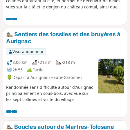
collines entourant la cité, et permet de découvrir de belles
vues sur la cité et le donjon du château comtal, ainsi que
des panoramas sur la chaîne des Pyrénées (table
d'orientation)... Promenade à prévoir de préférence par ciel
dégagé ! La balade passe devant l'abri préhistorique
d'Aurignac ("grotte de Rhodes") qui fut découvert en 1852 et
Sentiers des fossiles et des bruyères à
donna le nom "d'Aurignacien" à la période correspondante
Aurignac
(35 000 - 26 000 av JC). Panneaux explicatifs sur place.
L'itinéraire emprunte quelques chemins en forêt, agréables
Visorandonneur
et bien entretenus ; ramassage de châtaignes possible
selon la saison.
8,06 km
+218 m
-218 m
2h 55
Facile
Départ à Aurignac (Haute-Garonne)
Randonnée sans difficulté autour d'Aurignac
principalement en sous-bois, avec vue sur
les sept collines et visite du village
Boucles autour de Martres-Tolosane