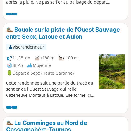
après la pluie. Ne pas se fier au balisage du départ
indiquant un départ à gauche, il faut partir à droite. Le
balisage est tout relatif, car croisant plusieurs itinéraires, se
fier à l'application et au descriptif. Quelques beaux points
de vue, car le cheminement est sur une ligne de crête
Boucle sur la piste de l'Ouest Sauvage
entre Sepx, Latoue et Aulon
Visorandonneur
11,38 km
+188 m
-180 m
3h 45
Moyenne
Départ à Sepx (Haute-Garonne)
Cette randonnée suit une partie du tracé du
sentier de l'Ouest Sauvage qui relie
Cazeneuve Montaut à Latoue. Elle forme ici
une boucle qui vous permet de revenir au
point de départ : le village de Sepx.
Le Comminges au Nord de
Cassagnabère-Tournas