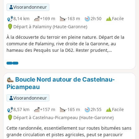
Visorandonneur
8,14 km
+169 m
-163 m
2h 50
Facile
Départ à Palaminy (Haute-Garonne)
À la découverte du terroir en pleine nature. Départ de la
commune de Palaminy, rive droite de la Garonne, au
hameau des Pesquès sur la D62. Rester prudent,
déambulation sur routes bitumées sur une bonne part du
circuit, sans grande circulation cependant ; je n'ai croisé
qu'un seul véhicule. Toutefois, de beaux sentiers et belles
pistes vous attendent et le Ruisseau des Goutères est un
Boucle Nord autour de Castelnau-
spectacle à lui seul. Circuit très bien balisé même si
Picampeau
certains points sont cachés par la végétation dense. Merci
au Département.
Visorandonneur
8,57 km
+157 m
-165 m
2h 55
Facile
Départ à Castelnau-Picampeau (Haute-Garonne)
Cette randonnée, essentiellement sur routes bitumées sans
grande circulation et pistes agricoles, peut se parcourir