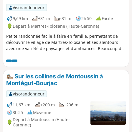
Visorandonneur
9,69 km
+31 m
-31 m
2h 50
Facile
Départ à Martres-Tolosane (Haute-Garonne)
Petite randonnée facile à faire en famille, permettant de
découvrir le village de Martres-Tolosane et ses alentours
avec une variété de paysages et d'ambiances. Beaucoup de
routes pas très passantes, quelques pistes mais toutefois le
Lac de de Saint-Vidian et son parc vous réjouiront pour une
pause pique-nique. À éviter par fortes chaleurs.
Sur les collines de Montoussin à
Montégut-Bourjac
Visorandonneur
11,67 km
+200 m
-206 m
3h 55
Moyenne
Départ à Montoussin (Haute-
Garonne)