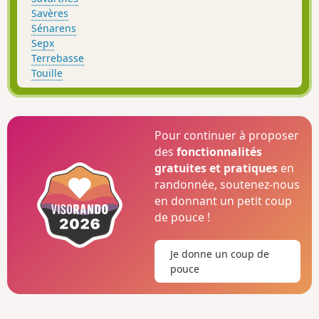
Savères
Sénarens
Sepx
Terrebasse
Touille
Pour continuer à proposer
des
fonctionnalités
gratuites et pratiques
en
randonnée, soutenez-nous
en donnant un petit coup
de pouce !
Je donne un coup de
pouce