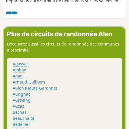
départ vous aurez droit à de belles vues sur les vallées en
direction du Nord puis sur la seconde boucle, de belles
vues sur les Pyrénées.
Plus de circuits de randonnée Alan
Découvrez aussi les circuits de randonnée des communes
à proximité
Agassac
Ambax
Anan
Arnaud-Guilhem
Aulon (Haute-Garonne)
Aurignac
Ausseing
Auzas
Bachas
Beauchalot
Bédeille