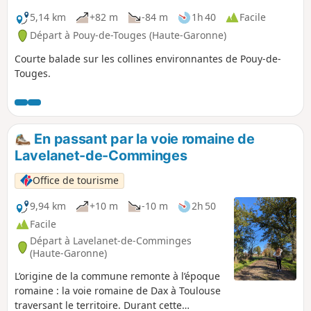
5,14 km
+82 m
-84 m
1h 40
Facile
Départ à Pouy-de-Touges (Haute-Garonne)
Courte balade sur les collines environnantes de Pouy-de-
Touges.
En passant par la voie romaine de
Lavelanet-de-Comminges
Office de tourisme
9,94 km
+10 m
-10 m
2h 50
Facile
Départ à Lavelanet-de-Comminges
(Haute-Garonne)
L’origine de la commune remonte à l’époque
romaine : la voie romaine de Dax à Toulouse
traversant le territoire. Durant cette