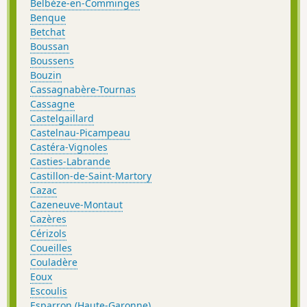
Belbèze-en-Comminges
Benque
Betchat
Boussan
Boussens
Bouzin
Cassagnabère-Tournas
Cassagne
Castelgaillard
Castelnau-Picampeau
Castéra-Vignoles
Casties-Labrande
Castillon-de-Saint-Martory
Cazac
Cazeneuve-Montaut
Cazères
Cérizols
Coueilles
Couladère
Eoux
Escoulis
Esparron (Haute-Garonne)