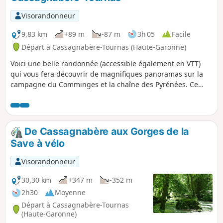
Visorandonneur
9,83 km
+89 m
-87 m
3h 05
Facile
Départ à Cassagnabère-Tournas (Haute-Garonne)
Voici une belle randonnée (accessible également en VTT)
qui vous fera découvrir de magnifiques panoramas sur la
campagne du Comminges et la chaîne des Pyrénées. Ce
parcours se déroule sur des portions goudronnées très peu
fréquentées par les voitures et des chemins de terre ou
empierrés en bordure de champ, en lisière de forêt avec
même un passage à gué pour traverser la Nère.
De Cassagnabère aux Gorges de la
Save à vélo
Visorandonneur
30,30 km
+347 m
-352 m
2h30
Moyenne
Départ à Cassagnabère-Tournas
(Haute-Garonne)