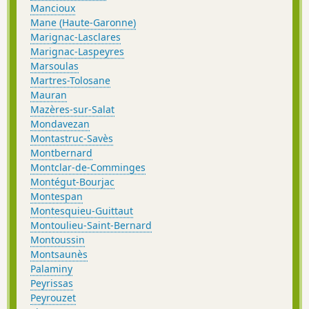
Mancioux
Mane (Haute-Garonne)
Marignac-Lasclares
Marignac-Laspeyres
Marsoulas
Martres-Tolosane
Mauran
Mazères-sur-Salat
Mondavezan
Montastruc-Savès
Montbernard
Montclar-de-Comminges
Montégut-Bourjac
Montespan
Montesquieu-Guittaut
Montoulieu-Saint-Bernard
Montoussin
Montsaunès
Palaminy
Peyrissas
Peyrouzet