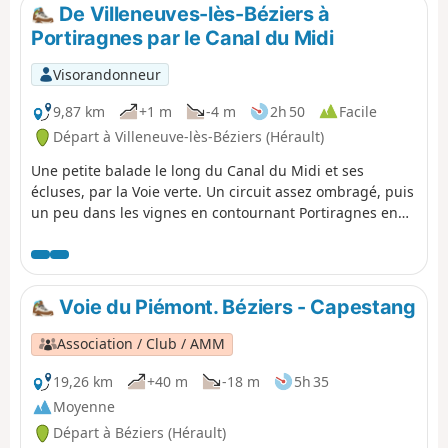
De Villeneuves-lès-Béziers à
Portiragnes par le Canal du Midi
Visorandonneur
9,87 km
+1 m
-4 m
2h 50
Facile
Départ à Villeneuve-lès-Béziers (Hérault)
Une petite balade le long du Canal du Midi et ses
écluses, par la Voie verte. Un circuit assez ombragé, puis
un peu dans les vignes en contournant Portiragnes en
suivant les berges de la Grande Maire. En fin de
parcours, passage dans les Marais de Portiragnes et le
Lac de la Grande Maire.
Voie du Piémont. Béziers - Capestang
Association / Club / AMM
19,26 km
+40 m
-18 m
5h 35
Moyenne
Départ à Béziers (Hérault)