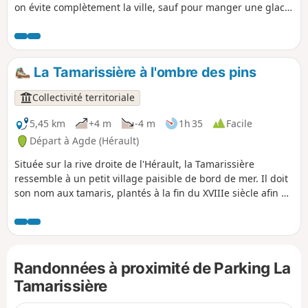
on évite complètement la ville, sauf pour manger une glace
près de la cathédrale, au retour. Cette randonnée est
susceptible d'être interdite en fonction du niveau de risque
des incendies. Pensez à consulter la carte.
La Tamarissière à l'ombre des pins
Collectivité territoriale
5,45 km
+4 m
-4 m
1h 35
Facile
Départ à Agde (Hérault)
Située sur la rive droite de l'Hérault, la Tamarissière
ressemble à un petit village paisible de bord de mer. Il doit
son nom aux tamaris, plantés à la fin du XVIIIe siècle afin de
lutter contre l’ensablement de l’embouchure de l’Hérault.
Entouré par les plages, une vaste pinède et la zone
naturelle des Verdisses, découvrez une nature sauvage aux
portes de la Mer Méditerranée. Depuis les pierres
Randonnées à proximité de Parking La
basaltiques de la jetée, au sable des chemins des dunes,
jusqu’aux sols humides au milieu de la végétation
Tamarissière
luxuriante, partez en balade dans cet écrin de contrastes.