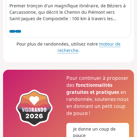
Premier tronçon d'un magnifique itinéraire, de Béziers à
Carcassonne, qui décrit le Chemin du Piémont vers
Saint-Jaques de Compostelle : 100 km à travers les
vignes, pinèdes et collines du Minervois. Entièrement
balisé, tour à tour en Rouge/Blanc pour les parties
communes avec le GR® 78, ou en Jaune/Bleu pour
Pour plus de randonnées, utilisez notre
moteur de
certains secteurs qui permettent de profiter au mieux de
recherche
.
pistes et sentiers non goudronnés, plus proches du
chemin historique : Camin Romieu. Itinéraire proposé en
cinq étapes : Capestang, Pouzols Minervois, Rieux
Minervois, Malves.
Pour continuer à proposer
des
fonctionnalités
gratuites et pratiques
en
randonnée, soutenez-nous
en donnant un petit coup
de pouce !
Je donne un coup de
pouce