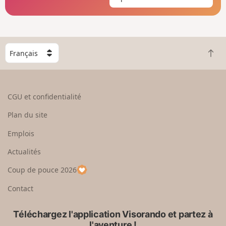
C
R
h
e
o
t
i
o
s
CGU et confidentialité
u
i
r
s
Plan du site
e
s
n
e
Emplois
h
z
Actualités
a
u
u
n
Coup de pouce 2026
t
p
a
Contact
y
s
Téléchargez l'application Visorando et partez à
l'aventure !