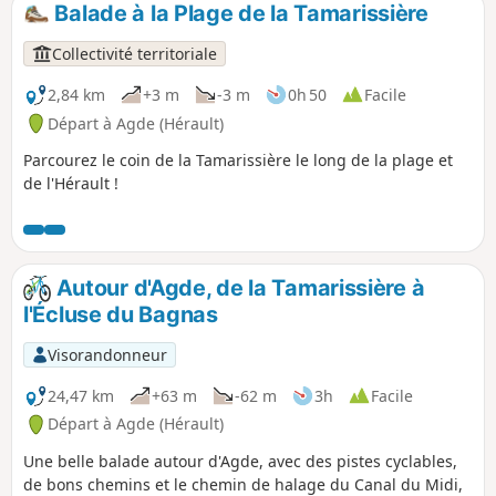
Balade à la Plage de la Tamarissière
p
Collectivité territoriale
2,84 km
+3 m
-3 m
0h 50
Facile
Départ à Agde (Hérault)
Parcourez le coin de la Tamarissière le long de la plage et
de l'Hérault !
Autour d'Agde, de la Tamarissière à
l'Écluse du Bagnas
Visorandonneur
24,47 km
+63 m
-62 m
3h
Facile
Départ à Agde (Hérault)
Une belle balade autour d'Agde, avec des pistes cyclables,
de bons chemins et le chemin de halage du Canal du Midi,