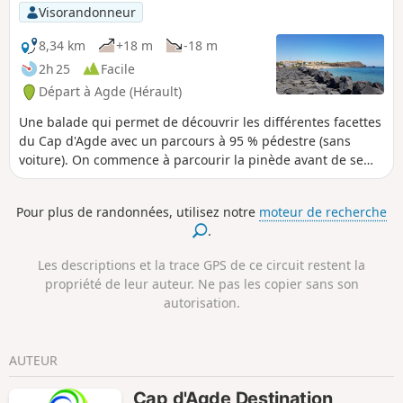
Visorandonneur
8,34 km
+18 m
-18 m
2h 25
Facile
Départ à Agde (Hérault)
Une balade qui permet de découvrir les différentes facettes
du Cap d'Agde avec un parcours à 95 % pédestre (sans
voiture). On commence à parcourir la pinède avant de se
balader sur les quais. Ensuite, ce sont la digue et les
falaises avant de trouver la plage.
Pour plus de randonnées, utilisez notre
moteur de recherche
.
Les descriptions et la trace GPS de ce circuit restent la
propriété de leur auteur. Ne pas les copier sans son
autorisation.
AUTEUR
Cap d'Agde Destination