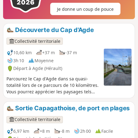
Gestionnaire de cette Réserve, l’ADENA est une association
Je donne un coup de pouce
de préservation et de sensibilisation à la nature, experte en
zones humides littorales méditerranéennes. À ce titre, elle
vous propose de découvrir cet itinéraire, dans et autour de
Découverte du Cap d'Agde
la réserve, que vous pourrez parcourir à pied ou à vélo, afin
d’observer librement les richesses naturelles et
Collectivité territoriale
patrimoniales de ce territoire.
10,60 km
+37 m
-37 m
3h 10
Moyenne
Départ à Agde (Hérault)
Parcourez le Cap d'Agde dans sa quasi-
totalité lors de ce parcours de 10 kilomètres.
Vous pourrez apprécier les paysages tels
que les plages de Rochelongue et de
Richelieu, le Palais des Congrès, le parc
Sortie Capagathoise, de port en plages
aquatique d'Aqualand, le Mont Saint-Loup et
le golf du Cap d'Agde.
Collectivité territoriale
6,97 km
+8 m
-8 m
2h 00
Facile