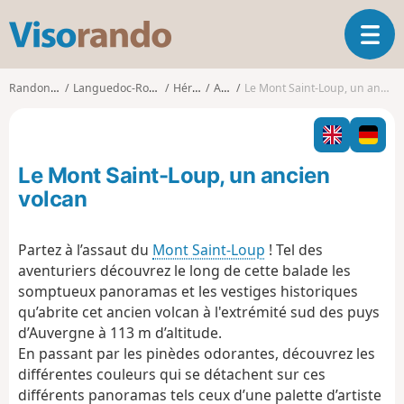
V
O
i
u
s
v
o
Randonnées
Languedoc-Roussillon
Hérault
Agde
Le Mont Saint-Loup, un ancien volcan
r
r
i
a
r
n
l
d
Le Mont Saint-Loup, un ancien
a
o
n
volcan
a
v
Partez à l’assaut du
Mont Saint-Loup
! Tel des
i
aventuriers découvrez le long de cette balade les
g
a
somptueux panoramas et les vestiges historiques
t
qu’abrite cet ancien volcan à l'extrémité sud des puys
i
d’Auvergne à 113 m d’altitude.
o
En passant par les pinèdes odorantes, découvrez les
n
différentes couleurs qui se détachent sur ces
différents panoramas tels ceux d’une palette d’artiste