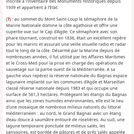
inscrite à l’inventaire des Monuments Historiques depuis
1939 et appartient à l’Etat.
(
7
) : au sommet du Mont Saint-Loup le sémaphore de la
Marine Nationale domine la côte agathoise et offre une
superbe vue sur le Cap d’Agde. Ce sémaphore avec son
phare tournant, construit en 1836, était un excellent repère
pour les marins et assurait une veille visuelle radio et radar
tout le long de la côte. Désarmé par la Marine depuis de
nombreuses années, il fut utilisé par les Affaires Maritimes
et le Cross-Med pour la prise en charge des opérations de
sauvetage sur la partie ouest de la Méditerranée. A sa
gauche vous repérez la réserve nationale du Bagnas espace
lagunaire implanté sur les communes d’Agde et Marseillan
classé réserve nationale depuis 1983 et qui occupe une
surface de 561,3 hectares. Protégeant les étangs du Bagnas
ainsi que les zones humides environnantes, elle est le lieu
d’une mosaïque de nombreux milieux naturels du littoral
méditerranéen : au nord, le Grand Bagnas avec un étang
d’eau douce à saumâtre entouré de roselières. Au sud, une
lagune temporaire ponctuée de milieux salés, les
sansouïres, est bordée de pâtures et de prés salés appelée