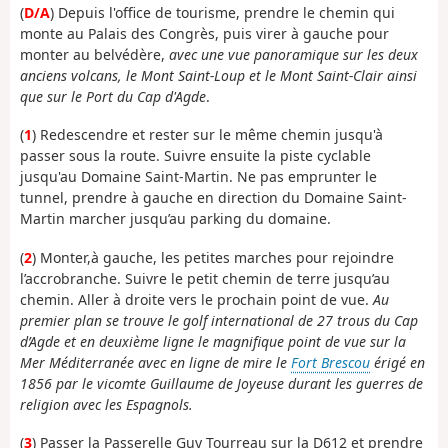
(
D/A
) Depuis l'office de tourisme, prendre le chemin qui
monte au Palais des Congrès, puis virer à gauche pour
monter
au belvédère,
avec une vue panoramique sur les deux
anciens volcans, le Mont Saint-Loup et le Mont Saint-Clair ainsi
que sur le Port du Cap d'
Agde
.
(
1
) Redescendre et rester sur le même chemin jusqu'à
passer sous la route. Suivre ensuite la piste cyclable
jusqu'au Domaine Saint-Martin. Ne pas emprunter le
tunnel, prendre à gauche en direction du Domaine Saint-
Martin marcher jusqu’au parking du domaine.
(
2
) Monter,à gauche, les petites marches pour rejoindre
l’accrobranche. Suivre le petit chemin de terre jusqu’au
chemin. Aller à droite vers le prochain point de vue.
Au
premier plan se trouve le golf international de 27 trous du Cap
d’Agde et en deuxième ligne le magnifique point de vue sur la
Mer Méditerranée avec en ligne de mire le
Fort Brescou
érigé en
1856 par le vicomte Guillaume de Joyeuse durant les guerres de
religion avec les Espagnols.
(
3
) Passer la Passerelle Guy Tourreau sur la D612 et prendre