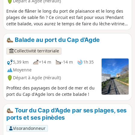
Départ à Agde (Hérault)
Envie de flâner le long du port de plaisance et le long des
plages de sable fin ? Ce circuit est fait pour vous !Pendant
cette balade, vous aurez le temps de faire du lèche-vitrine,
de déguster une glace, et de vous rendre tranquillement en
direction du Mail de Rochelongue. À pied, en vélo, en
Balade au port du Cap d'Agde
trottinette, en petit train et, même, en « rosalies »,
découvrez la nature préservée de ce cordon dunaire où se
Collectivité territoriale
nichent une faune et flore préservées. Profitez du panorama
sur les plages Richelieu et de Rochelongue où se détache,
5,39 km
+14 m
-14 m
1h 35
au loin, le magnifique Fort Brescou !
Moyenne
Départ à Agde (Hérault)
Profitez des paysages de bord de mer et du
port du Cap d'Agde lors de cette balade !
Tour du Cap d'Agde par ses plages, ses
ports et ses pinèdes
Visorandonneur