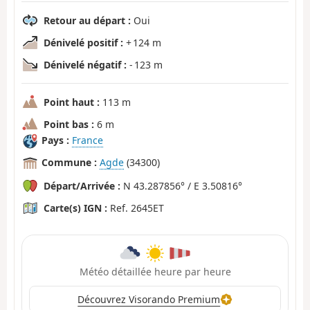
Retour au départ :
Oui
Dénivelé positif :
+ 124 m
Dénivelé négatif :
- 123 m
Point haut :
113 m
Point bas :
6 m
Pays :
France
Commune :
Agde
(34300)
Départ/Arrivée :
N 43.287856° / E 3.50816°
Carte(s) IGN :
Ref. 2645ET
Météo détaillée heure par heure
Découvrez Visorando Premium