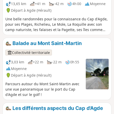
13,65 km
+41 m
-42 m
4h 00
Moyenne
Départ à Agde (Hérault)
Une belle randonnées pour la connaissance du Cap d'Agde,
pour ses Plages, Richelieu, Le Mole, La Roquille avec son
camp naturiste, les falaises et la Pagette, ses îles comme
Marinas, Saint Martin etc, et par l'Île des Loisirs. Ses rues
piétonnes le long du port, son magnifique port comme
Balade au Mont Saint-Martin
Richelieu, Malfato etc. Un passage par les pinèdes avec vue
sur le terrain de golf international.
Collectivité territoriale
3,03 km
+22 m
-22 m
0h 55
Moyenne
Départ à Agde (Hérault)
Parcours autour du Mont Saint-Martin avec
une vue panoramique sur le port du Cap
d'Agde et sur le golf !
Les différents aspects du Cap d'Agde