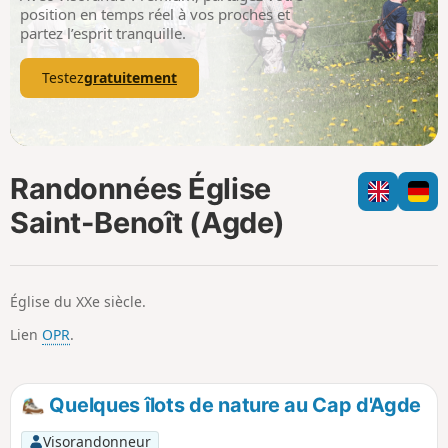
p
position en temps réel à vos proches et
partez l’esprit tranquille.
Testez
gratuitement
Randonnées Église
Saint-Benoît (Agde)
Église du XXe siècle.
Lien
OPR
.
Quelques îlots de nature au Cap d'Agde
Visorandonneur