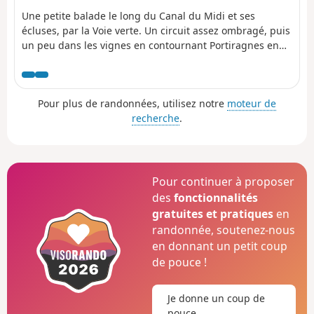
Une petite balade le long du Canal du Midi et ses
écluses, par la Voie verte. Un circuit assez ombragé, puis
un peu dans les vignes en contournant Portiragnes en
suivant les berges de la Grande Maire. En fin de
parcours, passage dans les Marais de Portiragnes et le
Lac de la Grande Maire.
Pour plus de randonnées, utilisez notre
moteur de
recherche
.
Pour continuer à proposer
des
fonctionnalités
gratuites et pratiques
en
randonnée, soutenez-nous
en donnant un petit coup
de pouce !
Je donne un coup de
pouce