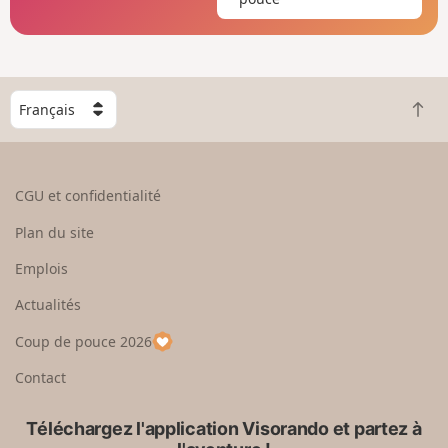
C
R
h
e
o
t
i
o
s
CGU et confidentialité
u
i
r
s
Plan du site
e
s
n
e
Emplois
h
z
Actualités
a
u
u
n
Coup de pouce 2026
t
p
a
Contact
y
s
Téléchargez l'application Visorando et partez à