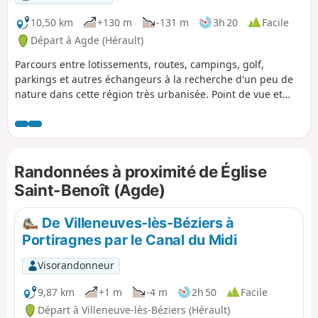
10,50 km
+130 m
-131 m
3h 20
Facile
Départ à Agde (Hérault)
Parcours entre lotissements, routes, campings, golf,
parkings et autres échangeurs à la recherche d'un peu de
nature dans cette région très urbanisée. Point de vue et
tables d'orientation au sommet du Mont Saint-
Loup.L'application Visorando est conseillée
Randonnées à proximité de Église
Saint-Benoît (Agde)
De Villeneuves-lès-Béziers à
Portiragnes par le Canal du Midi
Visorandonneur
9,87 km
+1 m
-4 m
2h 50
Facile
Départ à Villeneuve-lès-Béziers (Hérault)